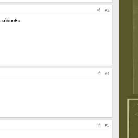
#3
 ακόλουθα:
#4
#5