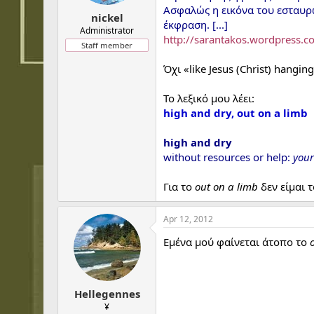
t
t
Ασφαλώς η εικόνα του εσταυρ
a
e
nickel
έκφραση. [...]
r
Administrator
http://sarantakos.wordpress.
t
Staff member
e
r
Όχι «like Jesus (Christ) hangin
Το λεξικό μου λέει:
high and dry, out on a limb
high and dry
without resources or help:
your
Για το
out on a limb
δεν είμαι τ
Apr 12, 2012
Εμένα μού φαίνεται άτοπο το
Hellegennes
¥