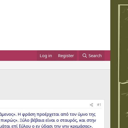
Log in
Register
Search
#1
ρεμάμενος». Η φράση προέρχεται από τον ύμνο της
πικρώς». Ξύλο βέβαια είναι ο σταυρός, και στην
ται επί ξύλου ο εν ύδασι την γην κρεμάσας».