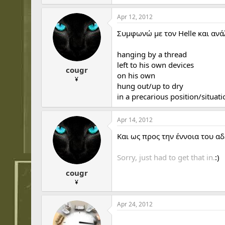
Apr 12, 2012
Συμφωνώ με τον Helle και ανά
hanging by a thread
left to his own devices
cougr
on his own
¥
hung out/up to dry
in a precarious position/situati
Apr 14, 2012
Και ως προς την έννοια του αδ
Sorry, just had to get that in.
:)
cougr
¥
Apr 24, 2012
...