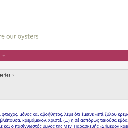
ueries
ίνει φτωχός, μόνος και αβοήθητος, λέμε ότι έμεινε «επί ξύλου κ
βλέπουσα, κρεμάμενον, Χριστέ, (…) η σέ ασπόρως τεκούσα εβόα 
 και ο πασίγνωστός ύμνος της Μεγ. Παρασκευής «Σήμερον κρεμά