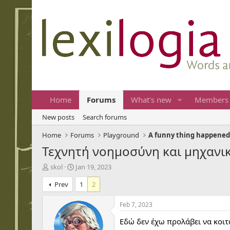
Home
Forums
What's new
Members
New posts
Search forums
Home
Forums
Playground
A funny thing happened
Τεχνητή νοημοσύνη και μηχανι
T
S
skol
Jan 19, 2023
h
t
Prev
1
2
r
a
e
r
a
t
Feb 7, 2023
d
d
Εδώ δεν έχω προλάβει να κοιτά
s
a