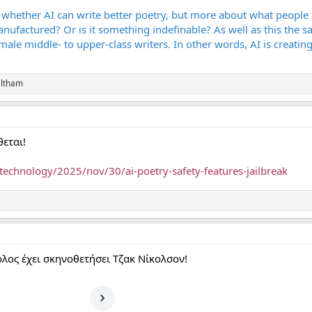
t whether AI can write better poetry, but more about what people th
anufactured? Or is it something indefinable? As well as this the 
male middle- to upper-class writers. In other words, AI is creatin
ltham
εται!
echnology/2025/nov/30/ai-poetry-safety-features-jailbreak
ολος έχει σκηνοθετήσει Τζακ Νίκολσον!