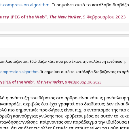
xt-compression algorithm
. Τι σημαίνει αυτό το κατάλαβα διαβάζ
lurry JPEG of the Web”.
The New Yorker
,
9 Φεβρουαρίου 2023
λαπλασιάζονται. Εδώ βάζω κάτι που μου έκανε την καλύτερη εντύπωση.
-compression algorithm
. Τι σημαίνει αυτό το κατάλαβα διαβάζοντας το άρθ
ry JPEG of the Web”.
The New Yorker
,
9 Φεβρουαρίου 2023
ά η ανάπτυξη του θέματος στο άρθρο είναι κάπως μονόπλευρη 
ναπαράξει ακριβώς ό,τι έχει γραφτεί στο διαδίκτυο; Δεν είναι δ
ολύ πιο σημαντικές προκλήσεις είναι π.χ. ο εντοπισμός της πιο
όρυξη καινούργιας γνώσης που κρύβεται μέσα σε αυτόν το κυκε
κατανόησης/γνώσης, παίρνοντας σαν παράδειγμα την ιδιάζουσα
α πει ότι σε όλες τις άλλες θετικές επιστήμες (είναι τα μαθηματ