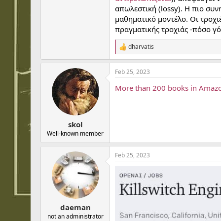
απωλεστική (lossy). Η πιο συ
μαθηματικό μοντέλο. Οι τροχι
πραγματικής τροχιάς -πόσο γόν
dharvatis
R
e
a
Feb 25, 2023
c
t
More than 200 books in Amazon
i
o
n
s
:
skol
Well-known member
Feb 25, 2023
daeman
not an administrator