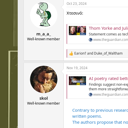
Oct 23, 2024
c
t
Χτεσινό:
i
o
n
s
Thom Yorke and Juli
:
m_a_a_
Statement comes as tech 
Well-known member
www.theguardian.co
Earion†
and
Duke_of_Waltham
R
e
a
Nov 19, 2024
c
t
AI poetry rated be
i
o
Findings suggest non-exp
n
them more straightforwa
s
www.theguardian.co
:
skol
Well-known member
Contrary to previous resear
written poems.
The authors propose that no
...