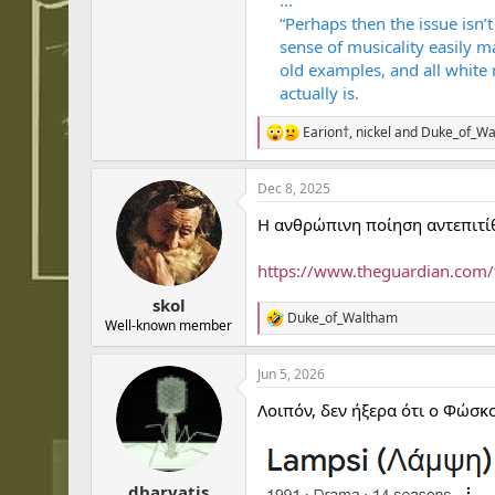
“Perhaps then the issue isn’
sense of musicality easily m
old examples, and all white 
actually is.
Earion†
,
nickel
and
Duke_of_Wa
R
e
a
Dec 8, 2025
c
t
Η ανθρώπινη ποίηση αντεπιτίθ
i
o
n
https://www.theguardian.com/t
s
:
skol
Duke_of_Waltham
R
Well-known member
e
a
Jun 5, 2026
c
t
Λοιπόν, δεν ήξερα ότι ο Φώσκ
i
o
n
s
:
dharvatis