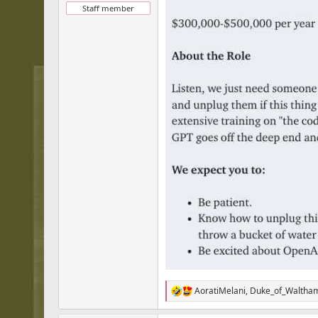
Staff member
AoratiMelani
,
Duke_of_Waltha
R
e
a