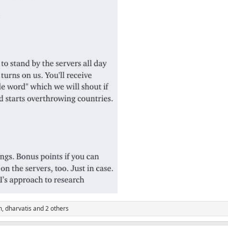
m
,
dharvatis
and 2 others