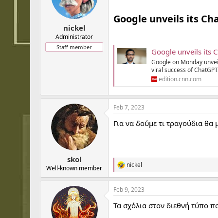
t
t
a
e
Google unveils its Cha
r
nickel
t
e
Administrator
r
Staff member
Google unveils its 
Google on Monday unveil
viral success of ChatGPT
edition.cnn.com
Feb 7, 2023
Για να δούμε τι τραγούδια θα 
skol
nickel
R
Well-known member
e
a
Feb 9, 2023
c
t
Τα σχόλια στον διεθνή τύπο π
i
o