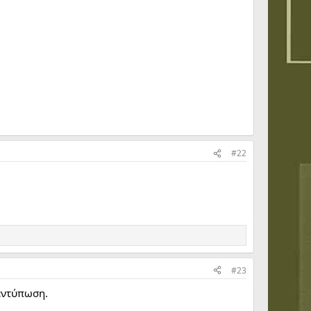
#22
#23
 εντύπωση.