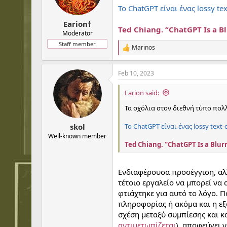
n
Το ChatGPT είναι ένας lossy te
s
:
Earion†
Ted Chiang. “ChatGPT Is a B
Moderator
Staff member
Marinos
R
e
a
Feb 10, 2023
c
t
i
Earion said:
o
n
Τα σχόλια στον διεθνή τύπο πολ
s
:
Το ChatGPT είναι ένας lossy text
skol
Well-known member
Ted Chiang. “ChatGPT Is a Blur
Ενδιαφέρουσα προσέγγιση, αλλ
τέτοιο εργαλείο να μπορεί να α
φτιάχτηκε για αυτό το λόγο. Π
πληροφορίας ή ακόμα και η εξ
σχέση μεταξύ συμπίεσης και 
αντιμετωπίζεται
), αποφεύγει ν