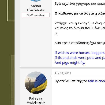
t
t
Εγώ έχω ένα γρήγορο και ευκο
a
e
nickel
r
Administrator
Ο καθένας με τα λόγια χτίζ
t
Staff member
e
r
Υπάρχει και η εκδοχή με όνομα
καθένας το όνομα που θέλει, α
:)
Δυο-τρεις αποδόσεις έχω σκεφ
If wishes were horses, beggars
If ifs and ands were pots and p
And pigs might fly.
Apr 21, 2011
Προτείνω επίσης το
talk is che
Palavra
Mod Almighty