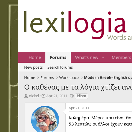
Home
Forums
What's new
Members
New posts
Search forums
Home
Forums
Workspace
Modern Greek–English q
Ο καθένας με τα λόγια χτίζει α
T
S
T
nickel
Apr 21, 2011
idiom
h
t
a
r
a
g
Apr 21, 2011
e
r
s
a
t
Καλημέρα. Μέρες που είναι θα 
d
d
53 λεπτών, οι άλλοι έχουν κα
s
a