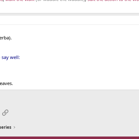
erba).
 say well:
leaves.
App
mail
Link
ueries