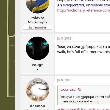
An exaggerated, unreliable story
http://dictionary.reference.co
Palavra
Mod Almighty
Staff member
Jul 8, 2013
Ίσως να είναι χρήσιμα και τα ακ
walk, he's full of it, mere word
cougr
¥
Jul 8, 2013
cougr said:
Ίσως να είναι χρήσιμα και τα ακόλου
mere words are not enough.
daeman
actions speak louder than wor