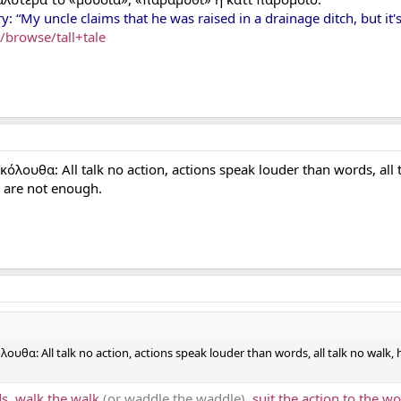
: “My uncle claims that he was raised in a drainage ditch, but it's j
m/browse/tall+tale
όλουθα: All talk no action, actions speak louder than words, all t
s are not enough.
θα: All talk no action, actions speak louder than words, all talk no walk, he c
ds
,
walk the walk
(or waddle the waddle)
,
suit the action to the w