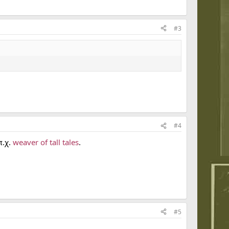
#3
#4
π.χ.
weaver of tall tales
.
#5