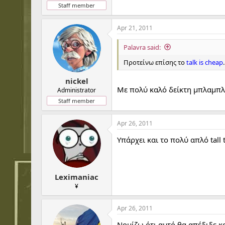
Staff member
Apr 21, 2011
Palavra said:
Προτείνω επίσης το
talk is cheap
.
nickel
Με πολύ καλό δείκτη μπλαμπλά
Administrator
Staff member
Apr 26, 2011
Υπάρχει και το πολύ απλό tall 
Leximaniac
¥
Apr 26, 2011
Νομίζω ότι αυτό θα απέδιδε κ