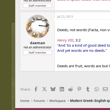
not an administrator
Staff member
Jul 23, 2013
...
Deeds, not words (Facta, non v
Henry VIII
, 3:2
daeman
"And 'tis a kind of good deed to
not an administrator
And yet words are no deeds."
Staff member
Deeds are fruit, words are but 
Facebook
X
Bluesky
LinkedIn
Reddit
Pinterest
Tumblr
Whats
E
Share:
Home
Forums
Workspace
Modern Greek–English q