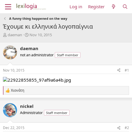
Log in
Register
A funny thing happened on the way
Έχουμε κι ελληνικά λογοπαίγνια
T
S
daeman
Nov 10, 2015
h
t
r
a
daeman
e
r
not an administrator
Staff member
a
t
d
d
s
a
Nov 10, 2015
#1
t
t
a
e
r
t
Χιονάτη
R
e
e
r
a
nickel
c
t
Administrator
Staff member
i
o
n
Dec 22, 2015
#2
s