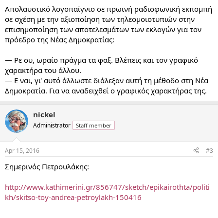
:
Απολαυστικό λογοπαίγνιο σε πρωινή ραδιοφωνική εκπομπή
σε σχέση με την αξιοποίηση των τηλεομοιοτυπιών στην
επισημοποίηση των αποτελεσμάτων των εκλογών για τον
πρόεδρο της Νέας Δημοκρατίας:
— Ρε συ, ωραίο πράγμα τα φαξ. Βλέπεις και τον γραφικό
χαρακτήρα του άλλου.
— Ε ναι, γι' αυτό άλλωστε διάλεξαν αυτή τη μέθοδο στη Νέα
Δημοκρατία. Για να αναδειχθεί ο γραφικός χαρακτήρας της.
nickel
Administrator
Staff member
Apr 15, 2016
#3
Σημερινός Πετρουλάκης:
http://www.kathimerini.gr/856747/sketch/epikairothta/politi
kh/skitso-toy-andrea-petroylakh-150416