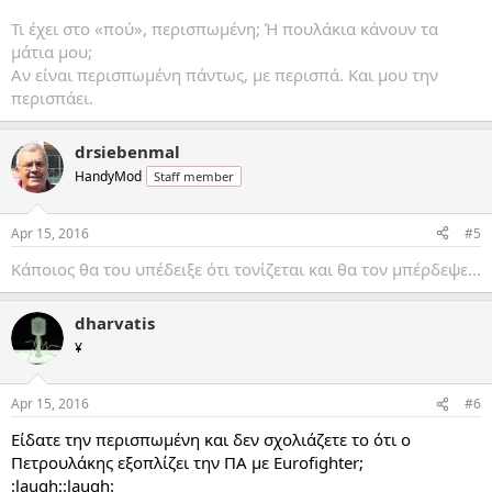
Τι έχει στο «πού», περισπωμένη; Ή πουλάκια κάνουν τα
μάτια μου;
Αν είναι περισπωμένη πάντως, με περισπά. Και μου την
περισπάει.
drsiebenmal
HandyMod
Staff member
Apr 15, 2016
#5
Κάποιος θα του υπέδειξε ότι τονίζεται και θα τον μπέρδεψε...
dharvatis
¥
Apr 15, 2016
#6
Είδατε την περισπωμένη και δεν σχολιάζετε το ότι ο
Πετρουλάκης εξοπλίζει την ΠΑ με Eurofighter;
:laugh::laugh: