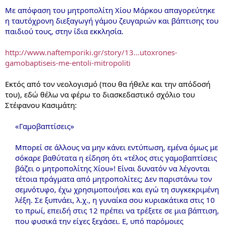
Με απόφαση του μητροπολίτη Χίου Μάρκου απαγορεύτηκε
η ταυτόχρονη διεξαγωγή γάμου ζευγαριών και βάπτισης του
παιδιού τους, στην ίδια εκκλησία.
http://www.naftemporiki.gr/story/13...utoxrones-
gamobaptiseis-me-entoli-mitropoliti
Εκτός από τον νεολογισμό (που θα ήθελε και την απόδοσή
του), εδώ θέλω να φέρω το διασκεδαστικό σχόλιο του
Στέφανου Κασιμάτη:
«Γαμοβαπτίσεις»
Μπορεί σε άλλους να μην κάνει εντύπωση, εμένα όμως με
σόκαρε βαθύτατα η είδηση ότι «τέλος στις γαμοβαπτίσεις
βάζει ο μητροπολίτης Χίου»! Είναι δυνατόν να λέγονται
τέτοια πράγματα από μητροπολίτες; Δεν παριστάνω τον
σεμνότυφο, έχω χρησιμοποιήσει και εγώ τη συγκεκριμένη
λέξη. Σε ξυπνάει, λ.χ., η γυναίκα σου κυριακάτικα στις 10
το πρωί, επειδή στις 12 πρέπει να τρέξετε σε μια βάπτιση,
που φυσικά την είχες ξεχάσει. Ε, υπό παρόμοιες