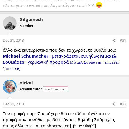
ηλ.τα. για το e-mail, ως λογοπαίγνιο του ΕΛΤΑ
Gilgamesh
Member
Dec 31, 2013
#31
άλλο ένα εκνευριστικό που δεν το χωράει το μυαλό μου:
Michael Schumacher
: μεταγράφεται συνήθως
Μίκαελ
Σουμάχερ
: γερμανική προφορά
Μίχαελ Σούμαχερ [ˈmɪçaʔɛl
ˈʃuːmaxɐ]
nickel
Administrator
Staff member
Dec 31, 2013
#32
Τον προφέρουμε Σουμάχερ εδώ επειδή οι Άγγλοι τον
προφέρουν συνήθως με δύο τόνους, δηλαδή Σούμάχερ,
όπως άλλωστε και το shoemaker
.
[ˈʃuːˌmeɪkə(r)]