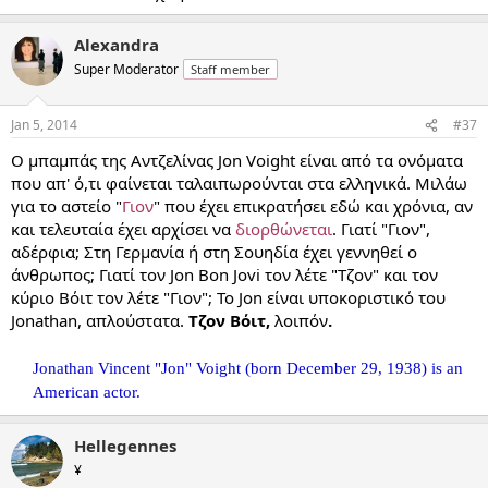
Alexandra
Super Moderator
Staff member
Jan 5, 2014
#37
Ο μπαμπάς της Αντζελίνας Jon Voight είναι από τα ονόματα
που απ' ό,τι φαίνεται ταλαιπωρούνται στα ελληνικά. Μιλάω
για το αστείο "
Γιον
" που έχει επικρατήσει εδώ και χρόνια, αν
και τελευταία έχει αρχίσει να
διορθώνεται
. Γιατί "Γιον",
αδέρφια; Στη Γερμανία ή στη Σουηδία έχει γεννηθεί ο
άνθρωπος; Γιατί τον Jon Bon Jovi τον λέτε "Τζον" και τον
κύριο Βόιτ τον λέτε "Γιον"; Το Jon είναι υποκοριστικό του
Jonathan, απλούστατα.
Τζον Βόιτ,
λοιπόν
.
Jonathan Vincent "Jon" Voight (born December 29, 1938) is an
American actor.
Hellegennes
¥