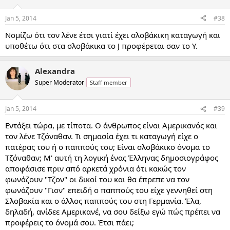
Jan 5, 2014
#38
Νομίζω ότι τον λένε έτσι γιατί έχει σλοβάκικη καταγωγή και
υποθέτω ότι στα σλοβάκικα το J προφέρεται σαν το Y.
Alexandra
Super Moderator
Staff member
Jan 5, 2014
#39
Εντάξει τώρα, με τίποτα. Ο άνθρωπος είναι Αμερικανός και
τον λένε Τζόναθαν. Τι σημασία έχει τι καταγωγή είχε ο
πατέρας του ή ο παππούς του; Είναι σλοβάκικο όνομα το
Τζόναθαν; Μ' αυτή τη λογική ένας Έλληνας δημοσιογράφος
αποφάσισε πριν από αρκετά χρόνια ότι κακώς τον
φωνάζουν "Τζον" οι δικοί του και θα έπρεπε να τον
φωνάζουν "Γιον" επειδή ο παππούς του είχε γεννηθεί στη
Σλοβακία και ο άλλος παππούς του στη Γερμανία. Έλα,
δηλαδή, ανίδεε Αμερικανέ, να σου δείξω εγώ πώς πρέπει να
προφέρεις το όνομά σου. Έτσι πάει;