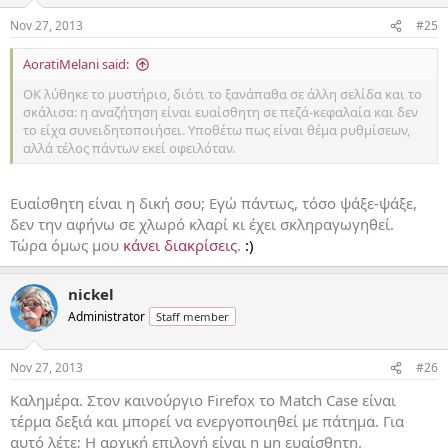
Nov 27, 2013
#25
AoratiMelani said:
OK λύθηκε το μυστήριο, διότι το ξανάπαθα σε άλλη σελίδα και το
σκάλισα: η αναζήτηση είναι ευαίσθητη σε πεζά-κεφαλαία και δεν
το είχα συνειδητοποιήσει. Υποθέτω πως είναι θέμα ρυθμίσεων,
αλλά τέλος πάντων εκεί οφειλόταν.
Ευαίσθητη είναι η δική σου; Εγώ πάντως, τόσο ψάξε-ψάξε,
δεν την αφήνω σε χλωρό κλαρί κι έχει σκληραγωγηθεί.
Τώρα όμως μου
κάνει διακρίσεις
.
:)
nickel
Administrator
Staff member
Nov 27, 2013
#26
Καλημέρα. Στον καινούργιο Firefox το Match Case είναι
τέρμα δεξιά και μπορεί να ενεργοποιηθεί με πάτημα. Για
αυτό λέτε; Η αρχική επιλογή είναι η μη ευαίσθητη.