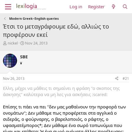
Log in
Register
Modern Greek–English queries
Έτσι το μεταγράφουμε εδώ, αλλιώς το
προφέρουν εκεί
T
S
nickel
Nov 24, 2013
h
t
r
a
SBE
e
r
¥
a
t
d
d
s
a
Nov 26, 2013
#21
t
t
a
e
Eλλη, μέχρι να μάθεις τι σημαίνει η φράση "ο σκοπος της
r
άσκησης" καλύτερα να μη λες για ασκήσεις :scared:
t
e
Επίσης τι πάει να πει "δεν μας μαθαίνουν την προφορά των
r
ονομάτων"; Δεν μάθαμε πως προφέρεται στα αγγλικά ο
σιδεράς, ο φούρναρης, ο βαρελοποιός, ο ράφτης, ο
υφασματέμπορος*; Δεν μάθαμε ένα σωρό τοπωνύμια που
είναι και επίθετα; Ή ένα σωρό ονόματα άλλης προέλευσης;