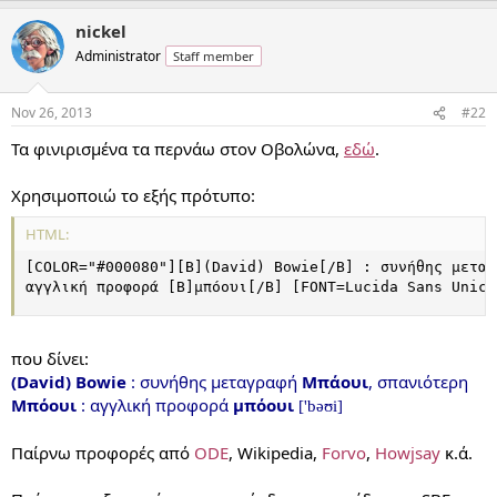
nickel
Administrator
Staff member
Nov 26, 2013
#22
Τα φινιρισμένα τα περνάω στον Οβολώνα,
εδώ
.
Χρησιμοποιώ το εξής πρότυπο:
HTML:
[COLOR="#000080"][B](David) Bowie[/B] : συνήθης μεταγ
αγγλική προφορά [B]μπόουι[/B] [FONT=Lucida Sans Unico
που δίνει:
(David) Bowie
: συνήθης μεταγραφή
Μπάουι
, σπανιότερη
Μπόουι
: αγγλική προφορά
μπόουι
['bəʊi]
Παίρνω προφορές από
ODE
, Wikipedia,
Forvo
,
Howjsay
κ.ά.