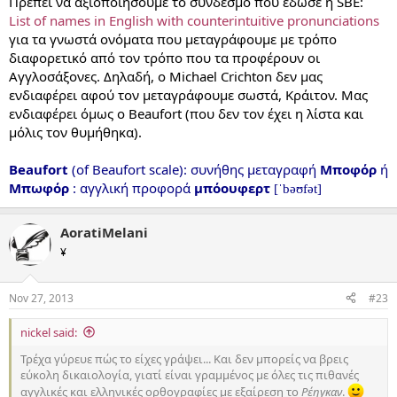
Πρέπει να αξιοποιήσουμε το σύνδεσμο που έδωσε η SBE:
List of names in English with counterintuitive pronunciations
για τα γνωστά ονόματα που μεταγράφουμε με τρόπο
διαφορετικό από τον τρόπο που τα προφέρουν οι
Αγγλοσάξονες. Δηλαδή, ο Michael Crichton δεν μας
ενδιαφέρει αφού τον μεταγράφουμε σωστά, Κράιτον. Μας
ενδιαφέρει όμως ο Beaufort (που δεν τον έχει η λίστα και
μόλις τον θυμήθηκα).
Beaufort
(of Beaufort scale): συνήθης μεταγραφή
Μποφόρ
ή
Μπωφόρ
: αγγλική προφορά
μπόουφερτ
[ˈbəʊfət]
AoratiMelani
¥
Nov 27, 2013
#23
nickel said:
Τρέχα γύρευε πώς το είχες γράψει... Και δεν μπορείς να βρεις
εύκολη δικαιολογία, γιατί είναι γραμμένος με όλες τις πιθανές
αγγλικές και ελληνικές ορθογραφίες με εξαίρεση το
Ρέηγκαν
.