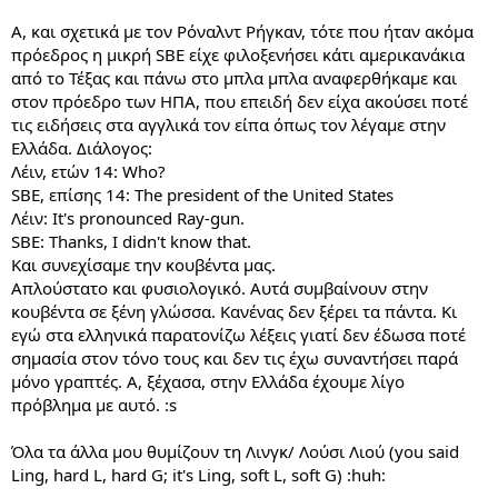
Α, και σχετικά με τον Ρόναλντ Ρήγκαν, τότε που ήταν ακόμα
πρόεδρος η μικρή SBE είχε φιλοξενήσει κάτι αμερικανάκια
από το Τέξας και πάνω στο μπλα μπλα αναφερθήκαμε και
στον πρόεδρο των ΗΠΑ, που επειδή δεν είχα ακούσει ποτέ
τις ειδήσεις στα αγγλικά τον είπα όπως τον λέγαμε στην
Ελλάδα. Διάλογος:
Λέιν, ετών 14: Who?
SBE, επίσης 14: The president of the United States
Λέιν: It's pronounced Ray-gun.
SBE: Thanks, I didn't know that.
Και συνεχίσαμε την κουβέντα μας.
Aπλούστατο και φυσιολογικό. Αυτά συμβαίνουν στην
κουβέντα σε ξένη γλώσσα. Κανένας δεν ξέρει τα πάντα. Κι
εγώ στα ελληνικά παρατονίζω λέξεις γιατί δεν έδωσα ποτέ
σημασία στον τόνο τους και δεν τις έχω συναντήσει παρά
μόνο γραπτές. Α, ξέχασα, στην Ελλάδα έχουμε λίγο
πρόβλημα με αυτό. :s
Όλα τα άλλα μου θυμίζουν τη Λινγκ/ Λούσι Λιού (you said
Ling, hard L, hard G; it's Ling, soft L, soft G) :huh: