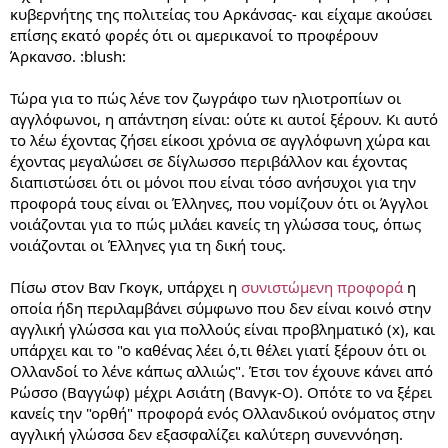
κυβερνήτης της πολιτείας του Αρκάνσας- και είχαμε ακούσει
επίσης εκατό φορές ότι οι αμερικανοί το προφέρουν
Άρκανσο. :blush:
Τώρα για το πώς λένε τον ζωγράφο των ηλιοτροπίων οι
αγγλόφωνοι, η απάντηση είναι: ούτε κι αυτοί ξέρουν. Κι αυτό
το λέω έχοντας ζήσει είκοσι χρόνια σε αγγλόφωνη χώρα και
έχοντας μεγαλώσει σε δίγλωσσο περιβάλλον και έχοντας
διαπιστώσει ότι οι μόνοι που είναι τόσο ανήσυχοι για την
προφορά τους είναι οι Έλληνες, που νομίζουν ότι οι Άγγλοι
νοιάζονται για το πώς μιλάει κανείς τη γλώσσα τους, όπως
νοιάζονται οι Έλληνες για τη δική τους.
Πίσω στον Βαν Γκογκ, υπάρχει η
συνιστώμενη προφορά
η
οποία ήδη περιλαμβάνει σύμφωνο που δεν είναι κοινό στην
αγγλική γλώσσα και για πολλούς είναι προβληματικό (x), και
υπάρχει και το "ο καθένας λέει ό,τι θέλει γιατί ξέρουν ότι οι
Ολλανδοί το λένε κάπως αλλιώς". Έτσι τον έχουνε κάνει από
Ρώσσο (Βαγγώφ) μέχρι Ασιάτη (Βανγκ-Ο). Οπότε το να ξέρει
κανείς την "ορθή" προφορά ενός Ολλανδικού ονόματος στην
αγγλική γλώσσα δεν εξασφαλίζει καλύτερη συνεννόηση.