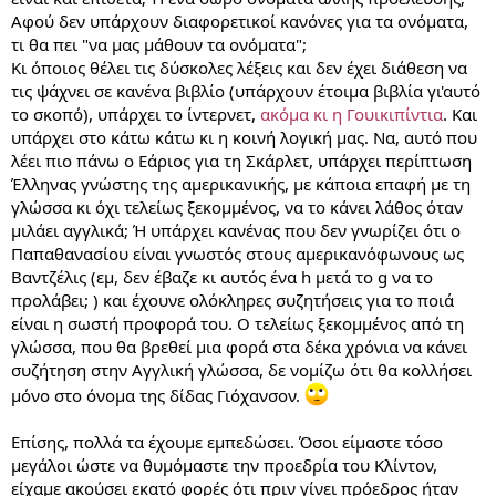
Αφού δεν υπάρχουν διαφορετικοί κανόνες για τα ονόματα,
τι θα πει "να μας μάθουν τα ονόματα";
Κι όποιος θέλει τις δύσκολες λέξεις και δεν έχει διάθεση να
τις ψάχνει σε κανένα βιβλίο (υπάρχουν έτοιμα βιβλία γι'αυτό
το σκοπό), υπάρχει το ίντερνετ,
ακόμα κι η Γουικιπίντια
. Και
υπάρχει στο κάτω κάτω κι η κοινή λογική μας. Να, αυτό που
λέει πιο πάνω ο Εάριος για τη Σκάρλετ, υπάρχει περίπτωση
Έλληνας γνώστης της αμερικανικής, με κάποια επαφή με τη
γλώσσα κι όχι τελείως ξεκομμένος, να το κάνει λάθος όταν
μιλάει αγγλικά; Ή υπάρχει κανένας που δεν γνωρίζει ότι ο
Παπαθανασίου είναι γνωστός στους αμερικανόφωνους ως
Βαντζέλις (εμ, δεν έβαζε κι αυτός ένα h μετά το g να το
προλάβει; ) και έχουνε ολόκληρες συζητήσεις για το ποιά
είναι η σωστή προφορά του. Ο τελείως ξεκομμένος από τη
γλώσσα, που θα βρεθεί μια φορά στα δέκα χρόνια να κάνει
συζήτηση στην Αγγλική γλώσσα, δε νομίζω ότι θα κολλήσει
μόνο στο όνομα της δίδας Γιόχανσον.
Επίσης, πολλά τα έχουμε εμπεδώσει. Όσοι είμαστε τόσο
μεγάλοι ώστε να θυμόμαστε την προεδρία του Κλίντον,
είχαμε ακούσει εκατό φορές ότι πριν γίνει πρόεδρος ήταν