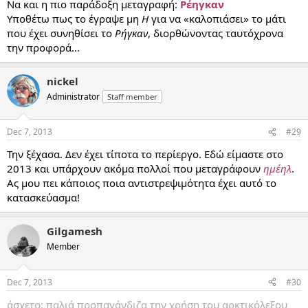
Να και η πιο παράδοξη μεταγραφή:
Ρέηγκαν
Υποθέτω πως το έγραψε μη
Η
για να «καλοπιάσει» το μάτι
που έχει συνηθίσει το
Ρήγκαν
, διορθώνοντας ταυτόχρονα
την προφορά...
nickel
Administrator
Staff member
Dec 7, 2013
#29
Την ξέχασα. Δεν έχει τίποτα το περίεργο. Εδώ είμαστε στο
2013 και υπάρχουν ακόμα πολλοί που μεταγράφουν
ημέηλ
.
Ας μου πει κάποιος ποια αντιστρεψιμότητα έχει αυτό το
κατασκεύασμα!
Gilgamesh
Member
Dec 7, 2013
#30
άσχετο: παλιά προπαγάνδιζα την χρήση του αρκτικόλεξου