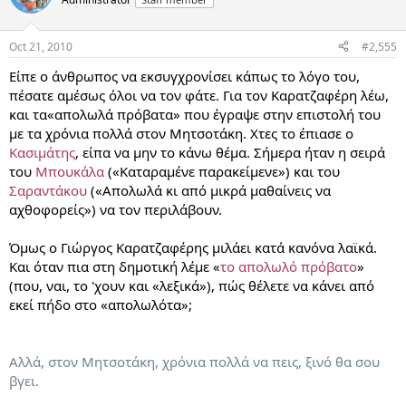
Oct 21, 2010
#2,555
Είπε ο άνθρωπος να εκσυγχρονίσει κάπως το λόγο του,
πέσατε αμέσως όλοι να τον φάτε. Για τον Καρατζαφέρη λέω,
και τα«απολωλά πρόβατα» που έγραψε στην επιστολή του
με τα χρόνια πολλά στον Μητσοτάκη. Χτες το έπιασε ο
Κασιμάτης
, είπα να μην το κάνω θέμα. Σήμερα ήταν η σειρά
του
Μπουκάλα
(«Καταραμένε παρακείμενε») και του
Σαραντάκου
(«Απολωλά κι από μικρά μαθαίνεις να
αχθοφορείς») να τον περιλάβουν.
Όμως ο Γιώργος Καρατζαφέρης μιλάει κατά κανόνα λαϊκά.
Και όταν πια στη δημοτική λέμε «
το απολωλό πρόβατο
»
(που, ναι, το 'χουν και «λεξικά»), πώς θέλετε να κάνει από
εκεί πήδο στο «απολωλότα»;
Αλλά, στον Μητσοτάκη, χρόνια πολλά να πεις, ξινό θα σου
βγει.