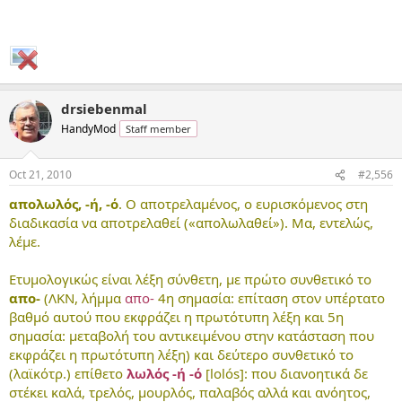
drsiebenmal
HandyMod
Staff member
Oct 21, 2010
#2,556
απολωλός, -ή, -ό
. Ο αποτρελαμένος, ο ευρισκόμενος στη
διαδικασία να αποτρελαθεί («απολωλαθεί»). Μα, εντελώς,
λέμε.
Ετυμολογικώς είναι λέξη σύνθετη, με πρώτο συνθετικό το
απο-
(ΛΚΝ, λήμμα
απο-
4η σημασία: επίταση στον υπέρτατο
βαθμό αυτού που εκφράζει η πρωτότυπη λέξη και 5η
σημασία: μεταβολή του αντικειμένου στην κατάσταση που
εκφράζει η πρωτότυπη λέξη) και δεύτερο συνθετικό το
(λαϊκότρ.) επίθετο
λωλός -ή -ό
[lolós]: που διανοητικά δε
στέκει καλά, τρελός, μουρλός, παλαβός αλλά και ανόητος,