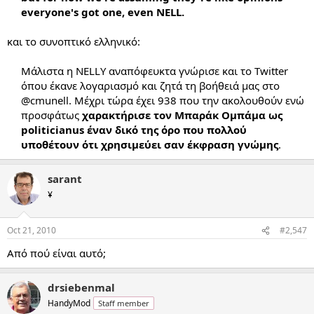
everyone's got one, even NELL.
και το συνοπτικό ελληνικό:
Μάλιστα η NELLY αναπόφευκτα γνώρισε και το Twitter
όπου έκανε λογαριασμό και ζητά τη βοήθειά μας στο
@cmunell. Μέχρι τώρα έχει 938 που την ακολουθούν ενώ
προσφάτως
χαρακτήρισε τον Μπαράκ Ομπάμα ως
politicianus έναν δικό της όρο που πολλού
υποθέτουν ότι χρησιμεύει σαν έκφραση γνώμης
.​
sarant
¥
Oct 21, 2010
#2,547
Από πού είναι αυτό;
drsiebenmal
HandyMod
Staff member