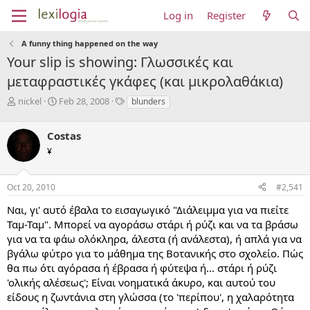
Log in
Register
A funny thing happened on the way
Your slip is showing: Γλωσσικές και
μεταφραστικές γκάφες (και μικρολαθάκια)
T
S
T
nickel
Feb 28, 2008
blunders
h
t
a
r
a
g
Costas
e
r
s
a
t
¥
d
d
s
a
Oct 20, 2010
#2,541
t
t
a
e
Ναι, γι' αυτό έβαλα το εισαγωγικό "Διάλειμμα για να πιείτε
r
Ταμ-Ταμ". Μπορεί να αγοράσω στάρι ή ρύζι και να τα βράσω
t
e
για να τα φάω ολόκληρα, άλεστα (ή ανάλεστα), ή απλά για να
r
βγάλω φύτρο για το μάθημα της Βοτανικής στο σχολείο. Πώς
θα πω ότι αγόρασα ή έβρασα ή φύτεψα ή... στάρι ή ρύζι
'ολικής αλέσεως'; Είναι νοηματικά άκυρο, και αυτού του
είδους η ζωντάνια στη γλώσσα (το 'περίπου', η χαλαρότητα