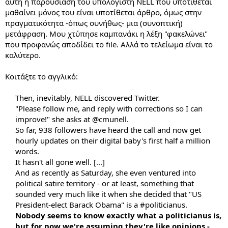
αυτή η παρουσίαση του υπολογιστή NELL που υποτίθεται
μαθαίνει μόνος του είναι υποτίθεται άρθρο, όμως στην
πραγματικότητα -όπως συνήθως- μια (συνοπτική)
μετάφραση. Μου χτύπησε καμπανάκι η λέξη "φακελώνει"
που προφανώς αποδίδει το file. Αλλά το τελείωμα είναι το
καλύτερο.
Κοιτάξτε το αγγλικό:
Then, inevitably, NELL discovered Twitter.
"Please follow me, and reply with corrections so I can
improve!" she asks at @cmunell.
So far, 938 followers have heard the call and now get
hourly updates on their digital baby's first half a million
words.
It hasn't all gone well. [...]
And as recently as Saturday, she even ventured into
political satire territory - or at least, something that
sounded very much like it when she decided that "US
President-elect Barack Obama" is a #politicianus.
Nobody seems to know exactly what a politicianus is,
but for now we're assuming they're like opinions -