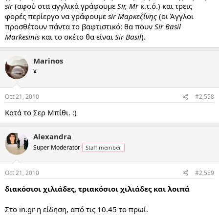
sir
(αφού στα αγγλικά γράφουμε
Sir, Mr
κ.τ.ό.) και τρεις
φορές περίεργο να γράφουμε
sir Μαρκεζίνης
(οι Άγγλοι
προσθέτουν πάντα το βαφτιστικό: θα πουν
Sir Basil
Markesinis
και το σκέτο θα είναι
Sir Basil
).
Marinos
¥
Oct 21, 2010
#2,558
Κατά το Σερ Μπίθι. :)
Alexandra
Super Moderator
Staff member
Oct 21, 2010
#2,559
διακόσιοι χιλιάδες, τριακόσιοι χιλιάδες και λοιπά
Στο in.gr η είδηση, από τις 10.45 το πρωί.