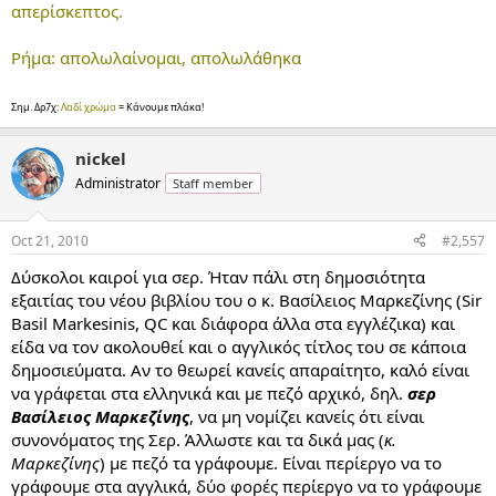
απερίσκεπτος.
Ρήμα: απολωλαίνομαι, απολωλάθηκα
Σημ. Δρ7χ:
Λαδί χρώμα
= Κάνουμε πλάκα!
nickel
Administrator
Staff member
Oct 21, 2010
#2,557
Δύσκολοι καιροί για σερ. Ήταν πάλι στη δημοσιότητα
εξαιτίας του νέου βιβλίου του ο κ. Βασίλειος Μαρκεζίνης (Sir
Basil Markesinis, QC και διάφορα άλλα στα εγγλέζικα) και
είδα να τον ακολουθεί και ο αγγλικός τίτλος του σε κάποια
δημοσιεύματα. Αν το θεωρεί κανείς απαραίτητο, καλό είναι
να γράφεται στα ελληνικά και με πεζό αρχικό, δηλ.
σερ
Βασίλειος Μαρκεζίνης
, να μη νομίζει κανείς ότι είναι
συνονόματος της Σερ. Άλλωστε και τα δικά μας (
κ.
Μαρκεζίνης
) με πεζό τα γράφουμε. Είναι περίεργο να το
γράφουμε στα αγγλικά, δύο φορές περίεργο να το γράφουμε