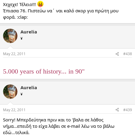
Xεχεχε! Τέλειο!!!
Έπιασα 76. Πιστεύω να΄ ναι καλό σκορ για πρώτη μου
φορά. :clap:
Aurelia
¥
May 22, 2011
#438
5.000 years of history... in 90"
Aurelia
¥
May 22, 2011
#439
Sorry! Μπερδεύτηκα πριν και το 'βαλα σε λάθος
νήμα...επειδή το είχα λάβει σε e-mail λέω να το βάλω
εδώ...τελικά.