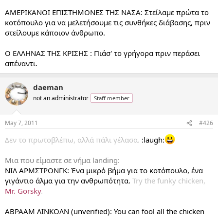
ΑΜΕΡΙΚΑΝΟΙ ΕΠΙΣΤΗΜΟΝΕΣ ΤΗΣ ΝΑΣΑ: Στείλαμε πρώτα το
κοτόπουλο για να μελετήσουμε τις συνθήκες διάβασης, πριν
στείλουμε κάποιον άνθρωπο.
Ο ΕΛΛΗΝΑΣ ΤΗΣ ΚΡΙΣΗΣ : Πιάσ' το γρήγορα πριν περάσει
απέναντι.
daeman
not an administrator
Staff member
May 7, 2011
#426
Δεν το πρωτοβλέπω, αλλά πάλι γέλασα.
:laugh:
Μια που είμαστε σε νήμα landing:
ΝΙΛ ΑΡΜΣΤΡΟΝΓΚ: Ένα μικρό βήμα για το κοτόπουλο, ένα
γιγάντιο άλμα για την ανθρωπότητα.
Try the funky chicken,
Mr. Gorsky
.
ΑΒΡΑΑΜ ΛΙΝΚΟΛΝ (unverified): You can fool all the chicken