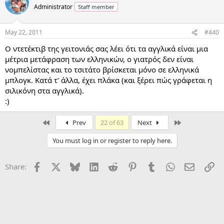
Administrator
Staff member
May 22, 2011
#440
Ο ντετέκτιβ της γειτονιάς σας λέει ότι τα αγγλικά είναι μια
μέτρια μετάφραση των ελληνικών, ο γιατρός δεν είναι
νομπελίστας και το τσιτάτο βρίσκεται μόνο σε ελληνικά
μπλογκ. Κατά τ' άλλα, έχει πλάκα (και ξέρει πώς γράφεται η
σιλικόνη στα αγγλικά).
:)
First
Last
Prev
22 of 63
Next
You must log in or register to reply here.
Facebook
X
Bluesky
LinkedIn
Reddit
Pinterest
Tumblr
WhatsApp
Email
Li
Share:
Sharing and bonding
Contact us
Terms and rules
Privacy policy
Help
Home
R
S