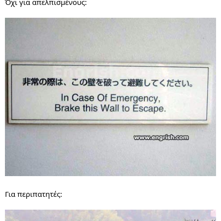
Όχι για απελπισμένους:
Για περιπατητές: