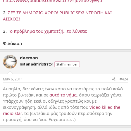
http://www.youtube.com/watch?v=jbV5dGvJWyo
2.
ΣΕΞ ΣΕ ΔΗΜΟΣΙΟ ΧΩΡΟ! PUBLIC SEX! ΝΤΡΟΠΗ ΚΑΙ
ΑΙΣΧΟΣ!
3.
To πρόβλημα του χιμπατζή...το λύνετε;
Φιλάκια:)
daeman
not an administrator
Staff member
May 6, 2011
#424
Αυρηλία, δεν κάνεις έναν κόπο να ποστάρεις το πολύ καλό
πρώτο βιντεάκι και σε
αυτό το νήμα
, όπου ταιριάζει γάντι;
Υπάρχουν ήδη εκεί οι οδηγίες γραπτώς και με
εικονογράφηση, αλλά ιδίως από τότε που
video killed the
radio star
, τα βιντεάκια μάς τραβούν περισσότερο την
προσοχή, όσο να 'ναι. Ευχαριστώ. :)