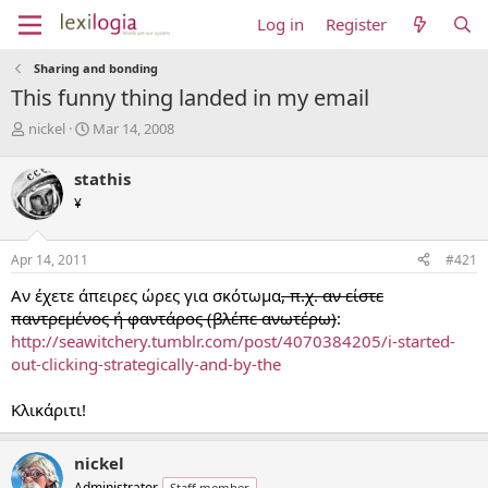
Log in
Register
Sharing and bonding
This funny thing landed in my email
T
S
nickel
Mar 14, 2008
h
t
r
a
stathis
e
r
¥
a
t
d
d
s
a
Apr 14, 2011
#421
t
t
a
e
Αν έχετε άπειρες ώρες για σκότωμα
, π.χ. αν είστε
r
παντρεμένος ή φαντάρος (βλέπε ανωτέρω)
:
t
http://seawitchery.tumblr.com/post/4070384205/i-started-
e
out-clicking-strategically-and-by-the
r
Κλικάριτι!
nickel
Administrator
Staff member