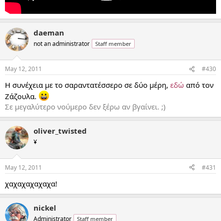
daeman
not an administrator
Staff member
May 12, 2011
#430
Η συνέχεια με το σαραντατέσσερο σε δύο μέρη,
εδώ
από τον
Ζάζουλα.
Σε μεγαλύτερο νούμερο δεν ξέρω αν βγαίνει. ;)
oliver_twisted
¥
May 12, 2011
#431
χαχαχαχαχαχα!
nickel
Administrator
Staff member