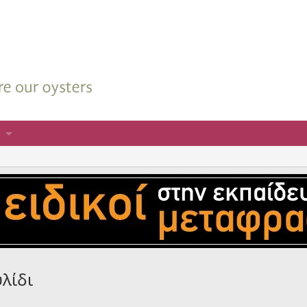
υλίδι