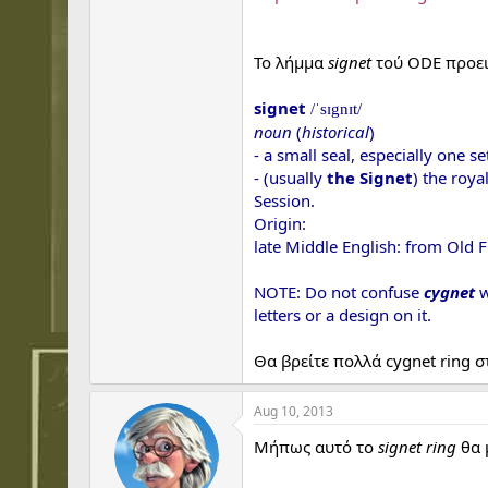
Το λήμμα
signet
τού ODE προει
signet
/ˈsɪgnɪt/
noun
(
historical
)
- a small seal, especially one s
- (usually
the Signet
) the roya
Session.
Origin:
late Middle English: from Old 
NOTE: Do not confuse
cygnet
w
letters or a design on it.
Θα βρείτε πολλά cygnet ring 
Aug 10, 2013
Μήπως αυτό το
signet ring
θα 