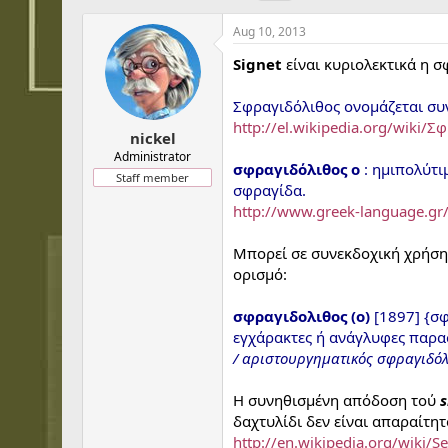
h
t
a
r
a
g
Aug 10, 2013
e
r
s
a
t
Signet
είναι κυριολεκτικά η σ
d
d
s
a
Σφραγιδόλιθος ονομάζεται συ
t
t
http://el.wikipedia.org/wiki/Σ
a
e
nickel
r
Administrator
σφραγιδόλιθος ο
: ημιπολύτι
t
Staff member
e
σφραγίδα.
r
http://www.greek-language.gr/
Μπορεί σε συνεκδοχική χρήση 
ορισμό:
σφραγιδολιθος (ο)
[1897] {σφ
εγχάρακτες ή ανάγλυφες παρα
/ αριστουργηματικός σφραγιδόλ
Η συνηθισμένη απόδοση τού
s
δαχτυλίδι δεν είναι απαραίτητ
http://en.wikipedia.org/wiki/