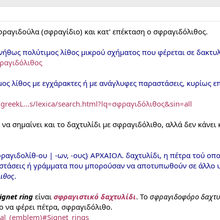
φραγιδούλα (σφραγίδιο) και κατ' επέκταση ο σφραγιδόλιθος.
νήθως πολύτιμος λίθος μικρού σχήματος που φέρεται σε δακτυλ
φραγιδόλιθος
μος λίθος με εγχάρακτες ή με ανάγλυφες παραστάσεις, κυρίως ε
greekL...s/lexica/search.html?lq=σφραγιδόλιθος&sin=all
να σημαίνει και το δαχτυλίδι με σφραγιδόλιθο, αλλά δεν κάνει
ραγιδολίθ-ου | -ων, -ους} ΑΡΧΑΙΟΛ. δαχτυλίδι, η πέτρα τού ο
στάσεις ή γράμματα που μπορούσαν να αποτυπωθούν σε άλλο 
ιθος
.
ignet ring
είναι
σφραγιστικό δαχτυλίδι
. Το
σφραγιδοφόρο δαχτυ
ο να φέρει πέτρα, σφραγιδόλιθο.
Seal_(emblem)#Signet_rings