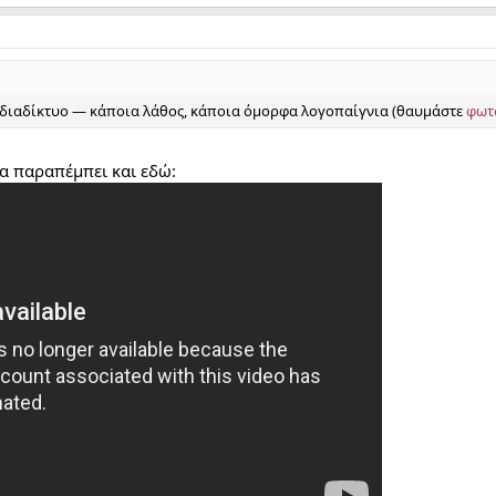
ο διαδίκτυο — κάποια λάθος, κάποια όμορφα λογοπαίγνια (θαυμάστε
φωτ
 παραπέμπει και εδώ: