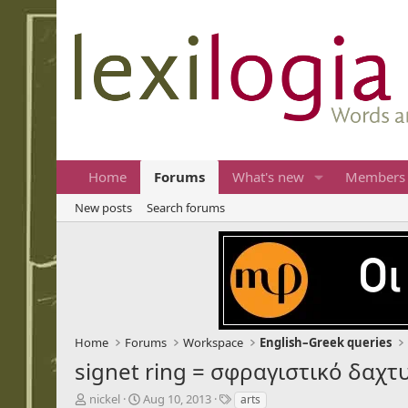
Home
Forums
What's new
Members
New posts
Search forums
Home
Forums
Workspace
English–Greek queries
signet ring = σφραγιστικό δαχτ
T
S
T
nickel
Aug 10, 2013
arts