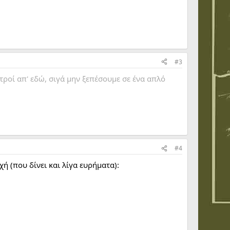
#3
ιατροί απ' εδώ, σιγά μην ξεπέσουμε σε ένα απλό
#4
ή (που δίνει και λίγα ευρήματα):