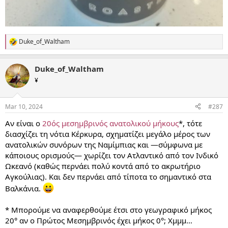
Duke_of_Waltham
R
e
a
Duke_of_Waltham
c
t
¥
i
o
n
Mar 10, 2024
#287
s
:
Αν είναι ο
20ός μεσημβρινός ανατολικού μήκους
*, τότε
διασχίζει τη νότια Κέρκυρα, σχηματίζει μεγάλο μέρος των
ανατολικών συνόρων της Ναμίμπιας και —σύμφωνα με
κάποιους ορισμούς— χωρίζει τον Ατλαντικό από τον Ινδικό
Ωκεανό (καθώς περνάει πολύ κοντά από το ακρωτήριο
Αγκούλιας). Και δεν περνάει από τίποτα το σημαντικό στα
Βαλκάνια.
* Μπορούμε να αναφερθούμε έτσι στο γεωγραφικό μήκος
20° αν ο Πρώτος Μεσημβρινός έχει μήκος 0°; Χμμμ…