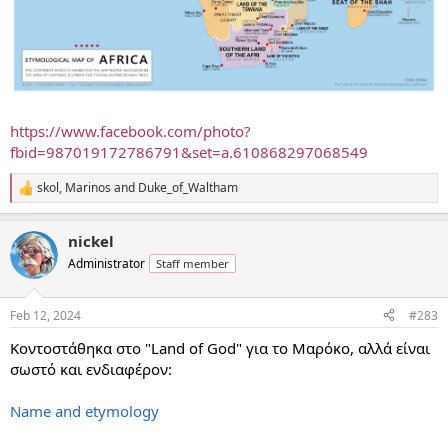
https://www.facebook.com/photo?
fbid=987019172786791&set=a.610868297068549
skol
,
Marinos
and
Duke_of_Waltham
R
e
a
nickel
c
t
Administrator
Staff member
i
o
n
Feb 12, 2024
#283
s
:
Κοντοστάθηκα στο "Land of God" για το Μαρόκο, αλλά είναι
σωστό και ενδιαφέρον:
Name and etymology