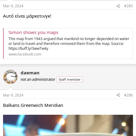
n
Mar 9, 2024
#285
s
:
Αυτό είναι μάρκετινγκ!
Simon shows you maps
This map from 1943 argued that mankind no longer depended on water
or land to travel and therefore removed them from the map. Source:
https://buff.ly/3wwTw4y
www.facebook.com
daeman
not an administrator
Staff member
Mar 9, 2024
#286
Balkans Greenwich Meridian