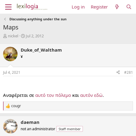
Log in
Register
Discussing anything under the sun
Maps
T
S
nickel
Jul 2, 2012
h
t
r
a
Duke_of_Waltham
e
r
¥
a
t
d
d
s
a
Jul 4, 2021
#281
t
t
a
e
r
t
Αναφέρεται σε
αυτό τον πόλεμο
και
αυτόν εδώ
.
e
r
cougr
R
e
a
daeman
c
t
not an administrator
Staff member
i