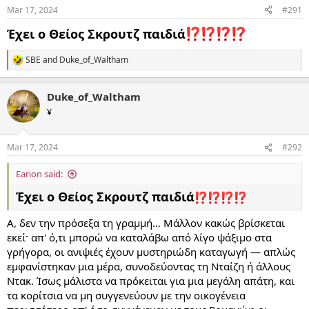
Mar 17, 2024
#291
Έχει ο Θείος Σκρουτζ παιδιά
SBE
and
Duke_of_Waltham
R
e
a
Duke_of_Waltham
c
t
¥
i
o
n
Mar 17, 2024
#292
s
:
Earion said:
Έχει ο Θείος Σκρουτζ παιδιά
Α, δεν την πρόσεξα τη γραμμή… Μάλλον κακώς βρίσκεται
εκεί· απ' ό,τι μπορώ να καταλάβω από λίγο ψάξιμο στα
γρήγορα, οι ανιψιές έχουν μυστηριώδη καταγωγή — απλώς
εμφανίστηκαν μια μέρα, συνοδεύοντας τη Νταίζη ή άλλους
Ντακ. Ίσως μάλιστα να πρόκειται για μια μεγάλη απάτη, και
τα κορίτσια να μη συγγενεύουν με την οικογένεια