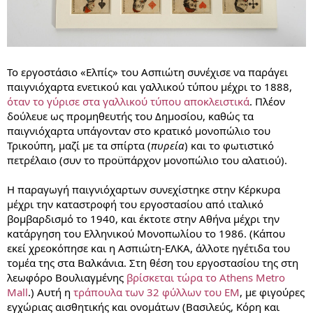
Το εργοστάσιο «Ελπίς» του Ασπιώτη συνέχισε να παράγει
παιγνιόχαρτα ενετικού και γαλλικού τύπου μέχρι το 1888,
όταν το γύρισε στα γαλλικού τύπου αποκλειστικά
. Πλέον
δούλευε ως προμηθευτής του Δημοσίου, καθώς τα
παιγνιόχαρτα υπάγονταν στο κρατικό μονοπώλιο του
Τρικούπη, μαζί με τα σπίρτα (
πυρεία
) και το φωτιστικό
πετρέλαιο (συν το προϋπάρχον μονοπώλιο του αλατιού).
Η παραγωγή παιγνιόχαρτων συνεχίστηκε στην Κέρκυρα
μέχρι την καταστροφή του εργοστασίου από ιταλικό
βομβαρδισμό το 1940, και έκτοτε στην Αθήνα μέχρι την
κατάργηση του Ελληνικού Μονοπωλίου το 1986. (Κάπου
εκεί χρεοκόπησε και η Ασπιώτη-ΕΛΚΑ, άλλοτε ηγέτιδα του
τομέα της στα Βαλκάνια. Στη θέση του εργοστασίου της στη
λεωφόρο Βουλιαγμένης
βρίσκεται τώρα το Athens Metro
Mall
.) Αυτή η
τράπουλα των 32 φύλλων του ΕΜ
, με φιγούρες
εγχώριας αισθητικής και ονομάτων (Βασιλεύς, Κόρη και