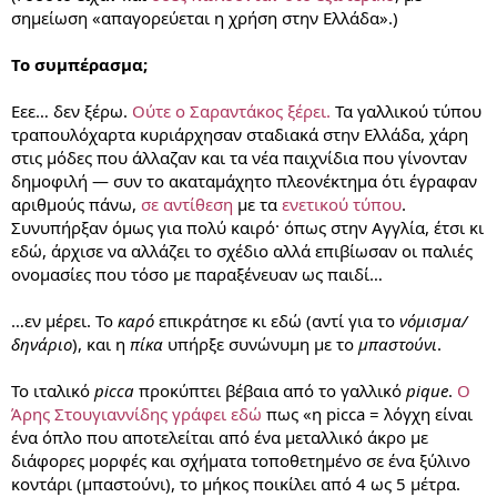
σημείωση «απαγορεύεται η χρήση στην Ελλάδα».)
Το συμπέρασμα;
Εεε… δεν ξέρω.
Ούτε ο Σαραντάκος ξέρει.
Τα γαλλικού τύπου
τραπουλόχαρτα κυριάρχησαν σταδιακά στην Ελλάδα, χάρη
στις μόδες που άλλαζαν και τα νέα παιχνίδια που γίνονταν
δημοφιλή — συν το ακαταμάχητο πλεονέκτημα ότι έγραφαν
αριθμούς πάνω,
σε αντίθεση
με τα
ενετικού τύπου
.
Συνυπήρξαν όμως για πολύ καιρό· όπως στην Αγγλία, έτσι κι
εδώ, άρχισε να αλλάζει το σχέδιο αλλά επιβίωσαν οι παλιές
ονομασίες που τόσο με παραξένευαν ως παιδί…
…εν μέρει. Το
καρό
επικράτησε κι εδώ (αντί για το
νόμισμα/
δηνάριο
), και η
πίκα
υπήρξε συνώνυμη με το
μπαστούνι
.
Το ιταλικό
picca
προκύπτει βέβαια από το γαλλικό
pique
.
Ο
Άρης Στουγιαννίδης γράφει εδώ
πως «η picca = λόγχη είναι
ένα όπλο που αποτελείται από ένα μεταλλικό άκρο με
διάφορες μορφές και σχήματα τοποθετημένο σε ένα ξύλινο
κοντάρι (μπαστούνι), το μήκος ποικίλει από 4 ως 5 μέτρα.