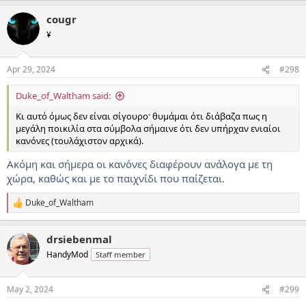
a
cougr
c
t
¥
i
o
n
Apr 29, 2024
#298
s
:
Duke_of_Waltham said:
Κι αυτό όμως δεν είναι σίγουρο· θυμάμαι ότι διάβαζα πως η
μεγάλη ποικιλία στα σύμβολα σήμαινε ότι δεν υπήρχαν ενιαίοι
κανόνες (τουλάχιστον αρχικά).
Ακόμη και σήμερα οι κανόνες διαφέρουν ανάλογα με τη
χώρα, καθώς και με το παιχνίδι που παίζεται.
Duke_of_Waltham
R
e
a
drsiebenmal
c
t
HandyMod
Staff member
i
o
n
May 2, 2024
#299
s
: