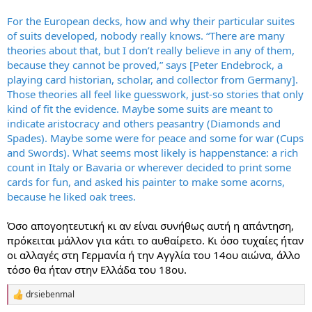
For the European decks, how and why their particular suites
of suits developed, nobody really knows. “There are many
theories about that, but I don’t really believe in any of them,
because they cannot be proved,” says [Peter Endebrock, a
playing card historian, scholar, and collector from Germany].
Those theories all feel like guesswork, just-so stories that only
kind of fit the evidence. Maybe some suits are meant to
indicate aristocracy and others peasantry (Diamonds and
Spades). Maybe some were for peace and some for war (Cups
and Swords). What seems most likely is happenstance: a rich
count in Italy or Bavaria or wherever decided to print some
cards for fun, and asked his painter to make some acorns,
because he liked oak trees.
Όσο απογοητευτική κι αν είναι συνήθως αυτή η απάντηση,
πρόκειται μάλλον για κάτι το αυθαίρετο. Κι όσο τυχαίες ήταν
οι αλλαγές στη Γερμανία ή την Αγγλία του 14ου αιώνα, άλλο
τόσο θα ήταν στην Ελλάδα του 18ου.
drsiebenmal
R
e