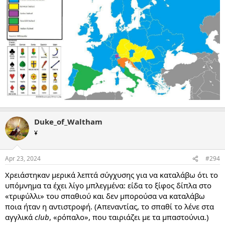
Duke_of_Waltham
¥
Apr 23, 2024
#294
Χρειάστηκαν μερικά λεπτά σύγχυσης για να καταλάβω ότι το
υπόμνημα τα έχει λίγο μπλεγμένα: είδα το ξίφος δίπλα στο
«τριφύλλι» του σπαθιού και δεν μπορούσα να καταλάβω
ποια ήταν η αντιστροφή. (Απεναντίας, το σπαθί το λένε στα
αγγλικά
club
, «ρόπαλο», που ταιριάζει με τα μπαστούνια.)