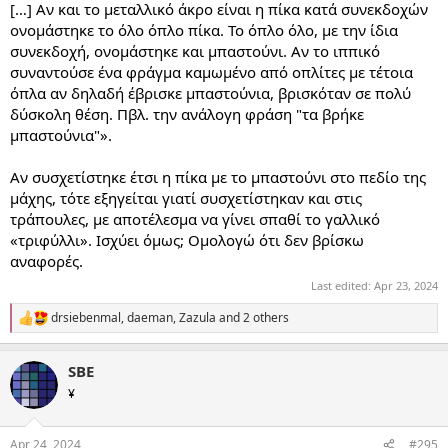
[…] Αν και το μεταλλικό άκρο είναι η πίκα κατά συνεκδοχών
ονομάστηκε το όλο όπλο πίκα. Το όπλο όλο, με την ίδια
συνεκδοχή, ονομάστηκε και μπαστούνι. Αν το ιππικό
συναντούσε ένα φράγμα καμωμένο από οπλίτες με τέτοια
όπλα αν δηλαδή έβρισκε μπαστούνια, βρισκόταν σε πολύ
δύσκολη θέση. Πβλ. την ανάλογη φράση "τα βρήκε
μπαστούνια"».
Αν συσχετίστηκε έτσι η πίκα με το μπαστούνι στο πεδίο της
μάχης, τότε εξηγείται γιατί συσχετίστηκαν και στις
τράπουλες, με αποτέλεσμα να γίνει σπαθί το γαλλικό
«τριφύλλι». Ισχύει όμως; Ομολογώ ότι δεν βρίσκω
αναφορές.
Last edited:
Apr 23, 2024
drsiebenmal
,
daeman
,
Zazula
and 2 others
R
e
a
SBE
c
t
¥
i
o
n
Apr 24, 2024
#295