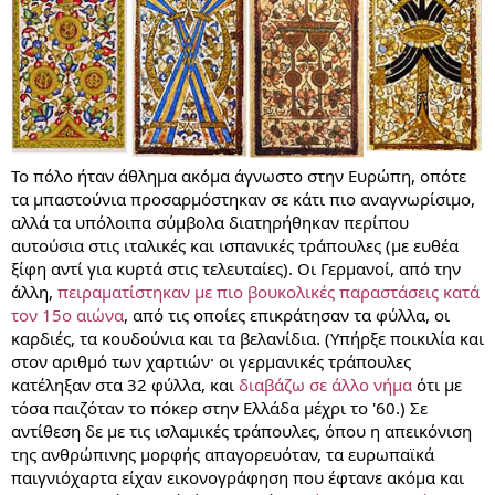
Το πόλο ήταν άθλημα ακόμα άγνωστο στην Ευρώπη, οπότε
τα μπαστούνια προσαρμόστηκαν σε κάτι πιο αναγνωρίσιμο,
αλλά τα υπόλοιπα σύμβολα διατηρήθηκαν περίπου
αυτούσια στις ιταλικές και ισπανικές τράπουλες (με ευθέα
ξίφη αντί για κυρτά στις τελευταίες). Οι Γερμανοί, από την
άλλη,
πειραματίστηκαν με πιο βουκολικές παραστάσεις κατά
τον 15ο αιώνα
, από τις οποίες επικράτησαν τα φύλλα, οι
καρδιές, τα κουδούνια και τα βελανίδια. (Υπήρξε ποικιλία και
στον αριθμό των χαρτιών· οι γερμανικές τράπουλες
κατέληξαν στα 32 φύλλα, και
διαβάζω σε άλλο νήμα
ότι με
τόσα παιζόταν το πόκερ στην Ελλάδα μέχρι το '60.) Σε
αντίθεση δε με τις ισλαμικές τράπουλες, όπου η απεικόνιση
της ανθρώπινης μορφής απαγορευόταν, τα ευρωπαϊκά
παιγνιόχαρτα είχαν εικονογράφηση που έφτανε ακόμα και