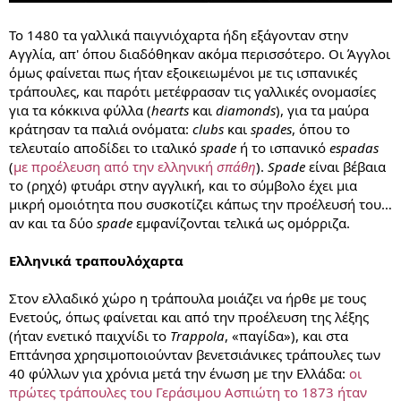
Το 1480 τα γαλλικά παιγνιόχαρτα ήδη εξάγονταν στην
Αγγλία, απ' όπου διαδόθηκαν ακόμα περισσότερο. Οι Άγγλοι
όμως φαίνεται πως ήταν εξοικειωμένοι με τις ισπανικές
τράπουλες, και παρότι μετέφρασαν τις γαλλικές ονομασίες
για τα κόκκινα φύλλα (
hearts
και
diamonds
), για τα μαύρα
κράτησαν τα παλιά ονόματα:
clubs
και
spades
, όπου το
τελευταίο αποδίδει το ιταλικό
spade
ή το ισπανικό
espadas
(
με προέλευση από την ελληνική
σπάθη
).
Spade
είναι βέβαια
το (ρηχό) φτυάρι στην αγγλική, και το σύμβολο έχει μια
μικρή ομοιότητα που συσκοτίζει κάπως την προέλευσή του…
αν και τα δύο
spade
εμφανίζονται τελικά ως ομόρριζα.
Ελληνικά τραπουλόχαρτα
Στον ελλαδικό χώρο η τράπουλα μοιάζει να ήρθε με τους
Ενετούς, όπως φαίνεται και από την προέλευση της λέξης
(ήταν ενετικό παιχνίδι το
Trappola
, «παγίδα»), και στα
Επτάνησα χρησιμοποιούνταν βενετσιάνικες τράπουλες των
40 φύλλων για χρόνια μετά την ένωση με την Ελλάδα:
οι
πρώτες τράπουλες του Γεράσιμου Ασπιώτη το 1873 ήταν