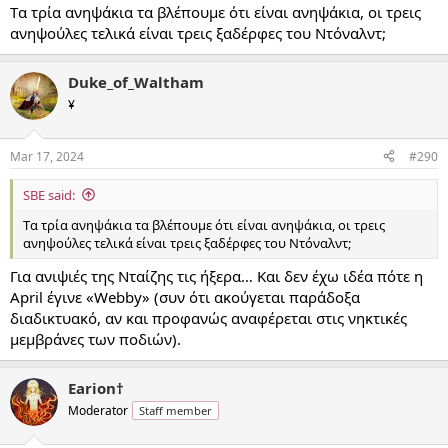
:
Tα τρία ανηψάκια τα βλέπουμε ότι είναι ανηψάκια, οι τρεις
ανηψούλες τελικά είναι τρεις ξαδέρφες του Ντόναλντ;
Duke_of_Waltham
¥
Mar 17, 2024
#290
SBE said:
Tα τρία ανηψάκια τα βλέπουμε ότι είναι ανηψάκια, οι τρεις
ανηψούλες τελικά είναι τρεις ξαδέρφες του Ντόναλντ;
Για ανιψιές της Νταίζης τις ήξερα… Και δεν έχω ιδέα πότε η
April έγινε «Webby» (συν ότι ακούγεται παράδοξα
διαδικτυακό, αν και προφανώς αναφέρεται στις νηκτικές
μεμβράνες των ποδιών).
Earion†
Moderator
Staff member