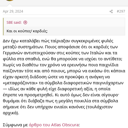
o
n
Apr 29, 2024
#297
s
:
SBE said:
Και οι κούπες/ καρδιές;
Δεν έχω καταλάβει πώς ταίριαξαν συγκεκριμένες φυλές
μεταξύ συστημάτων. Ποιος αποφάσισε ότι οι καρδιές των
Γερμανών αντιστοιχούσαν στις κούπες των Ιταλών και τα
φύλλα στα σπαθιά, ενώ θα μπορούσε να ισχύει το αντίθετο;
Χωρίς να διαθέτω τον χρόνο να ερευνήσω ποια παιχνίδια
παίζονταν τότε και από ποιους, μπορώ να εικάσω ότι κάποια
είχαν αρκετή διάδοση ώστε να προκύψει η ανάγκη να
«μεταφράζονται» τα σύμβολα διαφορετικών παιγνιόχαρτων
— ιδίως αν κάθε φυλή είχε διαφορετική αξία, η οποία
έπρεπε να προσμετρηθεί. Κι αυτό όμως δεν είναι σίγουρο·
θυμάμαι ότι διάβαζα πως η μεγάλη ποικιλία στα σύμβολα
σήμαινε ότι δεν υπήρχαν ενιαίοι κανόνες (τουλάχιστον
αρχικά).
Σύμφωνα με
άρθρο του Atlas Obscura
: