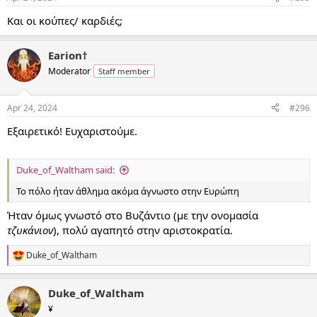
s
:
Και οι κούπες/ καρδιές;
Earion†
Moderator
Staff member
Apr 24, 2024
#296
Εξαιρετικό! Ευχαριστούμε.
Duke_of_Waltham said:
Το πόλο ήταν άθλημα ακόμα άγνωστο στην Ευρώπη
Ήταν όμως γνωστό στο Βυζάντιο (με την ονομασία
τζυκάνιον
), πολύ αγαπητό στην αριστοκρατία.
Duke_of_Waltham
R
e
a
Duke_of_Waltham
c
t
¥
i