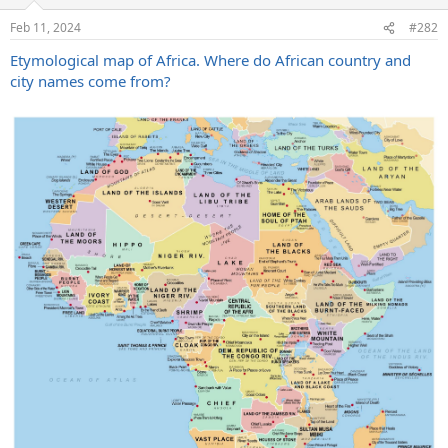
o
n
Feb 11, 2024
#282
s
:
Etymological map of Africa. Where do African country and
city names come from?