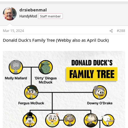
drsiebenmal
HandyMod
Staff member
Mar 15, 2024
#288
Donald Duck's Family Tree (Webby also as April Duck)