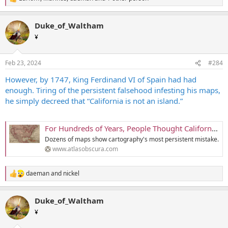
R
e
a
Duke_of_Waltham
c
t
¥
i
o
n
Feb 23, 2024
#284
s
:
However, by 1747, King Ferdinand VI of Spain had had
enough. Tiring of the persistent falsehood infesting his maps,
he simply decreed that “California is not an island.”
For Hundreds of Years, People Thought California Was an Island
Dozens of maps show cartography's most persistent mistake.
www.atlasobscura.com
daeman
and
nickel
R
e
a
Duke_of_Waltham
c
t
¥
i
o