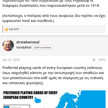
περισσότερο απ' όσο συγγένευαν με τους Ρομανώφ οι
διάφορες Αναστασίες που παρουσιάστηκαν μετά το 1918.
(Αντίστοιχα, ο πατέρας από τους ανιψιούς δεν πρέπει να έχει
εμφανιστεί ποτέ και πουθενά.)
Earion†
R
e
a
drsiebenmal
c
t
HandyMod
Staff member
i
o
n
Apr 22, 2024
#293
s
:
Preferred playing cards of every European country (κάποιος
ίσως ασχοληθεί κάποτε με την αντιστροφή των σπαθιών και
των μπαστουνιών στα καθ' ημάς σε σύγκριση με τις ιταλικές
και ισπανικές φιγούρες).