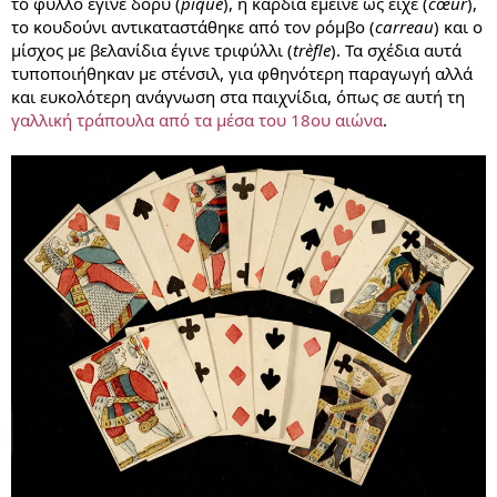
το φύλλο έγινε δόρυ (
pique
), η καρδιά έμεινε ως είχε (
cœur
),
το κουδούνι αντικαταστάθηκε από τον ρόμβο (
carreau
) και ο
μίσχος με βελανίδια έγινε τριφύλλι (
trèfle
). Τα σχέδια αυτά
τυποποιήθηκαν με στένσιλ, για φθηνότερη παραγωγή αλλά
και ευκολότερη ανάγνωση στα παιχνίδια, όπως σε αυτή τη
γαλλική τράπουλα από τα μέσα του 18ου αιώνα
.