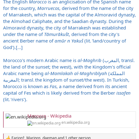
The English
Morocco
is an anglicisation of the Spanish name
for the country,
Marruecos
, derived from the name of the city
of Marrakesh, which was the capital of the Almoravid dynasty,
the Almohad Caliphate, and the Saadian dynasty. During the
Almoravid dynasty, the city of Marrakesh was established
under the name of
Tāmurākušt
, derived from the city's
ancient Berber name of
amūr n Yakuš
(lit. 'land/country of
God').[...]
Morocco's modern Arabic name is
al-Maghrib
(المغرب, transl.
the land of the sunset; the west), with the Kingdom's official
Arabic name being
al-Mamlakah al-Maghribīyah
(المملكة
المغربية; transl. the kingdom of sunset/the west). In Turkish,
Morocco is known as
Fas
, a name derived from its ancient
capital of Fes which is likely derived from the Berber
issafen
(lit. 'rivers').
Morocco - Wikipedia
en.wikipedia.org
Earion†
,
Marinos
,
daeman
and 1 other person