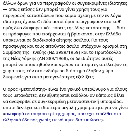
άλλων όρων για να περιγραφούν οι συγκεκριμένες ιδιότητες
— όπως επίσης δεν μπορεί να γίνει χρήση τους για
περιγραφή καταστάσεων που καμία σχέση με την εν λόγω
ιδιότητες έχουν. Οι δύο αυτοί όροι περιγράφουν στα καθ'
ημάς δύο διαφορετικές φάσεις της
ίδιας
κατάστασης — διότι
οι πρόσφυγες που εισέρχονται ή βρίσκονται στην Ελλάδα
υπόκεινται σε διαδικασία αίτησης ασύλου. Για τους
πρόσφυγες και τους αιτούντες άσυλο υπάρχουν ορισμοί στη
Σύμβαση της Γενεύης (ΝΔ 3989/1959) και το Πρωτόκολλο
της Νέας Υόρκης (ΑΝ 389/1968), οι δε ιδιότητες αυτές
μπορεί να αποκτηθούν και
αφότου
τα άτομα εγκατέλειψαν τη
χώρα τους, εάν στο ενδιάμεσο διάστημα έλαβαν χώρα
δυσμενείς για αυτά μεταγενέστερες εξελίξεις.
Ο όρος «μετανάστης» είναι ένα γενικό υπερώνυμο για όλους
τους μετανάστες. Δεν εξυπηρετεί καθόλου αν κάποιος θέλει
να αναφερθεί σε συγκεκριμένη μεταναστευτική υποομάδα,
οπότε δεν έχει και ιδιαίτερα μεγάλη χρησιμότητα για να γίνει
«
αναφορά σε υπήκοο τρίτης χώρας, που έχει εισέλθει στο
ελληνικό έδαφος χωρίς τις νόμιμες διατυπώσεις
».