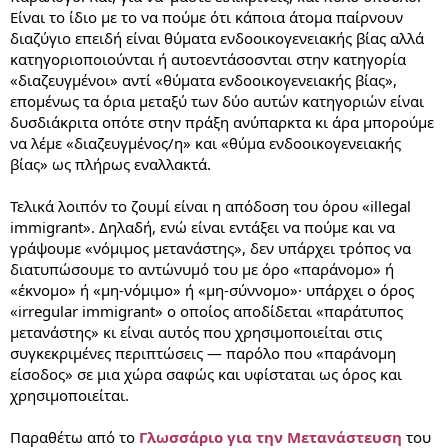
Είναι το ίδιο με το να πούμε ότι κάποια άτομα παίρνουν
διαζύγιο επειδή είναι θύματα ενδοοικογενειακής βίας αλλά
κατηγοριοποιούνται ή αυτοεντάσοσνται στην κατηγορία
«διαζευγμένοι» αντί «θύματα ενδοοικογενειακής βίας»,
επομένως τα όρια μεταξύ των δύο αυτών κατηγοριών είναι
δυσδιάκριτα οπότε στην πράξη ανύπαρκτα κι άρα μπορούμε
να λέμε «διαζευγμένος/η» και «θύμα ενδοοικογενειακής
βίας» ως πλήρως εναλλακτά.
Τελικά λοιπόν το ζουμί είναι η απόδοση του όρου «illegal
immigrant». Δηλαδή, ενώ είναι εντάξει να πούμε και να
γράψουμε «νόμιμος μετανάστης», δεν υπάρχει τρόπος να
διατυπώσουμε το αντώνυμό του με όρο «παράνομο» ή
«έκνομο» ή «μη-νόμιμο» ή «μη-σύννομο»· υπάρχει ο όρος
«irregular immigrant» o οποίος αποδίδεται «παράτυπος
μετανάστης» κι είναι αυτός που χρησιμοποιείται στις
συγκεκριμένες περιπτώσεις — παρόλο που «παράνομη
είσοδος» σε μια χώρα σαφώς και υφίσταται ως όρος και
χρησιμοποιείται.
Παραθέτω από το
Γλωσσάριο για την Μετανάστευση
του