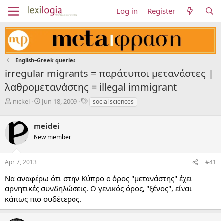
Log in
Register
English–Greek queries
irregular migrants = παράτυποι μετανάστες |
λαθρομετανάστης = illegal immigrant
T
S
T
nickel
Jun 18, 2009
social sciences
h
t
a
r
a
g
meidei
e
r
s
a
t
New member
d
d
s
a
Apr 7, 2013
#41
t
t
a
e
Να αναφέρω ότι στην Κύπρο ο όρος "μετανάστης" έχει
r
αρνητικές συνδηλώσεις. Ο γενικός όρος, "ξένος", είναι
t
e
κάπως πιο ουδέτερος.
r