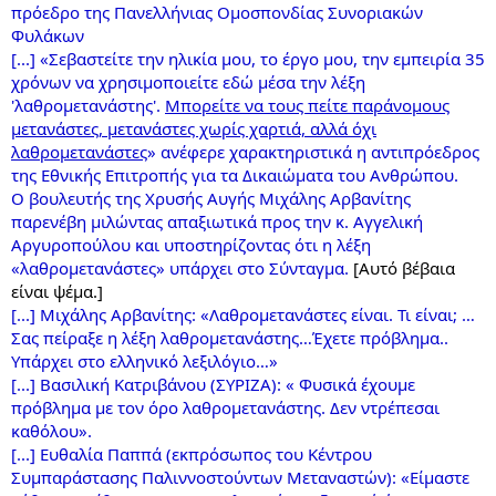
πρόεδρο της Πανελλήνιας Ομοσπονδίας Συνοριακών
Φυλάκων
[...] «Σεβαστείτε την ηλικία μου, το έργο μου, την εμπειρία 35
χρόνων να χρησιμοποιείτε εδώ μέσα την λέξη
'λαθρομετανάστης'.
Μπορείτε να τους πείτε παράνομους
μετανάστες, μετανάστες χωρίς χαρτιά, αλλά όχι
λαθρομετανάστες
» ανέφερε χαρακτηριστικά η αντιπρόεδρος
της Εθνικής Επιτροπής για τα Δικαιώματα του Ανθρώπου.
Ο βουλευτής της Χρυσής Αυγής Μιχάλης Αρβανίτης
παρενέβη μιλώντας απαξιωτικά προς την κ. Αγγελική
Αργυροπούλου και υποστηρίζοντας ότι η λέξη
«λαθρομετανάστες» υπάρχει στο Σύνταγμα.
[Αυτό βέβαια
είναι ψέμα.]
[...] Μιχάλης Αρβανίτης: «Λαθρομετανάστες είναι. Τι είναι; …
Σας πείραξε η λέξη λαθρομετανάστης…Έχετε πρόβλημα..
Υπάρχει στο ελληνικό λεξιλόγιο…»
[...] Βασιλική Κατριβάνου (ΣΥΡΙΖΑ): « Φυσικά έχουμε
πρόβλημα με τον όρο λαθρομετανάστης. Δεν ντρέπεσαι
καθόλου».
[...] Ευθαλία Παππά (εκπρόσωπος του Κέντρου
Συμπαράστασης Παλιννοστούντων Μεταναστών): «Είμαστε