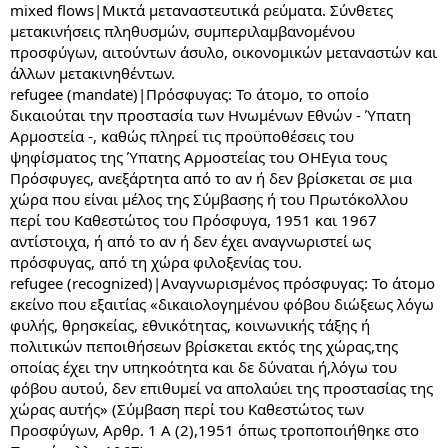
mixed flows|Μικτά μεταναστευτικά ρεύματα. Σύνθετες
μετακινήσεις πληθυσμών, συμπεριλαμβανομένου
προσφύγων, αιτούντων άσυλο, οικονομικών μεταναστών και
άλλων μετακινηθέντων.
refugee (mandate)|Πρόσφυγας: Το άτομο, το οποίο
δικαιούται την προστασία των Ηνωμένων Εθνών - Ύπατη
Αρμοστεία -, καθώς πληρεί τις προϋποθέσεις του
ψηφίσματος της Ύπατης Αρμοστείας του ΟΗΕγια τους
Πρόσφυγες, ανεξάρτητα από το αν ή δεν βρίσκεται σε μια
χώρα που είναι μέλος της Σύμβασης ή του Πρωτόκολλου
περί του Καθεστώτος του Πρόσφυγα, 1951 και 1967
αντίστοιχα, ή από το αν ή δεν έχει αναγνωριστεί ως
πρόσφυγας, από τη χώρα φιλοξενίας του.
refugee (recognized)|Αναγνωρισμένος πρόσφυγας: Το άτομο
εκείνο που εξαιτίας «δικαιολογημένου φόβου διώξεως λόγω
φυλής, θρησκείας, εθνικότητας, κοινωνικής τάξης ή
πολιτικών πεποιθήσεων βρίσκεται εκτός της χώρας,της
οποίας έχει την υπηκοότητα και δε δύναται ή,λόγω του
φόβου αυτού, δεν επιθυμεί να απολαύει της προστασίας της
χώρας αυτής» (Σύμβαση περί του Καθεστώτος των
Προσφύγων, Αρθρ. 1 Α (2),1951 όπως τροποποιήθηκε στο