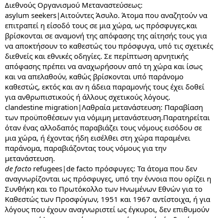
Διεθνούς Οργανισμού Μεταναστεύσεως:
asylum seekers|Αιτούντες Άσυλο. Άτομα που αναζητούν να
επιτραπεί η είσοδό τους σε μια χώρα, ως πρόσφυγες,και
βρίσκονται σε αναμονή της απόφασης της αίτησής τους για
να αποκτήσουν το καθεστώς του πρόσφυγα, υπό τις σχετικές
διεθνείς και εθνικές οδηγίες. Σε περίπτωση αρνητικής
απόφασης πρέπει να αναχωρήσουν από τη χώρα και ίσως
και να απελαθούν, καθώς βρίσκονται υπό παράνομο
καθεστώς, εκτός και αν η άδεια παραμονής τους έχει δοθεί
για ανθρωπιστικούς ή άλλους σχετικούς λόγους.
clandestine migration|Λαθραία μετανάστευση: Παραβίαση
των προϋποθέσεων για νόμιμη μετανάστευση.Παρατηρείται
όταν ένας αλλοδαπός παραβιάζει τους νόμους εισόδου σε
μια χώρα, ή έχοντας ήδη εισέλθει στη χώρα παραμένει
παράνομα, παραβιάζοντας τους νόμους για την
μετανάστευση.
de facto
refugees|de facto πρόσφυγες: Τα άτομα που δεν
αναγνωρίζονται ως πρόσφυγες, υπό την έννοια που ορίζει η
Συνθήκη και το Πρωτόκολλο των Ηνωμένων Εθνών για το
Καθεστώς των Προσφύγων, 1951 και 1967 αντίστοιχα, ή για
λόγους που έχουν αναγνωριστεί ως έγκυροι, δεν επιθυμούν