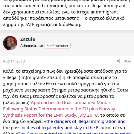
του undocumented immigrant, μια και το illegal immigrant
δεν χρησιμοποιείται πλέον, ενώ το irregular immigrant
αποδόθηκε "παράτυπος μετανάστης". Το σχετικό ελληνικό
λήμμα της ΙΑΤΕ χρειάζεται διόρθωση.
Zazula
Administrator
Staff member
Aug 14, 2018
#56
Καλά, το επιχείρημα πως δεν χρειαζόμαστε απόδοση για το
«illegal (im)migrant» επειδή η ΕΕ αποφάσισε να μην το
χρησιμοποιεί πλέον θέτει ένα πολύ πραγματικό για τον
μαχόμενο μεταφραστή ζήτημα μεταφραστικής ηθικής. Έστω
π.χ. ότι ένας μεταφραστής καλείται να μεταφράσει το
(ολόφρεσκο)
Approaches to Unaccompanied Minors
Following Status Determination in the EU plus Norway —
Synthesis Report for the EMN Study, July 2018
, το οποίο σε
ένα σημείο γράφει: «
the dangers of illegal immigration and
the possibilities of legal entry and stay in the EU
» και σ' ένα
άλλο: «
The Court required that “it is important to bear in mind