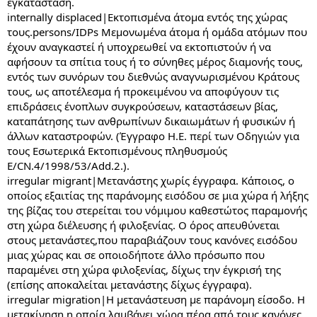
εγκατάσταση.
internally displaced|Εκτοπισμένα άτομα εντός της χώρας
τους.persons/IDPs Μεμονωμένα άτομα ή ομάδα ατόμων που
έχουν αναγκαστεί ή υποχρεωθεί να εκτοπιστούν ή να
αφήσουν τα σπίτια τους ή το σύνηθες μέρος διαμονής τους,
εντός των συνόρων του διεθνώς αναγνωρισμένου Κράτους
τους, ως αποτέλεσμα ή προκειμένου να αποφύγουν τις
επιδράσεις ένοπλων συγκρούσεων, καταστάσεων βίας,
καταπάτησης των ανθρωπίνων δικαιωμάτων ή φυσικών ή
άλλων καταστροφών. (Έγγραφο Η.Ε. περί των Οδηγιών για
τους Εσωτερικά Εκτοπισμένους πληθυσμούς
Ε/CN.4/1998/53/Add.2.).
irregular migrant|Μετανάστης χωρίς έγγραφα. Κάποιος, ο
οποίος εξαιτίας της παράνομης εισόδου σε μια χώρα ή λήξης
της βίζας του στερείται του νόμιμου καθεστώτος παραμονής
στη χώρα διέλευσης ή φιλοξενίας. Ο όρος απευθύνεται
στους μετανάστες,που παραβιάζουν τους κανόνες εισόδου
μιας χώρας και σε οποιοδήποτε άλλο πρόσωπο που
παραμένει στη χώρα φιλοξενίας, δίχως την έγκρισή της
(επίσης αποκαλείται μετανάστης δίχως έγγραφα).
irregular migration|Η μετανάστευση με παράνομη είσοδο. Η
μετακίνηση,η οποία λαμβάνει χώρα πέρα από τους κανόνες