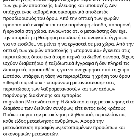
των χωρών αποστολής, διέλευσης και υποδοχής. Δεν
υπάρχει ένας καθαρά και οικουμενικά αποδεκτός
προσδιορισμός του όρου. Από την οπτική των χωρών
προορισμού αναφέρεται στην παράνομη είσοδο, παραμονή
ή εργασία στη χώρα, εννοώντας ότι ο μετανάστης δεν έχει
την απαραίτητη θεώρηση εισόδου ή τα αναγκαία έγγραφα
για να εισέλθει, να μείνει ή να εργαστεί σε μια χώρα. Από την
οπτική των χωρών αποστολής η «παρανομία» έγκειται στις
περιπτώσεις όπου ένα άτομο περνά τα διεθνή σύνορα, δίχως
ισχύον διαβατήριο ή ταξιδιωτικά έγγραφα ή δεν πληρεί τις
διοικητικές προϋποθέσεις για να αναχωρήσει από τη χώρα.
Ωστόσο, υπάρχει η τάση να περιορίζεται η χρήση του όρου
«illegal migration» - «παράνομη μετανάστευση» στις
περιπτώσεις των λαθρομεταναστών και των ατόμων
παράνομης διακίνησης και εμπορίας.
migration|Μετανάστευση: Η διαδικασία της μετακίνησης είτε
διαμέσου των διεθνών συνόρων, είτε εντός ενός Κράτους.
Πρόκειται για την μετακίνηση πληθυσμού, περικλείοντας
κάθε είδος μετακίνησης ανθρώπων. Αφορά την
μετανάστευση προσφύγων,εκτοπισμένων προσώπων και
οικονομικών μεταναστών.