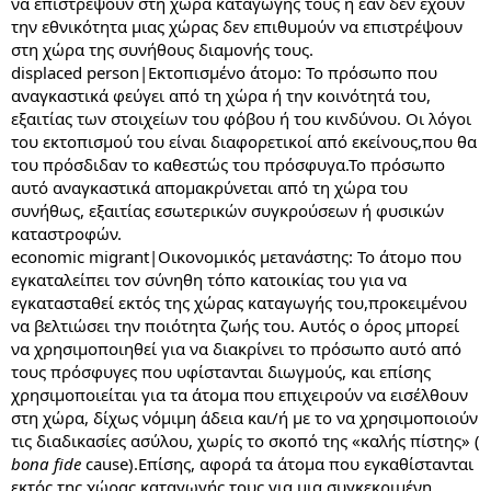
να επιστρέψουν στη χώρα καταγωγής τους ή εάν δεν έχουν
την εθνικότητα μιας χώρας δεν επιθυμούν να επιστρέψουν
στη χώρα της συνήθους διαμονής τους.
displaced person|Εκτοπισμένο άτομο: Το πρόσωπο που
αναγκαστικά φεύγει από τη χώρα ή την κοινότητά του,
εξαιτίας των στοιχείων του φόβου ή του κινδύνου. Οι λόγοι
του εκτοπισμού του είναι διαφορετικοί από εκείνους,που θα
του πρόσδιδαν το καθεστώς του πρόσφυγα.Το πρόσωπο
αυτό αναγκαστικά απομακρύνεται από τη χώρα του
συνήθως, εξαιτίας εσωτερικών συγκρούσεων ή φυσικών
καταστροφών.
economic migrant|Οικονομικός μετανάστης: Το άτομο που
εγκαταλείπει τον σύνηθη τόπο κατοικίας του για να
εγκατασταθεί εκτός της χώρας καταγωγής του,προκειμένου
να βελτιώσει την ποιότητα ζωής του. Αυτός ο όρος μπορεί
να χρησιμοποιηθεί για να διακρίνει το πρόσωπο αυτό από
τους πρόσφυγες που υφίστανται διωγμούς, και επίσης
χρησιμοποιείται για τα άτομα που επιχειρούν να εισέλθουν
στη χώρα, δίχως νόμιμη άδεια και/ή με το να χρησιμοποιούν
τις διαδικασίες ασύλου, χωρίς το σκοπό της «καλής πίστης» (
bona fide
cause).Επίσης, αφορά τα άτομα που εγκαθίστανται
εκτός της χώρας καταγωγής τους για μια συγκεκριμένη