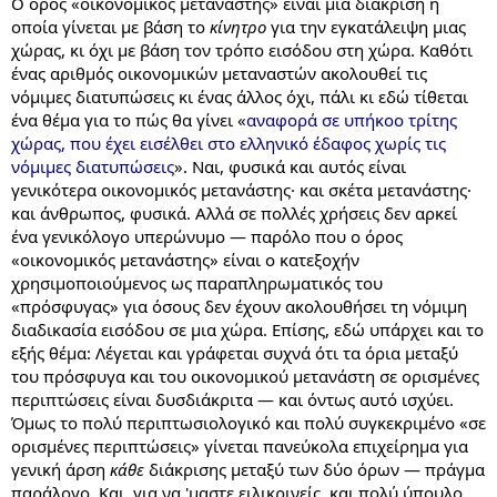
Ο όρος «οικονομικός μετανάστης» είναι μια διάκριση η
οποία γίνεται με βάση το
κίνητρο
για την εγκατάλειψη μιας
χώρας, κι όχι με βάση τον τρόπο εισόδου στη χώρα. Καθότι
ένας αριθμός οικονομικών μεταναστών ακολουθεί τις
νόμιμες διατυπώσεις κι ένας άλλος όχι, πάλι κι εδώ τίθεται
ένα θέμα για το πώς θα γίνει «
αναφορά σε υπήκοο τρίτης
χώρας, που έχει εισέλθει στο ελληνικό έδαφος χωρίς τις
νόμιμες διατυπώσεις
». Ναι, φυσικά και αυτός είναι
γενικότερα οικονομικός μετανάστης· και σκέτα μετανάστης·
και άνθρωπος, φυσικά. Αλλά σε πολλές χρήσεις δεν αρκεί
ένα γενικόλογο υπερώνυμο — παρόλο που ο όρος
«οικονομικός μετανάστης» είναι ο κατεξοχήν
χρησιμοποιούμενος ως παραπληρωματικός του
«πρόσφυγας» για όσους δεν έχουν ακολουθήσει τη νόμιμη
διαδικασία εισόδου σε μια χώρα. Επίσης, εδώ υπάρχει και το
εξής θέμα: Λέγεται και γράφεται συχνά ότι τα όρια μεταξύ
του πρόσφυγα και του οικονομικού μετανάστη σε ορισμένες
περιπτώσεις είναι δυσδιάκριτα — και όντως αυτό ισχύει.
Όμως το πολύ περιπτωσιολογικό και πολύ συγκεκριμένο «σε
ορισμένες περιπτώσεις» γίνεται πανεύκολα επιχείρημα για
γενική άρση
κάθε
διάκρισης μεταξύ των δύο όρων — πράγμα
παράλογο. Και, για να 'μαστε ειλικρινείς, και πολύ ύπουλο.