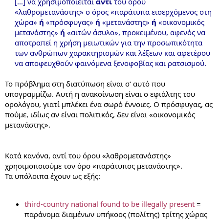
[...] να χρησιμοποιείται
αντί
του όρου
«λαθρομετανάστης» ο όρος «παράτυπα εισερχόμενος στη
χώρα»
ή
«πρόσφυγας»
ή
«μετανάστης»
ή
«οικονομικός
μετανάστης»
ή
«αιτών άσυλο», προκειμένου, αφενός να
αποτραπεί η χρήση μειωτικών για την προσωπικότητα
των ανθρώπων χαρακτηρισμών και λέξεων και αφετέρου
να αποφευχθούν φαινόμενα ξενοφοβίας και ρατσισμού.
Το πρόβλημα στη διατύπωση είναι σ' αυτό που
υπογραμμίζω. Αυτή η ανακοίνωση είναι ο εφιάλτης του
ορολόγου, γιατί μπλέκει ένα σωρό έννοιες. Ο πρόσφυγας, ας
πούμε, ιδίως αν είναι πολιτικός, δεν είναι «οικονομικός
μετανάστης».
Κατά κανόνα, αντί του όρου «λαθρομετανάστης»
χρησιμοποιούμε τον όρο «παράτυπος μετανάστης».
Τα υπόλοιπα έχουν ως εξής:
third-country national found to be illegally present
=
παράνομα διαμένων υπήκοος (πολίτης) τρίτης χώρας