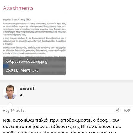
Attachments
λαθρομετανάστευση.png
25.9 KB · Views: 376
sarant
¥
Aug 14, 2018
#59
Ναι, αυτο είναι παλιό, πριν αποδοκιμαστεί ο όρος. Πριν
συνειδητοποιήσουν οι ιθύνοντες της ΕΕ τον κίνδυνο που
κρύβει η ρητορική μίσους και οι όροι που μπορούν να