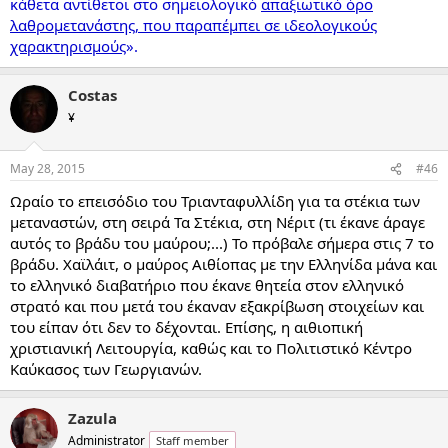
κάθετα αντίθετοι στο σημειολογικό
απαξιωτικό όρο
λαθρομετανάστης, που παραπέμπει σε ιδεολογικούς
χαρακτηρισμούς
».
Costas
¥
May 28, 2015
#46
Ωραίο το επεισόδιο του Τριανταφυλλίδη για τα στέκια των
μεταναστών, στη σειρά Τα Στέκια, στη Νέριτ (τι έκανε άραγε
αυτός το βράδυ του μαύρου;...) Το πρόβαλε σήμερα στις 7 το
βράδυ. Χαϊλάιτ, ο μαύρος Αιθίοπας με την Ελληνίδα μάνα και
το ελληνικό διαβατήριο που έκανε θητεία στον ελληνικό
στρατό και που μετά του έκαναν εξακρίβωση στοιχείων και
του είπαν ότι δεν το δέχονται. Επίσης, η αιθιοπική
χριστιανική Λειτουργία, καθώς και το Πολιτιστικό Κέντρο
Καύκασος των Γεωργιανών.
Zazula
Administrator
Staff member