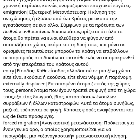
χρονική περίοδο, κοινώς ονομαζόμενοι εποχιακοί εργάτες.
emigration|Εξωτερική Μετανάστευση: Η κίνηση της
αναχώρησης ή εξόδου από ένα Κράτος με σκοπό την
εγκατάσταση σε ένα άλλο. Σύμφωνα με τα πρότυπα των
διεθνών ανθρωπίνων δικαιωμάτων,ορίζεται ότι όλα τα
άτομα θα πρέπει να είναι ελεύθερα να φύγουν από
οποιαδήποτε χώρα, ακόμα και τη δική τους, και μόνο σε
ορισμένες περιπτώσεις μπορούν τα Κράτη να επιβάλλουν
περιορισμούς στο δικαίωμα του κάθε ενός να απομακρυνθεί
από την επικράτειά του Κράτους αυτού.
entry|Είσοδος: Κάθε είσοδος αλλοδαπού σε μια ξένη χώρα
είτε είναι εκούσια ή ακούσια, είτε είναι νόμιμη ή παράνομη.
externally displaced|Εκτοπισμένα άτομα ( εκτός της χώρας
τους).persons Άτομα που έχουν τραπεί σε φυγή από τη χώρα
τους,εξαιτίας διωγμού, βίας, καταστάσεων ένοπλων
συρράξεων ή άλλων καταστροφών. Αυτά τα άτομα συνήθως,
μαζικά, τρέπονται σε φυγή. Κάποιες φορές αναφέρονται και
ως de facto πρόσφυγες.
forced migration|Αναγκαστική μετανάστευση: Πρόκειται για
έναν γενικό όρο, ο οποίος χρησιμοποιείται για να
περιγράψει μια «εξαναγκαστική» μεταναστευτική κίνηση.