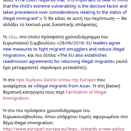
that the child’s extreme vulnerability is the decisive factor and
takes precedence over considerations relating to the status of
illegal immigrant”.
» Τι θα κάνει σε αυτή την περίπτωση — θα
αλλάξει το λεκτικό μιας δικαστικής απόφασης;
Ή,
εδώ
, στο (πολύ πρόσφατο) χρονοδιάγραμμα του
Ευρωπαϊκού Συμβουλίου: «
28/06/2018: EU leaders agree
new measures to fight migrant smugglers and reduce illegal
migration
», και πιο δίπλα: «
The EU also establishes
readmission agreements for returning illegal migrants
» (αυτό
έχει μεταφραστεί:
παράνομοι μετανάστες
).
Ή στο
προ διμήνου δελτίο τύπου της Europol
που
αναφέρεται σε «
illegal migrants from Asia
». Ή στη βασική
θεματική κατηγορία τους περί
Facilitation of Illegal
Immigration
.
Ή στο πιο πρόσφατο χρονοδιάγραμμα του
Ευρωκοινοβουλίου, όπου υπάρχουν τομείς αφιερωμένοι στο
θέμα illegal immigration:
http://www.europarl.europa.eu/legis...towards-a-new-policy-