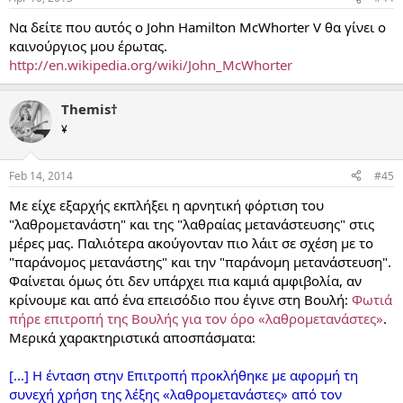
Να δείτε που αυτός ο John Hamilton McWhorter V θα γίνει ο
καινούργιος μου έρωτας.
http://en.wikipedia.org/wiki/John_McWhorter
Themis†
¥
Feb 14, 2014
#45
Με είχε εξαρχής εκπλήξει η αρνητική φόρτιση του
"λαθρομετανάστη" και της "λαθραίας μετανάστευσης" στις
μέρες μας. Παλιότερα ακούγονταν πιο λάιτ σε σχέση με το
"παράνομος μετανάστης" και την "παράνομη μετανάστευση".
Φαίνεται όμως ότι δεν υπάρχει πια καμιά αμφιβολία, αν
κρίνουμε και από ένα επεισόδιο που έγινε στη Βουλή:
Φωτιά
πήρε επιτροπή της Βουλής για τον όρο «λαθρομετανάστες»
.
Μερικά χαρακτηριστικά αποσπάσματα:
[...] Η ένταση στην Επιτροπή προκλήθηκε με αφορμή τη
συνεχή χρήση της λέξης «λαθρομετανάστες» από τον