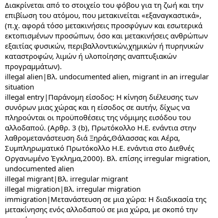
Διακρίνεται από το στοιχείο του φόβου για τη ζωή και την
επιβίωση του ατόμου, που μετακινείται «εξαναγκαστικά»,
(π.χ. αφορά τόσο μετακινήσεις προσφύγων και εσωτερικά
εκτοπισμένων προσώπων, όσο και μετακινήσεις ανθρώπων
εξαιτίας φυσικών, περιβαλλοντικών,χημικών ή πυρηνικών
καταστροφών, λιμών ή υλοποίησης αναπτυξιακών
προγραμμάτων).
illegal alien|Βλ. undocumented alien, migrant in an irregular
situation
illegal entry|Παράνομη είσοδος: Η κίνηση διέλευσης των
συνόρων μιας χώρας και η είσοδος σε αυτήν, δίχως να
πληρούνται οι προϋποθέσεις της νόμιμης εισόδου του
αλλοδαπού. (Αρθρ. 3 (b), Πρωτόκολλο Η.Ε. ενάντια στην
λαθρομετανάστευση διά Ξηράς,Θάλασσας και Αέρα,
Συμπληρωματικό Πρωτόκολλο Η.Ε. ενάντια στο Διεθνές
Οργανωμένο Έγκλημα,2000). Βλ. επίσης irregular migration,
undocumented alien
illegal migrant|Βλ. irregular migrant
illegal migration|Βλ. irregular migration
immigration|Μετανάστευση σε μια χώρα: Η διαδικασία της
μετακίνησης ενός αλλοδαπού σε μια χώρα, με σκοπό την