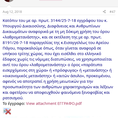
Aug 12, 2018
#47
Κατόπιν του με αρ. πρωτ. 3144/25-7-18 εγγράφου του κ.
Υπουργού Δικαιοσύνης, Διαφάνειας και Ανθρωπίνων
Δικαιωμάτων αναφορικά με τη μη δόκιμη χρήση του όρου
«λαθρομετανάστης», και σε εκτέλεση της με αρ. πρωτ.
8191/26-7-18 παραγγελίας της κ.Εισαγγελέως του Αρείου
Πάγου, παρακαλούμε όπως, όταν γίνεται αναφορά σε
υπήκοο τρίτης χώρας, που έχει εισέλθει στο ελληνικό
έδαφος χωρίς τις νόμιμες διατυπώσεις, να χρησιμοποιείται
αντί του όρου «λαθρομετανάστης» ο όρος «παράτυπα
εισερχόμενος στη χώρα» ή «πρόσφυγας» ή «μετανάστης» ή
«οικονομικός μετανάστης» ή «αιτών άσυλο», προκειμένου,
αφενός να αποτραπεί η χρήση μειωτικών για την
προσωπικότητα των ανθρώπων χαρακτηρισμών και λέξεων
και αφετέρου να αποφευχθούν φαινόμενα ξενοφοβίας και
ρατσισμού.
Το έγγραφο:
View attachment ΕΓΓΡΑΦΟ.pdf