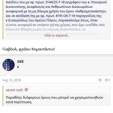
Κατόπιν του με αρ. πρωτ. 3144/25-7-18 εγγράφου του κ. Υπουργού
Δικαιοσύνης, Διαφάνειας και Ανθρωπίνων Δικαιωμάτων
αναφορικά με τη μη δόκιμη χρήση του όρου «λαθρομετανάστης»,
και σε εκτέλεση της με αρ. πρωτ. 8191/26-7-18 παραγγελίας της
κ.Εισαγγελέως του Αρείου Πάγου, παρακαλούμε όπως, όταν
γίνεται αναφορά σε υπήκοο τρίτης χώρας, που έχει εισέλθει στο
ελληνικό έδαφος χωρίς τις νόμιμες διατυπώσεις, να
χρησιμοποιείται αντί του όρου «λαθρομετανάστης» ο όρος
Click to expand...
«παράτυπα εισερχόμενος στη χώρα» ή «πρόσφυγας» ή
«μετανάστης» ή «οικονομικός μετανάστης» ή «αιτών άσυλο»,
προκειμένου, αφενός να αποτραπεί η χρήση μειωτικών για την
Γιαβόολ, φράου Κομαντάντιν!
προσωπικότητα των ανθρώπων χαρακτηρισμών και λέξεων και
αφετέρου να αποφευχθούν φαινόμενα ξενοφοβίας και
ρατσισμού.
SBE
¥
Aug 13, 2018
#51
sarant said:
Παραθέτει διάφορους όρους που μπορεί να χρησιμοποιηθούν
κατά περίπτωση.