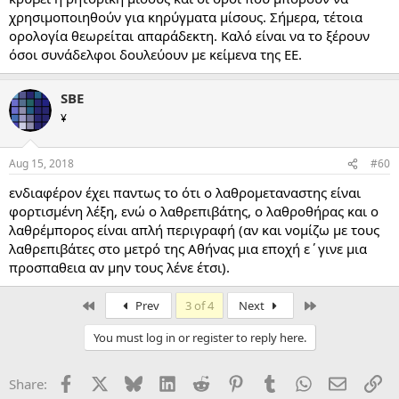
χρησιμοποιηθούν για κηρύγματα μίσους. Σήμερα, τέτοια
ορολογία θεωρείται απαράδεκτη. Καλό είναι να το ξέρουν
όσοι συνάδελφοι δουλεύουν με κείμενα της ΕΕ.
SBE
¥
Aug 15, 2018
#60
ενδιαφέρον έχει παντως το ότι ο λαθρομεταναστης είναι
φορτισμένη λέξη, ενώ ο λαθρεπιβάτης, ο λαθροθήρας και ο
λαθρέμπορος είναι απλή περιγραφή (αν και νομίζω με τους
λαθρεπιβάτες στο μετρό της Αθήνας μια εποχή ε΄γινε μια
προσπαθεια αν μην τους λένε έτσι).
First
Last
Prev
3 of 4
Next
You must log in or register to reply here.
Facebook
X
Bluesky
LinkedIn
Reddit
Pinterest
Tumblr
WhatsApp
Email
Li
Share: