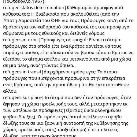
Πρωτόκολλο,1967).
refugee status determination|Καθορισμός προσφυγικού
καθεστώτος: Η διαδικασία που ακολουθείται (από την
Ύπατη Αρμοστεία του ΟΗΕ για τους Πρόσφυγες και/η από το
Κράτος) για τον καθορισμό του καθεστώτος του πρόσφυγα,
σύμφωνα με τους εθνικούς και διεθνείς νόμους.
refugees in orbit|Πρόσφυγες σε τροχιά: Είναι τα άτομα-
πρόσφυγες στα οποία είτε ένα Κράτος αρνείται να τους
παράσχει άσυλο, είτε αδυνατούν να βρουν κάποιο Κράτος να
εξετάσει το αίτημα ασύλου και μετακινούνται από μια χώρα
σε μια άλλη, αναζητώντας άσυλο.
refugees in transit|Διερχόμενοι πρόσφυγες: Τα άτομα-
πρόσφυγες που εισέρχονται προσωρινά στην επικράτεια
ενός Κράτους, υπό την προϋπόθεση ότι θα εγκατασταθούν
αλλού.
refugees sur place|Τα άτομα που δεν ήταν πρόσφυγες, όταν
άφησαν τη χώρα προέλευσής τους, αλλά μετατράπηκαν εκ
των υστέρων σε πρόσφυγες (εξαιτίας δικαιολογημένου
φόβου δίωξης). Οι πρόσφυγες αυτοί οφείλουν το φόβο
δίωξής τους σε μια ξαφνική ανατροπή της κυβέρνησης της
χώρας προέλευσής τους(πραξικόπημα) ή σε πολιτικές
δίωξης, μετά την αναχώρησή τους.