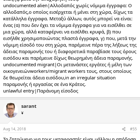
undocumented alien|Αλλοδαπός χωρίς νόμιμα έγγραφα: Ο
αλλοδαπός,ο οποίος εισέρχεται ή μένει στη χώρα, δίχως τα
κατάλληλα έγγραφα. Μεταξύ άλλων, αυτός μπορεί να είναι:
ένας (α) που δεν έχει τα νόμιμα έγγραφα για να εισέλθει σε
μια χώρα, αλλά καταφέρνει να εισέλθει κρυφά, β) που
εισήλθε χρησιμοποιώντας πλαστά έγγραφα, γ) που, μετά την
νόμιμη είσοδό του στη χώρα, παρέμεινε πέρα της λήξεως της
άδειας παραμονής του ή διαφορετικά παραβίασε τους όρους
εισόδου και παρέμεινε δίχως θεωρημένη άδεια παραμονής.
undocumented migrant|Οι μετανάστες εργάτες ή μέλη των
οικογενειώνworkers/migrant workers τους, στους οποίους
δε θεωρείται άδεια εισόδου,in an irregular situation
παραμονής ή εργασίας σε ένα Κράτος.
unlawful entry|Παράνομη είσοδος
sarant
¥
Aug 14, 2018
#55
Το ζητούμενο για τους μεταφραστές είναι μάλλον η απόδοση