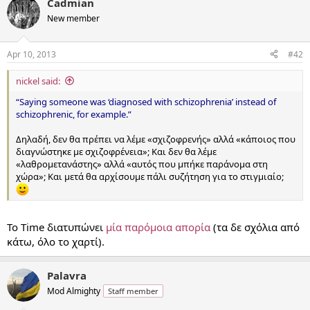
Cadmian
New member
Apr 10, 2013
#42
nickel said:
“Saying someone was ‘diagnosed with schizophrenia’ instead of
schizophrenic, for example.”
Δηλαδή, δεν θα πρέπει να λέμε «σχιζοφρενής» αλλά «κάποιος που
διαγνώστηκε με σχιζοφρένεια»; Και δεν θα λέμε
«λαθρομετανάστης» αλλά «αυτός που μπήκε παράνομα στη
χώρα»; Και μετά θα αρχίσουμε πάλι συζήτηση για το στιγμιαίο;
Το Time διατυπώνει
μία παρόμοια απορία
(τα δε σχόλια από
κάτω, όλο το χαρτί).
Palavra
Mod Almighty
Staff member