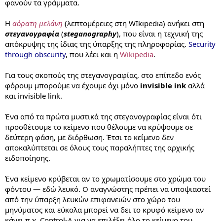
φανούν τα γράμματα.
Η
αόρατη μελάνη
(λεπτομέρειες στη WIkipedia) ανήκει στη
στεγανογραφία
(
steganography
), που είναι η τεχνική της
απόκρυψης της ίδιας της ύπαρξης της πληροφορίας.
Security
through obscurity
, που λέει και η
Wikipedia
.
Για τους σκοπούς της στεγανογραφίας, στο επίπεδο ενός
φόρουμ μπορούμε να έχουμε όχι μόνο
invisible ink
αλλά
και invisible link.
Ένα από τα πρώτα μυστικά της στεγανογραφίας είναι ότι
προσθέτουμε το κείμενο που θέλουμε να κρύψουμε σε
δεύτερη φάση, με διόρθωση. Έτσι το κείμενο δεν
αποκαλύπτεται σε όλους τους παραλήπτες της αρχικής
ειδοποίησης.
Ένα κείμενο κρύβεται αν το χρωματίσουμε στο χρώμα του
φόντου — εδώ λευκό. Ο αναγνώστης πρέπει να υποψιαστεί
από την ύπαρξη λευκών επιφανειών στο χώρο του
μηνύματος και εύκολα μπορεί να δει το κρυφό κείμενο αν
κάνει π.χ. Control-A για να επιλέξει όλο το κείμενο του