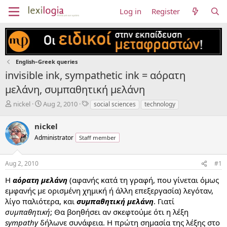
Log in
Register
English–Greek queries
invisible ink, sympathetic ink = αόρατη
μελάνη, συμπαθητική μελάνη
T
S
T
nickel
Aug 2, 2010
social sciences
technology
h
t
a
r
a
g
nickel
e
r
s
Administrator
Staff member
a
t
d
d
s
a
Aug 2, 2010
#1
t
t
a
e
Η
αόρατη μελάνη
(αφανής κατά τη γραφή, που γίνεται όμως
r
εμφανής με ορισμένη χημική ή άλλη επεξεργασία) λεγόταν,
t
λίγο παλιότερα, και
συμπαθητική μελάνη
. Γιατί
e
συμπαθητική
; Θα βοηθήσει αν σκεφτούμε ότι η λέξη
r
sympathy
δήλωνε συνάφεια. Η πρώτη σημασία της λέξης στο