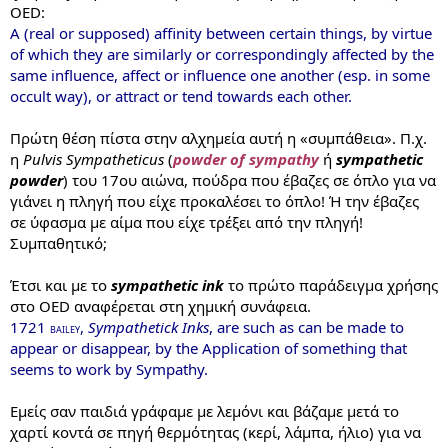
OED:
A (real or supposed) affinity between certain things, by virtue
of which they are similarly or correspondingly affected by the
same influence, affect or influence one another (esp. in some
occult way), or attract or tend towards each other.
Πρώτη θέση πίστα στην αλχημεία αυτή η «συμπάθεια». Π.χ.
η
Pulvis Sympatheticus
(
powder of sympathy
ή
sympathetic
powder
) του 17ου αιώνα, πούδρα που έβαζες σε όπλο για να
γιάνει η πληγή που είχε προκαλέσει το όπλο! Ή την έβαζες
σε ύφασμα με αίμα που είχε τρέξει από την πληγή!
Συμπαθητικό;
Έτσι και με το
sympathetic ink
το πρώτο παράδειγμα χρήσης
στο OED αναφέρεται στη χημική συνάφεια.
1721
,
Sympathetick Inks
, are such as can be made to
BAILEY
appear or disappear, by the Application of something that
seems to work by Sympathy.
Εμείς σαν παιδιά γράφαμε με λεμόνι και βάζαμε μετά το
χαρτί κοντά σε πηγή θερμότητας (κερί, λάμπα, ήλιο) για να