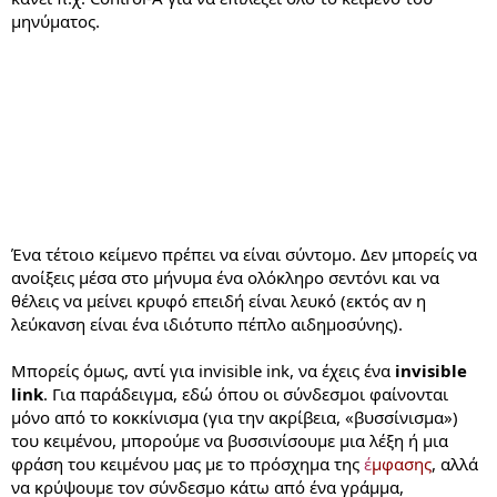
μηνύματος.
Ξανά για εμπέδωση: Αυτή η παράγραφος έχει σημανθεί με
την εντολή «COLOR="White"» για να εμφανίζεται σε λευκό
χρώμα πάνω στο λευκό φόντο. Ο αναγνώστης πρέπει να
υποψιαστεί από την ύπαρξη της λευκής επιφάνειας στο
χώρο του μηνύματος και να επιδιώξει να δει το κρυφό
κείμενο κάνοντας π.χ. Control-A έτσι που να φανεί σε χρώμα
λευκό πάνω σε μπλε φόντο όλο το κείμενο του μηνύματος.
Ένα τέτοιο κείμενο πρέπει να είναι σύντομο. Δεν μπορείς να
ανοίξεις μέσα στο μήνυμα ένα ολόκληρο σεντόνι και να
θέλεις να μείνει κρυφό επειδή είναι λευκό (εκτός αν η
λεύκανση είναι ένα ιδιότυπο πέπλο αιδημοσύνης).
Μπορείς όμως, αντί για invisible ink, να έχεις ένα
invisible
link
. Για παράδειγμα, εδώ όπου οι σύνδεσμοι φαίνονται
μόνο από το κοκκίνισμα (για την ακρίβεια, «βυσσίνισμα»)
του κειμένου, μπορούμε να βυσσινίσουμε μια λέξη ή μια
φράση του κειμένου μας με το πρόσχημα της
έ
μφασης
, αλλά
να κρύψουμε τον σύνδεσμο κάτω από ένα γράμμα,