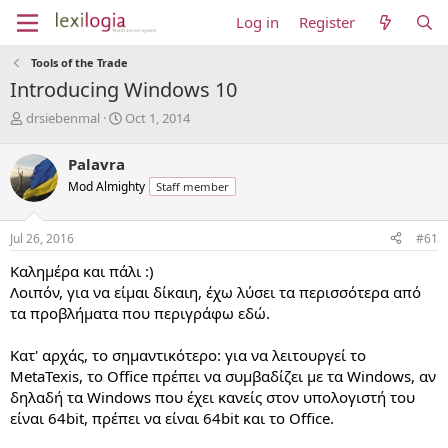
Log in
Register
Tools of the Trade
Introducing Windows 10
T
S
drsiebenmal
Oct 1, 2014
h
t
r
a
Palavra
e
r
Mod Almighty
Staff member
a
t
d
d
s
a
Jul 26, 2016
#61
t
t
a
e
Καλημέρα και πάλι :)
r
Λοιπόν, για να είμαι δίκαιη, έχω λύσει τα περισσότερα από
t
τα προβλήματα που περιγράφω εδώ.
e
r
Κατ' αρχάς, το σημαντικότερο: για να λειτουργεί το
MetaTexis, το Office πρέπει να συμβαδίζει με τα Windows, αν
δηλαδή τα Windows που έχει κανείς στον υπολογιστή του
είναι 64bit, πρέπει να είναι 64bit και το Office.