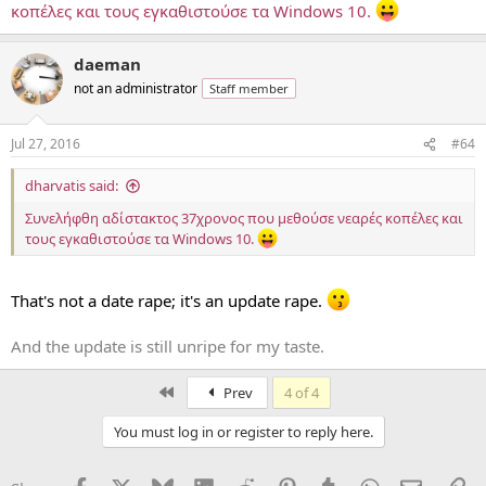
κοπέλες και τους εγκαθιστούσε τα Windows 10.
daeman
not an administrator
Staff member
Jul 27, 2016
#64
dharvatis said:
Συνελήφθη αδίστακτος 37χρονος που μεθούσε νεαρές κοπέλες και
τους εγκαθιστούσε τα Windows 10.
That's not a date rape; it's an update rape.
And the update is still unripe for my taste.
First
Prev
4 of 4
You must log in or register to reply here.
Facebook
X
Bluesky
LinkedIn
Reddit
Pinterest
Tumblr
WhatsApp
Email
Li