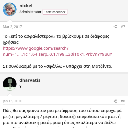
nickel
Administrator
Staff member
Mar 2, 2017
#7
Το «επί το ασφαλέστερον» το βρίσκουμε σε διάφορες
χρήσεις:
https://www.google.com/search?
num=1.....1c.1.64.serp..0.1.198...30i10k1.PrbVnYY9uuY
Σε συνδυασμό με το «σφάλλω» υπάρχει στη Ματζέντα.
dharvatis
¥
Jan 15, 2020
#8
Πώς θα σας φαινόταν μια μετάφραση του τύπου «προχωρώ
με (τη μεγαλύτερη / μέγιστη δυνατή) επιφυλακτικότητα», ή
μια πιο αναλυτική μετάφραση όπως «καλύτερα να δείξω