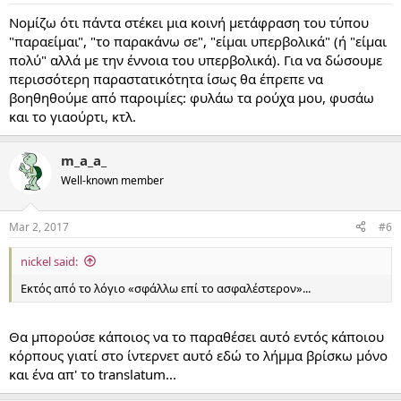
Νομίζω ότι πάντα στέκει μια κοινή μετάφραση του τύπου
"παραείμαι", "το παρακάνω σε", "είμαι υπερβολικά" (ή "είμαι
πολύ" αλλά με την έννοια του υπερβολικά). Για να δώσουμε
περισσότερη παραστατικότητα ίσως θα έπρεπε να
βοηθηθούμε από παροιμίες: φυλάω τα ρούχα μου, φυσάω
και το γιαούρτι, κτλ.
m_a_a_
Well-known member
Mar 2, 2017
#6
nickel said:
Εκτός από το λόγιο «σφάλλω επί το ασφαλέστερον»...
Θα μπορούσε κάποιος να το παραθέσει αυτό εντός κάποιου
κόρπους γιατί στο ίντερνετ αυτό εδώ το λήμμα βρίσκω μόνο
και ένα απ' το translatum...