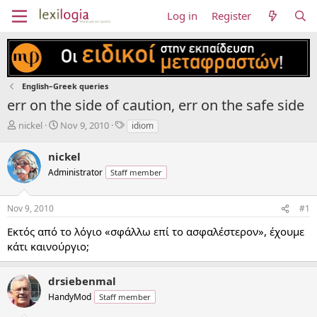
Log in
Register
English–Greek queries
err on the side of caution, err on the safe side
T
S
T
nickel
Nov 9, 2010
idiom
h
t
a
r
a
g
nickel
e
r
s
Administrator
Staff member
a
t
d
d
s
a
Nov 9, 2010
#1
t
t
a
e
Εκτός από το λόγιο «σφάλλω επί το ασφαλέστερον», έχουμε
r
κάτι καινούργιο;
t
e
r
drsiebenmal
HandyMod
Staff member