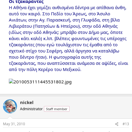
Οι τζακαράντες
Η Αθήνα έχει γεμίζει ανθισμένα δέντρα με απίθανα άνθη,
αυτό τον καιρό. Στο Πεδίο του Άρεως, στο Άσυλο
Ανιάτων, στην Αγ. Παρασκευή, στη Γλυφάδα, στη βίλα
Λιβιεράτου (Πατησίων & Ηπείρου), στην οδό Αθηνάς
(ιδίως στην οδό Αθηνάς: μπράβο στον Δήμο μας, όποτε
κάνει κάτι καλό) κ.λπ. βλέπεις φουντωμένες τις υπέροχες
τζακαράντες (που εγώ τουλάχιστον τις έμαθα από το
σχετικό στίχο του Σεφέρη, αλλά άργησα να καταλάβω
ποιο δέντρο ήταν). Η φωτογραφία αυτής της
τζακαράντας, που αναπτύσσεται ανάμεσα σε αψίδες, είναι
από την πόλη Κερέρο του Μεξικού.
nickel
Administrator
Staff member
May 31, 2010
#13