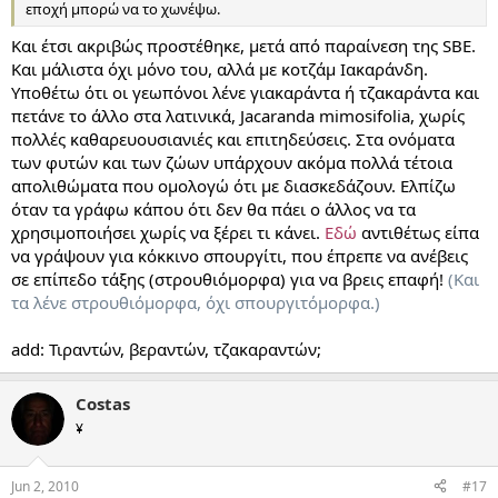
εποχή μπορώ να το χωνέψω.
Και έτσι ακριβώς προστέθηκε, μετά από παραίνεση της SBE.
Και μάλιστα όχι μόνο του, αλλά με κοτζάμ Ιακαράνδη.
Υποθέτω ότι οι γεωπόνοι λένε γιακαράντα ή τζακαράντα και
πετάνε το άλλο στα λατινικά, Jacaranda mimosifolia, χωρίς
πολλές καθαρευουσιανιές και επιτηδεύσεις. Στα ονόματα
των φυτών και των ζώων υπάρχουν ακόμα πολλά τέτοια
απολιθώματα που ομολογώ ότι με διασκεδάζουν. Ελπίζω
όταν τα γράφω κάπου ότι δεν θα πάει ο άλλος να τα
χρησιμοποιήσει χωρίς να ξέρει τι κάνει.
Εδώ
αντιθέτως είπα
να γράψουν για κόκκινο σπουργίτι, που έπρεπε να ανέβεις
σε επίπεδο τάξης (στρουθιόμορφα) για να βρεις επαφή!
(Και
τα λένε στρουθιόμορφα, όχι σπουργιτόμορφα.)
add: Τιραντών, βεραντών, τζακαραντών;
Costas
¥
Jun 2, 2010
#17