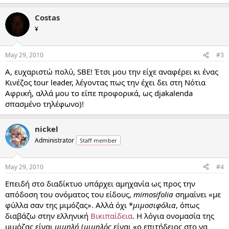
Costas
¥
May 29, 2010
#3
Α, ευχαριστώ πολύ, SBE! Έτσι μου την είχε αναφέρει κι ένας
Κινέζος tour leader, λέγοντας πως την έχει δει στη Νότια
Αφρική, αλλά μου το είπε προφορικά, ως djakalenda
σπασμένο τηλέφωνο)!
nickel
Administrator
Staff member
May 29, 2010
#4
Επειδή στο διαδίκτυο υπάρχει αμηχανία ως προς την
απόδοση του ονόματος του είδους,
mimosifolia
σημαίνει «με
φύλλα σαν της μιμόζας». Αλλά όχι *
μιμοσιφόλια
, όπως
διαβάζω στην ελληνική
Βικιπαίδεια
. Η λόγια ονομασία της
μιμόζας είναι
μιμηλή
(
μιμηλός
είναι «ο επιτήδειος στο να