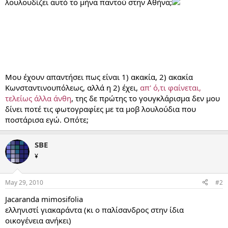
λουλουδίζει αυτό το μήνα παντού στην Αθήνα;
Μου έχουν απαντήσει πως είναι 1) ακακία, 2) ακακία
Κωνσταντινουπόλεως, αλλά η 2) έχει,
απ' ό,τι φαίνεται,
τελείως άλλα άνθη
, της δε πρώτης το γουγκλάρισμα δεν μου
δίνει ποτέ τις φωτογραφίες με τα μοβ λουλούδια που
ποστάρισα εγώ. Οπότε;
SBE
¥
May 29, 2010
#2
Jacaranda mimosifolia
ελληνιστί γιακαράντα (κι ο παλίσανδρος στην ίδια
οικογένεια ανήκει)