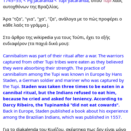
1745–55; < Pg jacarandá < Tupi yacarandá
, όπου
Tupi
λαός
αυτοχθόνων της Βραζιλίας.
Άρα "τζα", "για", "χα", "ζα", ανάλογα με το πώς προφέρει ο
κάθε λαός το γράμμα j.
Στο άρθρο της wikipedia για τους Τούπι, έχει το εξής
ενδιαφέρον (τα παχιά δικά μου):
Cannibalism was part of their ritual after a war. The warriors
captured from other Tupi tribes were eaten as they believed
they were absorbing their strength. The practice of
cannibalism among the Tupi was known in Europe by Hans
Staden, a German soldier and mariner who was captured by
the Tupi.
Staden was taken three times to be eaten in a
cannibal ritual, but the Indians refused to eat him,
because he cried and asked for leniency. According to
Darcy Ribeiro, the Tupinambá "did not eat cowards".
Back in Europe, Staden published a book about his experience
among the Brazilian Indians, which was published in 1557.
Για το djakalenda του Κινέζου, σκέφτηκα πως δεν είναι μόνο