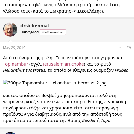
το σπασμένο τηλέφωνο, αλλά και η τροπή του r σε l στη
γλώσσα τους (κατά το Σωκράτης -> Σικουλάτης).
drsiebenmal
HandyMod
Staff member
May 29, 2010
#9
Από το όνομα της φυλής Tupi ονομάστηκε στα γερμανικά
Topinambur
(αγγλ.
Jerusalem artichoke
) και το φυτό
Helianthus tuberosus
, το οποίο οι ιθαγενείς ονόμαζαν
Hxiben
και του οποίου οι βολβοί χρησιμοποιούνται πολύ στη
γερμανική κουζίνα τον τελευταίο καιρό. Επίσης, είναι καλή
πηγή φρουκτόζης και χρησιμοποιείται στην παραγωγή
προϊόντων για διαβητικούς, ενώ από την απόσταξή τους
προκύπτει το τοπικό ποτό της Βάδης
Rossler
ή
Topi
.