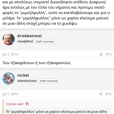
και με απολύτως ντεμοντέ δικατάληκτο επίθετο; Διαφωνώ
άρα εντελώς με τον τίτλο του νήματος και προτιμώ εκατό
φορές το "μιμοζόφυλλη", ώστε να καταλαβαίνουμε και για τι
μιλάμε. Το "μιμηλήφυλλος" μόνο ως χαρίεν κλείσιμο ματιού
σε μιαν άλλη εποχή μπορώ να το χωνέψω.
drsiebenmal
HandyMod
Staff member
Jun 1, 2010
#15
Των τζακαράντων ή των τζακαραντών;
nickel
Administrator
Staff member
Jun 1, 2010
#16
Costas said:
Το "μιμηλήφυλλος" μόνο ως χαρίεν κλείσιμο ματιού σε μιαν άλλη