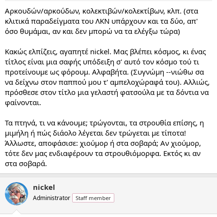
Αρκουδών/αρκούδων, κολεκτιβών/κολεκτίβων, κλπ. (στα
κλιτικά παραδείγματα του ΛΚΝ υπάρχουν και τα δύο, απ'
όσο θυμάμαι, αν και δεν μπορώ να τα ελέγξω τώρα)
Κακώς ελπίζεις, αγαπητέ nickel. Μας βλέπει κόσμος, κι ένας
τίτλος είναι μια σαφής υπόδειξη σ' αυτό τον κόσμο τού τι
προτείνουμε ως φόρουμ. Αλφαβήτα. (Συγνώμη --νιώθω σα
να δείχνω στον παππού μου τ' αμπελοχώραφά του). Αλλιώς,
πρόσθεσε στον τίτλο μια γελαστή φατσούλα με τα δόντια να
φαίνονται.
Τα πτηνά, τι να κάνουμε; τρώγονται, τα στρουθία επίσης, η
μιμήλη ή πώς διάολο λέγεται δεν τρώγεται με τίποτα!
Άλλωστε, αποφάσισε: χιούμορ ή στα σοβαρά; Αν χιούμορ,
τότε δεν μας ενδιαφέρουν τα στρουθιόμορφα. Εκτός κι αν
στα σοβαρά.
nickel
Administrator
Staff member