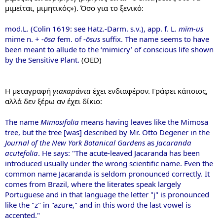
μιμείται, μιμητικός»). Όσο για το ξενικό:
mod.L. (Colin 1619: see Hatz.-Darm. s.v.), app. f. L.
mīm-us
mime n. + -
ōsa
fem. of -
ōsus
suffix. The name seems to have
been meant to allude to the ‘mimicry’ of conscious life shown
by the Sensitive Plant.
(OED)
Η μεταγραφή
γιακαράντα
έχει ενδιαφέρον. Γράφει κάποιος,
αλλά δεν ξέρω αν έχει δίκιο:
The name
Mimosifolia
means having leaves like the Mimosa
tree, but the tree [was] described by Mr. Otto Degener in the
Journal of the New York Botanical Gardens
as
Jacaranda
acutefolia
. He says: "The acute-leaved Jacaranda has been
introduced usually under the wrong scientific name. Even the
common name Jacaranda is seldom pronounced correctly. It
comes from Brazil, where the literates speak largely
Portuguese and in that language the letter "j" is pronounced
like the "z" in "azure," and in this word the last vowel is
accented."