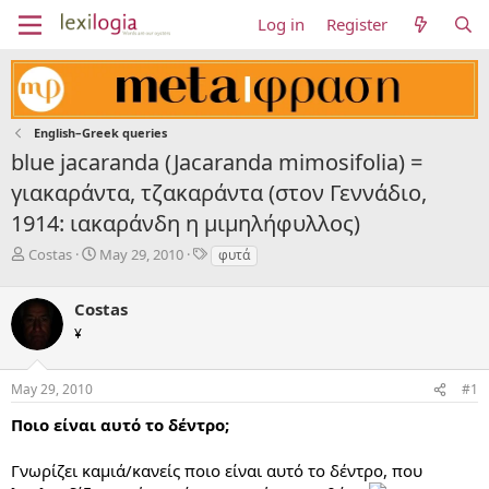
Log in
Register
English–Greek queries
blue jacaranda (Jacaranda mimosifolia) =
γιακαράντα, τζακαράντα (στον Γεννάδιο,
1914: ιακαράνδη η μιμηλήφυλλος)
T
S
T
Costas
May 29, 2010
φυτά
h
t
a
r
a
g
Costas
e
r
s
a
t
¥
d
d
s
a
May 29, 2010
#1
t
t
a
e
Ποιο είναι αυτό το δέντρο;
r
t
e
Γνωρίζει καμιά/κανείς ποιο είναι αυτό το δέντρο, που
r