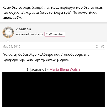
Κι αν δεν το λέμε
ζακαράντα
, είναι περίεργο που δεν το λέμε
πιο συχνά
τζακαράντα
(έτσι το έλεγα εγώ). Το λόγιο είναι
ιακαράνδη
.
daeman
not an administrator
Staff member
May 29, 2010
#5
Για να τη δούμε λίγο καλύτερα και ν' ακούσουμε την
προφορά της, από την Αργεντινή, όμως.​
El Jacarandá -
María Elena Walsh