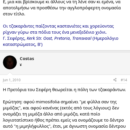
Ε, μια και βρίσκουμε κι άλλους να τη λένε σαν κι εμένα, να
αποτολμήσω να προσθέσω την αγγλοπρόφερτη ονομασία
στον τίτλο.
Οι τζακαράντες παίζοντας καστανιέτες και χορεύοντας
ρίχναν γύρω στα πόδια τους ένα μενεξεδένιο χιόνι.
Γ. Σεφέρης,
Kerk Str. Oost, Pretoria, Transvaal
(Ημερολόγιο
καταστρώματος, Β’)
Costas
¥
Jun 1, 2010
#14
Η Πρετόρια του Σεφέρη θεωρείται η πόλη των τζακαράντων.
Ερώτηση: αφού mimosifolia σημαίνει "με φύλλα σαν της
μιμόζας", και αφού κανένας (εκτός από τους λόγιους) δεν
ονομάζει τη μιμόζα άλλο από μιμόζα, κατά ποίο
λογιοτατίστικο ήθος πρέπει εμείς να ονομάζουμε το δέντρο
αυτό "η μιμηλήφυλλος", έτσι, με άγνωστη ονομασία δέντρου