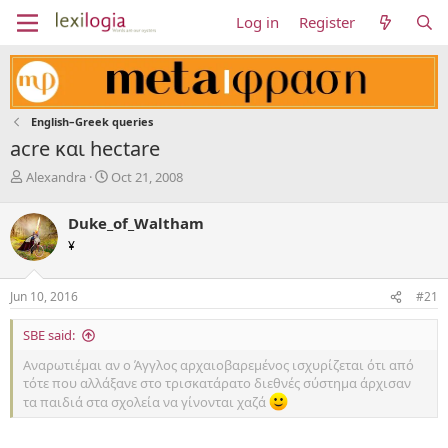
Log in
Register
English–Greek queries
acre και hectare
T
S
Alexandra
Oct 21, 2008
h
t
r
a
Duke_of_Waltham
e
r
¥
a
t
d
d
s
a
Jun 10, 2016
#21
t
t
a
e
SBE said:
r
t
Αναρωτιέμαι αν ο Άγγλος αρχαιοβαρεμένος ισχυρίζεται ότι από
e
τότε που αλλάξανε στο τρισκατάρατο διεθνές σύστημα άρχισαν
r
τα παιδιά στα σχολεία να γίνονται χαζά