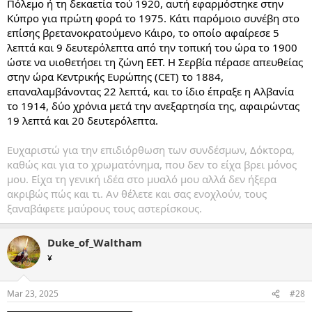
Πόλεμο ή τη δεκαετία τού 1920, αυτή εφαρμόστηκε στην
Κύπρο για πρώτη φορά το 1975. Κάτι παρόμοιο συνέβη στο
επίσης βρετανοκρατούμενο Κάιρο, το οποίο αφαίρεσε 5
λεπτά και 9 δευτερόλεπτα από την τοπική του ώρα το 1900
ώστε να υιοθετήσει τη ζώνη ΕΕΤ. Η Σερβία πέρασε απευθείας
στην ώρα Κεντρικής Ευρώπης (CET) το 1884,
επαναλαμβάνοντας 22 λεπτά, και το ίδιο έπραξε η Αλβανία
το 1914, δύο χρόνια μετά την ανεξαρτησία της, αφαιρώντας
19 λεπτά και 20 δευτερόλεπτα.
Ευχαριστώ για την επιδιόρθωση των συνδέσμων, Δόκτορα,
καθώς και για το χρωματόνημα, που δεν το είχα βρει μόνος
μου. Είχα τη γενική ιδέα στο μυαλό μου αλλά δεν ήξερα
ακριβώς πώς και τι. Αν θέλετε και σας ενοχλούν, τους
ξαναβάφετε μαύρους τους αστερίσκους.
Duke_of_Waltham
¥
Mar 23, 2025
#28