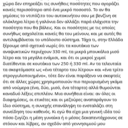
χώρα δεν επηρεάζει τις συνήθεις ποσότητες που αγοράζει
κανείς περισσότερο από ένα μικρό ποσοστό. Το αν θα
γεμίσεις το ντιπόζιτο του αυτοκινήτου σου με βενζίνη σε
ολόκληρα λίτρα ή γαλόνια δεν αλλάζει παρά ελάχιστα την
ποσότητα που θα βάλεις. Και οι ποσότητες με τις οποίες
συνήθως ασχολείται κανείς θα του μείνουν, και με αυτές θα
αντιλαμβάνεται το υπόλοιπο σύστημα. Τάχα τι, στην Ελλάδα
ξέρουμε από σχετικά νωρίς ότι τα κουτάκια των
αναψυκτικών περιέχουν 330 ml, τα μικρά μπουκάλια μισό
λίτρο και τα μεγάλα ενάμισι, και ότι οι μικροί χυμοί
διατίθενται σε κουτάκια των 250 ή 330 ml. Αν τα τελευταία
τα σκεφτόμαστε ως «ένα τέταρτο του λίτρου» και «ένα τρίτο
στρογγυλοποιημένο», τότε δεν είναι παράξενο να σκεφτείς
ότι σε άλλες χώρες χρησιμοποιούν πιο περιορισμένη γκάμα
από νούμερα (ένα, δύο, μισό, ένα τέταρτο) αλλά θυμούνται
καναδυό λέξεις επιπλέον. Μια συνήθεια είναι: αν όλες οι
διαφημίσεις, οι ετικέτες και οι μεζούρες αναπαράγουν το
ίδιο σύστημα, η συνεχής επανάληψη το ενσταλάζει στη
συνείδηση του καθενός. Κι εγώ θα είχα μια γενική ιδέα τού
πόσο ζυγίζει η μέση γυναίκα ή ο μέσος δεκαπεντάχρονος σε
στόουν και λίβρες, αν σχεδόν από γεννησιμιού μου