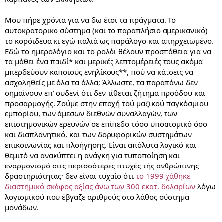
Μου πήρε χρόνια για να δω έτσι τα πράγματα. Το
αυτοκρατορικό σύστημα (και το παραπλήσιο αμερικανικό)
το κορόιδευα κι εγώ παλιά ως παράλογο και απηρχειωμένο.
Εδώ το ημερολόγιο και το ρολόι θέλουν προσπάθεια για να
τα μάθει ένα παιδί* και μερικές λεπτομέρειές τους ακόμα
μπερδεύουν κάποιους ενηλίκους**, πού να κάτσεις να
ασχοληθείς με όλα τα άλλα; Άλλωστε, τα παραπάνω δεν
σημαίνουν επ' ουδενί ότι δεν τίθεται ζήτημα προόδου και
προσαρμογής. Ζούμε στην εποχή τού μαζικού παγκόσμιου
εμπορίου, των άμεσων διεθνών συναλλαγών, των
επιστημονικών ερευνών σε επίπεδο τόσο υποατομικό όσο
και διαπλανητικό, και των δορυφορικών συστημάτων
επικοινωνίας και πλοήγησης. Είναι απόλυτα λογικό και
θεμιτό να ανακύπτει η ανάγκη για τυποποίηση και
εναρμονισμό στις περισσότερες πτυχές τής ανθρώπινης
δραστηριότητας· δεν είναι τυχαίο ότι
το 1999 χάθηκε
διαστημικό σκάφος αξίας άνω των 300 εκατ. δολαρίων
λόγω
λογισμικού που έβγαζε αριθμούς στο λάθος σύστημα
μονάδων.