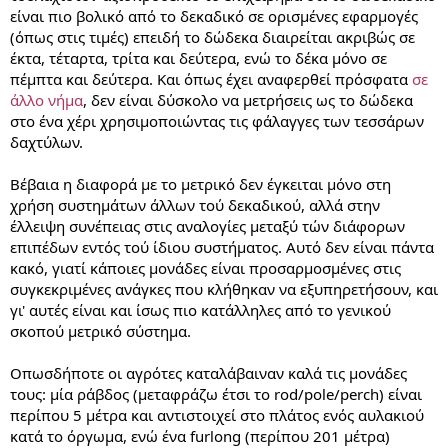
είναι πιο βολικό από το δεκαδικό σε ορισμένες εφαρμογές
(όπως στις τιμές) επειδή το δώδεκα διαιρείται ακριβώς σε
έκτα, τέταρτα, τρίτα και δεύτερα, ενώ το δέκα μόνο σε
πέμπτα και δεύτερα. Και όπως έχει αναφερθεί πρόσφατα
σε
άλλο νήμα
, δεν είναι δύσκολο να μετρήσεις ως το δώδεκα
στο ένα χέρι χρησιμοποιώντας τις φάλαγγες των τεσσάρων
δαχτύλων.
Βέβαια η διαφορά με το μετρικό δεν έγκειται μόνο στη
χρήση συστημάτων άλλων τού δεκαδικού, αλλά στην
έλλειψη συνέπειας στις αναλογίες μεταξύ τών διάφορων
επιπέδων εντός τού ίδιου συστήματος. Αυτό δεν είναι πάντα
κακό, γιατί κάποιες μονάδες είναι προσαρμοσμένες στις
συγκεκριμένες ανάγκες που κλήθηκαν να εξυπηρετήσουν, και
γι' αυτές είναι και ίσως πιο κατάλληλες από το γενικού
σκοπού μετρικό σύστημα.
Οπωσδήποτε οι αγρότες καταλάβαιναν καλά τις μονάδες
τους: μία ράβδος (μεταφράζω έτσι το rod/pole/perch) είναι
περίπου 5 μέτρα και αντιστοιχεί στο πλάτος ενός αυλακιού
κατά το όργωμα, ενώ ένα furlong (περίπου 201 μέτρα)