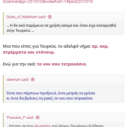
Sciences&p=251010&viewfull=1#post251010
Duke_of_Waltham said:
... Η δε οκά παρέμεινε σε χρήση ακόμα και όταν είχε καταργηθεί
στην Τουρκία. ...
Μια που είπες για Τουρκία, το αδελφό νήμα:
αρ, ακρ,
στρέμματα και ντόνουμ
.
Ενώ για την οκά:
το νου σου τετρακόσια
.
daeman said:
...
Όντε σου πέμπουν προξενιά, όντε μετράς τα γρόσα
κι όντε δα βγάνεις τη ρακή, το νου σου τετρακόσα
Thanasis_P said:
...
Επίσης σε ένα
γλωσσάρι
τού Νίκου Τσιφόρου διάβασα