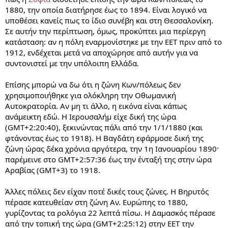
1880, την οποία διατήρησε έως το 1894. Είναι λογικό να
υποθέσει κανείς πως το ίδιο συνέβη και στη Θεσσαλονίκη.
Σε αυτήν την περίπτωση, όμως, προκύπτει μια περίεργη
κατάσταση: αν η πόλη εναρμονίστηκε με την ΕΕΤ πριν από το
1912, ενδέχεται μετά να αποχώρησε από αυτήν για να
συντονιστεί με την υπόλοιπη Ελλάδα.
Επίσης μπορώ να δω ότι η ζώνη Κων/πόλεως δεν
χρησιμοποιήθηκε για ολόκληρη την Οθωμανική
Αυτοκρατορία. Αν μη τι άλλο, η εικόνα είναι κάπως
ανάμεικτη εδώ. Η Ιερουσαλήμ είχε δική της ώρα
(GMT+2:20:40), ξεκινώντας πάλι από την 1/1/1880 (και
φτάνοντας έως το 1918). Η Βαγδάτη εφάρμοσε δική της
ζώνη ώρας δέκα χρόνια αργότερα, την 1η Ιανουαρίου 1890·
παρέμεινε στο GMT+2:57:36 έως την ένταξή της στην ώρα
Αραβίας (GMT+3) το 1918.
Άλλες πόλεις δεν είχαν ποτέ δικές τους ζώνες. H Βηρυτός
πέρασε κατευθείαν στη ζώνη Αν. Ευρώπης το 1880,
γυρίζοντας τα ρολόγια 22 λεπτά πίσω. Η Δαμασκός πέρασε
από την τοπική της ώρα (GMT+2:25:12) στην ΕΕΤ την