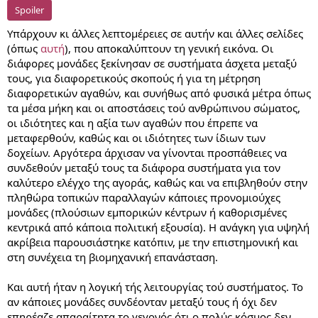
Spoiler
Υπάρχουν κι άλλες λεπτομέρειες σε αυτήν και άλλες σελίδες
(όπως
αυτή
), που αποκαλύπτουν τη γενική εικόνα. Οι
διάφορες μονάδες ξεκίνησαν σε συστήματα άσχετα μεταξύ
τους, για διαφορετικούς σκοπούς ή για τη μέτρηση
διαφορετικών αγαθών, και συνήθως από φυσικά μέτρα όπως
τα μέσα μήκη και οι αποστάσεις τού ανθρώπινου σώματος,
οι ιδιότητες και η αξία των αγαθών που έπρεπε να
μεταφερθούν, καθώς και οι ιδιότητες των ίδιων των
δοχείων. Αργότερα άρχισαν να γίνονται προσπάθειες να
συνδεθούν μεταξύ τους τα διάφορα συστήματα για τον
καλύτερο ελέγχο της αγοράς, καθώς και να επιβληθούν στην
πληθώρα τοπικών παραλλαγών κάποιες προνομιούχες
μονάδες (πλούσιων εμπορικών κέντρων ή καθορισμένες
κεντρικά από κάποια πολιτική εξουσία). Η ανάγκη για υψηλή
ακρίβεια παρουσιάστηκε κατόπιν, με την επιστημονική και
στη συνέχεια τη βιομηχανική επανάσταση.
Και αυτή ήταν η λογική τής λειτουργίας τού συστήματος. Το
αν κάποιες μονάδες συνδέονταν μεταξύ τους ή όχι δεν
επηρέαζε απαραίτητα το γεγονός ότι ο πολύς κόσμος δεν