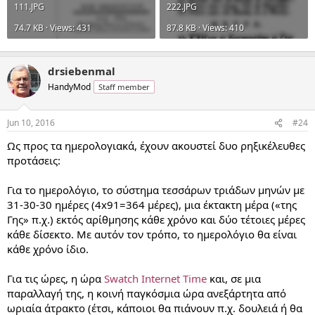
111.JPG
222.JPG
74.7 KB · Views: 431
87.8 KB · Views: 410
drsiebenmal
HandyMod
Staff member
Jun 10, 2016
#24
Ως προς τα ημερολογιακά, έχουν ακουστεί δυο ρηξικέλευθες
προτάσεις:
Για το ημερολόγιο, το σύστημα τεσσάρων τριάδων μηνών με
31-30-30 ημέρες (4x91=364 μέρες), μια έκτακτη μέρα («της
Γης» π.χ.) εκτός αρίθμησης κάθε χρόνο και δύο τέτοιες μέρες
κάθε δίσεκτο. Με αυτόν τον τρόπο, το ημερολόγιο θα είναι
κάθε χρόνο ίδιο.
Για τις ώρες, η ώρα
Swatch Internet Time
και, σε μια
παραλλαγή της, η κοινή παγκόσμια ώρα ανεξάρτητα από
ωριαία άτρακτο (έτσι, κάποιοι θα πιάνουν π.χ. δουλειά ή θα