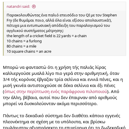
natandri said:
Παρακολουθώντας ένα παλιό επεισόδιο του QI με τον Stephen
Fry (δε θυμάμαι ποιο, αλλά όλα είναι εξίσου απολαυστικά!),
πέτυχα μια εντυπωσιακή απόδειξη του παραλογισμού του
αγγλικού συστήματος μέτρησης:
the length of a cricket field is 22 yards = a chain
10 chains = a furlong
80 chains = a mile
10 square chains = an acre
Μπορώ να φανταστώ ότι η χρήση τής παλιάς λίρας
καλλιεργούσε μυαλά λίγο πιο γερά στην αριθμητική, όταν
3/4 τής κορόνας έβγαζαν τρία σελίνια και εννιά πένες, και η
μισή γκινέα αντιστοιχούσε σε δέκα σελίνια και έξι πένες
(
όπως στην περίπτωση ενός παράφρονα πιλοποιού
). Από
την άλλη, βέβαια, αυτοί που δεν έπαιρναν από αριθμούς
μπορεί να δυσκολεύονταν ακόμα περισσότερο.
Πάντως το δεκαδικό σύστημα δεν διαθέτει κάποιο εγγενές
πλεονέκτημα σε σχέση με τα υπόλοιπα, και βρίσκω
τουλάχιστον αξιοπρόσεκτο το επιχείρημα ότι το δωδεκαδικό