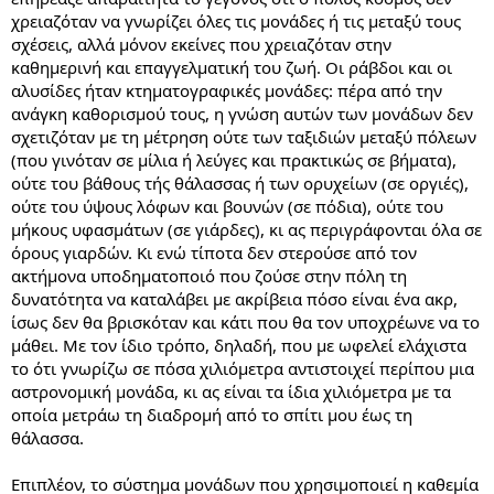
χρειαζόταν να γνωρίζει όλες τις μονάδες ή τις μεταξύ τους
σχέσεις, αλλά μόνον εκείνες που χρειαζόταν στην
καθημερινή και επαγγελματική του ζωή. Οι ράβδοι και οι
αλυσίδες ήταν κτηματογραφικές μονάδες: πέρα από την
ανάγκη καθορισμού τους, η γνώση αυτών των μονάδων δεν
σχετιζόταν με τη μέτρηση ούτε των ταξιδιών μεταξύ πόλεων
(που γινόταν σε μίλια ή λεύγες και πρακτικώς σε βήματα),
ούτε του βάθους τής θάλασσας ή των ορυχείων (σε οργιές),
ούτε του ύψους λόφων και βουνών (σε πόδια), ούτε του
μήκους υφασμάτων (σε γιάρδες), κι ας περιγράφονται όλα σε
όρους γιαρδών. Κι ενώ τίποτα δεν στερούσε από τον
ακτήμονα υποδηματοποιό που ζούσε στην πόλη τη
δυνατότητα να καταλάβει με ακρίβεια πόσο είναι ένα ακρ,
ίσως δεν θα βρισκόταν και κάτι που θα τον υποχρέωνε να το
μάθει. Με τον ίδιο τρόπο, δηλαδή, που με ωφελεί ελάχιστα
το ότι γνωρίζω σε πόσα χιλιόμετρα αντιστοιχεί περίπου μια
αστρονομική μονάδα, κι ας είναι τα ίδια χιλιόμετρα με τα
οποία μετράω τη διαδρομή από το σπίτι μου έως τη
θάλασσα.
Επιπλέον, το σύστημα μονάδων που χρησιμοποιεί η καθεμία