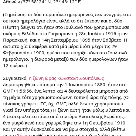
Αθηνών (37° 58′ 24″ N, 23° 43′ 12″ E).
(Σημείωση: οι δύο παραπάνω ημερομηνίες δεν αναγράφεται
σε ποιο ημερολόγιο είναι, αλλά το ότι έπεσαν και οι δύο
Πέμπτη δείχνει ότι ήταν στο Ιουλιανό που χρησιμοποιούσε
ακόμα η Ελλάδα: στο Γρηγοριανό η 28η Ιουλίου 1916 ήταν
Παρασκευή, και η 14η Σεπτεμβρίου 1895 ήταν Σάββατο. Η
αντιστοιχία διαφέρει κατά μία μέρα διότι μέχρι τις 29
Φεβρουαρίου 1900, ημέρα που υπήρξε μόνο στο Ιουλιανό
ημερολόγιο, η διαφορά μεταξύ των δύο ημερολογίων ήταν
12 ημέρες.)
Συγκριτικά,
η ζώνη ώρας Κωνσταντινουπόλεως
δημιουργήθηκε επίσημα την 1 Ιανουαρίου 1880· ήταν στο
GMT+1:56:56, ένα λεπτό και 4 δευτερόλεπτα μπροστά από
τη μέχρι τότε χρησιμοποιούμενη τοπική ώρα τής πόλης. (Ο
πίνακας γράφει UTC, όχι GMT, αλλά δεν το χρησιμοποιώ
γιατί δεν υπήρχε τότε.) Η ζώνη αυτή ήταν μόλις 3 λεπτά και
4 δευτερόλεπτα πίσω από την ώρα Ανατολικής Ευρώπης,
ένα μικρό κενό που γεφυρώθηκε την 1η Οκτωβρίου 1910.
Και γι' αυτήν δυσκολεύομαι να βρω στοιχεία, αλλά βλέπω
πως η
Σόφια
υιοθέτησε επίσης την ώρα Κων/πόλεως το