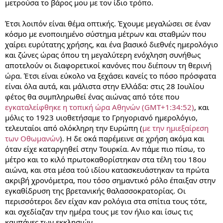
μετρούσα το βάρος μου με τον ίδιο τρόπο.
Έτσι λοιπόν είναι θέμα οπτικής. Έχουμε μεγαλώσει σε έναν
κόσμο με ενοποιημένο σύστημα μέτρων και σταθμών που
χαίρει ευρύτατης χρήσης, και ένα βασικό διεθνές ημερολόγιο
και ζώνες ώρας όπου τη μεγαλύτερη ενόχληση συνήθως
αποτελούν οι διαφορετικοί κανόνες που διέπουν τη θερινή
ώρα. Έτσι είναι εύκολο να ξεχάσει κανείς το πόσο πρόσφατα
είναι όλα αυτά, και μάλιστα στην Ελλάδα: στις 28 Ιουλίου
φέτος θα συμπληρωθεί ένας αιώνας από τότε που
εγκαταλείφθηκε η τοπική ώρα Αθηνών (GMT+1:34:52)
, και
μόλις το 1923 υιοθετήσαμε το Γρηγοριανό ημερολόγιο,
τελευταίοι από ολόκληρη την Ευρώπη (
με την ημιεξαίρεση
των Οθωμανών
). Η δε οκά παρέμεινε σε χρήση ακόμα και
όταν είχε καταργηθεί στην Τουρκία. Αν πάμε πιο πίσω, το
μέτρο και το κιλό πρωτοκαθορίστηκαν στα τέλη του 18ου
αιώνα, και στα μέσα τού ιδίου κατασκευάστηκαν τα πρώτα
ακριβή χρονόμετρα, που τόσο σημαντικό ρόλο έπαιξαν στην
εγκαθίδρυση της βρετανικής θαλασσοκρατορίας. Οι
περισσότεροι δεν είχαν καν ρολόγια στα σπίτια τους τότε,
και σχεδίαζαν την ημέρα τους με τον ήλιο και ίσως τις
καμπάνες των εκκλησιών.