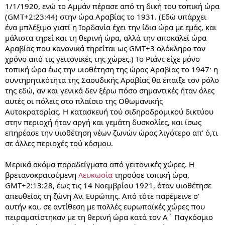
1/1/1920, ενώ το Αμμάν πέρασε από τη δική του τοπική ώρα
(GMT+2:23:44) στην ώρα Αραβίας το 1931. (Εδώ υπάρχει
ένα μπλέξιμο γιατί η Ιορδανία έχει την ίδια ώρα με εμάς, και
μάλιστα τηρεί και τη θερινή ώρα, αλλά την αποκαλεί ώρα
Αραβίας που κανονικά τηρείται ως GMT+3 ολόκληρο τον
χρόνο από τις γειτονικές της χώρες.) Το Ριάντ είχε μόνο
τοπική ώρα έως την υιοθέτηση της ώρας Αραβίας το 1947· η
συντηρητικότητα της Σαουδικής Αραβίας θα έπαιξε τον ρόλο
της εδώ, αν και γενικά δεν ξέρω πόσο σημαντικές ήταν όλες
αυτές οι πόλεις στο πλαίσιο της Οθωμανικής
Αυτοκρατορίας. Η κατασκευή τού σιδηροδρομικού δικτύου
στην περιοχή ήταν αργή και γεμάτη δυσκολίες, και ίσως
επηρέασε την υιοθέτηση νέων ζωνών ώρας λιγότερο απ' ό,τι
σε άλλες περιοχές τού κόσμου.
Μερικά ακόμα παραδείγματα από γειτονικές χώρες. Η
βρετανοκρατούμενη
Λευκωσία
τηρούσε τοπική ώρα,
GMT+2:13:28, έως τις 14 Νοεμβρίου 1921, όταν υιοθέτησε
απευθείας τη ζώνη Αν. Ευρώπης. Από τότε παρέμεινε σ'
αυτήν και, σε αντίθεση με πολλές ευρωπαϊκές χώρες που
πειραματίστηκαν με τη θερινή ώρα κατά τον Α΄ Παγκόσμιο