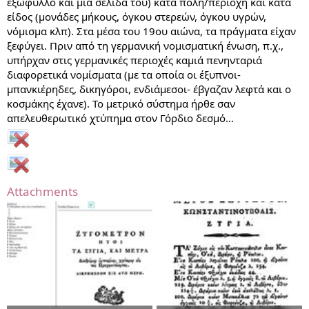
εξώφυλλο και μια σελίδα του) κατά πόλη/περιοχή και κατά
είδος (μονάδες μήκους, όγκου στερεών, όγκου υγρών,
νόμισμα κλπ). Στα μέσα του 19ου αιώνα, τα πράγματα είχαν
ξεφύγει. Πριν από τη γερμανική νομισματική ένωση, π.χ.,
υπήρχαν στις γερμανικές περιοχές καμιά πενηνταριά
διαφορετικά νομίσματα (με τα οποία οι έξυπνοι-
μπανκιέρηδες, δικηγόροι, ενδιάμεσοι- έβγαζαν λεφτά και ο
κοσμάκης έχανε). Το μετρικό σύστημα ήρθε σαν
απελευθερωτικό χτύπημα στον Γόρδιο δεσμό...
Attachments