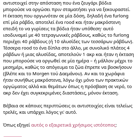
αντιστοιχεί στην απόσταση που ένα ζευγάρι βόδια
μπορούσε να οργώσει πριν σταματήσει για να ξεκουραστεί.
Η έκταση που οργωνόταν σε μία δόση, δηλαδή ένα furlong
επί μία ράβδο, αποτελεί ένα rood και ήταν μακρόστενη
επειδή το να γυρίσεις τα βόδια ήταν υπόθεση· αυτό
ισοδυναμεί με 40 τετραγωνικές ράβδους, καθώς το furlong
περιέχει 40 ράβδους (ή 10 αλυσίδες των τεσσάρων ράβδων).
Τέσσερα rood το ένα δίπλα στο άλλο, με συνολικό πλάτος 4
ράβδων ή μιας αλυσίδας, αποτελούν 1 ακρ και ήταν η έκταση
που μπορούσε να οργωθεί σε μία ημέρα – ή μάλλον μέχρι το
μεσημέρι, καθώς το απόγευμα τα ζώα έπρεπε να βοσκήσουν
(βλέπε και το Morgen τού Δαεμάνου). Αν και τα χωράφια
ήταν συνήθως μακρόστενα, λόγω όχι μόνο των πρακτικών
οργώματος αλλά και θεμάτων όπως η πρόσβαση σε νερό, το
ακρ δεν έχει συγκεκριμένες διαστάσεις, μόνον έκταση.
Βέβαια σε κάποιες περιπτώσεις οι αντιστοιχίες είναι τελείως
τρελές, και υπάρχει λόγος γι' αυτό.
Όπως εξηγεί
αυτός ο εξαιρετικά χρήσιμος ιστότοπος
: