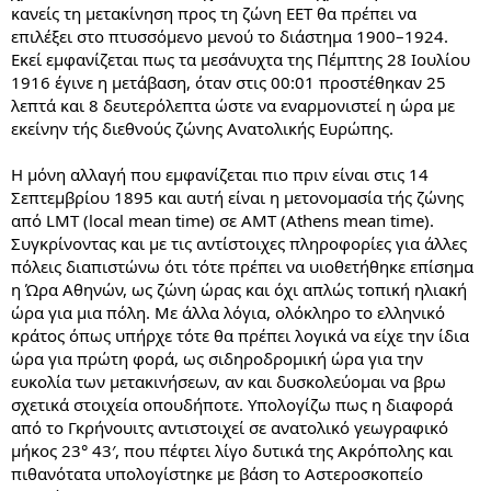
κανείς τη μετακίνηση προς τη ζώνη ΕΕΤ θα πρέπει να
επιλέξει στο πτυσσόμενο μενού το διάστημα 1900–1924.
Εκεί εμφανίζεται πως τα μεσάνυχτα της Πέμπτης 28 Ιουλίου
1916 έγινε η μετάβαση, όταν στις 00:01 προστέθηκαν 25
λεπτά και 8 δευτερόλεπτα ώστε να εναρμονιστεί η ώρα με
εκείνην τής διεθνούς ζώνης Ανατολικής Ευρώπης.
Η μόνη αλλαγή που εμφανίζεται πιο πριν είναι στις 14
Σεπτεμβρίου 1895 και αυτή είναι η μετονομασία τής ζώνης
από LMT (local mean time) σε AMT (Athens mean time).
Συγκρίνοντας και με τις αντίστοιχες πληροφορίες για άλλες
πόλεις διαπιστώνω ότι τότε πρέπει να υιοθετήθηκε επίσημα
η Ώρα Αθηνών, ως ζώνη ώρας και όχι απλώς τοπική ηλιακή
ώρα για μια πόλη. Με άλλα λόγια, ολόκληρο το ελληνικό
κράτος όπως υπήρχε τότε θα πρέπει λογικά να είχε την ίδια
ώρα για πρώτη φορά, ως σιδηροδρομική ώρα για την
ευκολία των μετακινήσεων, αν και δυσκολεύομαι να βρω
σχετικά στοιχεία οπουδήποτε. Υπολογίζω πως η διαφορά
από το Γκρήνουιτς αντιστοιχεί σε ανατολικό γεωγραφικό
μήκος 23° 43′, που πέφτει λίγο δυτικά της Ακρόπολης και
πιθανότατα υπολογίστηκε με βάση το Αστεροσκοπείο