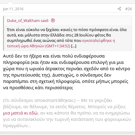
Jun 11, 2016
#26
Duke_of_Waltham said:
Έτσι είναι εύκολο να ξεχάσει κανείς το πόσο πρόσφατα είναι όλα
αυτά, και μάλιστα στην Ελλάδα: στις 28 Ιουλίου φέτος θα
συμπληρωθεί ένας αιώνας από τότε που
εγκαταλείφθηκε η
τοπική ώρα Αθηνών (GMT+1:34:52)
[...]
Αυτό δεν το ήξερα και είναι πολύ ενδιαφέρουσα
πληροφορία (και ήταν και ενδιαφέρουσα επιλογή για μια
χώρα που η ωριαία άτρακτος περνάει σχεδόν από το κέντρο
της πρωτεύουσάς της). Δυστυχώς, ο σύνδεσμος δεν
παραπέμπει στη σχετική πλροφορία, οπότε μήπως μπορείς
να προσθέσεις κάτι περισσότερο;
(Οι σύνδεσμοι αποκαταστάθηκαν.) -- Με το γκριζάκι
βάζουμε, αν θέλουμε, τα εκτός θέματος. Μπορείς να ρίξεις
μια ματιά κι εδώ
, αν και κάποτε θα πρέπει να τα ενημερώσω
για να αντανακλούν την τωρινή κατάσταση των φορουμικών
πραγμάτων...