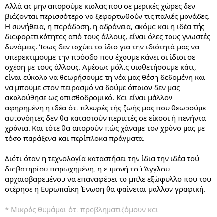
Αλλά ας μην απορούμε κιόλας που σε μερικές χώρες δεν
βιάζονται περισσότερο να ξεφορτωθούν τις παλιές μονάδες.
Η συνήθεια, η παράδοση, η αδράνεια, ακόμα και η ιδέα τής
διαφορετικότητας από τους άλλους, είναι όλες τους γνωστές
δυνάμεις. Ίσως δεν ισχύει το ίδιο για την ιδιότητά μας να
υπερεκτιμούμε την πρόοδο που έχουμε κάνει οι ίδιοι σε
σχέση με τους άλλους. Αμέσως μόλις υιοθετήσουμε κάτι,
είναι εύκολο να θεωρήσουμε τη νέα μας θέση δεδομένη και
να μπούμε στον πειρασμό να δούμε όποιον δεν μας
ακολούθησε ως οπισθοδρομικό. Και είναι μάλλον
αφηρημένη η ιδέα ότι πλευρές τής ζωής μας που θεωρούμε
αυτονόητες δεν θα καταστούν περιττές σε είκοσι ή πενήντα
χρόνια. Και τότε θα απορούν πώς χάναμε τον χρόνο μας με
τόσο παράξενα και περίπλοκα πράγματα.
Διότι όταν η τεχνολογία καταστήσει την ίδια την ιδέα τού
διαβατηρίου παρωχημένη, η εμμονή τού Άγγλου
αρχαιοβαρεμένου να επαναφέρει το μπλε εξώφυλλο που του
στέρησε η Ευρωπαϊκή Ένωση θα φαίνεται μάλλον γραφική.
* Μικρός θυμάμαι ότι προβληματιζόμουν και