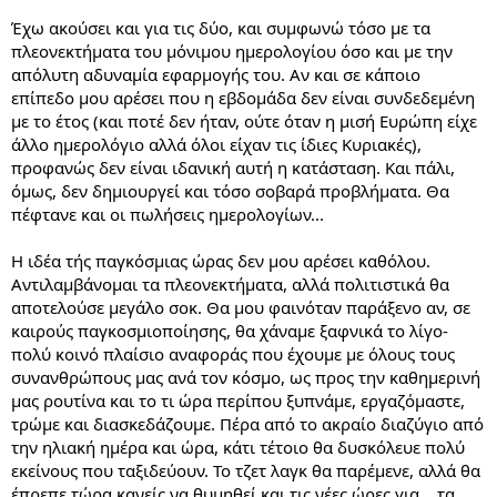
Έχω ακούσει και για τις δύο, και συμφωνώ τόσο με τα
πλεονεκτήματα του μόνιμου ημερολογίου όσο και με την
απόλυτη αδυναμία εφαρμογής του. Αν και σε κάποιο
επίπεδο μου αρέσει που η εβδομάδα δεν είναι συνδεδεμένη
με το έτος (και ποτέ δεν ήταν, ούτε όταν η μισή Ευρώπη είχε
άλλο ημερολόγιο αλλά όλοι είχαν τις ίδιες Κυριακές),
προφανώς δεν είναι ιδανική αυτή η κατάσταση. Και πάλι,
όμως, δεν δημιουργεί και τόσο σοβαρά προβλήματα. Θα
πέφτανε και οι πωλήσεις ημερολογίων...
Η ιδέα τής παγκόσμιας ώρας δεν μου αρέσει καθόλου.
Αντιλαμβάνομαι τα πλεονεκτήματα, αλλά πολιτιστικά θα
αποτελούσε μεγάλο σοκ. Θα μου φαινόταν παράξενο αν, σε
καιρούς παγκοσμιοποίησης, θα χάναμε ξαφνικά το λίγο-
πολύ κοινό πλαίσιο αναφοράς που έχουμε με όλους τους
συνανθρώπους μας ανά τον κόσμο, ως προς την καθημερινή
μας ρουτίνα και το τι ώρα περίπου ξυπνάμε, εργαζόμαστε,
τρώμε και διασκεδάζουμε. Πέρα από το ακραίο διαζύγιο από
την ηλιακή ημέρα και ώρα, κάτι τέτοιο θα δυσκόλευε πολύ
εκείνους που ταξιδεύουν. Το τζετ λαγκ θα παρέμενε, αλλά θα
έπρεπε τώρα κανείς να θυμηθεί και τις νέες ώρες για... τα