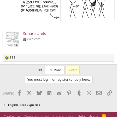
Square Units
xkcd.com
SBE
R
e
a
First
Prev
2 of 2
c
t
You must log in or register to reply here.
i
o
n
Facebook
X
Bluesky
LinkedIn
Reddit
Pinterest
Tumblr
WhatsApp
Email
Li
Share:
s
:
English–Greek queries
Contact us
Terms and rules
Privacy policy
Help
Home
R