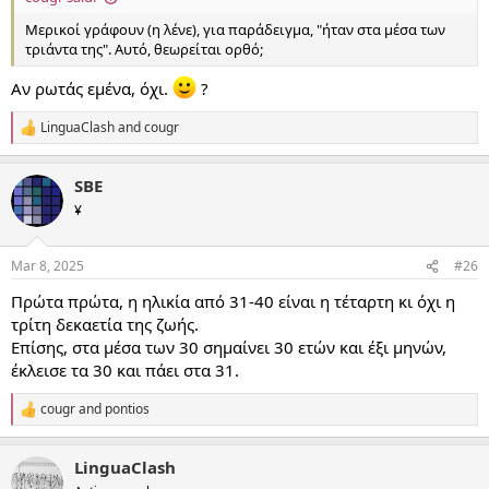
Μερικοί γράφουν (η λένε), για παράδειγμα, "ήταν στα μέσα των
τριάντα της". Αυτό, θεωρείται ορθό;
Αν ρωτάς εμένα, όχι.
?
LinguaClash
and
cougr
R
e
a
SBE
c
t
¥
i
o
n
Mar 8, 2025
#26
s
:
Πρώτα πρώτα, η ηλικία από 31-40 είναι η τέταρτη κι όχι η
τρίτη δεκαετία της ζωής.
Επίσης, στα μέσα των 30 σημαίνει 30 ετών και έξι μηνών,
έκλεισε τα 30 και πάει στα 31.
cougr
and
pontios
R
e
a
LinguaClash
c
t