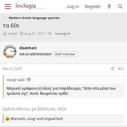
Log in
Register
Modern Greek language queries
τα 60s
T
S
T
nickel
Aug 31, 2011
neologism
h
t
a
r
a
g
daeman
e
r
s
a
t
not an administrator
Staff member
d
d
s
a
Mar 6, 2025
#21
t
t
a
e
r
cougr said:
t
Μερικοί γράφουν (η λένε), για παράδειγμα, "ήταν στα μέσα των
e
τριάντα της". Αυτό, θεωρείται ορθό;
r
Εμένα πάντως με ξάπλωσε, τέζα.
dharvatis
,
cougr
and
LinguaClash
R
e