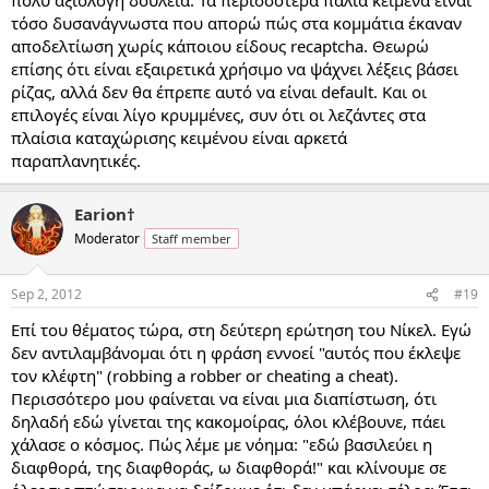
τόσο δυσανάγνωστα που απορώ πώς στα κομμάτια έκαναν
αποδελτίωση χωρίς κάποιου είδους recaptcha. Θεωρώ
επίσης ότι είναι εξαιρετικά χρήσιμο να ψάχνει λέξεις βάσει
ρίζας, αλλά δεν θα έπρεπε αυτό να είναι default. Και οι
επιλογές είναι λίγο κρυμμένες, συν ότι οι λεζάντες στα
πλαίσια καταχώρισης κειμένου είναι αρκετά
παραπλανητικές.
Earion†
Moderator
Staff member
Sep 2, 2012
#19
Επί του θέματος τώρα, στη δεύτερη ερώτηση του Νίκελ. Εγώ
δεν αντιλαμβάνομαι ότι η φράση εννοεί "αυτός που έκλεψε
τον κλέφτη" (robbing a robber or cheating a cheat).
Περισσότερο μου φαίνεται να είναι μια διαπίστωση, ότι
δηλαδή εδώ γίνεται της κακομοίρας, όλοι κλέβουνε, πάει
χάλασε ο κόσμος. Πώς λέμε με νόημα: "εδώ βασιλεύει η
διαφθορά, της διαφθοράς, ω διαφθορά!" και κλίνουμε σε