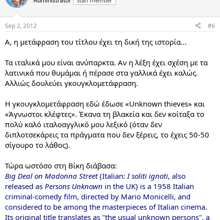
Administrator
Staff member
Sep 2, 2012
#6
Α, η μετάφραση του τίτλου έχει τη δική της ιστορία...
Τα ιταλικά μου είναι ανύπαρκτα. Αν η λέξη έχει σχέση με τα
λατινικά που θυμάμαι ή πέρασε στα γαλλικά έχει καλώς.
Αλλιώς δουλεύει γκουγκλομετάφραση.
Η γκουγκλομετάφραση εδώ έδωσε «Unknown thieves» και
«Άγνωστοι κλέφτες». Έκανα τη βλακεία και δεν κοίταξα το
πολύ καλό ιταλοαγγλικό μου λεξικό (όταν δεν
διπλοτσεκάρεις τα πράγματα που δεν ξέρεις, το έχεις 50-50
σίγουρο το λάθος).
Τώρα ωστόσο στη Βίκη διάβασα:
Big Deal on Madonna Street
(Italian:
I soliti ignoti
, also
released as
Persons Unknown
in the UK) is a 1958 Italian
criminal-comedy film, directed by Mario Monicelli, and
considered to be among the masterpieces of Italian cinema.
Its original title translates as "the usual unknown persons", a