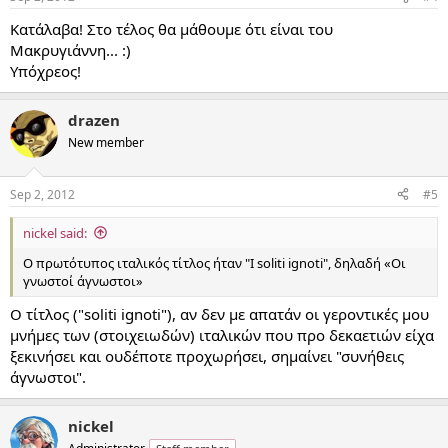
Κατάλαβα! Στο τέλος θα μάθουμε ότι είναι του
Μακρυγιάννη... :)
Υπόχρεος!
drazen
New member
Sep 2, 2012
#5
nickel said:
Ο πρωτότυπος ιταλικός τίτλος ήταν "I soliti ignoti", δηλαδή «Οι
γνωστοί άγνωστοι»
Ο τίτλος ("soliti ignoti"), αν δεν με απατάν οι γεροντικές μου
μνήμες των (στοιχειωδών) ιταλικών που προ δεκαετιών είχα
ξεκινήσει και ουδέποτε προχωρήσει, σημαίνει "συνήθεις
άγνωστοι".
nickel