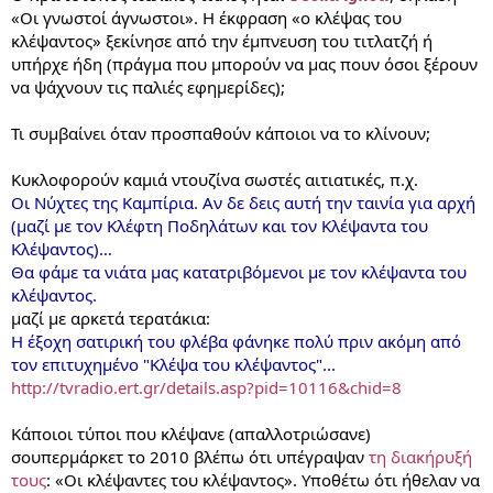
«Οι γνωστοί άγνωστοι». Η έκφραση «ο κλέψας του
κλέψαντος» ξεκίνησε από την έμπνευση του τιτλατζή ή
υπήρχε ήδη (πράγμα που μπορούν να μας πουν όσοι ξέρουν
να ψάχνουν τις παλιές εφημερίδες);
Τι συμβαίνει όταν προσπαθούν κάποιοι να το κλίνουν;
Κυκλοφορούν καμιά ντουζίνα σωστές αιτιατικές, π.χ.
Οι Νύχτες της Καμπίρια. Αν δε δεις αυτή την ταινία για αρχή
(μαζί με τον Κλέφτη Ποδηλάτων και τον Κλέψαντα του
Κλέψαντος)…
Θα φάμε τα νιάτα μας κατατριβόμενοι με τον κλέψαντα του
κλέψαντος.
μαζί με αρκετά τερατάκια:
Η έξοχη σατιρική του φλέβα φάνηκε πολύ πριν ακόμη από
τον επιτυχημένο "Κλέψα του κλέψαντος"...
http://tvradio.ert.gr/details.asp?pid=10116&chid=8
Κάποιοι τύποι που κλέψανε (απαλλοτριώσανε)
σουπερμάρκετ το 2010 βλέπω ότι υπέγραψαν
τη διακήρυξή
τους
: «Οι κλέψαντες του κλέψαντος». Υποθέτω ότι ήθελαν να