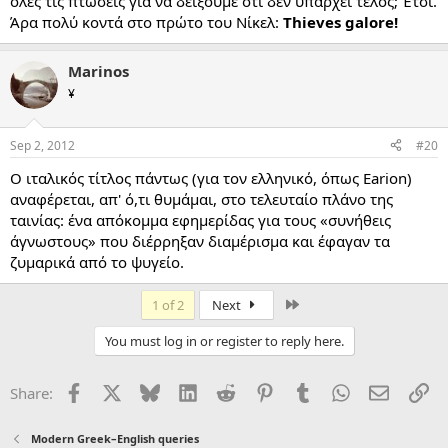
όλες τις πτώσεις για να δείξουμε ότι δεν υπάρχει τέλος; Έτσι.
Άρα πολύ κοντά στο πρώτο του Νίκελ:
Thieves galore!
Marinos
¥
Sep 2, 2012
#20
Ο ιταλικός τίτλος πάντως (για τον ελληνικό, όπως Earion)
αναφέρεται, απ' ό,τι θυμάμαι, στο τελευταίο πλάνο της
ταινίας: ένα απόκομμα εφημερίδας για τους «συνήθεις
άγνωστους» που διέρρηξαν διαμέρισμα και έφαγαν τα
ζυμαρικά από το ψυγείο.
Last
1 of 2
Next
You must log in or register to reply here.
Facebook
X
Bluesky
LinkedIn
Reddit
Pinterest
Tumblr
WhatsApp
Email
Li
Share:
Modern Greek–English queries