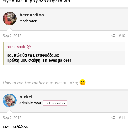
είχε όμως μικρό ρόλο στην ταινία.
bernardina
Moderator
Sep 2, 2012
#10
nickel said:
Και πώς θα τη μεταφράζαμε;
Πρώτη μου σκέψη: Thieves galore!
How to rob the robber
ακούγεται καλά;
nickel
Administrator
Staff member
Sep 2, 2012
#11
Ναι. Μάλλον: