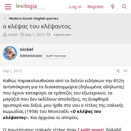
Log in
Register
Modern Greek–English queries
ο κλέψας του κλέψαντος
T
S
T
nickel
Sep 1, 2012
expression
h
t
a
r
a
g
nickel
e
r
s
a
t
Administrator
Staff member
d
d
s
a
Sep 1, 2012
#1
t
t
a
e
Καθώς παρακολουθούσα από το δελτίο ειδήσεων την 852η
r
ανταπόκριση για τα δισεκατομμύρια (δηλωμένα; αδήλωτα;)
t
e
που έχουν καταφύγει σε τράπεζες του εξωτερικού, τα
r
μαγαζιά που δεν εκδίδουν αποδείξεις, τη διαφθορά
αριστερά και δεξιά, μου ήρθε στο νου ο τίτλος της ιταλικής
κωμωδίας (1958) του Μονιτσέλι «
Ο κλέψας του
κλέψαντος
». Και άρχισαν οι απορίες.
Ο πρωτότυπος ιταλικός τίτλος ήταν
I soliti ignoti
, δηλαδή