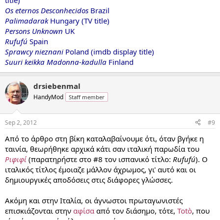
title)
Os eternos Desconhecidos
Brazil
Palimadarak
Hungary (TV title)
Persons Unknown
UK
Rufufú
Spain
Sprawcy nieznani
Poland (imdb display title)
Suuri keikka Madonna-kadulla
Finland
drsiebenmal
HandyMod
Staff member
Sep 2, 2012
#9
Από το άρθρο στη βίκη καταλαβαίνουμε ότι, όταν βγήκε η
ταινία, θεωρήθηκε αρχικά κάτι σαν ιταλική παρωδία του
Ριφιφί
(παρατηρήστε στο #8 τον ισπανικό τίτλο:
Rufufú
). Ο
ιταλικός τίτλος έμοιαζε μάλλον άχρωμος, γι' αυτό και οι
δημιουργικές αποδόσεις στις διάφορες γλώσσες.
Ακόμη και στην Ιταλία, οι άγνωστοι πρωταγωνιστές
επισκιάζονται στην
αφίσα
από τον διάσημο, τότε,
Totò
, που