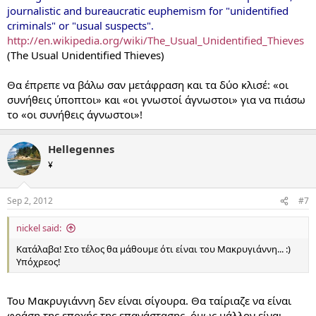
journalistic and bureaucratic euphemism for "unidentified
criminals" or "usual suspects".
http://en.wikipedia.org/wiki/The_Usual_Unidentified_Thieves
(The Usual Unidentified Thieves)
Θα έπρεπε να βάλω σαν μετάφραση και τα δύο κλισέ: «οι
συνήθεις ύποπτοι» και «οι γνωστοί άγνωστοι» για να πιάσω
το «οι συνήθεις άγνωστοι»!
Hellegennes
¥
Sep 2, 2012
#7
nickel said:
Κατάλαβα! Στο τέλος θα μάθουμε ότι είναι του Μακρυγιάννη... :)
Υπόχρεος!
Του Μακρυγιάννη δεν είναι σίγουρα. Θα ταίριαζε να είναι
φράση της εποχής της επανάστασης, όμως μάλλον είναι