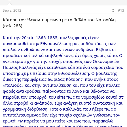
Sep 2, 2012
#13
Κόταρη τον έλεγαν, σύμφωνα με το βιβλίο του Νατσούλη
(σελ. 283):
Κατά την 20ετία 1865-1885, πολλές φορές είχαν
συγκρουσθεί στην Εθνοσυνέλευσή μας οι δύο τάσεις των
«παλιών ανθρώπων» και των «νέων ανδρών». Βέβαια, οι
προοδευτικοί τελικά επιβληθήκανε, όχι όμως χωρίς κόπο. Ο
«νεωτεριστής» για την εποχή, υπουργός των Οικονομικών
Παύλος Καλλιγάς είχε καταθέσει κάποτε ένα νομοσχέδιο που
υποστήριζε με πείσμα στην Εθνοσυνέλευση. Ο βουλευτής
όμως της περιφέρειας Δωρίδας Κόταρης, που ανήκε στους
«παλιούς» και στην αντιπολίτευση και που τον είχε πολλές
φορές αντικρούσει, παίρνοντας το λόγο και θέλοντας να
πειράξει τον υπουργό, του είπε πως το νομοσχέδιο κοντά στ’
άλλα στραβά κι ανάποδα, είχε ανάγκη κι από συντακτική και
γραμματική διόρθωση. Τότε ο Καλλιγάς, που ήξερε πως ο
αντιπολιτευόμενος δεν είχε πτυχίο σχολικών γνώσεων, τον
ερωτά: «Μπορείτε να μου πείτε και έως πού, παρακαλώ,
έχετε φτάσει στη γραμματική;» Και ο Κόταρης, μ’ έτοιμότητα,