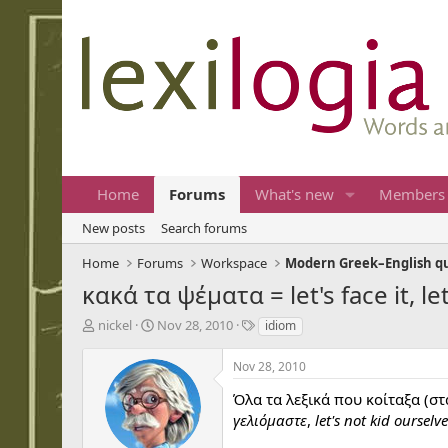
Home
Forums
What's new
Members
New posts
Search forums
Home
Forums
Workspace
Modern Greek–English q
κακά τα ψέματα = let's face it, le
T
S
T
nickel
Nov 28, 2010
idiom
h
t
a
r
a
g
Nov 28, 2010
e
r
s
a
t
Όλα τα λεξικά που κοίταξα (σ
d
d
γελιόμαστε
,
let's not kid ourselve
s
a