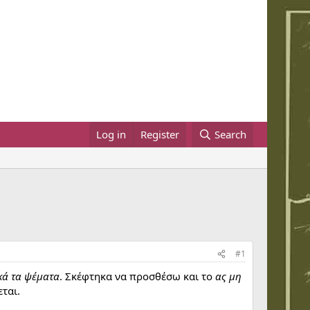
Log in
Register
Search
#1
κά τα ψέματα
. Σκέφτηκα να προσθέσω και το
ας μη
εται.