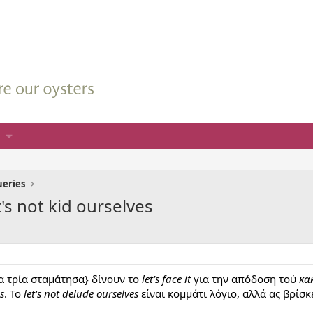
ueries
t's not kid ourselves
τα τρία σταμάτησα} δίνουν το
let's face it
για την απόδοση τού
κα
s
. Το
let's not delude ourselves
είναι κομμάτι λόγιο, αλλά ας βρίσκ