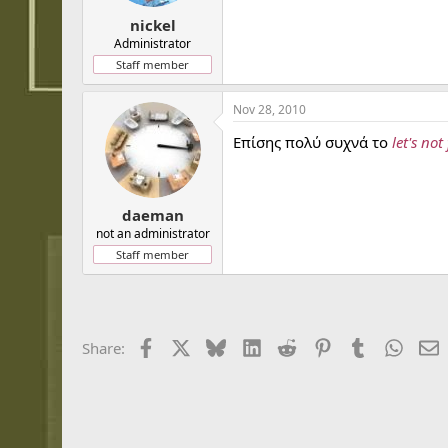
t
t
a
e
nickel
r
Administrator
t
Staff member
e
r
Nov 28, 2010
Επίσης πολύ συχνά το
let's not
daeman
not an administrator
Staff member
Facebook
X
Bluesky
LinkedIn
Reddit
Pinterest
Tumblr
Whats
E
Share: