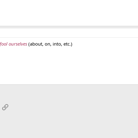
 fool ourselves
(about, on, into, etc.)
App
mail
Link