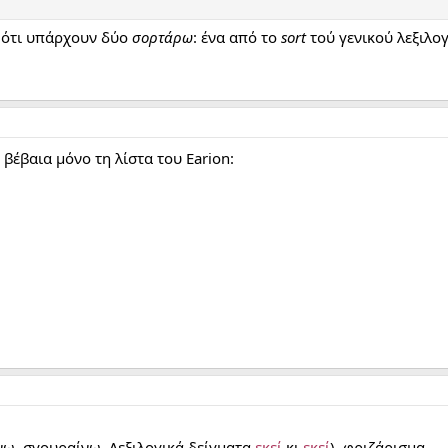
ώ ότι υπάρχουν δύο
σορτάρω
: ένα από το
sort
τού γενικού λεξιλογ
 βέβαια μόνο τη λίστα του Earion:
νω, σγουραίνω. Λεξιλογικά δείγματα
εκεί
κι
εκεί
), φριζάρισμα