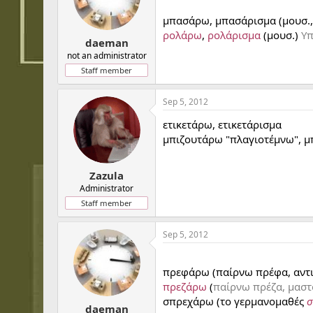
t
t
a
e
μπασάρω, μπασάρισμα (μουσ.,
r
ρολάρω
,
ρολάρισμα
(μουσ.)
Υπ
t
daeman
e
not an administrator
r
Staff member
Sep 5, 2012
ετικετάρω, ετικετάρισμα
μπιζουτάρω "πλαγιοτέμνω", μ
Zazula
Administrator
Staff member
Sep 5, 2012
...
πρεφάρω (παίρνω πρέφα, αντ
πρεζάρω
(
παίρνω πρέζα, μαστ
σπρεχάρω (το γερμανομαθές
σ
daeman