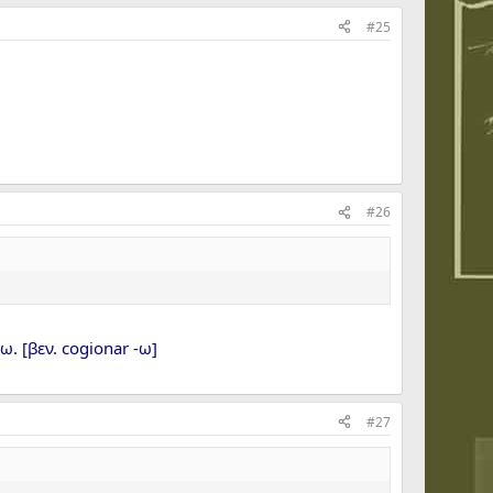
#25
#26
ω. [βεν. cogionar -ω]
#27