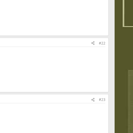
#22
#23