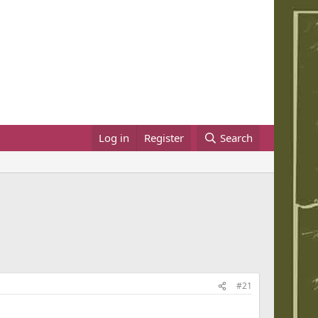
Log in
Register
Search
#21