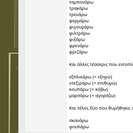
ταμπονάρω
τρακάρω
τρενάρω
φερμάρω
φιγουράρω
φιλτράρω
φιξάρω
φρενάρω
φριζάρω
Και άλλες τέσσερις που εντοπί
εξπλικάρω (= εξηγώ)
ντεζιράρω (= επιθυμώ)
κουπάρω (= κόβω)
μαρσάρω (= αγοράζω)
Και τέλος δύο που θυμήθηκα, 
σκανάρω
φουλάρω