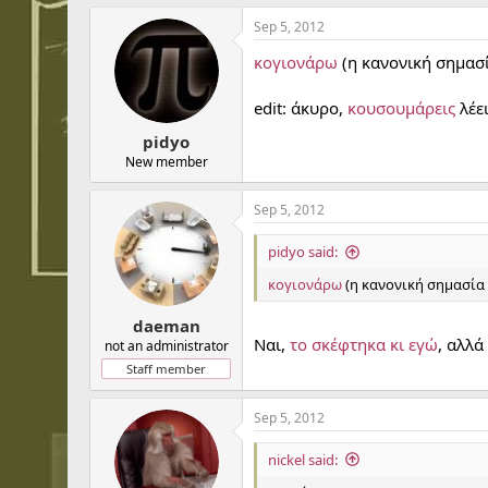
Sep 5, 2012
κογιονάρω
(η κανονική σημασί
edit: άκυρο,
κουσουμάρεις
λέε
pidyo
New member
Sep 5, 2012
pidyo said:
κογιονάρω
(η κανονική σημασία 
daeman
Ναι,
το σκέφτηκα κι εγώ
, αλλά
not an administrator
Staff member
Sep 5, 2012
nickel said: