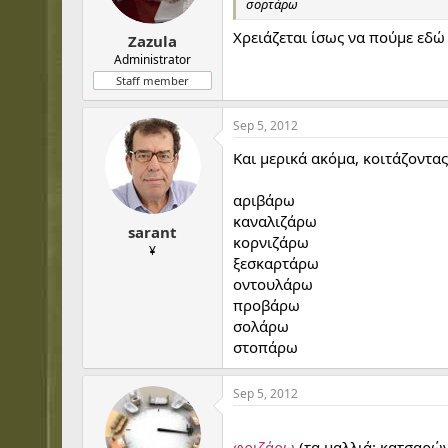
σορτάρω
Χρειάζεται ίσως να πούμε εδ
Zazula
Administrator
Staff member
Sep 5, 2012
Και μερικά ακόμα, κοιτάζοντας
αριβάρω
καναλιζάρω
sarant
κορνιζάρω
¥
ξεσκαρτάρω
οντουλάρω
προβάρω
σολάρω
στοπάρω
Sep 5, 2012
...
φριζάρω
(τα μαλλιά: κατσαρώ