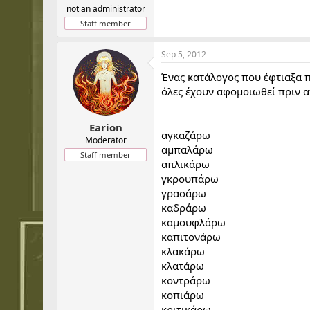
not an administrator
Staff member
Sep 5, 2012
Ένας κατάλογος που έφτιαξα π
όλες έχουν αφομοιωθεί πριν α
Earion
αγκαζάρω
Moderator
αμπαλάρω
Staff member
απλικάρω
γκρουπάρω
γρασάρω
καδράρω
καμουφλάρω
καπιτονάρω
κλακάρω
κλατάρω
κοντράρω
κοπιάρω
κριτικάρω