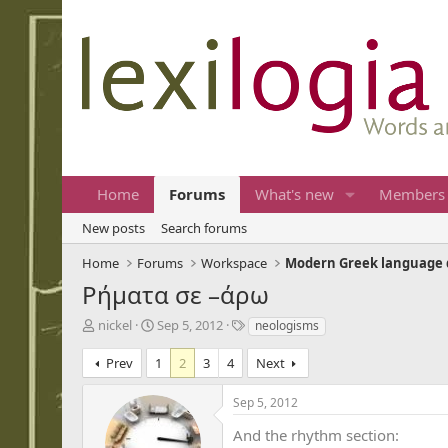
Home
Forums
What's new
Members
New posts
Search forums
Home
Forums
Workspace
Modern Greek language 
Ρήματα σε –άρω
T
S
T
nickel
Sep 5, 2012
neologisms
h
t
a
r
a
g
Prev
1
2
3
4
Next
e
r
s
a
t
Sep 5, 2012
d
d
s
a
And the rhythm section: