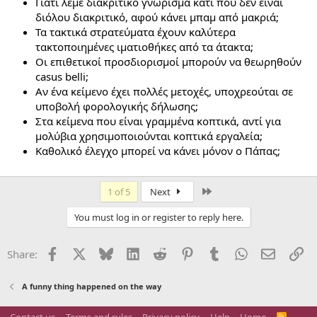
Γιατί λέμε διακριτικό γνώρισμα κάτι που δεν είναι
διόλου διακριτικό, αφού κάνει μπαμ από μακριά;
Τα τακτικά στρατεύματα έχουν καλύτερα
τακτοποιημένες ιματιοθήκες από τα άτακτα;
Οι επιθετικοί προσδιορισμοί μπορούν να θεωρηθούν
casus belli;
Αν ένα κείμενο έχει πολλές μετοχές, υποχρεούται σε
υποβολή φορολογικής δήλωσης;
Στα κείμενα που είναι γραμμένα κοπτικά, αντί για
μολύβια χρησιμοποιούνται κοπτικά εργαλεία;
Καθολικό έλεγχο μπορεί να κάνει μόνον ο Πάπας;
Last
1 of 5
Next
You must log in or register to reply here.
Facebook
X
Bluesky
LinkedIn
Reddit
Pinterest
Tumblr
WhatsApp
Email
Li
Share:
A funny thing happened on the way
R