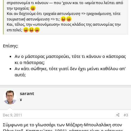
στρατονομία τι κάνουν — που 'χουν και το -
νομία
που λείπει από
την τροχαία;
Και αν δεχτούμε ότι
τροχαία αστυνόμευση => τροχονόμευση
, τότε
τουριστική αστυνόμευση =>
τι;
Και, τέλος, την «υπονόμευση» ποιος κλάδος της αστυνομίας την
επιτελεί;
Επίσης:
Αν ο μάστορας μαστορεύει, τότε τι κάνουν ο κάστορας
κι ο πάστορας;
Αν κάτι σώθηκε, τότε γιατί δεν έχει μείνει καθόλου απ'
αυτό;
sarant
¥
Dec 9, 2011
#3
Σύμφωνα με το γλωσσάρι των Μάζαρη-Μπουλαλάκη στον
Πάγο (εκδ. Καστανιώτης, 1991), κάστορας είναι ο κάτοικος