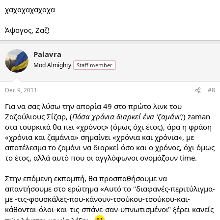
χαχαχαχαχαχα
Άψογος, Ζαζ!
Palavra
Mod Almighty
Staff member
Dec 9, 2011
#8
Για να σας λύσω την απορία 49 στο πρώτο λινκ του
Ζαζούλιους Σίζαρ, (
Πόσα χρόνια διαρκεί ένα ‘ζαμάνι’;
) zaman
στα τουρκικά θα πει «χρόνος» (όμως όχι έτος), άρα η φράση
«χρόνια και ζαμάνια» σημαίνει «χρόνια και χρόνια», με
αποτέλεσμα το ζαμάνι να διαρκεί όσο και ο χρόνος, όχι όμως
το έτος, αλλά αυτό που οι αγγλόφωνοι ονομάζουν time.
Στην επόμενη εκπομπή, θα προσπαθήσουμε να
απαντήσουμε στο ερώτημα «Αυτό το "διαφανές-περιτύλιγμα-
με -τις-φουσκάλες-που-κάνουν-τσούκου-τσούκου-και-
κάθονται-όλοι-και-τις-σπάνε-σαν-υπνωτισμένοι" ξέρει κανείς