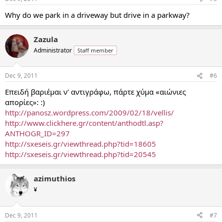
Why do we park in a driveway but drive in a parkway?
Zazula
Administrator
Staff member
Dec 9, 2011
#6
Επειδή βαριέμαι ν' αντιγράφω, πάρτε χύμα «αιώνιες
απορίες»: :)
http://panosz.wordpress.com/2009/02/18/vellis/
http://www.clickhere.gr/content/anthodtl.asp?
ANTHOGR_ID=297
http://sxeseis.gr/viewthread.php?tid=18605
http://sxeseis.gr/viewthread.php?tid=20545
azimuthios
¥
Dec 9, 2011
#7