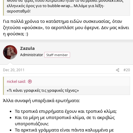
Μόνο να 'ξερες πόσο λυτρωτικό ήταν το να βρεθεί μονολεκτικός
ελληνικός όρος για το bubble-wrap... Μιλάμε για λέξη-
αεροσταθμό!
Για πολλά χρόνια το κατάστημα ειδών συσκευασίας, όταν
ζητούσα «φούσκα», το αεροπλάστ μου έφερνε. Δεν μας κάνει
η φούσκα; :)
Zazula
Administrator
Staff member
Dec 20, 2011
#20
nickel said:
«Τι κάνει γραφικές τις γραφικές τέχνες;»
Άλλα συναφή υπαρξιακά ερωτήματα:
Τα τροπικά επιρρήματα έχουν και τροπικό κλίμα;
Και τα μέρη με υποτροπικό κλίμα, σε τι ακριβώς
υποτροπιάζουν;
Τα αρκτικά γράμματα είναι πάντα καλυμμένα με