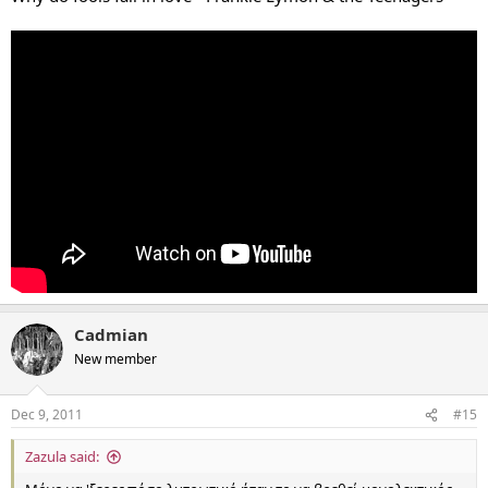
Cadmian
New member
Dec 9, 2011
#15
Zazula said: