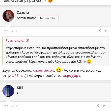
πώς λέγεται με μία λέξη;»
Zazula
Administrator
Staff member
Dec 9, 2011
#9
Palavra said:
Στην επόμενη εκπομπή, θα προσπαθήσουμε να απαντήσουμε στο
ερώτημα «Αυτό το "διαφανές-περιτύλιγμα-με -τις-φουσκάλες-που-
κάνουν-τσούκου-τσούκου-και-κάθονται-όλοι-και-τις-σπάνε-σαν-
υπνωτισμένοι" ξέρει κανείς πώς λέγεται με μία λέξη;»
Σιγά το δύσκολο:
αεροπλάστ
.
(Ας το πει κάποιος και
στην
UPS
, ε; ;)) Αδελφό προϊόν: το
αεροχάρτ
.
SBE
¥
Dec 9, 2011
#10