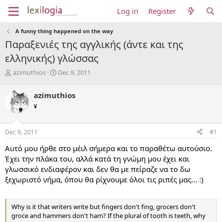
Log in
Register
A funny thing happened on the way
Παραξενιές της αγγλικής (άντε και της
ελληνικής) γλώσσας
T
S
azimuthios
Dec 9, 2011
h
t
r
a
azimuthios
e
r
¥
a
t
d
d
s
a
Dec 9, 2011
#1
t
t
a
e
Αυτό μου ήρθε στο μέιλ σήμερα και το παραθέτω αυτούσιο.
r
Έχει την πλάκα του, αλλά κατά τη γνώμη μου έχει και
t
γλωσσικό ενδιαφέρον και δεν θα με πείραζε να το δω
e
ξεχωριστό νήμα, όπου θα ρίχνουμε όλοι τις ριπές μας... :)
r
Why is it that writers write but fingers don't fing, grocers don't
groce and hammers don't ham? If the plural of tooth is teeth, why