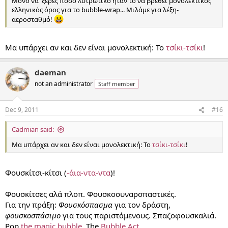
Μόνο να 'ξερες πόσο λυτρωτικό ήταν το να βρεθεί μονολεκτικός
ελληνικός όρος για το bubble-wrap... Μιλάμε για λέξη-
αεροσταθμό!
Μα υπάρχει αν και δεν είναι μονολεκτική: Το
τσίκι-τσίκι
!
daeman
not an administrator
Staff member
Dec 9, 2011
#16
Cadmian said:
Μα υπάρχει αν και δεν είναι μονολεκτική: Το
τσίκι-τσίκι
!
Φουσκίτσι-κίτσι (
-άια-ντα-ντα
)!
Φουσκίτσες αλά πλοπ. Φουσκοσυναρσπαστικές.
Για την πράξη:
Φουσκόσπασμα
για τον δράστη,
φουσκοσπάσιμο
για τους παριστάμενους. Σπαζοφουσκαλιά.
Pop
the magic bubble
. The
Bubble Act
.