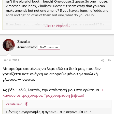
isn't the plural of booth, beeth? One goose, 2 geese. So one moose,
2 meese? One index, 2 indices? Doesn't it seem crazy that you can
make amends but not one amend? If you have a bunch of odds and
ends and get rid of all of them but one, what do you call it?
If teachers taught, why can't you say that preachers praught? If a
Click to expand...
vegetarian eats vegetables, what does a humanitarian eat? English
is really weird, I mean, in what language do people recite at a play
and play at a recital? Ship by truck and send cargo by ship? Have
Zazula
noses that run and feet that smell?
Administrator
Staff member
How can a slim chance and a fat chance be the same, while a wise
man and a wise guy are opposites? You have to marvel at the
Dec 9, 2011
#2
unique lunacy of a language in which your house can burn up as it
burns down, in which you fill in a form by filling it out and in which
Μπορούμε επομένως να λέμε εδώ τα δικά μας, που δεν
an alarm goes off by going on.
χρειάζεται κατ' ανάγκη να αφορούν μόνο την αγγλική
γλώσσα — σωστά;
Why is that when the stars are out, they are visible, but when the
lights are out, they are invisible?
Ας βάλω εδώ, λοιπόν, την απάντησή μου στο ερώτημα
Τι
κάνουν οι τροχονόμοι; Τροχονόμευση βέβαια!
Zazula said:
Πάντως η αγορανομία, η αγρονομία, η αερονομία και η