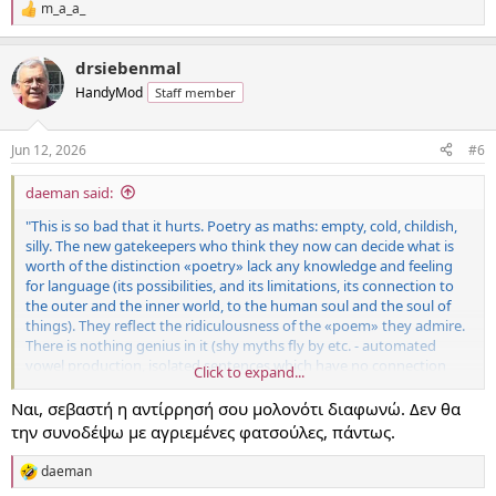
m_a_a_
R
e
a
drsiebenmal
c
t
HandyMod
Staff member
i
o
n
Jun 12, 2026
#6
s
:
daeman said:
"This is so bad that it hurts. Poetry as maths: empty, cold, childish,
silly. The new gatekeepers who think they now can decide what is
worth of the distinction «poetry» lack any knowledge and feeling
for language (its possibilities, and its limitations, its connection to
the outer and the inner world, to the human soul and the soul of
things). They reflect the ridiculousness of the «poem» they admire.
There is nothing genius in it (shy myths fly by etc. - automated
vowel production, isolated sentences which have no connection
Click to expand...
among each other and no connection at all to an inner or even
outer world). And there is nothing genius in the admirers. It‘s
Ναι, σεβαστή η αντίρρησή σου μολονότι διαφωνώ. Δεν θα
second hand poetry and second hand embarrassing."
την συνοδέψω με αγριεμένες φατσούλες, πάντως.
daeman
R