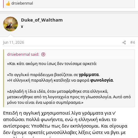
drsiebenmal
R
e
a
Duke_of_Waltham
c
t
¥
i
o
n
Jun 11, 2026
#4
s
:
drsiebenmal said:
«Και κάτι ακόμη που ίσως δεν τονίσαμε αρκετά:
»Το αγγλικό παράδειγμα βασίζεται σε
γράμματα
.
»Η ελληνική παραλλαγή κατέληξε να αφορά
φωνολογία
.
»Δηλαδή η ίδια ιδέα, όταν μεταφέρθηκε στα ελληνικά,
μετακινήθηκε από τη λογοτεχνία προς τη γλωσσολογία. Αυτό από
μόνο του είναι ένα ωραίο συμπέρασμα.»
Επειδή η αγγλική χρησιμοποιεί λίγα γράμματα για ν'
αποδώσει πολλά φωνήεντα, ενώ η ελληνική κάνει το
αντίστροφο; Υποθέτω πως δεν εκπλήσσομαι. Και σίγουρα
δεν έχουμε αρκετές μονοσύλλαβες λέξεις ώστε να βγει με