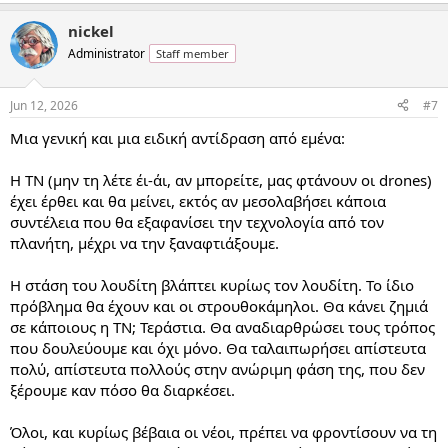
e
a
nickel
c
t
Administrator
Staff member
i
o
n
Jun 12, 2026
#7
s
:
Μια γενική και μια ειδική αντίδραση από εμένα:
Η ΤΝ (μην τη λέτε έι-άι, αν μπορείτε, μας φτάνουν οι drones)
έχει έρθει και θα μείνει, εκτός αν μεσολαβήσει κάποια
συντέλεια που θα εξαφανίσει την τεχνολογία από τον
πλανήτη, μέχρι να την ξαναφτιάξουμε.
Η στάση του λουδίτη βλάπτει κυρίως τον λουδίτη. Το ίδιο
πρόβλημα θα έχουν και οι στρουθοκάμηλοι. Θα κάνει ζημιά
σε κάποιους η ΤΝ; Τεράστια. Θα αναδιαρθρώσει τους τρόπος
που δουλεύουμε και όχι μόνο. Θα ταλαιπωρήσει απίστευτα
πολύ, απίστευτα πολλούς στην ανώριμη φάση της, που δεν
ξέρουμε καν πόσο θα διαρκέσει.
Όλοι, και κυρίως βέβαια οι νέοι, πρέπει να φροντίσουν να τη