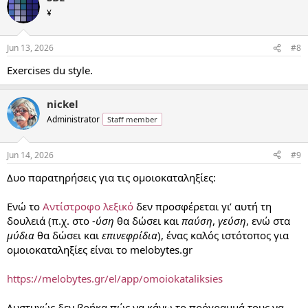
t
¥
i
o
n
Jun 13, 2026
#8
s
:
Exercises du style.
nickel
Administrator
Staff member
Jun 14, 2026
#9
Δυο παρατηρήσεις για τις ομοιοκαταληξίες:
Ενώ το
Αντίστροφο λεξικό
δεν προσφέρεται γι’ αυτή τη
δουλειά (π.χ. στο -
ύση
θα δώσει και
παύση
,
γεύση
, ενώ στα
μύδια
θα δώσει και
επινεφρίδια
), ένας καλός ιστότοπος για
ομοιοκαταληξίες είναι το melobytes.gr
https://melobytes.gr/el/app/omoiokataliksies
Δυστυχώς δεν βρήκα πώς να κάνω το πρόγραμμά τους να