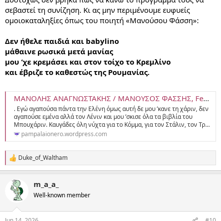
σεβαστεί τη συνίζηση. Κι ας μην περιμένουμε ευφυείς
ομοιοκαταληξίες όπως του ποιητή «Μανούσου Φάσση»:
Δεν ήθελε παιδιά και babylino
μάθαινε ρωσικά μετά μανίας
μου ’χε κρεμάσει και στον τοίχο το Κρεμλίνο
και έβριζε το καθεστώς της Ρουμανίας.
ΜΑΝΟΛΗΣ ΑΝΑΓΝΩΣΤΑΚΗΣ / ΜΑΝΟΥΣΟΣ ΦΑΣΣΗΣ, Femina aeterna
. Eγώ αγαπούσα πάντα την Ελένη όμως αυτή δε μου ’κανε τη χάριν, δεν
αγαπούσε εμένα αλλά τον Λένιν και μου ’σκισε όλα τα βιβλία του
Μπουχάριν. Καυγάδες όλη νύχτα για το Κόμμα, για τον Στάλιν, τον Τρ…
pampalaionero.wordpress.com
Duke_of_Waltham
R
e
a
m_a_a_
c
t
Well-known member
i
o
n
Jun 14, 2026
#10