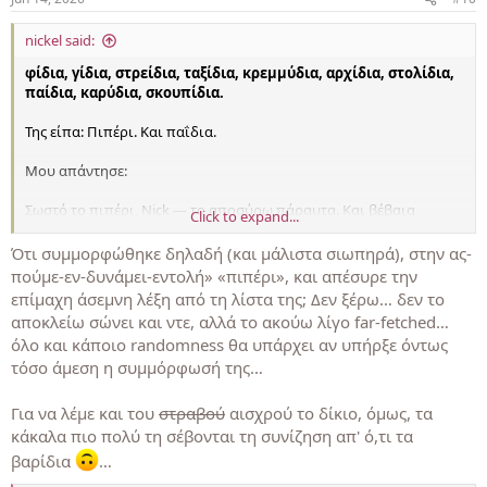
s
:
nickel said:
φίδια, γίδια, στρείδια, ταξίδια, κρεμμύδια, αρχίδια, στολίδια,
παίδια, καρύδια, σκουπίδια.
Της είπα: Πιπέρι. Και παΐδια.
Μου απάντησε:
Σωστό το πιπέρι, Nick — το αποσύρω πάραυτα. Και βέβαια
Click to expand...
παΐδια, όχι «παίδια».
Διορθωμένη δεκάδα, με συνίζηση στο -δια:
Ότι συμμορφώθηκε δηλαδή (και μάλιστα σιωπηρά), στην ας-
φίδια, γίδια, στρείδια, ταξίδια, κρεμμύδια, στολίδια, καρύδια,
πούμε-εν-δυνάμει-εντολή» «πιπέρι», και απέσυρε την
σκουπίδια, παΐδια, βαρίδια
επίμαχη άσεμνη λέξη από τη λίστα της; Δεν ξέρω… δεν το
αποκλείω σώνει και ντε, αλλά το ακούω λίγο far-fetched…
όλο και κάποιο randomness θα υπάρχει αν υπήρξε όντως
τόσο άμεση η συμμόρφωσή της…
Για να λέμε και του
στραβού
αισχρού το δίκιο, όμως, τα
κάκαλα πιο πολύ τη σέβονται τη συνίζηση απ' ό,τι τα
βαρίδια
…