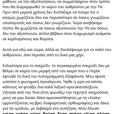
μάθουν, να την αξιοποιήσουν, να συμμετάσχουν στον τρόπο
που θα διαμορφωθεί το αύριο του ανθρώπου με την ΤΝ.
Πριν από μερικά χρόνια δεν διστάζαμε να πούμε ότι ο
κόσμος χωρίζεται όλο και περισσότερο σε όσους γνωρίζουν
υπολογιστές και όσους δεν γνωρίζουν. Τώρα ανεβήκαμε
πίστα: θα χωρίζεται σε όσους αξιοποιούν την ΤΝ και όσους
δεν την αξιοποιούν. Δίπλα βέβαια στον διαχωρισμό ανάμεσα
σε κερδισμένους και θύματα.
Αυτά για εδώ και τώρα. Αλλά ας δουλέψουμε για το καλό του
ανθρώπου, όσο περνάει από το δικό μας χέρι.
Ειδικότερα για το παιχνίδι: το συγκεκριμένο παιχνίδι δεν με
θέλγει σε καμία του μορφή από τον καιρό που ο Περέκ
έφτιαξε τη δική του λιπογράμματη
Εξαφάνιση
. Μου άρεσε
ωστόσο η φωνημική προσέγγιση. Ήρθε η ώρα να κάτσει
κάποιος να φτιάξει ένα καλό λεξικό ομοιοκαταληξιών.
Ζήτησα από την Τίνα (έτσι φωνάζω την τεχνητή νοημοσύνη
μου) να μου δώσει δέκα ομοιοκατάληκτες με τη «λύση»
(φροντίζοντας να βρει διαφορετικές ορθογραφίες) και δέκα
για τα «μύδια», με σεβασμό στη συνίζηση. Μου έδωσε:
κρίση, χρήση, φύση, βρύση, δύση, πτήση, κλίση, πλύση,