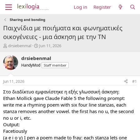
Log in
Register
Sharing and bonding
Παιχνίδια με ποιήματα και φωνηματικές
οικογένειες - μια άσκηση με την ΤΝ
T
S
drsiebenmal
Jun 11, 2026
h
t
r
a
drsiebenmal
e
r
HandyMod
Staff member
a
t
d
d
s
a
Jun 11, 2026
#1
t
t
a
e
Στο διαδίκτυο εμφανίστηκε η εξής γλωσσική άσκηση:
r
Ethan Mollick gave Claude Fable 5 the following prompt:
t
write me a rhyming poem with six four line stanzas, each
e
stanza removes another vowel. the first has no u, the second
r
no u or i, etc.
Output:
Facetiously
(a e i o y) I pen a poem made to fray: each stanza lets one