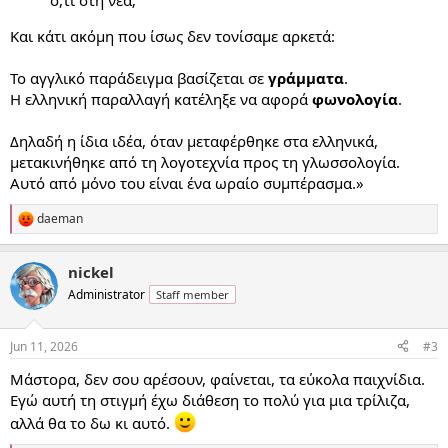
ό,τι στη νέα;
Και κάτι ακόμη που ίσως δεν τονίσαμε αρκετά:
Το αγγλικό παράδειγμα βασίζεται σε
γράμματα
.
Η ελληνική παραλλαγή κατέληξε να αφορά
φωνολογία
.
Δηλαδή η ίδια ιδέα, όταν μεταφέρθηκε στα ελληνικά,
μετακινήθηκε από τη λογοτεχνία προς τη γλωσσολογία.
Αυτό από μόνο του είναι ένα ωραίο συμπέρασμα.»
daeman
R
e
a
nickel
c
t
Administrator
Staff member
i
o
n
Jun 11, 2026
#3
s
:
Μάστορα, δεν σου αρέσουν, φαίνεται, τα εύκολα παιχνίδια.
Εγώ αυτή τη στιγμή έχω διάθεση το πολύ για μια τρίλιζα,
αλλά θα το δω κι αυτό.