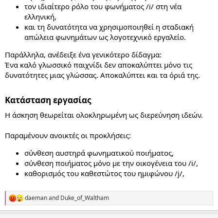
τον ιδιαίτερο ρόλο του φωνήματος /i/ στη νέα
ελληνική,
και τη δυνατότητα να χρησιμοποιηθεί η σταδιακή
απώλεια φωνημάτων ως λογοτεχνικό εργαλείο.
Παράλληλα, ανέδειξε ένα γενικότερο δίδαγμα:
Ένα καλό γλωσσικό παιχνίδι δεν αποκαλύπτει μόνο τις
δυνατότητες μιας γλώσσας. Αποκαλύπτει και τα όριά της.
Κατάσταση εργασίας​
Η άσκηση θεωρείται ολοκληρωμένη ως διερεύνηση ιδεών.
Παραμένουν ανοικτές οι προκλήσεις:
σύνθεση αυστηρά φωνηματικού ποιήματος,
σύνθεση ποιήματος μόνο με την οικογένεια του /i/,
καθορισμός του καθεστώτος του ημιφώνου /j/,
daeman
and
Duke_of_Waltham
R
e
a