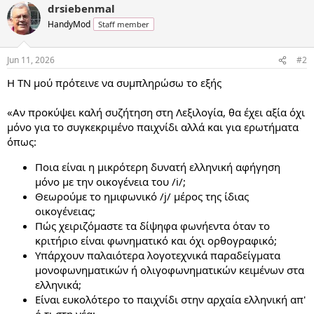
drsiebenmal
c
t
HandyMod
Staff member
i
o
n
Jun 11, 2026
#2
s
:
Η ΤΝ μού πρότεινε να συμπληρώσω το εξής
«Αν προκύψει καλή συζήτηση στη Λεξιλογία, θα έχει αξία όχι
μόνο για το συγκεκριμένο παιχνίδι αλλά και για ερωτήματα
όπως:
Ποια είναι η μικρότερη δυνατή ελληνική αφήγηση
μόνο με την οικογένεια του /i/;
Θεωρούμε το ημιφωνικό /j/ μέρος της ίδιας
οικογένειας;
Πώς χειριζόμαστε τα δίψηφα φωνήεντα όταν το
κριτήριο είναι φωνηματικό και όχι ορθογραφικό;
Υπάρχουν παλαιότερα λογοτεχνικά παραδείγματα
μονοφωνηματικών ή ολιγοφωνηματικών κειμένων στα
ελληνικά;
Είναι ευκολότερο το παιχνίδι στην αρχαία ελληνική απ'