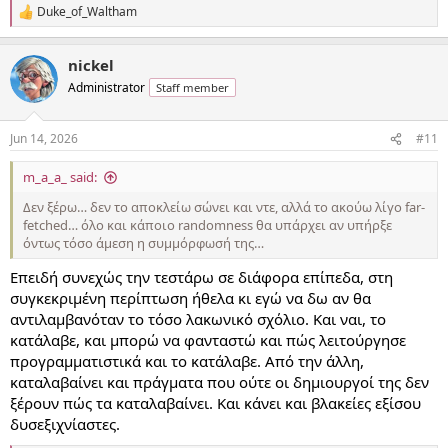
Duke_of_Waltham
R
e
a
nickel
c
t
Administrator
Staff member
i
o
n
Jun 14, 2026
#11
s
:
m_a_a_ said:
Δεν ξέρω… δεν το αποκλείω σώνει και ντε, αλλά το ακούω λίγο far-
fetched… όλο και κάποιο randomness θα υπάρχει αν υπήρξε
όντως τόσο άμεση η συμμόρφωσή της…
Επειδή συνεχώς την τεστάρω σε διάφορα επίπεδα, στη
συγκεκριμένη περίπτωση ήθελα κι εγώ να δω αν θα
αντιλαμβανόταν το τόσο λακωνικό σχόλιο. Και ναι, το
κατάλαβε, και μπορώ να φανταστώ και πώς λειτούργησε
προγραμματιστικά και το κατάλαβε. Από την άλλη,
καταλαβαίνει και πράγματα που ούτε οι δημιουργοί της δεν
ξέρουν πώς τα καταλαβαίνει. Και κάνει και βλακείες εξίσου
δυσεξιχνίαστες.