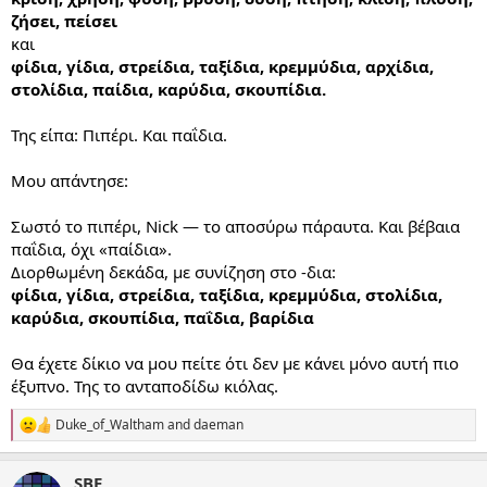
ζήσει, πείσει
και
φίδια, γίδια, στρείδια, ταξίδια, κρεμμύδια, αρχίδια,
στολίδια, παίδια, καρύδια, σκουπίδια.
Της είπα: Πιπέρι. Και παΐδια.
Μου απάντησε:
Σωστό το πιπέρι, Nick — το αποσύρω πάραυτα. Και βέβαια
παΐδια, όχι «παίδια».
Διορθωμένη δεκάδα, με συνίζηση στο -δια:
φίδια, γίδια, στρείδια, ταξίδια, κρεμμύδια, στολίδια,
καρύδια, σκουπίδια, παΐδια, βαρίδια
Θα έχετε δίκιο να μου πείτε ότι δεν με κάνει μόνο αυτή πιο
έξυπνο. Της το ανταποδίδω κιόλας.
Duke_of_Waltham
and
daeman
R
e
a
SBE
c