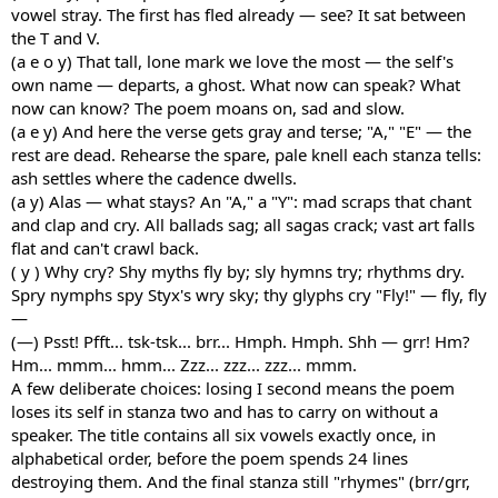
vowel stray. The first has fled already — see? It sat between
the T and V.
(a e o y) That tall, lone mark we love the most — the self's
own name — departs, a ghost. What now can speak? What
now can know? The poem moans on, sad and slow.
(a e y) And here the verse gets gray and terse; "A," "E" — the
rest are dead. Rehearse the spare, pale knell each stanza tells:
ash settles where the cadence dwells.
(a y) Alas — what stays? An "A," a "Y": mad scraps that chant
and clap and cry. All ballads sag; all sagas crack; vast art falls
flat and can't crawl back.
( y ) Why cry? Shy myths fly by; sly hymns try; rhythms dry.
Spry nymphs spy Styx's wry sky; thy glyphs cry "Fly!" — fly, fly
—
(—) Psst! Pfft... tsk-tsk... brr... Hmph. Hmph. Shh — grr! Hm?
Hm... mmm... hmm... Zzz... zzz... zzz... mmm.
A few deliberate choices: losing I second means the poem
loses its self in stanza two and has to carry on without a
speaker. The title contains all six vowels exactly once, in
alphabetical order, before the poem spends 24 lines
destroying them. And the final stanza still "rhymes" (brr/grr,