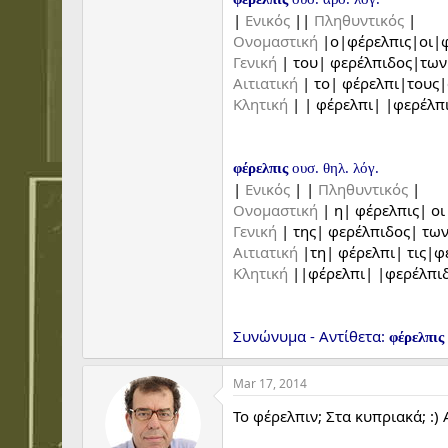
|
Ενικός
||
Πληθυντικός
|
Ονομαστική
|ο|φέρελπις|οι|φ
Γενική
| του| φερέλπιδος|τω
Αιτιατική
| το| φέρελπι|τους
Κλητική
| | φέρελπι| |φερέλπ
φέρελπις
ουσ. θηλ. λόγ.
|
Ενικός
| |
Πληθυντικός
|
Ονομαστική
| η| φέρελπις| ο
Γενική
| της| φερέλπιδος| τω
Αιτιατική
|τη| φέρελπι| τις|φ
Κλητική
||φέρελπι| |φερέλπι
Συνώνυμα - Αντίθετα:
φέρελπις
Mar 17, 2014
Το φέρελπιν; Στα κυπριακά; :) 