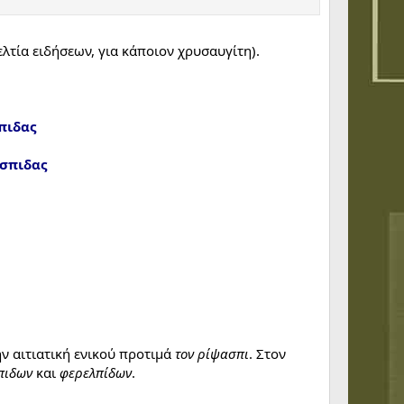
ελτία ειδήσεων, για κάποιον χρυσαυγίτη).
λπιδας
άσπιδας
ην αιτιατική ενικού προτιμά
τον ρίψασπι
. Στον
πιδων
και
φερελπίδων
.