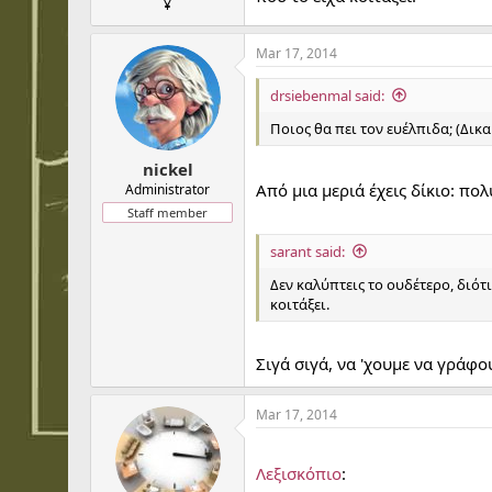
¥
Mar 17, 2014
drsiebenmal said:
Ποιος θα πει τον ευέλπιδα; (Δικ
nickel
Από μια μεριά έχεις δίκιο: πο
Administrator
Staff member
sarant said:
Δεν καλύπτεις το ουδέτερο, διότι
κοιτάξει.
Σιγά σιγά, να 'χουμε να γράφο
Mar 17, 2014
...
Λεξισκόπιο
: