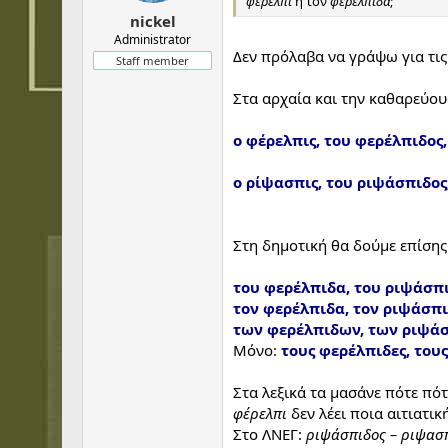
φέρελπι
ή τον
φερέλπιδα
;
t
t
nickel
a
e
r
Administrator
Δεν πρόλαβα να γράψω για τις
t
Staff member
e
r
Στα αρχαία και την καθαρεύου
ο φέρελπις, του φερέλπιδος
ο ρίψασπις, του ριψάσπιδος
Στη δημοτική θα δούμε επίσης
του φερέλπιδα, του ριψάσπ
τον φερέλπιδα, τον ριψάσπ
των φερέλπιδων, των ριψά
Μόνο:
τους φερέλπιδες, του
Στα λεξικά τα μασάνε πότε πότ
φέρελπι
δεν λέει ποια αιτιατικ
Στο ΛΝΕΓ:
ριψάσπιδος – ριψασ