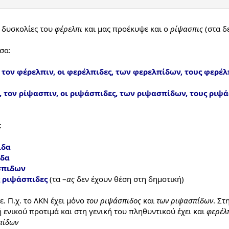
 δυσκολίες του
φέρελπι
και μας προέκυψε και ο
ρίψασπις
(στα δ
σα:
, τον φέρελπιν, οι φερέλπιδες, των φερελπίδων, τους φερέ
, τον ρίψασπιν, οι ριψάσπιδες, των ριψασπίδων, τους ριψ
:
ιδα
ιδα
σπιδων
ς ριψάσπιδες
(τα –
ας
δεν έχουν θέση στη δημοτική)
ε. Π.χ. το ΛΚΝ έχει μόνο
του ριψάσπιδος
και
των ριψασπίδων
. Στ
ή ενικού προτιμά και στη γενική του πληθυντικού έχει και
φερέλ
πίδων