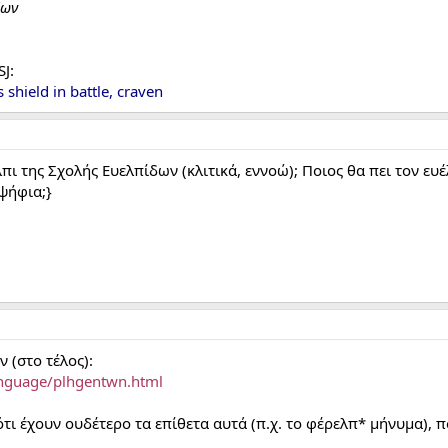
δων
J:
shield in battle, craven
ι της Σχολής Ευελπίδων (κλιτικά, εννοώ); Ποιος θα πει τον ευέ
ψήφια;}
 (στο τέλος):
anguage/plhgentwn.html
ότι έχουν ουδέτερο τα επίθετα αυτά (π.χ. το φέρελπ* μήνυμα), π