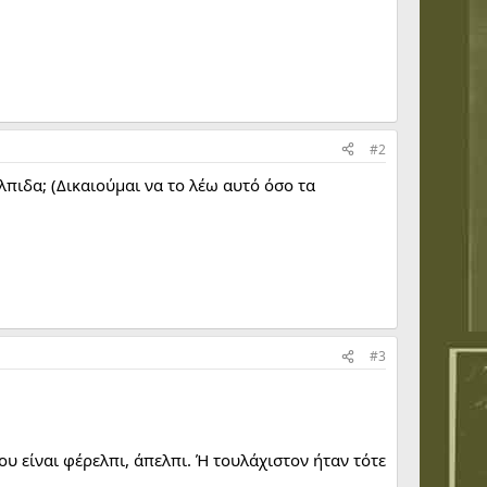
#2
λπιδα; (Δικαιούμαι να το λέω αυτό όσο τα
#3
ου είναι φέρελπι, άπελπι. Ή τουλάχιστον ήταν τότε