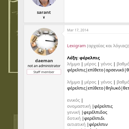
sarant
¥
Mar 17, 2014
...
Lexigram
(αρχαίας και λόγιας)
:
Λέξη: φέρελπις
daeman
λήμμα
|
μέρος
|
γένος
|
βαθμ
not an administrator
φέρελπις|επίθετο|αρσενικό|θ
Staff member
λήμμα
|
μέρος
|
γένος
|
βαθμ
φέρελπις|επίθετο|θηλυκό|θετ
ενικός
|
ονομαστική
|φέρελπις
γενική
|φερέλπιδος
δοτική
|φερέλπιδι
αιτιατική
|φέρελπιν