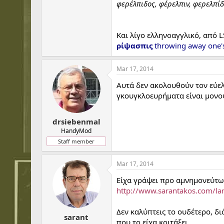
φερέλπιδος, φέρελπιν, φερελπί
Και λίγο ελληνοαγγλικό, από LS
ρίψασπις
throwing away one's 
Mar 17, 2014
Αυτά δεν ακολουθούν τον εύελπ
γκουγκλοευρήματα είναι μονο
drsiebenmal
HandyMod
Staff member
Mar 17, 2014
Είχα γράψει προ αμνημονεύτων
http://www.sarantakos.com/l
Δεν καλύπτεις το ουδέτερο, δι
sarant
που το είχα κοιτάξει.