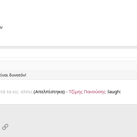
ιν
 είναι δυνατόν!
τά τα εις -ελπις
(Απελπίστηκα) -
Τζίμης Πανούσης
:laugh:
App
mail
Link