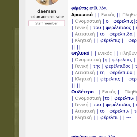
φέρελπις
επίθ. λόγ.
daeman
Αρσενικό
| |
Ενικός
||
Πληθυ
not an administrator
|
Ονομαστική
| ο | φέρελπις|
Staff member
|
Γενική
| του | φερέλπιδος |
|
Αιτιατική
| το | φερέλπιδα |
|
Κλητική
| | φέρελπις | | φε
||||
Θηλυκό
| |
Ενικός
| |
Πληθυν
|
Ονομαστική
|η | φέρελπις |
|
Γενική
| της | φερέλπιδος |
|
Αιτιατική
| τη | φερέλπιδα |
|
Κλητική
| | φέρελπις | | φε
||||
Ουδέτερο
| |
Ενικός
| |
Πληθυ
|
Ονομαστική
|το | φέρελπιν 
|
Γενική
| του | φερέλπιδος |
|
Αιτιατική
| το | φέρελπιν | 
|
Κλητική
| | φέρελπι | | ---
φέρελπις
ουσ. αρσ. λόγ.