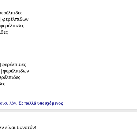
ερέλπιδες
ν|φερέλπιδων
|φερέλπιδες
ιδες
ι|φερέλπιδες
ν|φερέλπιδων
ερέλπιδες
δες
ουσ. λόγ.
Σ: πολλά υποσχόμενος
Αν είναι δυνατόν!