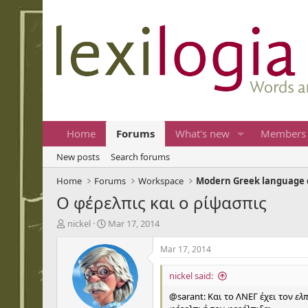
Home
Forums
What's new
Members
New posts
Search forums
Home
Forums
Workspace
Modern Greek language 
Ο φέρελπις και ο ρίψασπις
T
S
nickel
Mar 17, 2014
h
t
r
a
Mar 17, 2014
e
r
a
t
nickel said:
d
d
@sarant: Και το ΛΝΕΓ έχει τον
ελ
s
a