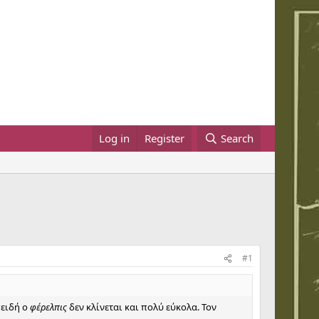
Log in
Register
Search
#1
ειδή ο
φέρελπις
δεν κλίνεται και πολύ εύκολα. Τον