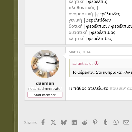
κλητική
|φέρελπις
πληθυντικός
|
ονομαστική
|φερέλπιδες
γενική
|φερελπίδων
δοτική
|φερέλπισι / φερέλπισ
αιτιατική
|φερέλπιδας
κλητική
|φερέλπιδες
Mar 17, 2014
sarant said:
Το φέρελπιν; Στα κυπριακά; :) Αν
daeman
Τι πάθος ατελείωτο
που είν' αυ
not an administrator
Staff member
Facebook
X
Bluesky
LinkedIn
Reddit
Pinterest
Tumblr
Whats
E
Share: