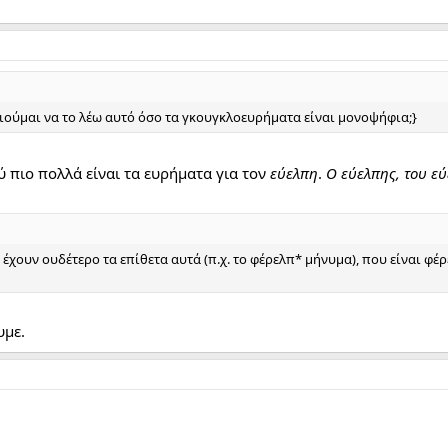
αιούμαι να το λέω αυτό όσο τα γκουγκλοευρήματα είναι μονοψήφια;}
λύ πιο πολλά είναι τα ευρήματα για τον
εύελπη
.
Ο εύελπης, του εύ
 έχουν ουδέτερο τα επίθετα αυτά (π.χ. το φέρελπ* μήνυμα), που είναι φέρ
υμε.