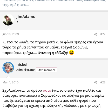
της. Αμέ η «Ε»...
JimAdams
¥
Jun 10, 2009
#22
Κι έτσι το
κορέω
το πήραν μετά κι οι φίλοι Ίβηρες και έχουν
τώρα το ρήμα
correr
που σημαίνει τρέχω! Σαρώνω,
παρασύρω, τρέχω.... Φανερή η εξέλιξη!
nickel
Administrator
Staff member
Mar 4, 2010
#23
Σχολιάζοντας το άρθρο
αυτό
(για το οποίο έχω πολλές και
διάφορες ενστάσεις) ο Σαραντάκος καταλήγει με μια απορία
που ξεπετάγεται κι εμένα από μέσα μου κάθε φορά που
διαβάζω για τη σχέση της ελληνικής γλώσσας με την ψυχή