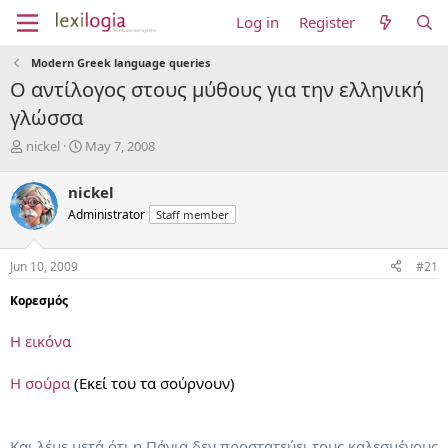
Log in
Register
Modern Greek language queries
Ο αντίλογος στους μύθους για την ελληνική
γλώσσα
T
S
nickel
May 7, 2008
h
t
r
a
nickel
e
r
Administrator
Staff member
a
t
d
d
s
a
Jun 10, 2009
#21
t
t
a
e
Κορεσμός
r
t
Η εικόνα
e
r
Η σούρα
(Εκεί του τα σούρνουν)
Και λέμε μετά ότι η Πάνια δεν προστατεύει τους καλεσμένους