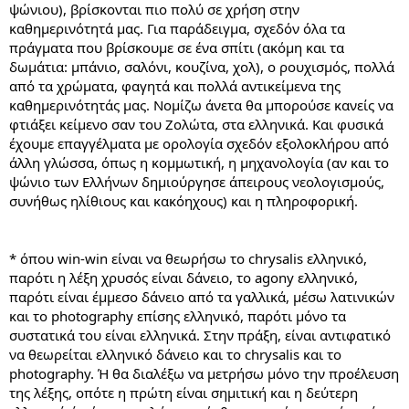
ψώνιου), βρίσκονται πιο πολύ σε χρήση στην
καθημερινότητά μας. Για παράδειγμα, σχεδόν όλα τα
πράγματα που βρίσκουμε σε ένα σπίτι (ακόμη και τα
δωμάτια: μπάνιο, σαλόνι, κουζίνα, χολ), ο ρουχισμός, πολλά
από τα χρώματα, φαγητά και πολλά αντικείμενα της
καθημερινότητάς μας. Νομίζω άνετα θα μπορούσε κανείς να
φτιάξει κείμενο σαν του Ζολώτα, στα ελληνικά. Και φυσικά
έχουμε επαγγέλματα με ορολογία σχεδόν εξολοκλήρου από
άλλη γλώσσα, όπως η κομμωτική, η μηχανολογία (αν και το
ψώνιο των Ελλήνων δημιούργησε άπειρους νεολογισμούς,
συνήθως ηλίθιους και κακόηχους) και η πληροφορική.
* όπου win-win είναι να θεωρήσω το chrysalis ελληνικό,
παρότι η λέξη χρυσός είναι δάνειο, το agony ελληνικό,
παρότι είναι έμμεσο δάνειο από τα γαλλικά, μέσω λατινικών
και το photography επίσης ελληνικό, παρότι μόνο τα
συστατικά του είναι ελληνικά. Στην πράξη, είναι αντιφατικό
να θεωρείται ελληνικό δάνειο και το chrysalis και το
photography. Ή θα διαλέξω να μετρήσω μόνο την προέλευση
της λέξης, οπότε η πρώτη είναι σημιτική και η δεύτερη