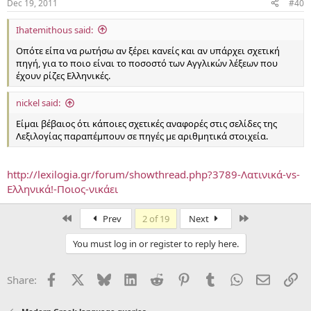
Dec 19, 2011
#40
Ihatemithous said:
Οπότε είπα να ρωτήσω αν ξέρει κανείς και αν υπάρχει σχετική
πηγή, για το ποιο είναι το ποσοστό των Αγγλικών λέξεων που
έχουν ρίζες Ελληνικές.
nickel said:
Είμαι βέβαιος ότι κάποιες σχετικές αναφορές στις σελίδες της
Λεξιλογίας παραπέμπουν σε πηγές με αριθμητικά στοιχεία.
http://lexilogia.gr/forum/showthread.php?3789-Λατινικά-vs-
Ελληνικά!-Ποιος-νικάει
First
Last
Prev
2 of 19
Next
You must log in or register to reply here.
Facebook
X
Bluesky
LinkedIn
Reddit
Pinterest
Tumblr
WhatsApp
Email
Li
Share: