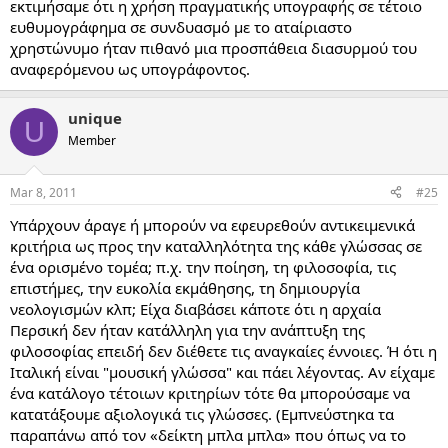
εκτιμήσαμε ότι η χρήση πραγματικής υπογραφής σε τέτοιο
ευθυμογράφημα σε συνδυασμό με το αταίριαστο
χρηστώνυμο ήταν πιθανό μια προσπάθεια διασυρμού του
αναφερόμενου ως υπογράφοντος.
unique
U
Member
Mar 8, 2011
#25
Υπάρχουν άραγε ή μπορούν να εφευρεθούν αντικειμενικά
κριτήρια ως προς την καταλληλότητα της κάθε γλώσσας σε
ένα ορισμένο τομέα; π.χ. την ποίηση, τη φιλοσοφία, τις
επιστήμες, την ευκολία εκμάθησης, τη δημιουργία
νεολογισμών κλπ; Είχα διαβάσει κάποτε ότι η αρχαία
Περσική δεν ήταν κατάλληλη για την ανάπτυξη της
φιλοσοφίας επειδή δεν διέθετε τις αναγκαίες έννοιες. Ή ότι η
Ιταλική είναι "μουσική γλώσσα" και πάει λέγοντας. Αν είχαμε
ένα κατάλογο τέτοιων κριτηρίων τότε θα μπορούσαμε να
κατατάξουμε αξιολογικά τις γλώσσες. (Εμπνεύστηκα τα
παραπάνω από τον «δείκτη μπλα μπλα» που όπως να το