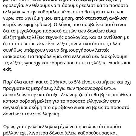
ορολογία. Αν θέλουμε να πιάσουμε ρεαλιστικά το ποσοστό
ελληνικών στην καθομιλουμένη, αυτό θα πρέπει να είναι
γύρω στο 5% (δική μου εκτίμηση, από στατιστική ανάλυση
κειμένων εφημερίδων). Ο λόγος που συμβαίνει αυτό είναι
ότι το μεγαλύτερο ποσοστό αυτών των δανείων είναι
εξεζητημένες λέξεις τεχνικής ορολογίας. Και σε αντίθεση με
ό,τι πιστεύεται, δεν είναι λέξεις αναντικατάστατες αλλά
συνήθως υπάρχουν για να δημιουργήσουν λεπτές
διακρίσεις. Για παράδειγμα, στα ελληνικά δεν διακρίνουμε
τις λέξεις synergy και cooperation ούτε τις λέξεις exodus και
exit.
Παρ' όλα αυτά, και το 20% και το 5% είναι εκτιμήσεις και όχι
πραγματικές μετρήσεις, λόγω των προαναφερθέντων
δυσκολιών στην κατάταξη. Δεν νομίζω ότι θα βρεις πουθενά
κάποια σοβαρή μελέτη για το ποσοστό ελληνικών στην
αγγλική και ακόμη πιο αμφίβολο είναι να βρεις το ποσοστό
δανείων στην νεοελληνική.
Όμως για την νεοελληνική έχω να σημειώσω ότι παρότι
μάλλον έχει λιγότερα δάνεια (ελέω καθαρεύουσας και