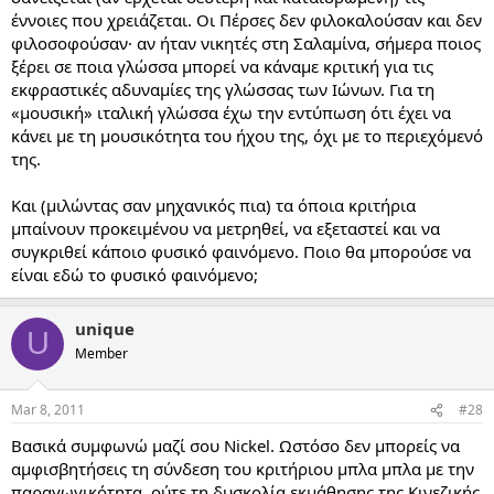
έννοιες που χρειάζεται. Οι Πέρσες δεν φιλοκαλούσαν και δεν
φιλοσοφούσαν· αν ήταν νικητές στη Σαλαμίνα, σήμερα ποιος
ξέρει σε ποια γλώσσα μπορεί να κάναμε κριτική για τις
εκφραστικές αδυναμίες της γλώσσας των Ιώνων. Για τη
«μουσική» ιταλική γλώσσα έχω την εντύπωση ότι έχει να
κάνει με τη μουσικότητα του ήχου της, όχι με το περιεχόμενό
της.
Και (μιλώντας σαν μηχανικός πια) τα όποια κριτήρια
μπαίνουν προκειμένου να μετρηθεί, να εξεταστεί και να
συγκριθεί κάποιο φυσικό φαινόμενο. Ποιο θα μπορούσε να
είναι εδώ το φυσικό φαινόμενο;
unique
U
Member
Mar 8, 2011
#28
Βασικά συμφωνώ μαζί σου Nickel. Ωστόσο δεν μπορείς να
αμφισβητήσεις τη σύνδεση του κριτήριου μπλα μπλα με την
παραγωγικότητα, ούτε τη δυσκολία εκμάθησης της Κινεζικής