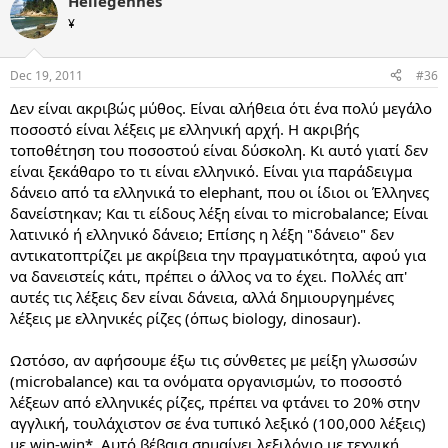
Hellegennes
¥
Dec 19, 2011
#36
Δεν είναι ακριβώς μύθος. Είναι αλήθεια ότι ένα πολύ μεγάλο
ποσοστό είναι λέξεις με ελληνική αρχή. Η ακριβής
τοποθέτηση του ποσοστού είναι δύσκολη. Κι αυτό γιατί δεν
είναι ξεκάθαρο το τι είναι ελληνικό. Είναι για παράδειγμα
δάνειο από τα ελληνικά το elephant, που οι ίδιοι οι Έλληνες
δανείστηκαν; Και τι είδους λέξη είναι το microbalance; Είναι
λατινικό ή ελληνικό δάνειο; Επίσης η λέξη "δάνειο" δεν
αντικατοπτρίζει με ακρίβεια την πραγματικότητα, αφού για
να δανειστείς κάτι, πρέπει ο άλλος να το έχει. Πολλές απ'
αυτές τις λέξεις δεν είναι δάνεια, αλλά δημιουργημένες
λέξεις με ελληνικές ρίζες (όπως biology, dinosaur).
Ωστόσο, αν αφήσουμε έξω τις σύνθετες με μείξη γλωσσών
(microbalance) και τα ονόματα οργανισμών, το ποσοστό
λέξεων από ελληνικές ρίζες, πρέπει να φτάνει το 20% στην
αγγλική, τουλάχιστον σε ένα τυπικό λεξικό (100,000 λέξεις)
με win-win*. Αυτό βέβαια σημαίνει λεξιλόγιο με τεχνική