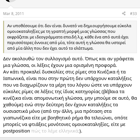
Mar 8, 2011
#33
Αν υποθέσουμε ότι δεν είναι δυνατό να δημιουργήσουμε εύκολα
ομοιοκαταληξίες με τη γραπτή μορφή μιας γλώσσας που
εκφράζεται με ιδεογράμματα επειδή λ.χ. κάθε ένα από αυτά έχει
περισσότερες έννοιες από μία, τότε αυτή η γλώσσα θα υστερεί
από μία άλλη που δεν έχει αυτό το ελάττωμα.
Δεν ακολουθώ τον συλλογισμό αυτό. Όπως και αν γράφεται
μια γλώσσα, οι λέξεις έχουν μια ορισμένη προφορά.
Αν κάτι προκαλεί δυσκολίες στις ρίμες στα Κινέζικα ή τα
Ιαπωνικά, είναι που στην πρώτη δεν υπάρχουν καταλήξεις
που να διαχωρίζουν τα μέρη του λόγου ώστε να υπάρχουν
εύκολες ρίμες σε λέξεις της ίδιας κατηγορίας (βέβαια τα
κινέζικα είναι απομονωτική γλώσσα, μην μπούμε σε αυτό, θα
χαθούμε) ενώ στην δεύτερη δεν έχουν καταλήξεις τα
ουσιαστικά μόνο (από την άλλη, μια πρόταση στα
γιαπωνέζικα είτε με βοηθητικό ρήμα θα τελειώνει, οπότε
μπορείς να φτιάξεις μονότονες ομοιοκαταληξίες, είτε με
postposition
πώς το λέμε ελληνικά;
).