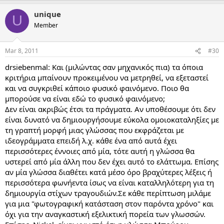
unique
U
Member
Mar 8, 2011
#30
drsiebenmal: Και (μιλώντας σαν μηχανικός πια) τα όποια
κριτήρια μπαίνουν προκειμένου να μετρηθεί, να εξεταστεί
και να συγκριθεί κάποιο φυσικό φαινόμενο. Ποιο θα
μπορούσε να είναι εδώ το φυσικό φαινόμενο;
Δεν είναι ακριβώς έτσι τα πράγματα. Αν υποθέσουμε ότι δεν
είναι δυνατό να δημιουργήσουμε εύκολα ομοιοκαταληξίες με
τη γραπτή μορφή μιας γλώσσας που εκφράζεται με
ιδεογράμματα επειδή λ.χ. κάθε ένα από αυτά έχει
περισσότερες έννοιες από μία, τότε αυτή η γλώσσα θα
υστερεί από μία άλλη που δεν έχει αυτό το ελάττωμα. Επίσης
αν μία γλώσσα διαθέτει κατά μέσο όρο βραχύτερες λέξεις ή
περισσότερα φωνήεντα ίσως να είναι καταλληλότερη για τη
δημιουργία στίχων τραγουδιών.Σε κάθε περίπτωση μιλάμε
για μια "φωτογραφική κατάσταση στον παρόντα χρόνο" και
όχι για την αναγκαστική εξελικτική πορεία των γλωσσών.