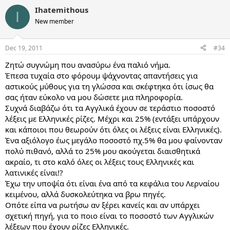
Ihatemithous
I
New member
Dec 19, 2011
#34
Ζητώ συγνώμη που ανασύρω ένα παλιό νήμα.
Έπεσα τυχαία στο φόρουμ ψάχνοντας απαντήσεις για
αστικούς μύθους για τη γλώσσα και σκέφτηκα ότι ίσως θα
σας ήταν εύκολο να μου δώσετε μια πληροφορία.
Συχνά διαβάζω ότι τα Αγγλικά έχουν σε τεράστιο ποσοστό
λέξεις με Ελληνικές ρίζες. Μέχρι και 25% (εντάξει υπάρχουν
και κάποιοι που θεωρούν ότι όλες οι λέξεις είναι Ελληνικές).
Ένα αξιόλογο έως μεγάλο ποσοστό πχ.5% θα μου φαίνονταν
πολύ πιθανό, αλλά το 25% μου ακούγεται διαισθητικά
ακραίο, τι στο καλό όλες οι λέξεις τους Ελληνικές και
λατινικές είναι!?
Έχω την υποψία ότι είναι ένα από τα κεφάλια του Λερναίου
κειμένου, αλλά δυσκολεύτηκα να βρω πηγές.
Οπότε είπα να ρωτήσω αν ξέρει κανείς και αν υπάρχει
σχετική πηγή, για το ποιο είναι το ποσοστό των Αγγλικών
λέξεων που έχουν ρίζες Ελληνικές.