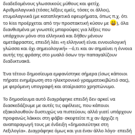
διαδεδομένους γλωσσικούς μύθους και φετίχ.
Αριθμολαγνικά (τόσες λέξεις εμείς, τόσες οι άλλοι),
ετυμολαγνικά (με καταπληκτικά εφευρήματα, όπως π.χ. ότι
το kiss προέρχεται από την προστακτική κύσον με
), όλα
διανθισμένα με γνωστές μπαρούφες για λέξεις που
υπάρχουν μόνο στα ελληνικά και δήθεν μένουν
αμετάφραστες, επειδή λέει «η ελληνική είναι εννοιολογική
γλώσσα και όχι σημειολογική» --ό,τι και αν σημαίνει η έννοια
αυτής της φράσης στο μυαλό όσων την παπαγαλίζουν
διαδικτυακά.
Ένα τέτοιο δημοσίευμα εμφανίστηκε σήμερα (ίσως κάποιοι
πήρατε ενημέρωση στο ηλεκτρονικό γραμματοκιβώτιό σας),
με φερόμενη υπογραφή και αταίριαστο χρηστώνυμο.
Το δημοσίευμα αυτό διαγράφηκε επειδή δεν αρκεί να
διασκεδάζουμε με αυτές τις αφέλειες, που κάποιοι
εξακολουθούν δυστυχώς να πιστεύουν, αλλά γιατί υπάρχουν
προφανώς λάκκοι στη φάβα· σκεφτείτε π.χ αν άρχιζε η
αναπαραγωγή τους με ένδειξη «δημοσιεύτηκε στη
Λεξιλογία». Διαγράφηκε όμως και για έναν άλλο λόγο· επειδή