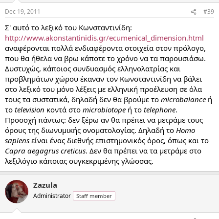
Dec 19, 2011
#39
Σ' αυτό το λεξικό του Κωνσταντινίδη:
http://www.akonstantinidis.gr/ecumenical_dimension.html
αναφέρονται πολλά ενδιαφέροντα στοιχεία στον πρόλογο,
που θα ήθελα να βρω κάποτε το χρόνο να τα παρουσιάσω.
Δυστυχώς, κάποιος συνδυασμός ελληνολατρίας και
προβλημάτων χώρου έκαναν τον Κωνσταντινίδη να βάλει
στο λεξικό του μόνο λέξεις με ελληνική προέλευση σε όλα
τους τα συστατικά, δηλαδή δεν θα βρούμε το
microbalance
ή
το
television
κοντά στο
microbiotope
ή το
telephone
.
Προσοχή πάντως: δεν ξέρω αν θα πρέπει να μετράμε τους
όρους της διωνυμικής ονοματολογίας. Δηλαδή το
Homo
sapiens
είναι ένας διεθνής επιστημονικός όρος, όπως και το
Capra aegagrus creticus
. Δεν θα πρέπει να τα μετράμε στο
λεξιλόγιο κάποιας συγκεκριμένης γλώσσας.
Zazula
Administrator
Staff member