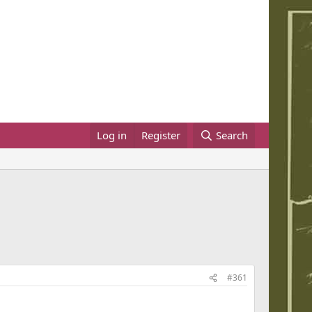
Log in
Register
Search
#361