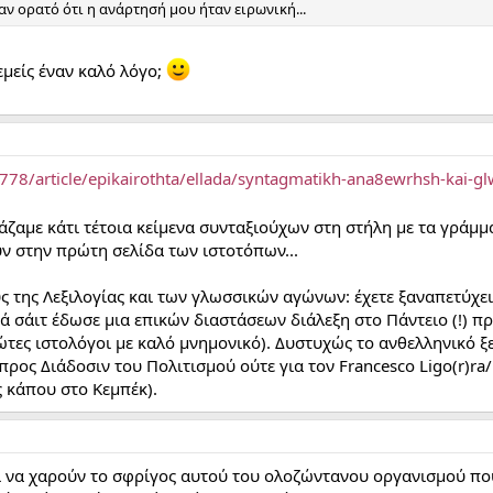
αν ορατό ότι η ανάρτησή μου ήταν ειρωνική...
εμείς έναν καλό λόγο;
778/article/epikairothta/ellada/syntagmatikh-ana8ewrhsh-kai-gl
άζαμε κάτι τέτοια κείμενα συνταξιούχων στη στήλη με τα γράμ
ν στην πρώτη σελίδα των ιστοτόπων...
 της Λεξιλογίας και των γλωσσικών αγώνων: έχετε ξαναπετύχει
ά σάιτ έδωσε μια επικών διαστάσεων διάλεξη στο Πάντειο (!) πρ
τες ιστολόγοι με καλό μνημονικό). Δυστυχώς το ανθελληνικό ξε
ρος Διάδοσιν του Πολιτισμού ούτε για τον Francesco Ligo(r)ra/L
ς κάπου στο Κεμπέκ).
 να χαρούν το σφρίγος αυτού του ολοζώντανου οργανισμού που