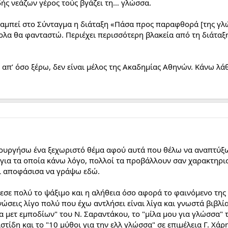
δής νεάζων γέρος τούς βγάζει τη… γλώσσα.
αναμπεί στο Σύνταγμα η διάταξη «Πάσα προς παραφθορά [της γλ
λα θα φανταστώ. Περιέχει περισσότερη βλακεία από τη διάταξ
 απ’ όσο ξέρω, δεν είναι μέλος της Ακαδημίας Αθηνών. Κάνω λά
ιουργήσω ένα ξεχωριστό θέμα αφού αυτά που θέλω να αναπτύξω
 για τα οποία κάνω λόγο, πολλοί τα προβάλλουν σαν χαρακτηρι
αι αποφάσισα να γράψω εδώ.
σε πολύ το ψάξιμο και η αλήθεια όσο αφορά το φαινόμενο της 
νώσεις λίγο πολύ που έχω αντλήσει είναι λίγα και γνωστά βιβλί
 μετ εμποδίων" του Ν. Σαραντάκου, το "μίλα μου για γλώσσα" τ
στίδη και το "10 μύθοι για την ελλ γλώσσα" σε επιμέλεια Γ. Χά