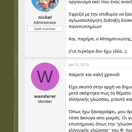
οργανισμό εκεί που ένας αναι
Έφριξα με την επιθυμία να ξ
nickel
αγλωσσολόγητη διάταξη δύσκο
Administrator
πανεπιστημίων!
Staff member
Και, παρέμπ, ο Μπαμπινιώτης,
(Για Λιγκόρα δεν έχω ιδέα…)
Jan 12, 2019
W
Χαίρετε και καλή χρονιά!
Είχα σκοπό στην αρχή να δημ
μετά σκέφτηκα πως τα θέματα
wanderer
ελληνικής γλώσσας, γι'αυτό κ
Member
Όπως έχω ξαναγράψει, μου άρε
τόσα άκουγα απο μικρός. Οι γ
επιστήμονες όπως την "γλώσσα
ελληνικής γλώσσας" του Φ. Χρι