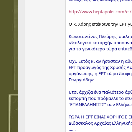
http://www.heptapolis.com/el
Ο κ. Χάρης επέκρινε την ΕΡΤ γ
Κωνσταντίνος Πλεύρης, ομιλητ
ιδεολογικό καταρχήν προσανατ
για το γενικότερο τώρα επίπεδ
Όχι. Εκτός κι αν ήσασταν η αθώ
ΕΡΤ προαγωγός της Χρυσής Αυγ
οργάνωσης, η ΕΡΤ τώρα διαφημ
Γεωργιάδη»:
Έτσι άρχιζα ένα παλιότερο άρθ
εκπομπή που πρόβαλλε το ετυμ
“ΕΠΑΝΕΛΛΗΝΙΣΙΣ” των Ελλήνων»
ΤΩΡΑ Η ΕΡΤ ΕΙΝΑΙ ΧΟΡΗΓΟΣ ΕΠΙ
Διδάσκαλος Αρχαίας Ελληνικής
......