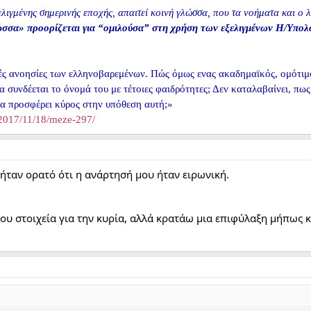
λιγμένης σημερινής εποχής, απαιτεί κοινή γλώσσα, που τα νοήματα και ο λ
σσα» προορίζεται για “ομιλούσα” στη χρήση των εξελιγμένων Η/Υπολ
στές ανοησίες των ελληνοβαρεμένων. Πώς όμως ενας ακαδημαϊκός, ομότ
 συνδέεται το όνομά του με τέτοιες φαιδρότητες; Δεν καταλαβαίνει, πως
 να προσφέρει κύρος στην υπόθεση αυτή;»
/2017/11/18/meze-297/
 ήταν ορατό ότι η ανάρτησή μου ήταν ειρωνική.
που στοιχεία για την κυρία, αλλά κρατάω μια επιφύλαξη μήπως 