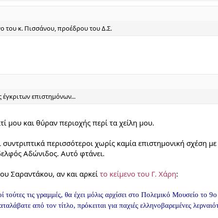
νο του κ. Πισσάνου, προέδρου του Δ.Σ.
ς έγκριτων επιστημόνων...
ί μου και θύραν περιοχής περί τα χείλη μου.
 συντριπτικά περισσότεροι χωρίς καμία επιστημονική σχέση με 
ελφός Αδώνιδος. Αυτό φτάνει.
ου Σαραντάκου, αν και αρκεί
το κείμενο του Γ. Χάρη
:
ί τούτες τις γραμμές, θα έχει μόλις αρχίσει στο Πολεμικό Μουσείο το
9ο
ταλάβατε από τον τίτλο, πρόκειται για παχιές ελληνοβαρεμένες λερναιότ