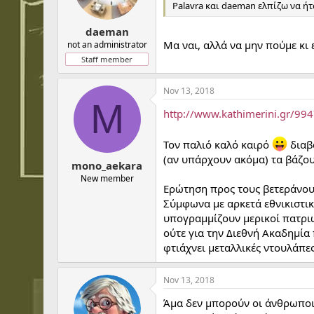
Palavra και daeman ελπίζω να ήτ
daeman
Μα ναι, αλλά να μην πούμε κι 
not an administrator
Staff member
Nov 13, 2018
M
http://www.kathimerini.gr/994
Τον παλιό καλό καιρό
διαβ
(αν υπάρχουν ακόμα) τα βάζου
mono_aekara
New member
Ερώτηση προς τους βετεράνους
Σύμφωνα με αρκετά εθνικιστικ
υπογραμμίζουν μερικοί πατριώ
ούτε για την Διεθνή Ακαδημία π
φτιάχνει μεταλλικές ντουλάπε
Nov 13, 2018
Άμα δεν μπορούν οι άνθρωποι