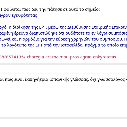
Τ φαίνεται πως δεν την πάτησε σε αυτό το σημείο:
άγραν εγκυρότητας
γό, η διοίκηση της ΕΡΤ, μέσω της Διεύθυνσης Εταιρικής Επικοι
σταμένη έρευνα διαπιστώθηκε ότι ουδέποτε το εν λόγω συμπόσιο
ωνεί και η αρμόδια για την εύρεση χορηγιών του συμποσίου. Η
ί το λογότυπο της ΕΡΤ από την ιστοσελίδα, πράγμα το οποίο επ
0838/8574135/-choregia-ert-maimou-pros-agran-enkyrotetas
αι πως είναι καθηγήτρια ισπανικής γλώσσας, όχι γλωσσολόγος -