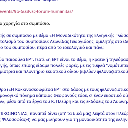
/events/9ο-διεθνες-forum-humanitas/
ια χορηγία στο συμπόσιο.
ής σε συμπόσιο με θέμα «Η Μοναδικότητα της Ελληνικής Γλώσσα
ολισμό του συμποσίου; Λεωνίδας Γεωργιάδης, ομιλητής στο ίδ
ο του συμποσίου, πέρα από το ιδεολογικό και πάλι;
α παιδούλα ΕΡΤ. Γιατί «η ΕΡΤ είναι το θέμα, η κρατική τηλεόρασ
ής, όπως επίσης είδαμε πολλές φορές, με τις τυφλά “νομότυπες
ίστρια και πλυντήριο εκδοτικού οίκου βιβλίων φιλοναζιστικού 
ρο («Η Κοκκινοσκουφίτσα ΕΡΤ στο δάσος με τους φιλοναζιστικού
ολογικό πόνημα κάποιας Θεοφανούς τάδε, σ’ έναν εκδοτικό οί
, μέσα από τα έργα του Κ. Πλεύρη και τις εκδόσεις του Άδωνη.
ΚΟΙΝΩΝΙΑΣ, παναπεί δίνει (απ’ τα δικά μας) λεφτά στον Πλεύρ
 Φιλοσοφίας»!) να μας μιλήσουν για τη μοναδικότητα της ελλην