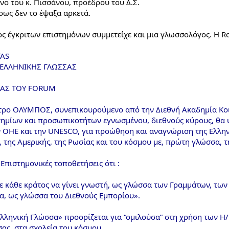
νο του κ. Πισσάνου, προέδρου του Δ.Σ.
σως δεν το έψαξα αρκετά.
ς έγκριτων επιστημόνων συμμετείχε και μια γλωσσολόγος. Η Ros
TAS
 ΕΛΛΗΝΙΚΗΣ ΓΛΩΣΣΑΣ
ΙΑΣ ΤΟΥ FORUM
τρο ΟΛΥΜΠΟΣ, συνεπικουρούμενο από την Διεθνή Ακαδημία Κοι
τημίων και προσωπικοτήτων εγνωσμένου, διεθνούς κύρους, θα 
ΗΕ και την UNESCO, για προώθηση και αναγνώριση της Ελληνι
της Αμερικής, της Ρωσίας και του κόσμου με, πρώτη γλώσσα, τ
 Επιστημονικές τοποθετήσεις ότι :
ε κάθε κράτος να γίνει γνωστή, ως γλώσσα των Γραμμάτων, των 
α, ως γλώσσα του Διεθνούς Εμπορίου».
Ελληνική Γλώσσα» προορίζεται για “ομιλούσα” στη χρήση των Η/
σας, στα σχολεία του κόσμου.