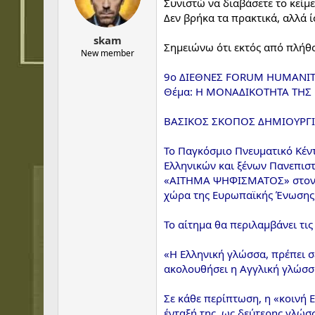
t
t
Συνιστώ να διαβάσετε το κείμε
a
e
Δεν βρήκα τα πρακτικά, αλλά ί
r
skam
t
Σημειώνω ότι εκτός από πλήθο
e
New member
r
9ο ΔΙΕΘΝΕΣ FORUM HUMANI
Θέμα: Η ΜΟΝΑΔΙΚΟΤΗΤΑ ΤΗΣ
ΒΑΣΙΚΟΣ ΣΚΟΠΟΣ ΔΗΜΙΟΥΡΓ
Το Παγκόσμιο Πνευματικό Κέν
Ελληνικών και ξένων Πανεπισ
«ΑΙΤΗΜΑ ΨΗΦΙΣΜΑΤΟΣ» στον Ο
χώρα της Ευρωπαϊκής Ένωσης, 
Το αίτημα θα περιλαμβάνει τις
«Η Ελληνική γλώσσα, πρέπει σ
ακολουθήσει η Αγγλική γλώσσ
Σε κάθε περίπτωση, η «κοινή 
ένταξή της, ως δεύτερης γλώσ