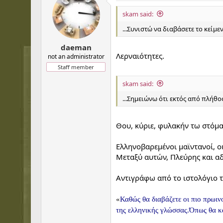
skam said:
...Συνιστώ να διαβάσετε το κείμε
daeman
Λερναιότητες.
not an administrator
Staff member
skam said:
...Σημειώνω ότι εκτός από πλήθο
Θου, κύριε, φυλακήν τω στόματ
Ελληνοβαρεμένοι μαϊντανοί, οι
Μεταξύ αυτών, Πλεύρης και αδ
Αντιγράφω από το ιστολόγιο τ
«
Καθώς θα διαβάζετε οι πιο πρωινο
της ελληνικής γλώσσας.
Όπως θα κα