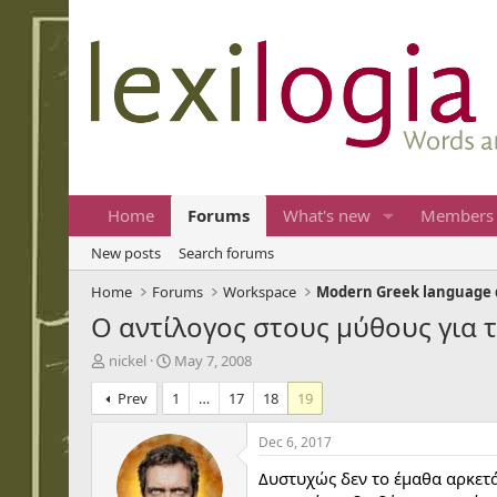
Home
Forums
What's new
Members
New posts
Search forums
Home
Forums
Workspace
Modern Greek language 
Ο αντίλογος στους μύθους για 
T
S
nickel
May 7, 2008
h
t
Prev
1
…
17
18
19
r
a
e
r
a
t
Dec 6, 2017
d
d
Δυστυχώς δεν το έμαθα αρκετά
s
a