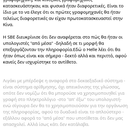
κατασκευάστηκαν, και φυσικά ήταν διαφορετικές. Είναι το
ίδιο με το να έλεγε ότι οι πρώτες γραφομηχανές θα ήταν
τελείως διαφορετικές αν είχαν πρωτοκατασκευαστεί στην
Κίνα.
Η SBE διευκρίνισε ότι δεν αναφέρεται στο πώς θα ήταν οι
υπολογιστές "από μέσα" -δηλαδή σε τι μορφή θα
επεξεργάζονταν την πληροφορία.Εδώ ο Helle λέει ότι θα
ήταν όπως είναι και σήμερα - δεκτό αλλά και περιττό, αφού
κανείς δεν ισχυρίστηκε το αντίθετο.
Λιγάκι με μπέρδεψε η αναφορά στο δεκαεξαδικό σύστημα -
είναι σύστημα αρίθμησης, όχι απεικόνισης της γλώσσας,
οπότε δεν νομίζω ότι θα μπορούσε να χρησιμοποιηθεί για
γραφή στο πληκτρολόγιο -στο "απ' έξω" του υπολογιστή-
ενώ σίγουρα δεν θα το χρησιμοποιούσαν για την οργάνωση
της πληροφορίας, αφού το δυαδικό είναι το απλούστερο -
εξάλλου αφορά το "από μέσα" που υποτίθεται ότι δεν μας
απασχολεί. Αλλά ίσως κάτι δεν κατάλαβα.