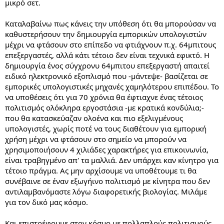
μικρό σετ.
Καταλαβαίνω πως κάνεις την υπόθεση ότι θα μπορούσαν να
καθυστερήσουν την δημιουργία εμπορικών υπολογιστών
μέχρι να φτάσουν στο επίπεδο να φτιάχνουν π.χ. 64μπιτους
επεξεργαστές, αλλά κάτι τέτοιο δεν είναι τεχνικά εφικτό. Η
δημιουργία ένος σύγχρονυ 64μπιτου επεξεργαστή απαιτεί
ειδικό ηλεκτρονικό εξοπλισμό που -μάντεψε- βασίζεται σε
εμπορικές υπολογιστικές μηχανές χαμηλότερου επιπέδου. Το
να υποθέσεις ότι για 70 χρόνια θα έφτιαχνε ένας τέτοιος
πολιτισμός ολόκληρα εργοστάσια -με κρατικά κονδύλια;-
που θα κατασκεύαζαν ολοένα και πιο εξελιγμένους
υπολογιστές, χωρίς ποτέ να τους διαθέτουν για εμπορική
χρήση μέχρι να φτάσουν στο σημείο να μπορούν να
χρησιμοποιήσουν 4 χιλιάδες χαρακτήρες για επικοινωνία,
είναι τραβηγμένο απ' τα μαλλιά. Δεν υπάρχει καν κίνητρο για
τέτοιο πράγμα. Ας μην αρχίσουμε να υποθέτουμε τι θα
συνέβαινε σε έναν εξωγήινο πολιτισμό με κίνητρα που δεν
αντιλαμβανόμαστε λόγω διαφορετικής βιολογίας. Μιλάμε
για τον δικό μας κόσμο.
Και επιστρέφουμε στον κόσμο με πολλαπλούς πολιτισμούς.