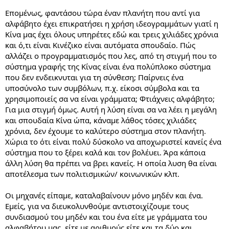
Επομένως, φαντάσου τώρα έναν πλανήτη που αντί για
αλφάβητο έχει επικρατήσει η χρήση ιδεογραμμάτων γιατί η
Κίνα μας έχει όλους υπηρέτες εδώ και τρεις χιλιάδες χρόνια
και ό,τι είναι Κινέζικο είναι αυτόματα σπουδαίο. Πώς
αλλάζει ο προγραμματισμός που λες, από τη στιγμή που το
σύστημα γραφής της Κίνας είναι ένα πολύπλοκο σύστημα
που δεν ενδεικνυται για τη σύνθεση; Παίρνεις ένα
υποσύνολο των συμβόλων, π.χ. είκοσι σύμβολα και τα
χρησιμοποιείς σα να είναι γράμματα; Φτιάχνεις αλφάβητο;
Για μια στιγμή όμως. Αυτή η λύση είναι σα να λέει η μεγάλη
και σπουδαία Κίνα ώπα, κάναμε λάθος τόσες χιλιάδες
χρόνια, δεν έχουμε το καλύτερο σύστημα στον πλανήτη.
Χώρια το ότι είναι πολύ δύσκολο να αποχωριστεί κανείς ένα
σύστημα που το ξέρει καλά και τον βολέυει. Άρα κάποια
άλλη λύση θα πρέπει να βρει κανείς. Η οποία λυση θα είναι
αποτέλεσμα των πολιτισμικών/ κοινωνικών κλπ.
Οι μηχανές είπαμε, καταλαβαίνουν μόνο μηδέν και ένα.
Εμείς, για να διευκολυνθούμε αντιστοιχίζουμε τους
συνδιασμού του μηδέν και του ένα είτε με γράμματα του
αλφαβήτου μας, είτε με αριθμούς είτε και τα δύο και