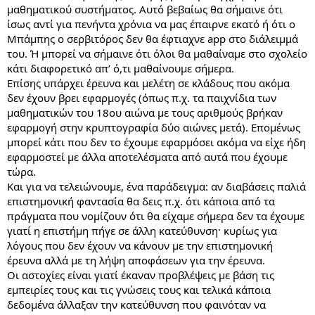
μαθηματικού συστήματος. Αυτό βεβαίως θα σήμαινε ότι
ίσως αντί για πενήντα χρόνια να μας έπαιρνε εκατό ή ότι ο
Μπάμπης ο σερβιτόρος δεν θα έφτιαχνε app στο διάλειμμά
του. Ή μπορεί να σήμαινε ότι όλοι θα μαθαίναμε στο σχολείο
κάτι διαφορετικό απ’ ό,τι μαθαίνουμε σήμερα.
Επίσης υπάρχει έρευνα και μελέτη σε κλάδους που ακόμα
δεν έχουν βρει εφαρμογές (όπως π.χ. τα παιχνίδια των
μαθηματικών του 18ου αιώνα με τους αριθμούς βρήκαν
εφαρμογή στην κρυπτογραφία δύο αιώνες μετά). Επομένως
μπορεί κάτι που δεν το έχουμε εφαρμόσει ακόμα να είχε ήδη
εφαρμοστεί με άλλα αποτελέσματα από αυτά που έχουμε
τώρα.
Και για να τελειώνουμε, ένα παράδειγμα: αν διαβάσεις παλιά
επιστημονική φαντασία θα δεις π.χ. ότι κάποια από τα
πράγματα που νομίζουν ότι θα είχαμε σήμερα δεν τα έχουμε
γιατί η επιστήμη πήγε σε άλλη κατεύθυνση· κυρίως για
λόγους που δεν έχουν να κάνουν με την επιστημονική
έρευνα αλλά με τη λήψη αποφάσεων για την έρευνα.
Οι αστοχίες είναι γιατί έκαναν προβλέψεις με βάση τις
εμπειρίες τους και τις γνώσεις τους και τελικά κάποια
δεδομένα άλλαξαν την κατεύθυνση που φαινόταν να