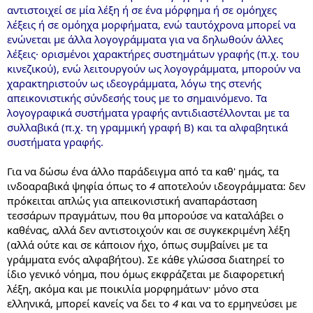
αντιστοιχεί σε μία λέξη ή σε ένα μόρφημα ή σε ομόηχες
λέξεις ή σε ομόηχα μορφήματα, ενώ ταυτόχρονα μπορεί να
ενώνεται με άλλα λογογράμματα για να δηλωθούν άλλες
λέξεις· ορισμένοι χαρακτήρες συστημάτων γραφής (π.χ. του
κινεζικού), ενώ λειτουργούν ως λογογράμματα, μπορούν να
χαρακτηριστούν ως ιδεογράμματα, λόγω της στενής
απεικονιστικής σύνδεσής τους με το σημαινόμενο. Τα
λογογραφικά συστήματα γραφής αντιδιαστέλλονται με τα
συλλαβικά (π.χ. τη γραμμική γραφή Β) και τα αλφαβητικά
συστήματα γραφής.
Για να δώσω ένα άλλο παράδειγμα από τα καθ' ημάς, τα
ινδοαραβικά ψηφία όπως το
4
αποτελούν ιδεογράμματα: δεν
πρόκειται απλώς για απεικονιστική αναπαράσταση
τεσσάρων πραγμάτων, που θα μπορούσε να καταλάβει ο
καθένας, αλλά δεν αντιστοιχούν και σε συγκεκριμένη λέξη
(αλλά ούτε και σε κάποιον ήχο, όπως συμβαίνει με τα
γράμματα ενός αλφαβήτου). Σε κάθε γλώσσα διατηρεί το
ίδιο γενικό νόημα, που όμως εκφράζεται με διαφορετική
λέξη, ακόμα και με ποικιλία μορφημάτων· μόνο στα
ελληνικά, μπορεί κανείς να δει το
4
και να το ερμηνεύσει με