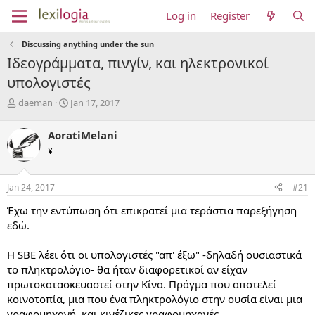
Log in
Register
Discussing anything under the sun
Ιδεογράμματα, πινγίν, και ηλεκτρονικοί
υπολογιστές
T
S
daeman
Jan 17, 2017
h
t
r
a
AoratiMelani
e
r
¥
a
t
d
d
s
a
Jan 24, 2017
#21
t
t
a
e
Έχω την εντύπωση ότι επικρατεί μια τεράστια παρεξήγηση
r
εδώ.
t
e
Η SBE λέει ότι οι υπολογιστές "απ' έξω" -δηλαδή ουσιαστικά
r
το πληκτρολόγιο- θα ήταν διαφορετικοί αν είχαν
πρωτοκατασκευαστεί στην Κίνα. Πράγμα που αποτελεί
κοινοτοπία, μια που ένα πληκτρολόγιο στην ουσία είναι μια
γραφομηχανή, και κινέζικες γραφομηχανές