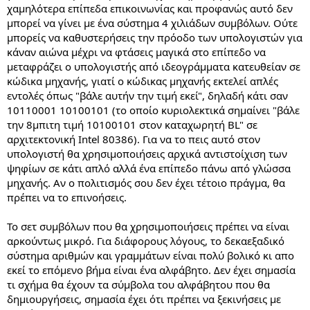
χαμηλότερα επίπεδα επικοινωνίας και προφανώς αυτό δεν
μπορεί να γίνει με ένα σύστημα 4 χιλιάδων συμβόλων. Ούτε
μπορείς να καθυστερήσεις την πρόοδο των υπολογιστών για
κάναν αιώνα μέχρι να φτάσεις μαγικά στο επίπεδο να
μεταφράζει ο υπολογιστής από ιδεογράμματα κατευθείαν σε
κώδικα μηχανής, γιατί ο κώδικας μηχανής εκτελεί απλές
εντολές όπως "βάλε αυτήν την τιμή εκεί", δηλαδή κάτι σαν
10110001 10100101 (το οποίο κυριολεκτικά σημαίνει "βάλε
την 8μπιτη τιμή 10100101 στον καταχωρητή BL" σε
αρχιτεκτονική Intel 80386). Για να το πεις αυτό στον
υπολογιστή θα χρησιμοποιήσεις αρχικά αντιστοίχιση των
ψηφίων σε κάτι απλό αλλά ένα επίπεδο πάνω από γλώσσα
μηχανής. Αν ο πολιτισμός σου δεν έχει τέτοιο πράγμα, θα
πρέπει να το επινοήσεις.
Το σετ συμβόλων που θα χρησιμοποιήσεις πρέπει να είναι
αρκούντως μικρό. Για διάφορους λόγους, το δεκαεξαδικό
σύστημα αριθμών και γραμμάτων είναι πολύ βολικό κι απο
εκεί το επόμενο βήμα είναι ένα αλφάβητο. Δεν έχει σημασία
τι σχήμα θα έχουν τα σύμβολα του αλφάβητου που θα
δημιουργήσεις, σημασία έχει ότι πρέπει να ξεκινήσεις με