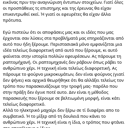
εικόνας πριν την αναγνώριση έντυπων στοιχείων. Γιατί όλες
οι προσπάθειες τς επιστημης και της έρευνας θα είχαν
επικεντρωθεί εκεί. Ή γιατί οι εφευρέτες θα είχαν άλλα
πρότυπα.
Εγώ πιστεύω ότι οι αποφάσεις μας και οι ιδέες που μας
έρχονται σαν λύσεις στα προβλήματά μας επηρεάζονται από
αυτό που ήδη ξέρουμε. Περιστασιακά μόνο εμφανίζεται μια
ιδέα τελείως διαφορετική από αυτό που ξέρουμε, κι αυτό
φαίνεται στην ιστορία πολλών εφευρέσεων. Ας πάρουμε τη
ραπτομήχανή. Οι ραπτομηχανές δεν ράβουν όπως ράβει το
ανθρώπινο χέρι. Η τεχνική είναι τελείως διαφορετική. Ας
πάρουμε το φούρνο μικροκυμάτων, δεν είναι φούρνος (γιατί
δεν ψήνει) και αρχικά θεωρήθηκε ότι θα αλλάξει τελείως τον
τρόπο που παρασκευάζουμε την τροφή μας- παρόλο που
στην πράξη δεν έγινε ποτέ αυτο. Δεν είναι η μέθοδος
παρασκευής που ξέρουμε σε βελτιωμένη μορφή, είναι κάτι
τελείως διαφορετικό.
Αλλά το ηλεκτρικό μαχαίρι δεν ξέρω σε τί διαφέρει απο το
συμβατικό. Ή το μίξερ από τη δουλειά που κάνει το
ανθρώπινο χέρι. Η τεχνική είναι η ίδια, ο τρόπος που φτάνει