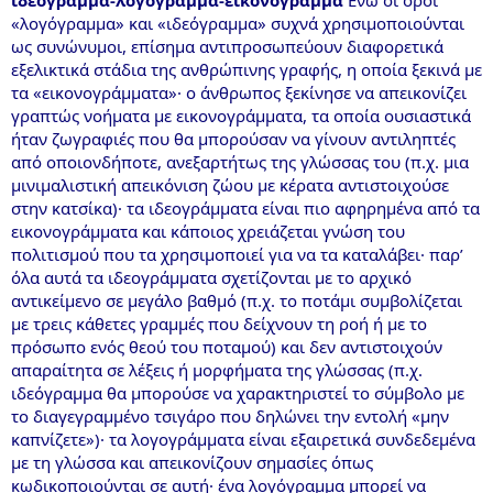
«λογόγραμμα» και «ιδεόγραμμα» συχνά χρησιμοποιούνται
ως συνώνυμοι, επίσημα αντιπροσωπεύουν διαφορετικά
εξελικτικά στάδια της ανθρώπινης γραφής, η οποία ξεκινά με
τα «εικονογράμματα»· ο άνθρωπος ξεκίνησε να απεικονίζει
γραπτώς νοήματα με εικονογράμματα, τα οποία ουσιαστικά
ήταν ζωγραφιές που θα μπορούσαν να γίνουν αντιληπτές
από οποιονδήποτε, ανεξαρτήτως της γλώσσας του (π.χ. μια
μινιμαλιστική απεικόνιση ζώου με κέρατα αντιστοιχούσε
στην κατσίκα)· τα ιδεογράμματα είναι πιο αφηρημένα από τα
εικονογράμματα και κάποιος χρειάζεται γνώση του
πολιτισμού που τα χρησιμοποιεί για να τα καταλάβει· παρ’
όλα αυτά τα ιδεογράμματα σχετίζονται με το αρχικό
αντικείμενο σε μεγάλο βαθμό (π.χ. το ποτάμι συμβολίζεται
με τρεις κάθετες γραμμές που δείχνουν τη ροή ή με το
πρόσωπο ενός θεού του ποταμού) και δεν αντιστοιχούν
απαραίτητα σε λέξεις ή μορφήματα της γλώσσας (π.χ.
ιδεόγραμμα θα μπορούσε να χαρακτηριστεί το σύμβολο με
το διαγεγραμμένο τσιγάρο που δηλώνει την εντολή «μην
καπνίζετε»)· τα λογογράμματα είναι εξαιρετικά συνδεδεμένα
με τη γλώσσα και απεικονίζουν σημασίες όπως
κωδικοποιούνται σε αυτή· ένα λογόγραμμα μπορεί να