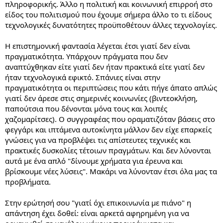
πληροφορικής. Άλλο η πολιτική και κοινωνική επιρροή στο
είδος του πολιτισμού που έχουμε σήμερα άλλο το τι είδους
τεχνολογικές δυνατότητες προϋποθέτουν άλλες τεχνολογίες.
Η επιστημονική φαντασία λέγεται έτσι γιατί δεν είναι
πραγματικότητα. Υπάρχουν πράγματα που δεν
αναπτύχθηκαν είτε γιατί δεν ήταν πρακτικά είτε γιατί δεν
ήταν τεχνολογικά εφικτό. Σπάνιες είναι στην
πραγματικότητα οι περιπτώσεις που κάτι πήγε άπατο απλώς
γιατί δεν άρεσε στις σημερινές κοινωνίες (βιντεοκλήση,
παπούτσια που δένονται μόνα τους και λοιπές
χαζομαρίτσες). Ο συγγραφέας που οραματιζόταν βάσεις στο
φεγγάρι και ιπτάμενα αυτοκίνητα μάλλον δεν είχε επαρκείς
γνώσεις για να προβλέψει τις απίστευτες τεχνικές και
πρακτικές δυσκολίες τέτοιων πραγμάτων. Και δεν λύνονται
αυτά με ένα απλό "δίνουμε χρήματα για έρευνα και
βρίσκουμε νέες λύσεις". Μακάρι να λύνονταν έτσι όλα μας τα
προβλήματα.
Στην ερώτησή σου "γιατί όχι επικοινωνία με πιάνο" η
απάντηση έχει δοθεί: είναι αρκετά αφηρημένη για να