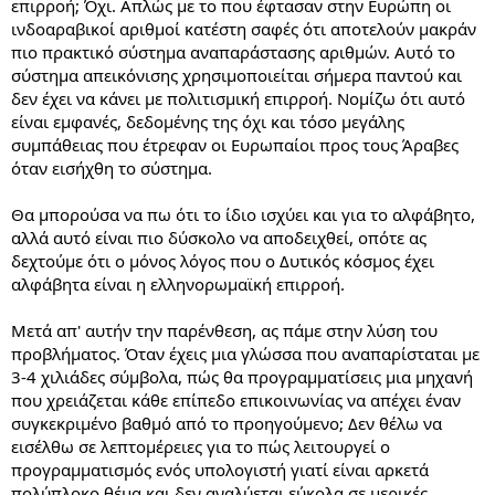
επιρροή; Όχι. Απλώς με το που έφτασαν στην Ευρώπη οι
ινδοαραβικοί αριθμοί κατέστη σαφές ότι αποτελούν μακράν
πιο πρακτικό σύστημα αναπαράστασης αριθμών. Αυτό το
σύστημα απεικόνισης χρησιμοποιείται σήμερα παντού και
δεν έχει να κάνει με πολιτισμική επιρροή. Νομίζω ότι αυτό
είναι εμφανές, δεδομένης της όχι και τόσο μεγάλης
συμπάθειας που έτρεφαν οι Ευρωπαίοι προς τους Άραβες
όταν εισήχθη το σύστημα.
Θα μπορούσα να πω ότι το ίδιο ισχύει και για το αλφάβητο,
αλλά αυτό είναι πιο δύσκολο να αποδειχθεί, οπότε ας
δεχτούμε ότι ο μόνος λόγος που ο Δυτικός κόσμος έχει
αλφάβητα είναι η ελληνορωμαϊκή επιρροή.
Μετά απ' αυτήν την παρένθεση, ας πάμε στην λύση του
προβλήματος. Όταν έχεις μια γλώσσα που αναπαρίσταται με
3-4 χιλιάδες σύμβολα, πώς θα προγραμματίσεις μια μηχανή
που χρειάζεται κάθε επίπεδο επικοινωνίας να απέχει έναν
συγκεκριμένο βαθμό από το προηγούμενο; Δεν θέλω να
εισέλθω σε λεπτομέρειες για το πώς λειτουργεί ο
προγραμματισμός ενός υπολογιστή γιατί είναι αρκετά
πολύπλοκο θέμα και δεν αναλύεται εύκολα σε μερικές