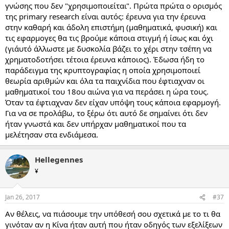
γνώσης που δεν "χρησιμοποιείται". Πρώτα πρώτα ο ορισμός
της primary research είναι αυτός: έρευνα για την έρευνα
στην καθαρή και άδολη επιστήμη (μαθηματικά, φυσική) και
τις εφαρμογες θα τις βρούμε κάποια στιγμή ή ίσως και όχι
(γιάυτό άλλωστε με δυσκολία βάζει το χέρι στην τσέπη να
χρηματοδοτήσει τέτοια έρευνα κάποιος). Έδωσα ήδη το
παράδειγμα της κρυπτογραφίας η οποία χρησιμοποιεί
θεωρία αριθμών και όλα τα παιχνίδια που έφτιαχναν οι
μαθηματικοί του 18ου αιώνα για να περάσει η ώρα τους.
Όταν τα έφτιαχναν δεν είχαν υπόψη τους κάποια εφαρμογή.
Για να σε προλάβω, το ξέρω ότι αυτό δε σημαίνει ότι δεν
ήταν γνωστά και δεν υπήρχαν μαθηματικοί που τα
μελέτησαν στα ενδιάμεσα.
Hellegennes
¥
Jan 26, 2017
#37
Αν θέλεις, να πιάσουμε την υπόθεσή σου σχετικά με το τι θα
γινόταν αν η Κίνα ήταν αυτή που ήταν οδηγός των εξελίξεων