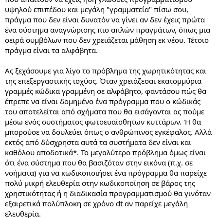
υψηλού επιπέδου και μεγάλη "γραμματεία" πίσω σου,
πράγμα που δεν είναι δυνατόν να γίνει αν δεν έχεις πρώτα
ένα σύστημα αναγνώρισης πιο απλών πραγμάτων, όπως μια
σειρά συμβόλων που δεν χρειάζεται μάθηση εκ νέου. Τέτοιο
πράγμα είναι τα αλφάβητα.
Ας ξεχάσουμε για λίγο το πρόβλημα της χωρητικότητας και
της επεξεργαστικής ισχύος. Όταν χρειάζεσαι εκατομμύρια
γραμμές κώδικα γραμμένη σε αλφάβητο, φαντάσου πώς θα
έπρεπε να είναι δομημένο ένα πρόγραμμα που ο κώδικάς
του αποτελείται από σχήματα που θα εισάγονται ας πούμε
μέσω ενός συστήματος φωτοευαίσθητων κυττάρων. 'Η θα
μπορούσε να δουλεύει όπως ο ανθρώπινος εγκέφαλος. Αλλά
εκτός από δύσχρηστα αυτά τα συστήματα δεν είναι και
καθόλου αποδοτικά*. Το μεγαλύτερο πρόβλημα όμως είναι
ότι ένα σύστημα που θα βασιζόταν στην εικόνα (π.χ. σε
νοήματα) για να κωδικοποιήσει ένα πρόγραμμα θα παρείχε
πολύ μικρή ελευθερία στην κωδικοποίηση σε βάρος της
χρηστικότητας ή η διαδικασία προγραμματισμού θα γινόταν
εξαιρετικά πολύπλοκη σε χρόνο dt αν παρείχε μεγάλη
ελευθερία.