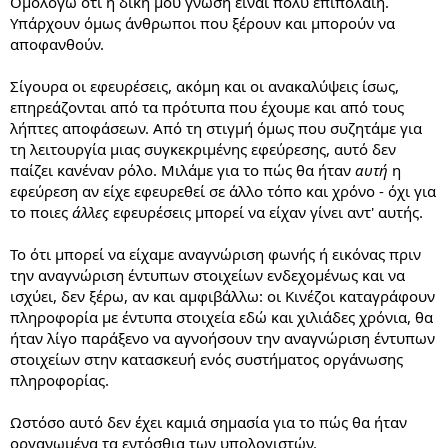
Ομολογώ ότι η δική μου γνώση είναι πολύ επιπόλαιη.
Υπάρχουν όμως άνθρωποι που ξέρουν και μπορούν να
αποφανθούν.
Σίγουρα οι εφευρέσεις, ακόμη και οι ανακαλύψεις ίσως,
επηρεάζονται από τα πρότυπα που έχουμε και από τους
λήπτες αποφάσεων. Από τη στιγμή όμως που συζητάμε για
τη λειτουργία μιας συγκεκριμένης εφεύρεσης, αυτό δεν
παίζει κανέναν ρόλο. Μιλάμε για το πώς θα ήταν
αυτή
η
εφεύρεση αν είχε εφευρεθεί σε άλλο τόπο και χρόνο - όχι για
το ποιες
άλλες
εφευρέσεις μπορεί να είχαν γίνει αντ' αυτής.
Το ότι μπορεί να είχαμε αναγνώριση φωνής ή εικόνας πριν
την αναγνώριση έντυπων στοιχείων ενδεχομένως και να
ισχύει, δεν ξέρω, αν και αμφιβάλλω: οι Κινέζοι καταγράφουν
πληροφορία με έντυπα στοιχεία εδώ και χιλιάδες χρόνια, θα
ήταν λίγο παράξενο να αγνοήσουν την αναγνώριση έντυπων
στοιχείων στην κατασκευή ενός συστήματος οργάνωσης
πληροφορίας.
Ωστόσο αυτό δεν έχει καμιά σημασία για το πώς θα ήταν
οργανωμένα τα εντόσθια των υπολογιστών.