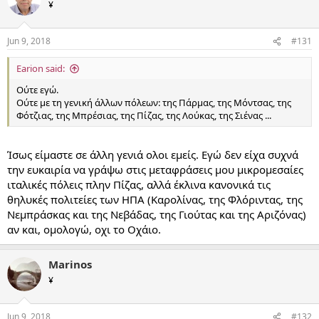
¥
Jun 9, 2018
#131
Earion said:
Ούτε εγώ.
Ούτε με τη γενική άλλων πόλεων: της Πάρμας, της Μόντσας, της
Φότζιας, της Μπρέσιας, της Πίζας, της Λούκας, της Σιένας ...
Ίσως είμαστε σε άλλη γενιά ολοι εμείς. Εγώ δεν είχα συχνά
την ευκαιρία να γράψω στις μεταφράσεις μου μικρομεσαίες
ιταλικές πόλεις πλην Πίζας, αλλά έκλινα κανονικά τις
θηλυκές πολιτείες των ΗΠΑ (Καρολίνας, της Φλόριντας, της
Νεμπράσκας και της Νεβάδας, της Γιούτας και της Αριζόνας)
αν και, ομολογώ, οχι το Οχάιο.
Marinos
¥
Jun 9, 2018
#132