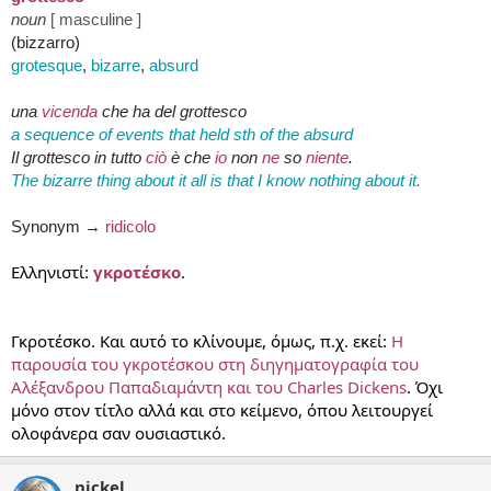
noun
[ masculine ]
(bizzarro)
grotesque
,
bizarre
,
absurd
una
vicenda
che ha del grottesco
a sequence of events that held sth of the absurd
Il grottesco in tutto
ciò
è che
io
non
ne
so
niente
.
The bizarre thing about it all is that I know nothing about it.
Synonym →
ridicolo
Ελληνιστί:
γκροτέσκο
.
Γκροτέσκο. Και αυτό το κλίνουμε, όμως, π.χ. εκεί:
Η
παρουσία του γκροτέσκου στη διηγηματογραφία του
Αλέξανδρου Παπαδιαμάντη και του Charles Dickens
. Όχι
μόνο στον τίτλο αλλά και στο κείμενο, όπου λειτουργεί
ολοφάνερα σαν ουσιαστικό.
nickel