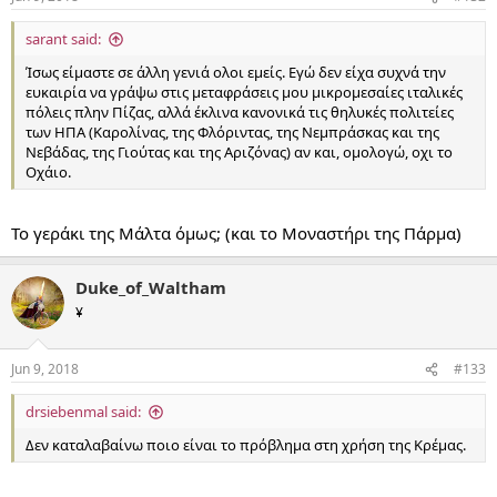
sarant said:
Ίσως είμαστε σε άλλη γενιά ολοι εμείς. Εγώ δεν είχα συχνά την
ευκαιρία να γράψω στις μεταφράσεις μου μικρομεσαίες ιταλικές
πόλεις πλην Πίζας, αλλά έκλινα κανονικά τις θηλυκές πολιτείες
των ΗΠΑ (Καρολίνας, της Φλόριντας, της Νεμπράσκας και της
Νεβάδας, της Γιούτας και της Αριζόνας) αν και, ομολογώ, οχι το
Οχάιο.
Το γεράκι της Μάλτα όμως; (και το Μοναστήρι της Πάρμα)
Duke_of_Waltham
¥
Jun 9, 2018
#133
drsiebenmal said:
Δεν καταλαβαίνω ποιο είναι το πρόβλημα στη χρήση της Κρέμας.