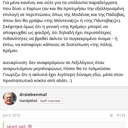
Για μένα κανένα, και ούτε για τα υπόλοιπα παραδείγματα
που δίνει ο Εαρίων (αν και θα προτιμήσω την εξελληνισμένη
επιλογή σε περιπτώσεις όπως της Μοδένας και της Πάδοβας,
όπου δεν θα γράψω «της Μόντενα(ς)» ή «της Πάντοβα(ς)»).
Σκέφτηκα όμως ότι η γενική «της Κρέμας» μπορεί να
αποφευχθεί ως φαιδρή, ότι δηλαδή έχει περισσότερες
πιθανότητες να βρεθεί άκλιτο το συγκεκριμένο όνομα – ή
έστω, να καταφύγει κάποιος σε διατύπωση «της πόλης
Κρέμα».
Διευκρίνιση: δεν αναφερόμουν σε Λεξιλόγους όταν
αναρωτιόμουν μεγαλοφώνως πόσοι θα το τολμούσαν.
Γνωρίζω ότι η ακλισιά έχει λιγότερη δύναμη εδώ, μέσα στον
προστατευτικό κύκλο από αλάτι. :)
drsiebenmal
HandyMod
Staff member
Jun 9, 2018
#134
sarant said: