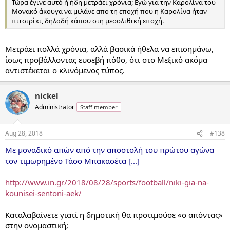
Τώρα έγινε αυτό ή ήδη μετράει χρόνια; Εγώ για την Καρολίνα του
Μονακό άκουγα να μιλάνε απο τη εποχή που η Καρολίνα ήταν
πιτσιρίκι, δηλαδή κάπου στη μεσολιθική εποχή.
Μετράει πολλά χρόνια, αλλά βασικά ήθελα να επισημάνω,
ίσως προβάλλοντας ευσεβή πόθο, ότι στο Μεξικό ακόμα
αντιστέκεται ο κλινόμενος τύπος.
nickel
Administrator
Staff member
Aug 28, 2018
#138
Με μοναδικό απών από την αποστολή του πρώτου αγώνα
τον τιμωρημένο Τάσο Μπακασέτα [...]
http://www.in.gr/2018/08/28/sports/football/niki-gia-na-
kounisei-sentoni-aek/
Καταλαβαίνετε γιατί η δημοτική θα προτιμούσε «ο απόντας»
στην ονομαστική;