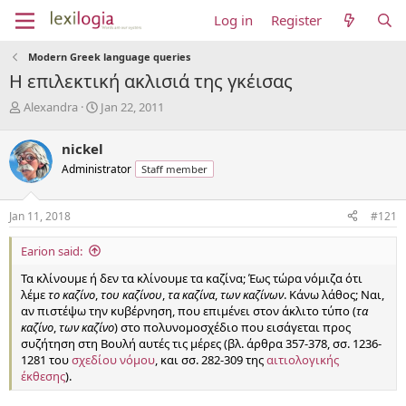
Log in
Register
Modern Greek language queries
Η επιλεκτική ακλισιά της γκέισας
T
S
Alexandra
Jan 22, 2011
h
t
r
a
nickel
e
r
Administrator
Staff member
a
t
d
d
s
a
Jan 11, 2018
#121
t
t
a
e
Earion said:
r
t
Τα κλίνουμε ή δεν τα κλίνουμε τα καζίνα; Έως τώρα νόμιζα ότι
e
λέμε
το καζίνο
,
του καζίνου
,
τα καζίνα
,
των καζίνων
. Κάνω λάθος; Ναι,
r
αν πιστέψω την κυβέρνηση, που επιμένει στον άκλιτο τύπο (
τα
καζίνο
,
των καζίνο
) στο πολυνομοσχέδιο που εισάγεται προς
συζήτηση στη Βουλή αυτές τις μέρες (βλ. άρθρα 357-378, σσ. 1236-
1281 του
σχεδίου νόμου
, και σσ. 282-309 της
αιτιολογικής
έκθεσης
).