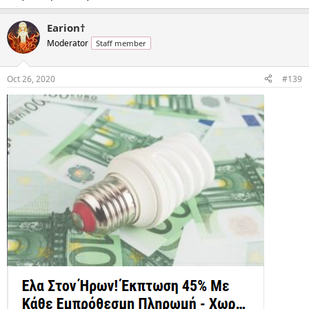
Earion†
Moderator
Staff member
Oct 26, 2020
#139