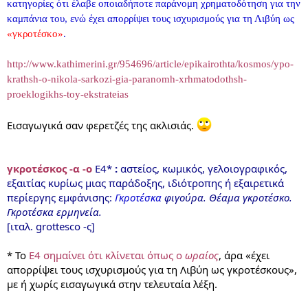
κατηγορίες ότι έλαβε οποιαδήποτε παράνομη χρηματοδότηση για την
καμπάνια του, ενώ έχει απορρίψει τους ισχυρισμούς για τη Λιβύη ως
«γκροτέσκο»
.
http://www.kathimerini.gr/954696/article/epikairothta/kosmos/ypo-
krathsh-o-nikola-sarkozi-gia-paranomh-xrhmatodothsh-
proeklogikhs-toy-ekstrateias
Εισαγωγικά σαν φερετζές της ακλισιάς.
γκροτέσκος -α -ο
Ε4*
:
αστείος, κωμικός, γελοιογραφικός,
εξαιτίας κυρίως μιας παράδοξης, ιδιότροπης ή εξαιρετικά
περίεργης εμφάνισης:
Γκροτέσκα
φιγούρα. Θέαμα γκροτέσκο.
Γκροτέσκα ερμηνεία.
[ιταλ. grottesco -ς]
* Το
Ε4 σημαίνει ότι κλίνεται όπως ο
ωραίος
, άρα «έχει
απορρίψει τους ισχυρισμούς για τη Λιβύη ως γκροτέσκους»,
με ή χωρίς εισαγωγικά στην τελευταία λέξη.