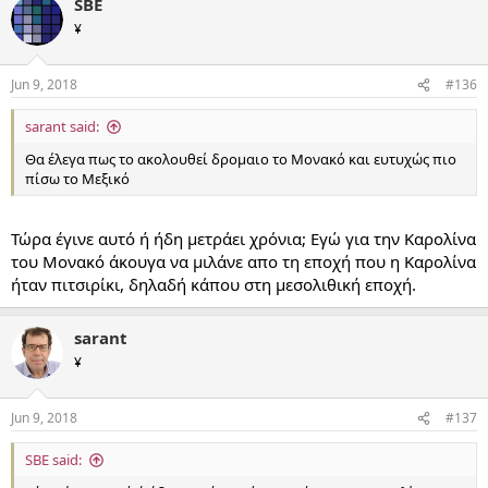
SBE
¥
Jun 9, 2018
#136
sarant said:
Θα έλεγα πως το ακολουθεί δρομαιο το Μονακό και ευτυχώς πιο
πίσω το Μεξικό
Τώρα έγινε αυτό ή ήδη μετράει χρόνια; Εγώ για την Καρολίνα
του Μονακό άκουγα να μιλάνε απο τη εποχή που η Καρολίνα
ήταν πιτσιρίκι, δηλαδή κάπου στη μεσολιθική εποχή.
sarant
¥
Jun 9, 2018
#137
SBE said: