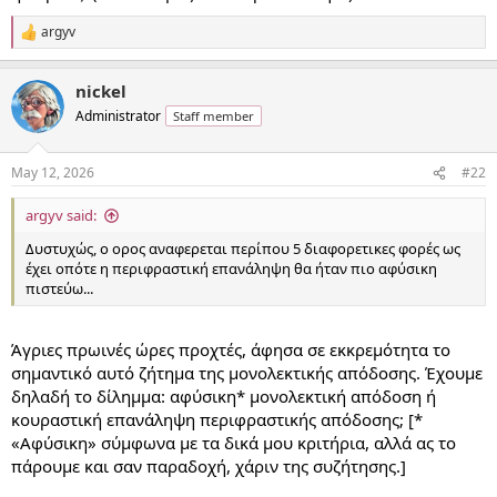
argyv
R
e
a
nickel
c
t
Administrator
Staff member
i
o
n
May 12, 2026
#22
s
:
argyv said:
Δυστυχώς, ο ορος αναφερεται περίπου 5 διαφορετικες φορές ως
έχει οπότε η περιφραστική επανάληψη θα ήταν πιο αφύσικη
πιστεύω...
Άγριες πρωινές ώρες προχτές, άφησα σε εκκρεμότητα το
σημαντικό αυτό ζήτημα της μονολεκτικής απόδοσης. Έχουμε
δηλαδή το δίλημμα: αφύσικη* μονολεκτική απόδοση ή
κουραστική επανάληψη περιφραστικής απόδοσης; [*
«Αφύσικη» σύμφωνα με τα δικά μου κριτήρια, αλλά ας το
πάρουμε και σαν παραδοχή, χάριν της συζήτησης.]