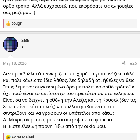
ορθό τρόπο. Αλλά ευχαριστώ που εκφράσατε τις ανησυχίες
σας μαζί μου :)
cougr
R
e
a
SBE
c
t
¥
i
o
n
May 18, 2026
#26
s
:
Δεν αμφιβάλλω ότι γνωρίζεις μια χαρά τα γιαπωνέζικα αλλά
και πάλι κάνεις το ίδιο λάθος, λες δηλαδή ότι ήθελες να δεις
"πώς λέμε τον συγκεκριμένο όρο με πολιτικά ορθό τρόπο" κι
όχι ποιό είναι το αντίστοιχο του πρωτότυπου στα ελληνικά.
Είναι σα να δειχνει η οθόνη την Αλέξις και τη Κρυστλ (δεν τις
ξέρεις είναι κάτι παλιές) να μαλλιοτραβιούνται στο
σιντριβάνι και να γράφουν οι υπότιτλοι απο κάτω:
Α: Μικρή αλήτισσα, μου καταστρέψατε το φόρεμα.
Β: Είστε ελεεινή πόρνη. Έξω από την οικία μου.
AoratiMelani
R