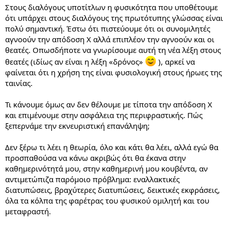
Στους διαλόγους υποτίτλων η φυσικότητα που υποθέτουμε
ότι υπάρχει στους διαλόγους της πρωτότυπης γλώσσας είναι
πολύ σημαντική. Έστω ότι πιστεύουμε ότι οι συνομιλητές
αγνοούν την απόδοση Χ αλλά επιπλέον την αγνοούν και οι
θεατές. Οπωσδήποτε να γνωρίσουμε αυτή τη νέα λέξη στους
θεατές (ιδίως αν είναι η λέξη «δρόνος»
), αρκεί να
φαίνεται ότι η χρήση της είναι φυσιολογική στους ήρωες της
ταινίας.
Τι κάνουμε όμως αν δεν θέλουμε με τίποτα την απόδοση Χ
και επιμένουμε στην ασφάλεια της περιφραστικής. Πώς
ξεπερνάμε την εκνευριστική επανάληψη;
Δεν ξέρω τι λέει η θεωρία, όλο και κάτι θα λέει, αλλά εγώ θα
προσπαθούσα να κάνω ακριβώς ότι θα έκανα στην
καθημερινότητά μου, στην καθημερινή μου κουβέντα, αν
αντιμετώπιζα παρόμοιο πρόβλημα: εναλλακτικές
διατυπώσεις, βραχύτερες διατυπώσεις, δεικτικές εκφράσεις,
όλα τα κόλπα της φαρέτρας του φυσικού ομιλητή και του
μεταφραστή.