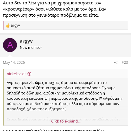
Αυτά δεν τα λέω για να μη χρησιμοποιήσετε τον
«κροσντρέσερ» όσοι νιώθετε καλά με τον όρο. Σαν
προσέγγιση στο γενικότερο πρόβλημα τα είπα.
argyv
R
e
a
argyv
c
A
t
New member
i
o
n
May 14, 2026
#23
s
:
nickel said:
Άγριες πρωινές ώρες προχτές, άφησα σε εκκρεμότητα το
σημαντικό αυτό ζήτημα της μονολεκτικής απόδοσης. Έχουμε
δηλαδή το δίλημμα: αφύσικη* μονολεκτική απόδοση ή
κουραστική επανάληψη περιφραστικής απόδοσης; [* «Αφύσικη»
σύμφωνα με τα δικά μου κριτήρια, αλλά ας το πάρουμε και σαν
παραδοχή, χάριν της συζήτησης.]
Στους διαλόγους υποτίτλων η φυσικότητα που υποθέτουμε ότι
Click to expand...
υπάρχει στους διαλόγους της πρωτότυπης γλώσσας είναι πολύ
σημαντική. Έστω ότι πιστεύουμε ότι οι συνομιλητές αγνοούν την
Σας ευχαριστώ πολύ για την οπτική σας και πάλι!