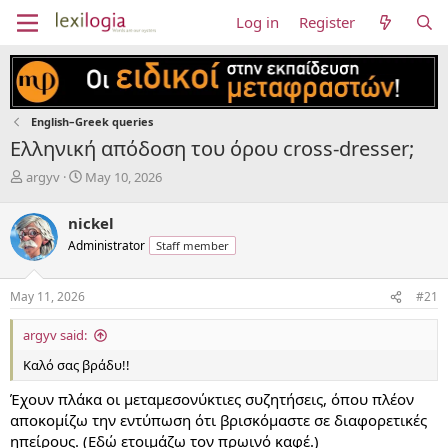
Log in
Register
English–Greek queries
Ελληνική απόδοση του όρου cross-dresser;
T
S
argyv
May 10, 2026
h
t
r
a
nickel
e
r
Administrator
Staff member
a
t
d
d
s
a
May 11, 2026
#21
t
t
a
e
argyv said:
r
t
Καλό σας βράδυ!!
e
r
Έχουν πλάκα οι μεταμεσονύκτιες συζητήσεις, όπου πλέον
αποκομίζω την εντύπωση ότι βρισκόμαστε σε διαφορετικές
ηπείρους. (Εδώ ετοιμάζω τον πρωινό καφέ.)