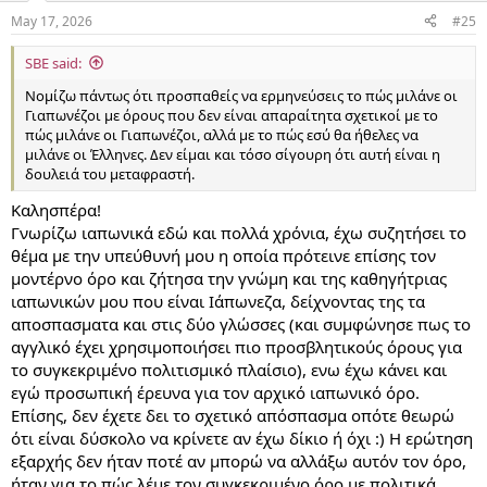
n
May 17, 2026
#25
s
:
SBE said:
Νομίζω πάντως ότι προσπαθείς να ερμηνεύσεις το πώς μιλάνε οι
Γιαπωνέζοι με όρους που δεν είναι απαραίτητα σχετικοί με το
πώς μιλάνε οι Γιαπωνέζοι, αλλά με το πώς εσύ θα ήθελες να
μιλάνε οι Έλληνες. Δεν είμαι και τόσο σίγουρη ότι αυτή είναι η
δουλειά του μεταφραστή.
Καλησπέρα!
Γνωρίζω ιαπωνικά εδώ και πολλά χρόνια, έχω συζητήσει το
θέμα με την υπεύθυνή μου η οποία πρότεινε επίσης τον
μοντέρνο όρο και ζήτησα την γνώμη και της καθηγήτριας
ιαπωνικών μου που είναι Ιάπωνεζα, δείχνοντας της τα
αποσπασματα και στις δύο γλώσσες (και συμφώνησε πως το
αγγλικό έχει χρησιμοποιήσει πιο προσβλητικούς όρους για
το συγκεκριμένο πολιτισμικό πλαίσιο), ενω έχω κάνει και
εγώ προσωπική έρευνα για τον αρχικό ιαπωνικό όρο.
Επίσης, δεν έχετε δει το σχετικό απόσπασμα οπότε θεωρώ
ότι είναι δύσκολο να κρίνετε αν έχω δίκιο ή όχι :) Η ερώτηση
εξαρχής δεν ήταν ποτέ αν μπορώ να αλλάξω αυτόν τον όρο,
ήταν για το πώς λέμε τον συγκεκριμένο όρο με πολιτικά