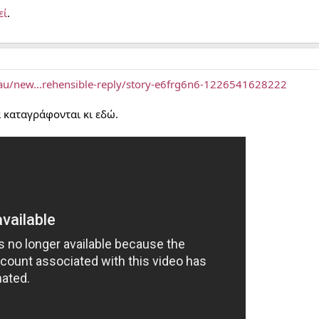
εί
.
.au/new...rehensible-reply/story-e6frg6n6-1226541628222
α καταγράφονται κι εδώ.