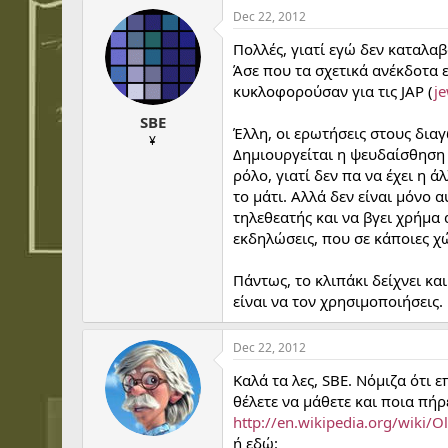
Dec 22, 2012
Πολλές, γιατί εγώ δεν καταλαβ
Άσε που τα σχετικά ανέκδοτα 
κυκλοφορούσαν για τις JAP (
j
SBE
Έλλη, οι ερωτήσεις στους δια
¥
Δημιουργείται η ψευδαίσθηση 
ρόλο, γιατί δεν πα να έχει η 
το μάτι. Αλλά δεν είναι μόνο 
τηλεθεατής και να βγει χρήμα 
εκδηλώσεις, που σε κάποιες χώρ
Πάντως, το κλιπάκι δείχνει κα
είναι να τον χρησιμοποιήσεις.
Dec 22, 2012
Καλά τα λες, SBE. Νόμιζα ότι ε
θέλετε να μάθετε και ποια πήρε
http://en.wikipedia.org/wiki/O
ή εδώ: