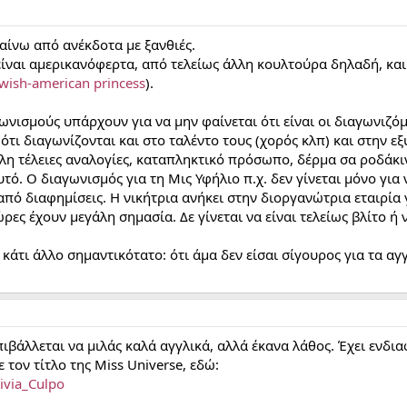
αίνω από ανέκδοτα με ξανθιές.
είναι αμερικανόφερτα, από τελείως άλλη κουλτούρα δηλαδή, και
ewish-american princess
).
γωνισμούς υπάρχουν για να μην φαίνεται ότι είναι οι διαγωνιζ
ότι διαγωνίζονται και στο ταλέντο τους (χορός κλπ) και στην ε
άλλη τέλειες αναλογίες, καταπληκτικό πρόσωπο, δέρμα σα ροδάκινο
αυτό. Ο διαγωνισμός για τη Μις Υφήλιο π.χ. δεν γίνεται μόνο για
από διαφημίσεις. Η νικήτρια ανήκει στην διοργανώτρια εταιρία 
ες έχουν μεγάλη σημασία. Δε γίνεται να είναι τελείως βλίτο ή να
ι κάτι άλλο σημαντικότατο: ότι άμα δεν είσαι σίγουρος για τα αγ
πιβάλλεται να μιλάς καλά αγγλικά, αλλά έκανα λάθος. Έχει ενδιαφ
 τον τίτλο της Miss Universe, εδώ:
livia_Culpo