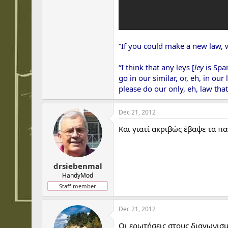
“If you could make a new law, 
“I think that any leys [
ley
is Spa
go in our similar, or, eh, in our
please do our only, eh, law tha
Dec 21, 2012
Και γιατί ακριβώς έβαψε τα πα
drsiebenmal
HandyMod
Staff member
Dec 21, 2012
Οι ερωτήσεις στους διαγωνισμ