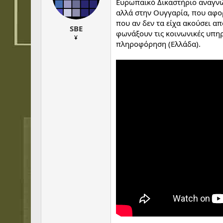
t
t
Ευρωπαϊκό Δικαστήριο αναγνώρι
a
e
αλλά στην Ουγγαρία, που αφορ
r
που αν δεν τα είχα ακούσει απ
SBE
t
φωνάξουν τις κοινωνικές υπηρ
e
¥
πληροφόρηση (Ελλάδα).
r