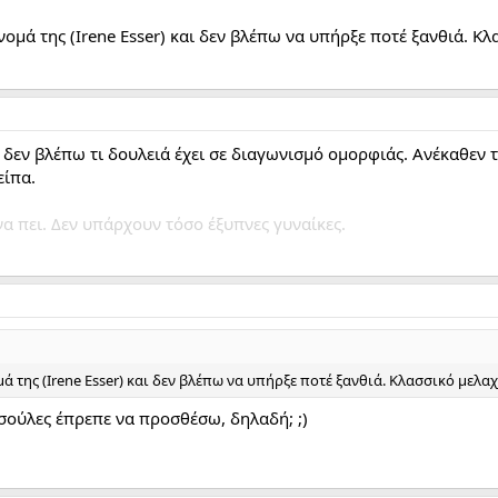
νομά της (Irene Esser) και δεν βλέπω να υπήρξε ποτέ ξανθιά. Κ
 δεν βλέπω τι δουλειά έχει σε διαγωνισμό ομορφιάς. Ανέκαθεν 
είπα.
να πει. Δεν υπάρχουν τόσο έξυπνες γυναίκες.
μά της (Irene Esser) και δεν βλέπω να υπήρξε ποτέ ξανθιά. Κλασσικό μελα
σούλες έπρεπε να προσθέσω, δηλαδή; ;)