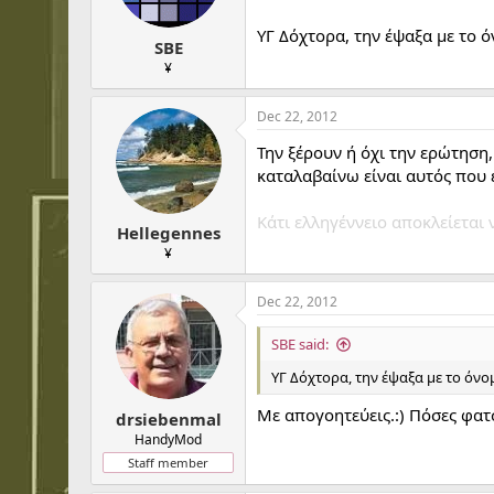
YΓ Δόχτορα, την έψαξα με το ό
SBE
¥
Dec 22, 2012
Την ξέρουν ή όχι την ερώτηση,
καταλαβαίνω είναι αυτός που 
Κάτι ελληγέννειο αποκλείεται 
Hellegennes
¥
Dec 22, 2012
SBE said:
YΓ Δόχτορα, την έψαξα με το όνο
Με απογοητεύεις.:) Πόσες φατ
drsiebenmal
HandyMod
Staff member