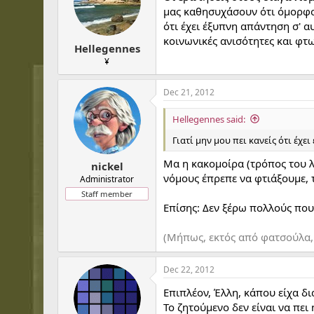
μας καθησυχάσουν ότι όμορφος 
ότι έχει έξυπνη απάντηση σ' α
κοινωνικές ανισότητες και φτ
Hellegennes
¥
Dec 21, 2012
Hellegennes said:
Γιατί μην μου πει κανείς ότι έχε
Μα η κακομοίρα (τρόπος του λέ
nickel
νόμους έπρεπε να φτιάξουμε, τ
Administrator
Staff member
Επίσης: Δεν ξέρω πολλούς που 
(Μήπως, εκτός από φατσούλα, π
Dec 22, 2012
Επιπλέον, Έλλη, κάπου είχα δι
Το ζητούμενο δεν είναι να πει