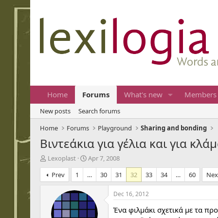
Home
Forums
What's new
Members
New posts
Search forums
Home
Forums
Playground
Sharing and bonding
Βιντεάκια για γέλια και για κλά
T
S
Lexoplast
Apr 7, 2008
h
t
Prev
1
…
30
31
32
33
34
…
60
Nex
r
a
e
r
a
t
Dec 16, 2012
d
d
Ένα φιλμάκι σχετικά με τα πρ
s
a