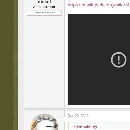
nickel
http://en.wikipedia.org/wiki/M
Administrator
Staff member
Dec 22, 2012
Earion said: