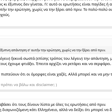
κι έξυπνος δεν γίνεται. Γι' αυτό οι ερωτήσεις είναι παγίδες ή α
υτήν την ερώτηση, χωρίς να την ξέρει από πριν. Το πολύ-πολύ ο
ωχούς.
ι έξυπνη απάντηση σ' αυτήν την ερώτηση, χωρίς να την ξέρει από πριν.
γειν) ξεκινά σωστά (επίσης τρόπος του λέγειν) την απάντηση, με
ους έχουμε φτιάξει. Έπειτα αρχίζει να ρετάρει και να σερφάρει.
πιστεύουν ότι οι όμορφες είναι χαζές. Αλλά μπορεί και να μην τ
ρέπει να βάλω και disclaimer; )
αβάσει ότι τους δίνουν λίστα με όλες τις ερωτήσεις από πριν.
 η διαγωνιζόμενη κάτι Ελληγένειο, αλλά να δείξει ότι μπορεί ν