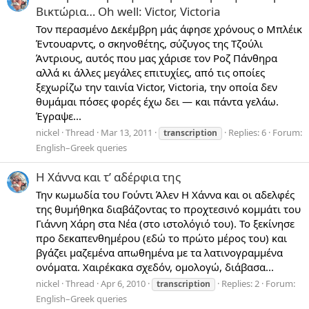
Βικτώρια… Oh well: Victor, Victoria
Τον περασμένο Δεκέμβρη μάς άφησε χρόνους ο Μπλέικ
Έντουαρντς, ο σκηνοθέτης, σύζυγος της Τζούλι
Άντριους, αυτός που μας χάρισε τον Ροζ Πάνθηρα
αλλά κι άλλες μεγάλες επιτυχίες, από τις οποίες
ξεχωρίζω την ταινία Victor, Victoria, την οποία δεν
θυμάμαι πόσες φορές έχω δει — και πάντα γελάω.
Έγραψε...
nickel
Thread
Mar 13, 2011
Replies: 6
Forum:
transcription
English–Greek queries
Η Χάννα και τ’ αδέρφια της
Την κωμωδία του Γούντι Άλεν Η Χάννα και οι αδελφές
της θυμήθηκα διαβάζοντας το προχτεσινό κομμάτι του
Γιάννη Χάρη στα Νέα (στο ιστολόγιό του). Το ξεκίνησε
προ δεκαπενθημέρου (εδώ το πρώτο μέρος του) και
βγάζει μαζεμένα απωθημένα με τα λατινογραμμένα
ονόματα. Χαιρέκακα σχεδόν, ομολογώ, διάβασα...
nickel
Thread
Apr 6, 2010
Replies: 2
Forum:
transcription
English–Greek queries