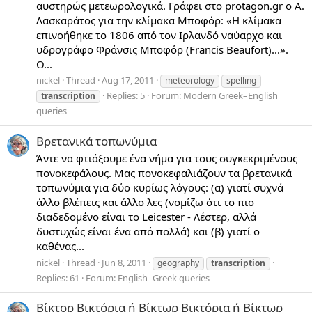
αυστηρώς μετεωρολογικά. Γράφει στο protagon.gr ο Α.
Λασκαράτος για την κλίμακα Μποφόρ: «Η κλίμακα
επινοήθηκε το 1806 από τον Ιρλανδό ναύαρχο και
υδρογράφο Φράνσις Μποφόρ (Francis Beaufort)...».
Ο...
nickel
Thread
Aug 17, 2011
meteorology
spelling
Replies: 5
Forum:
Modern Greek–English
transcription
queries
Βρετανικά τοπωνύμια
Άντε να φτιάξουμε ένα νήμα για τους συγκεκριμένους
πονοκεφάλους. Μας πονοκεφαλιάζουν τα βρετανικά
τοπωνύμια για δύο κυρίως λόγους: (α) γιατί συχνά
άλλο βλέπεις και άλλο λες (νομίζω ότι το πιο
διαδεδομένο είναι το Leicester - Λέστερ, αλλά
δυστυχώς είναι ένα από πολλά) και (β) γιατί ο
καθένας...
nickel
Thread
Jun 8, 2011
geography
transcription
Replies: 61
Forum:
English–Greek queries
Βίκτορ Βικτόρια ή Βίκτωρ Βικτόρια ή Βίκτωρ