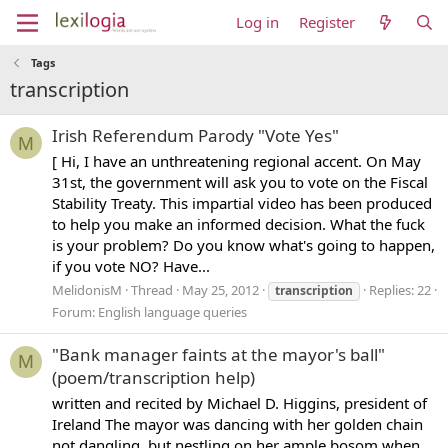
Log in
Register
Tags
transcription
Irish Referendum Parody "Vote Yes"
M
[ Hi, I have an unthreatening regional accent. On May
31st, the government will ask you to vote on the Fiscal
Stability Treaty. This impartial video has been produced
to help you make an informed decision. What the fuck
is your problem? Do you know what's going to happen,
if you vote NO? Have...
MelidonisM
Thread
May 25, 2012
Replies: 22
transcription
Forum:
English language queries
"Bank manager faints at the mayor's ball"
M
(poem/transcription help)
written and recited by Michael D. Higgins, president of
Ireland The mayor was dancing with her golden chain
not dangling, but nestling on her ample bosom when