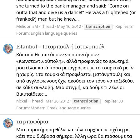
she turned to the bank manager and said: "Come on
outta that and give us a dance!" He was a frightened (or
franked?) man but he knew...
MelidonisM
Thread
May 16, 2012
Replies: 8
transcription
Forum:
English language queries
Istanbul = Ισταμπούλ ή Ιστανμπούλ;
Κάποιοι θα σπεύσουν να απαντήσουν
«Κωνσταντινούπολη», αλλά προφανώς το ερώτημά
μου είναι κατά πόσο μεταγράφουμε το τουρκικό με -ν-
ή χωρίς. Στα τουρκικά προφέρεται [ιστάνμπουλ] και
από αγγλόφωνους έχω ακούσει τον τόνο να ταξιδεύει
σε κάθε συλλαβή. Μια στιγμή, να δούμε τι λένε οι
Βικιπαίδειες...
nickel
Thread
Mar 26, 2012
Replies: 33
transcription
Forum:
Modern Greek language queries
τα μποφόρια
Μια παρατήρηση θέλω να κάνω αρχικά σε σχέση με
κάτι που διάβασα σήμερα. Άλλη ώρα θα πιάσουμε τα