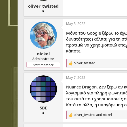
t
t
oliver_twisted
a
e
r
¥
t
e
May 3, 2022
r
Μόνο του Google ξέρω. Το έχω
δυνατότητες (κόλπα) για τη στί
προτιμώ να χρησιμοποιώ επα
κάποτε...
nickel
Administrator
oliver_twisted
R
Staff member
e
a
May 7, 2022
c
t
Nuance Dragon. Δεν ξέρω αν κυ
i
o
λογισμικό για πλήρη φωνητικό
n
του αυτά που χρησιμοποιείς σ
s
Κατά τα άλλα, η υπαγόρευση στ
:
SBE
¥
oliver_twisted
and
nickel
R
e
a