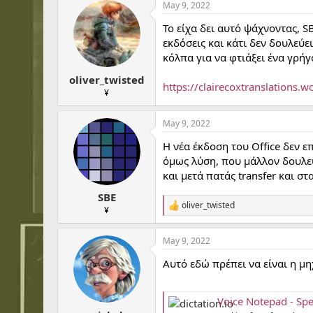
May 9, 2022
c
t
To είχα δει αυτό ψάχνοντας, S
i
o
εκδόσεις και κάτι δεν δουλεύε
n
κόλπα για να φτιάξει ένα γρήγ
s
:
oliver_twisted
https://clairecoxtranslations.
¥
May 9, 2022
Η νέα έκδοση του Office δεν ε
όμως λύση, που μάλλον δουλεύ
και μετά πατάς transfer και στ
SBE
oliver_twisted
R
¥
e
a
May 9, 2022
c
t
Αυτό εδώ πρέπει να είναι η μ
i
o
n
s
Voice Notepad - Spe
: