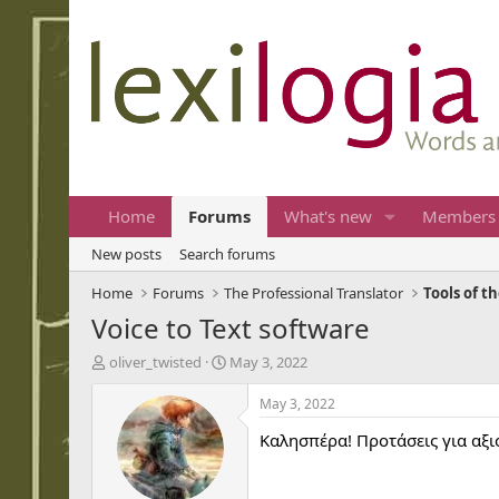
Home
Forums
What's new
Members
New posts
Search forums
Home
Forums
The Professional Translator
Tools of t
Voice to Text software
T
S
oliver_twisted
May 3, 2022
h
t
r
a
May 3, 2022
e
r
Καλησπέρα! Προτάσεις για αξιό
a
t
d
d
s
a