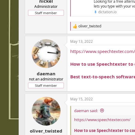
nickel
Looking for a free alter
lets you type with your v
Administrator
dictation.io
Staff member
oliver_twisted
R
e
a
May 13, 2022
c
t
https://www.speechtexter.com
i
o
n
How to use Speechtexter to 
s
:
daeman
Best text-to-speech softwar
not an administrator
Staff member
May 15, 2022
daeman said:
https://www.speechtexter.com/
How to use Speechtexter to con
oliver_twisted