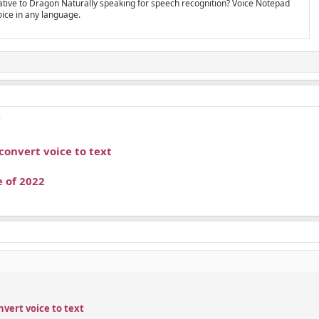
native to Dragon Naturally speaking for speech recognition? Voice Notepad
oice in any language.
/
convert voice to text
e of 2022
vert voice to text