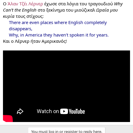
Ο
Άλαν Τζέι Λέρνερ
έχωσε στα λόγια του τραγουδιού
Why
Can’t the English
στο ξεκίνημα του μιούζικαλ
Ωραία μου
κυρία
τους στίχους:
There are even places where English completely
disappears,
Why, in America they haven't spoken it for years.
Και ο Λέρνερ ήταν Αμερικανός!
You must log in or register to reply here.