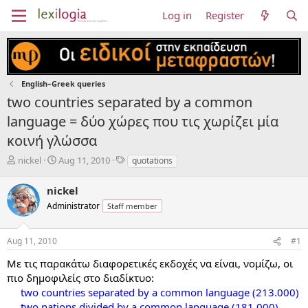
Log in
Register
English–Greek queries
two countries separated by a common
language = δύο χώρες που τις χωρίζει μία
κοινή γλώσσα
T
S
T
nickel
Aug 11, 2010
quotations
h
t
a
r
a
g
nickel
e
r
s
Administrator
Staff member
a
t
d
d
s
a
Aug 11, 2010
#1
t
t
a
e
Με τις παρακάτω διαφορετικές εκδοχές να είναι, νομίζω, οι
r
πιο δημοφιλείς στο διαδίκτυο:
t
two countries separated by a common language (213.000)
e
two nations divided by a common language (181.000)
r