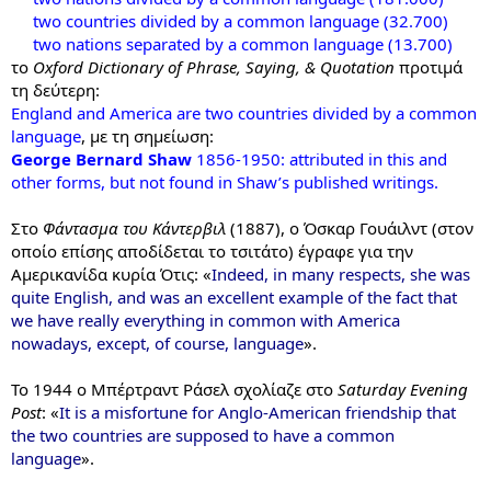
two countries divided by a common language (32.700)
two nations separated by a common language (13.700)
το
Oxford Dictionary of Phrase, Saying, & Quotation
προτιμά
τη δεύτερη:
England and America are two countries divided by a common
language
, με τη σημείωση:
George Bernard Shaw
1856-1950: attributed in this and
other forms, but not found in Shaw’s published writings.
Στο
Φάντασμα του Κάντερβιλ
(1887), ο Όσκαρ Γουάιλντ (στον
οποίο επίσης αποδίδεται το τσιτάτο) έγραφε για την
Αμερικανίδα κυρία Ότις: «
Indeed, in many respects, she was
quite English, and was an excellent example of the fact that
we have really everything in common with America
nowadays, except, of course, language
».
Το 1944 ο Μπέρτραντ Ράσελ σχολίαζε στο
Saturday Evening
Post
: «
It is a misfortune for Anglo-American friendship that
the two countries are supposed to have a common
language
».