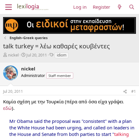
Log in
Register
English–Greek queries
talk turkey = λέω καθαρές κουβέντες
T
S
T
nickel
Jul 20, 2011
idiom
h
t
a
r
a
g
nickel
e
r
s
Administrator
Staff member
a
t
d
d
s
a
Jul 20, 2011
#1
t
t
a
e
Καμία σχέση με την Τουρκία (πέρα από όσα είχα γράψει
r
εδώ
).
t
e
Mr Obama said the proposal was "consistent" with a plan
r
the White House had been urging, and called on leaders in
the House and Senate from both parties to start "
talking