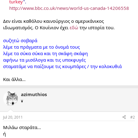
turkey
".
http://www.bbc.co.uk/news/world-us-canada-14206558
Δεν είναι καθόλου καινούργιος ο αμερικάνικος
ιδιωματισμός. Ο Κουίνιον έχει
εδώ
την ιστορία του.
συζητώ σοβαρά
λέμε τα πράγματα με το όνομά τους
λέμε τα σύκα σύκα και τη σκάφη σκάφη
αφήνω τα μισόλογα και τις υπεκφυγές
σταματάμε να παίζουμε τις κουμπάρες / την κολοκυθιά
Και άλλα...
azimuthios
¥
Jul 20, 2011
#2
Μιλάω σταράτα...
ή