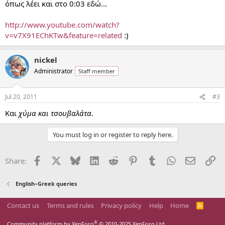
όπως λέει και στο 0:03 εδώ...
http://www.youtube.com/watch?
v=v7X91EChKTw&feature=related
:)
nickel
Administrator
Staff member
Jul 20, 2011
#3
Και
χύμα και τσουβαλάτα
.
You must log in or register to reply here.
Facebook
X
Bluesky
LinkedIn
Reddit
Pinterest
Tumblr
WhatsApp
Email
Li
Share:
English–Greek queries
Contact us
Terms and rules
Privacy policy
Help
Home
R
S
S
®
Community platform by XenForo
© 2010-2025 XenForo Ltd.