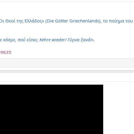
ι Θεοί της Ελλάδος» (Die Götter Griechenlands), το ποίημα του
ε κόσμε, πού είσαι;
Kehre
wieder/ Γύρνα ξανά!»
.
09635