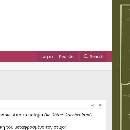
Log in
Register
Search
#1
φράσω. Από το ποίημα
Die Götter Griechenlands.
ήκη του μεταφρασμένο τον στίχο;