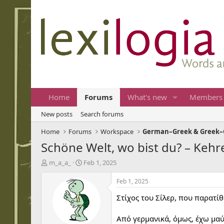
Home
Forums
What's new
Members
New posts
Search forums
Home
Forums
Workspace
German–Greek & Greek–
Schöne Welt, wo bist du? – Kehr
T
S
m_a_a_
Feb 1, 2025
h
t
r
a
Feb 1, 2025
e
r
Στίχος του Σίλερ, που παρατ
a
t
d
d
s
a
Από γερμανικά, όμως, έχω μαύ