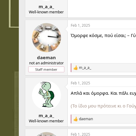
t
t
m_a_a_
a
e
r
Well-known member
t
e
Feb 1, 2025
r
Όμορφε κόσμε, πού είσαι; – Γ
daeman
not an administrator
m_a_a_
R
Staff member
e
a
Feb 1, 2025
c
t
Απλά και όμορφα. Και πάλι ευ
i
o
n
(Το ίδιο μου πρότεινε κι ο Γο
s
:
m_a_a_
daeman
R
Well-known member
e
a
Feb 1, 2025
c