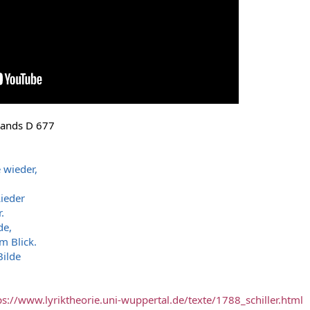
nlands D 677
 wieder,
Lieder
.
de,
m Blick.
ilde
ps://www.lyriktheorie.uni-wuppertal.de/texte/1788_schiller.html