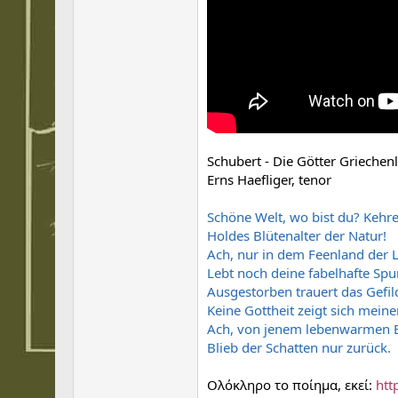
Schubert - Die Götter Grieche
Erns Haefliger, tenor
Schöne Welt, wo bist du? Kehre
Holdes Blütenalter der Natur!
Ach, nur in dem Feenland der 
Lebt noch deine fabelhafte Spur
Ausgestorben trauert das Gefil
Keine Gottheit zeigt sich meine
Ach, von jenem lebenwarmen B
Blieb der Schatten nur zurück.
Ολόκληρο το ποίημα, εκεί:
htt