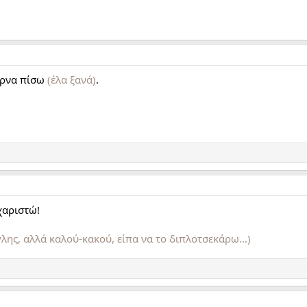
ύρνα πίσω
(έλα ξανά)
.
χαριστώ!
ύγλης, αλλά καλού-κακού, είπα να το διπλοτσεκάρω…)