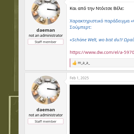
t
Και από την Ντόιτσε Βέλε:
i
o
n
Χαρακτηριστικό παράδειγμα «Ο
s
Σούμπερτ:
:
daeman
not an administrator
«
Schöne
Welt, wo
bist
du?/ Ωραί
Staff member
https://www.dw.com/el/a-597
m_a_a_
R
e
a
Feb 1, 2025
c
t
i
o
n
s
:
daeman
not an administrator
Staff member