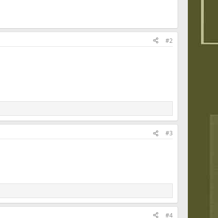
#2
#3
#4