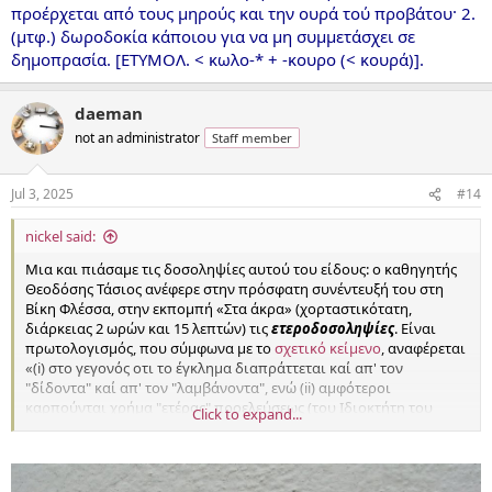
προέρχεται από τους μηρούς και την ουρά τού προβάτου· 2.
(μτφ.) δωροδοκία κάποιου για να μη συμμετάσχει σε
δημοπρασία. [ΕΤΥΜΟΛ. < κωλο-* + -κουρο (< κουρά)].
daeman
not an administrator
Staff member
Jul 3, 2025
#14
nickel said:
Μια και πιάσαμε τις δοσοληψίες αυτού του είδους: ο καθηγητής
Θεοδόσης Τάσιος ανέφερε στην πρόσφατη συνέντευξή του στη
Βίκη Φλέσσα, στην εκπομπή «Στα άκρα» (χορταστικότατη,
διάρκειας 2 ωρών και 15 λεπτών) τις
ετεροδοσοληψίες
. Είναι
πρωτολογισμός, που σύμφωνα με το
σχετικό κείμενο
, αναφέρεται
«(i) στο γεγονός οτι το έγκλημα διαπράττεται καί απ' τον
"δίδοντα" καί απ' τον "λαμβάνοντα", ενώ (ii) αμφότεροι
καρπούνται χρήμα "ετέρας" προελεύσεως (του Ιδιοκτήτη του
Click to expand...
Έργου δηλαδή)». Υπάρχει στην αρχή και αναφορά στον
λεξιλογικό πλούτο του φαινομένου: