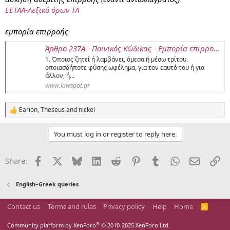
ΕΕΤΑΑ-Λεξικό όρων ΤΑ
Δεν βρήκα κάποιον όρο για την ανάγκη μας εδώ, εκτός από τον
μεσάζοντα
.
εμπορία επιρροής
Άρθρο 237Α - Ποινικός Κώδικας - Εμπορία επιρροής - Μεσάζοντες
Θα προσθέσω όμως και (για ειδικές χρήσεις) τον
διεκπεραιωτή
.
1. Όποιος ζητεί ή λαμβάνει, άμεσα ή μέσω τρίτου,
οποιασδήποτε φύσης ωφέλημα, για τον εαυτό του ή για
άλλον, ή...
www.lawspot.gr
Earion
,
Theseus
and
nickel
R
e
a
You must log in or register to reply here.
c
t
i
Facebook
X
Bluesky
LinkedIn
Reddit
Pinterest
Tumblr
WhatsApp
Email
Li
Share:
o
n
s
English–Greek queries
:
Contact us
Terms and rules
Privacy policy
Help
Home
R
S
S
®
Community platform by XenForo
© 2010-2025 XenForo Ltd.