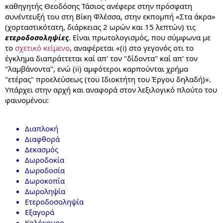
καθηγητής Θεοδόσης Τάσιος ανέφερε στην πρόσφατη
συνέντευξή του στη Βίκη Φλέσσα, στην εκπομπή «Στα άκρα»
(χορταστικότατη, διάρκειας 2 ωρών και 15 λεπτών) τις
ετεροδοσοληψίες
. Είναι πρωτολογισμός, που σύμφωνα με
το
σχετικό κείμενο
, αναφέρεται «(i) στο γεγονός οτι το
έγκλημα διαπράττεται καί απ' τον "δίδοντα" καί απ' τον
"λαμβάνοντα", ενώ (ii) αμφότεροι καρπούνται χρήμα
"ετέρας" προελεύσεως (του Ιδιοκτήτη του Έργου δηλαδή)».
Υπάρχει στην αρχή και αναφορά στον λεξιλογικό πλούτο του
φαινομένου:
Διαπλοκή
Διαφθορά
Δεκασμός
Δωροδοκία
Δωροδοσία
Δωροκοπία
Δωροληψία
Ετεροδοσοληψία
Εξαγορά
Κολόκουρο