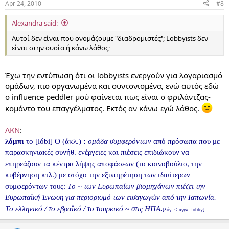
Apr 24, 2010
#8
Alexandra said:
Αυτοί δεν είναι που ονομάζουμε "διαδρομιστές"; Lobbyists δεν
είναι στην ουσία ή κάνω λάθος;
Έχω την εντύπωση ότι οι lobbyists ενεργούν για λογαριασμό
ομάδων, πιο οργανωμένα και συντονισμένα, ενώ αυτός εδώ
ο influence peddler μού φαίνεται πως είναι ο φριλάντζας-
κομάντο του επαγγέλματος. Εκτός αν κάνω εγώ λάθος.
ΛΚΝ
:
λόμπι
το [lóbi] O (άκλ.)
:
ομάδα συμφερόντων
από πρόσωπα που με
παρασκηνιακές συνήθ. ενέργειες και πιέσεις επιδιώκουν να
επηρεάζουν τα κέντρα λήψης αποφάσεων (το κοινοβούλιο, την
κυβέρνηση κτλ.) με στόχο την εξυπηρέτηση των ιδιαίτερων
συμφερόντων τους:
Tο
~
των Eυρωπαίων βιομηχάνων πιέζει την
Eυρωπαϊκή Ένωση για περιορισμό των εισαγωγών από την Iαπωνία.
Tο ελληνικό / το εβραϊκό / το τουρκικό
~
στις HΠA.
[λόγ. < αγγλ. lobby]