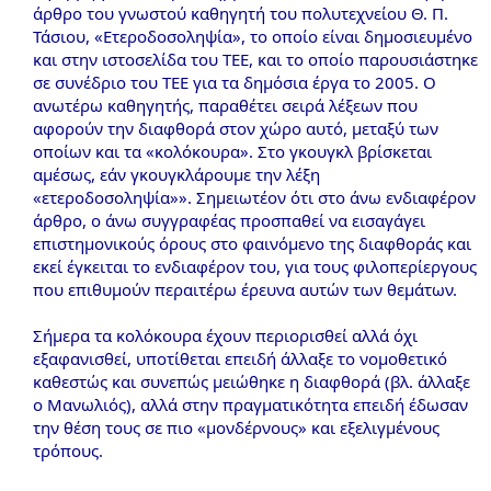
άρθρο του γνωστού καθηγητή του πολυτεχνείου Θ. Π.
Τάσιου, «Ετεροδοσοληψία», το οποίο είναι δημοσιευμένο
και στην ιστοσελίδα του ΤΕΕ, και το οποίο παρουσιάστηκε
σε συνέδριο του ΤΕΕ για τα δημόσια έργα το 2005. Ο
ανωτέρω καθηγητής, παραθέτει σειρά λέξεων που
αφορούν την διαφθορά στον χώρο αυτό, μεταξύ των
οποίων και τα «κολόκουρα». Στο γκουγκλ βρίσκεται
αμέσως, εάν γκουγκλάρουμε την λέξη
«ετεροδοσοληψία»». Σημειωτέον ότι στο άνω ενδιαφέρον
άρθρο, ο άνω συγγραφέας προσπαθεί να εισαγάγει
επιστημονικούς όρους στο φαινόμενο της διαφθοράς και
εκεί έγκειται το ενδιαφέρον του, για τους φιλοπερίεργους
που επιθυμούν περαιτέρω έρευνα αυτών των θεμάτων.
Σήμερα τα κολόκουρα έχουν περιορισθεί αλλά όχι
εξαφανισθεί, υποτίθεται επειδή άλλαξε το νομοθετικό
καθεστώς και συνεπώς μειώθηκε η διαφθορά (βλ. άλλαξε
ο Μανωλιός), αλλά στην πραγματικότητα επειδή έδωσαν
την θέση τους σε πιο «μονδέρνους» και εξελιγμένους
τρόπους.