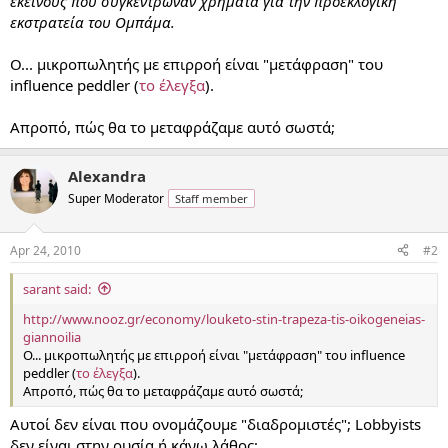
εκείνους που συγκέντρωναν χρήματα για την προεκλογική
εκστρατεία του Ομπάμα.
Ο... μικροπωλητής με επιρροή είναι "μετάφραση" του
influence peddler (
το έλεγξα
).
Απροπό, πώς θα το μεταφράζαμε αυτό σωστά;
Alexandra
Super Moderator
Staff member
Apr 24, 2010
#2
sarant said:
http://www.nooz.gr/economy/louketo-stin-trapeza-tis-oikogeneias-
giannoilia
Ο... μικροπωλητής με επιρροή είναι "μετάφραση" του influence
peddler (
το έλεγξα
).
Απροπό, πώς θα το μεταφράζαμε αυτό σωστά;
Αυτοί δεν είναι που ονομάζουμε "διαδρομιστές"; Lobbyists
δεν είναι στην ουσία ή κάνω λάθος;