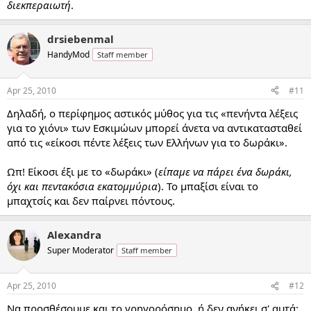
διεκπεραιωτή
.
drsiebenmal
HandyMod
Staff member
Apr 25, 2010
#11
Δηλαδή, ο περίφημος αστικός μύθος για τις «πενήντα λέξεις
για το χιόνι» των Εσκιμώων μπορεί άνετα να αντικατασταθεί
από τις «είκοσι πέντε λέξεις των Ελλήνων για το δωράκι».
Ωπ! Είκοσι έξι με το «δωράκι» (
είπαμε να πάρει ένα δωράκι,
όχι και πεντακόσια εκατομμύρια
). Το μπαξίσι είναι το
μπαχτσίς και δεν παίρνει πόντους.
Alexandra
Super Moderator
Staff member
Apr 25, 2010
#12
Να προσθέσουμε και το γρηγορόσημο, ή δεν ανήκει σ' αυτά;