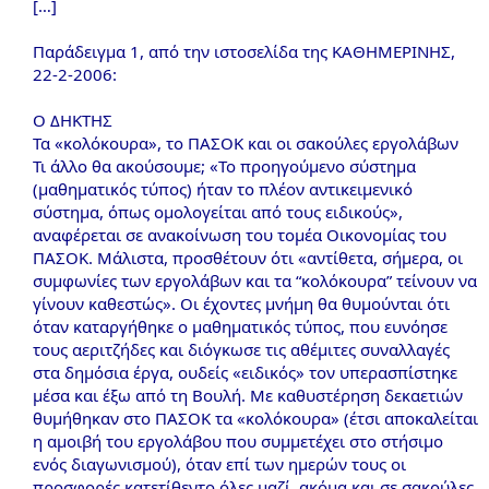
[…]
Παράδειγμα 1, από την ιστοσελίδα της ΚΑΘΗΜΕΡΙΝΗΣ,
22-2-2006:
O ΔHKTHΣ
Τα «κολόκουρα», το ΠAΣOK και οι σακούλες εργολάβων
Τι άλλο θα ακούσουμε; «Το προηγούμενο σύστημα
(μαθηματικός τύπος) ήταν το πλέον αντικειμενικό
σύστημα, όπως ομολογείται από τους ειδικούς»,
αναφέρεται σε ανακοίνωση του τομέα Οικονομίας του
ΠAΣOK. Μάλιστα, προσθέτουν ότι «αντίθετα, σήμερα, οι
συμφωνίες των εργολάβων και τα “κολόκουρα” τείνουν να
γίνουν καθεστώς». Οι έχοντες μνήμη θα θυμούνται ότι
όταν καταργήθηκε ο μαθηματικός τύπος, που ευνόησε
τους αεριτζήδες και διόγκωσε τις αθέμιτες συναλλαγές
στα δημόσια έργα, ουδείς «ειδικός» τον υπερασπίστηκε
μέσα και έξω από τη Βουλή. Με καθυστέρηση δεκαετιών
θυμήθηκαν στο ΠAΣOK τα «κολόκουρα» (έτσι αποκαλείται
η αμοιβή του εργολάβου που συμμετέχει στο στήσιμο
ενός διαγωνισμού), όταν επί των ημερών τους οι
προσφορές κατετίθεντο όλες μαζί, ακόμα και σε σακούλες