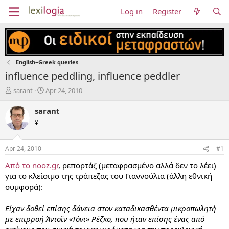
Log in
Register
English–Greek queries
influence peddling, influence peddler
T
S
sarant
Apr 24, 2010
h
t
r
a
sarant
e
r
¥
a
t
d
d
s
a
Apr 24, 2010
#1
t
t
a
e
Από το nooz.gr
, ρεπορτάζ (μεταφρασμένο αλλά δεν το λέει)
r
για το κλείσιμο της τράπεζας του Γιαννούλια (άλλη εθνική
t
συμφορά):
e
r
Είχαν δοθεί επίσης δάνεια στον καταδικασθέντα μικροπωλητή
με επιρροή Άντοϊν «Τόνι» Ρέζκο, που ήταν επίσης ένας από