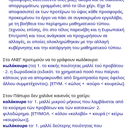
απορριμμάτων, γραμμένες από το ίδιο χέρι. Είχε δε
αποφασιστεί εκ των προτέρων το ύψος κάθε προσφοράς,
προκειμένου το έργο να πάει σε συγκεκριμένο εργολάβο,
με τη βοήθεια του περίφημου μαθηματικού τύπου.
Ξεχνούν, επίσης, ότι στο τέλος παρενέβη και η Ευρωπαϊκή
Επιτροπή και τους ανάγκασε να προχωρήσουν σε
αλλαγές, οι οποίες ολοκληρώθηκαν με την αλλαγή
κυβέρνησης και την κατάργηση του μαθηματικού τύπου.
Στο ΛΝΕΓ προτιμούν να το γράφουν
κωλόκουρο
:
κωλόκουρο
(το) 1. το κακής ποιότητας μαλλί τού προβάτου
· 2. η δωροδοκία (ειδικότ. το χρηματικό ποσό που παίρνει
κάποιος για να απομακρυνθεί από δημοπρασία προς όφελος
άλλου συμμετέχοντος). [ΕΤΥΜ. < κώλος + -κούρο < κουρεύω].
Στον Πάπυρο δεν χαλάνε κανενός το χατίρι:
κολόκουρο
το· 1. μαλλί μικρού μήκους που λαμβάνεται από
το κούρεμα τών προβάτων και τών κατσικιών· 2.
φιλοδώρημα. [ΕΤΥΜΟΛ. < κόλον «κολοβό» + κουρά (< κείρω
«κουρεύω»)].
κωλόκουρο
το· 1. μαλλί δεύτερης ποιότητας που