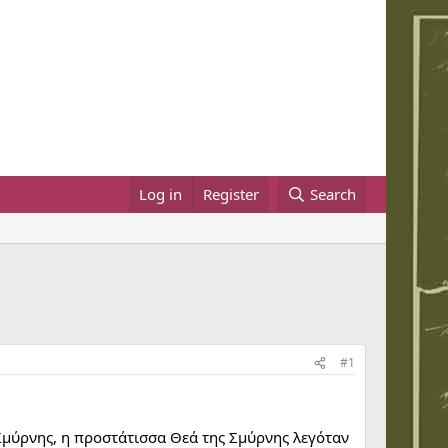
Log in
Register
Search
#1
Σμύρνης, η προστάτισσα Θεά της Σμύρνης λεγόταν