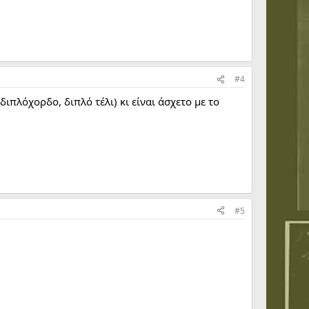
#4
διπλόχορδο, διπλό τέλι) κι είναι άσχετο με το
#5