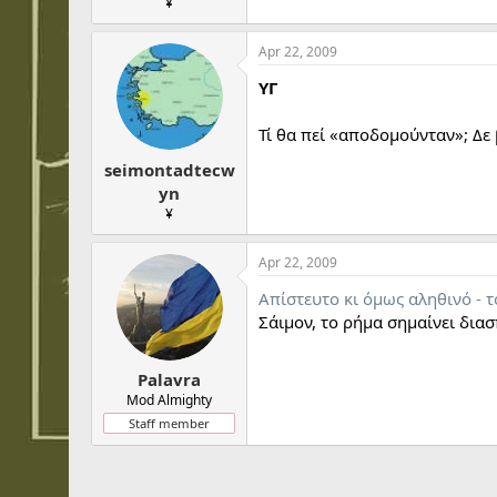
¥
Apr 22, 2009
ΥΓ
Τί θα πεί «αποδομούνταν»; Δε
seimontadtecw
yn
¥
Apr 22, 2009
Απίστευτο κι όμως αληθινό - 
Σάιμον, το ρήμα σημαίνει διασ
Palavra
Mod Almighty
Staff member