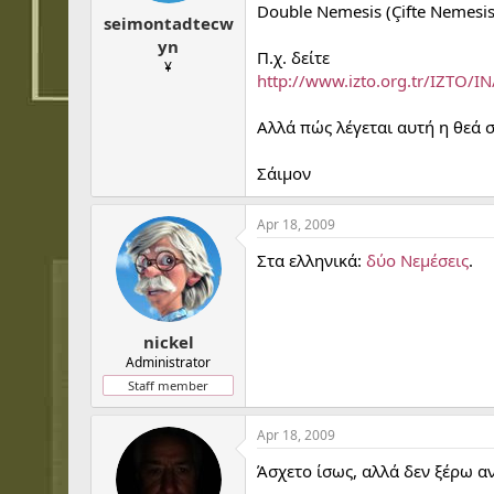
t
t
Double Nemesis (Çifte Nemesis
seimontadtecw
a
e
r
yn
Π.χ. δείτε
t
¥
http://www.izto.org.tr/IZTO/
e
r
Αλλά πώς λέγεται αυτή η θεά σ
Σάιμον
Apr 18, 2009
Στα ελληνικά:
δύο Νεμέσεις
.
nickel
Administrator
Staff member
Apr 18, 2009
Άσχετο ίσως, αλλά δεν ξέρω αν