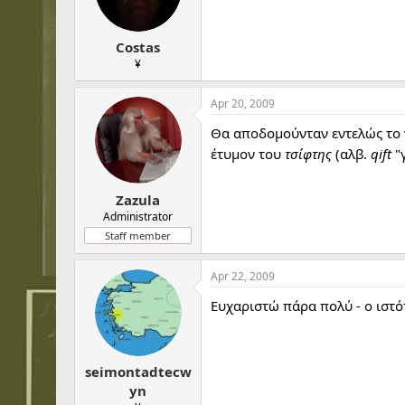
Costas
¥
Apr 20, 2009
Θα αποδομούνταν εντελώς το 
έτυμον του
τσίφτης
(αλβ.
qift
"γ
Zazula
Administrator
Staff member
Apr 22, 2009
Ευχαριστώ πάρα πολύ - ο ιστό
seimontadtecw
yn