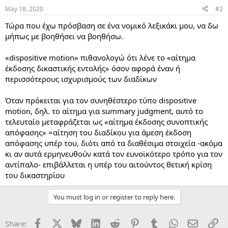
May 18, 2020
#2
Τώρα που έχω πρόσβαση σε ένα νομικό λεξικάκι μου, να δω
μήπως με βοηθήσει να βοηθήσω.
«dispositive motion» πιθανολογώ ότι λένε το «αίτημα
έκδοσης δικαστικής εντολής» όσον αφορά έναν ή
περισσότερους ισχυρισμούς των διαδίκων
Όταν πρόκειται για τον συνηθέστερο τύπο dispositive
motion, δηλ. το αίτημα για summary judgment, αυτό το
τελευταίο μεταφράζεται ως «αίτημα έκδοσης συνοπτικής
απόφασης» =αίτηση του διαδίκου για άμεση έκδοση
απόφασης υπέρ του, διότι από τα διαθέσιμα στοιχεία -ακόμα
κι αν αυτά ερμηνευθούν κατά τον ευνοϊκότερο τρόπο για τον
αντίπαλο- επιβάλλεται η υπέρ του αιτούντος θετική κρίση
του δικαστηρίου
You must log in or register to reply here.
Facebook
X
Bluesky
LinkedIn
Reddit
Pinterest
Tumblr
WhatsApp
Email
Li
Share: