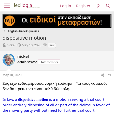
Log in
Register
English–Greek queries
dispositive motion
T
S
T
nickel
May 10, 2020
law
h
t
a
r
a
g
nickel
e
r
s
Administrator
Staff member
a
t
d
d
s
a
May 10, 2020
#1
t
t
a
e
Σας έχω ενδιαφέρουσα νομική ερώτηση. Για τους νομικούς
r
δεν θα πρέπει να είναι πολύ δύσκολη.
t
e
In law, a
is a motion seeking a trial court
r
dispositive motion
order entirely disposing of all or part of the claims in favor of
the moving party without need for further trial court