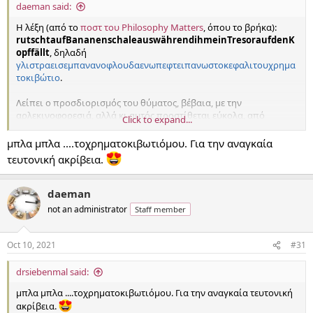
daeman said:
Η λέξη (από το
ποστ του Philosophy Matters
, όπου το βρήκα):
rutschtaufBananenschaleauswährendihmeinTresoraufdenK
opffällt
, δηλαδή
γλιστραεισεμπανανοφλουδαενωπεφτειπανωστοκεφαλιτουχρημα
τοκιβώτιο
.
Λείπει ο προσδιορισμός του θύματος, βέβαια, με την
αρλεκινοφορεσιά, αλλά κι αυτός προστίθεται εύκολα, από
Click to expand...
γερμανόφωνους τουλάχιστον.
μπλα μπλα ....τοχρηματοκιβωτιόμου. Για την αναγκαία
τευτονική ακρίβεια.
daeman
not an administrator
Staff member
Oct 10, 2021
#31
drsiebenmal said:
μπλα μπλα ....τοχρηματοκιβωτιόμου. Για την αναγκαία τευτονική
ακρίβεια.