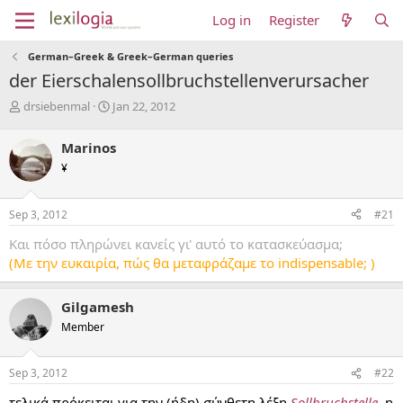
Log in
Register
German–Greek & Greek–German queries
der Eierschalensollbruchstellenverursacher
T
S
drsiebenmal
Jan 22, 2012
h
t
r
a
Marinos
e
r
¥
a
t
d
d
s
a
Sep 3, 2012
#21
t
t
a
e
Και πόσο πληρώνει κανείς γι' αυτό το κατασκεύασμα;
r
(Με την ευκαιρία, πώς θα μεταφράζαμε το indispensable; )
t
e
r
Gilgamesh
Member
Sep 3, 2012
#22
τελικά πρόκειται για την (ήδη) σύνθετη λέξη
Sollbruchstelle
, η