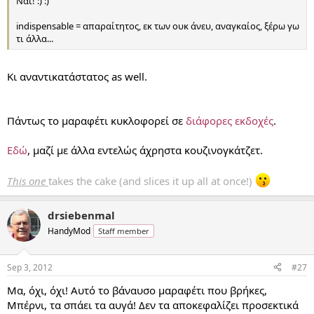
Ναι! :) :)
indispensable = απαραίτητος, εκ των ουκ άνευ, αναγκαίος, ξέρω γω
τι άλλα...
Κι αναντικατάστατος as well.
Πάντως το μαραφέτι κυκλοφορεί σε
διάφορες εκδοχές
.
Εδώ
, μαζί με άλλα εντελώς άχρηστα κουζινογκάτζετ.
This one
takes the cake (and slices it up all at once!)
drsiebenmal
HandyMod
Staff member
Sep 3, 2012
#27
Μα, όχι, όχι! Αυτό το βάναυσο μαραφέτι που βρήκες,
Μπέρνι, τα σπάει τα αυγά! Δεν τα αποκεφαλίζει προσεκτικά