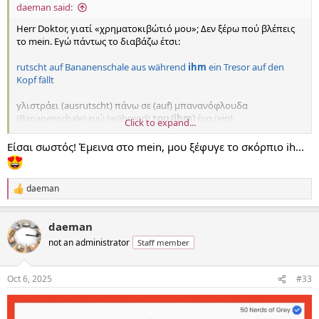
daeman said:
Herr Doktor, γιατί «χρηματοκιβώτιό μου»; Δεν ξέρω πού βλέπεις
το mein. Εγώ πάντως το διαβάζω έτσι:
rutscht auf Bananenschale aus während
ihm
ein Tresor auf den
Kopf fällt
γλιστράει (ausrutscht) πάνω σε (auf) μπανανόφλουδα
(Bananenschale) ενώ (während)
του (ihm)
ένα (ein)
Click to expand...
χρηματοκιβώτιο (Tresor) πάνω (auf) στο κεφάλι (den Kopf)
πέφτει
(fällt)
Είσαι σωστός! Έμεινα στο mein, μου ξέφυγε το σκόρπιο ih...
με την προσωπική αντωνυμία ihm στη δοτική (και βέβαια τη
γερμανική σύνταξη με το ρήμα στο τέλος). Κάνω λάθος;
daeman
R
e
a
daeman
c
t
not an administrator
Staff member
i
o
n
Oct 6, 2025
#33
s
: