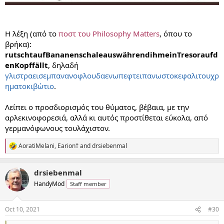
Η λέξη (από το
ποστ του Philosophy Matters
, όπου το
βρήκα):
rutschtaufBananenschaleauswährendihmeinTresoraufd
enKopffällt
, δηλαδή
γλιστραεισεμπανανοφλουδαενωπεφτειπανωστοκεφαλιτουχρ
ηματοκιβώτιο
.
Λείπει ο προσδιορισμός του θύματος, βέβαια, με την
αρλεκινοφορεσιά, αλλά κι αυτός προστίθεται εύκολα, από
γερμανόφωνους τουλάχιστον.
AoratiMelani
,
Earion†
and
drsiebenmal
R
e
a
drsiebenmal
c
t
HandyMod
Staff member
i
o
n
Oct 10, 2021
#30
s
: