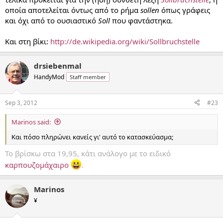
οποία αποτελείται όντως από το ρήμα
sollen
όπως γράφεις
και όχι από το ουσιαστικό
Soll
που φαντάστηκα.
Και στη βίκι:
http://de.wikipedia.org/wiki/Sollbruchstelle
drsiebenmal
HandyMod
Staff member
Sep 3, 2012
#23
Marinos said:
Και πόσο πληρώνει κανείς γι' αυτό το κατασκεύασμα;
Το βρίσκω στα 19,95, κάτι ανάλογο με το ειδικό
καρπουζομάχαιρο
.
Marinos
¥