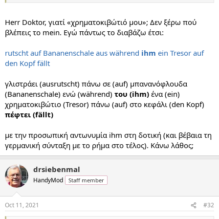
Herr Doktor, γιατί «χρηματοκιβώτιό μου»; Δεν ξέρω πού
βλέπεις το mein. Εγώ πάντως το διαβάζω έτσι:
rutscht auf Bananenschale aus während
ihm
ein Tresor auf
den Kopf fällt
γλιστράει (ausrutscht) πάνω σε (auf) μπανανόφλουδα
(Bananenschale) ενώ (während)
του (ihm)
ένα (ein)
χρηματοκιβώτιο (Tresor) πάνω (auf) στο κεφάλι (den Kopf)
πέφτει (fällt)
με την προσωπική αντωνυμία ihm στη δοτική (και βέβαια τη
γερμανική σύνταξη με το ρήμα στο τέλος). Κάνω λάθος;
drsiebenmal
HandyMod
Staff member
Oct 11, 2021
#32