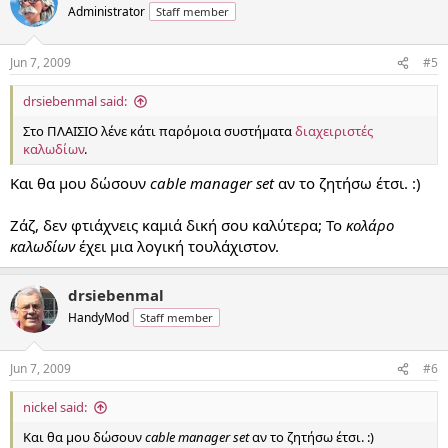
Administrator
Staff member
Jun 7, 2009
#5
drsiebenmal said:
Στο ΠΛΑΙΣΙΟ λένε κάτι παρόμοια συστήματα
διαχειριστές
καλωδίων
.
Και θα μου δώσουν
cable manager set
αν το ζητήσω έτσι. :)
Ζάζ, δεν φτιάχνεις καμιά δική σου καλύτερα; Το
κολάρο
καλωδίων
έχει μια λογική τουλάχιστον.
drsiebenmal
HandyMod
Staff member
Jun 7, 2009
#6
nickel said:
Και θα μου δώσουν
cable manager set
αν το ζητήσω έτσι. :)