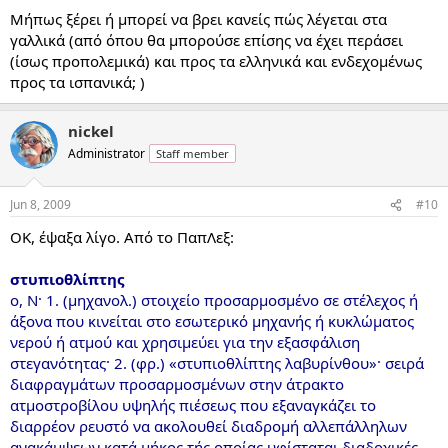
Μήπως ξέρει ή μπορεί να βρει κανείς πώς λέγεται στα
γαλλικά (από όπου θα μπορούσε επίσης να έχει περάσει
(ίσως προπολεμικά) και προς τα ελληνικά και ενδεχομένως
προς τα ισπανικά; )
nickel
Administrator
Staff member
Jun 8, 2009
#10
ΟΚ, έψαξα λίγο. Από το ΠαπΛεξ:
στυπιοθλίπτης
ο, Ν· 1. (μηχανολ.) στοιχείο προσαρμοσμένο σε στέλεχος ή
άξονα που κινείται στο εσωτερικό μηχανής ή κυκλώματος
νερού ή ατμού και χρησιμεύει για την εξασφάλιση
στεγανότητας· 2. (φρ.) «στυπιοθλίπτης λαβυρίνθου»· σειρά
διαφραγμάτων προσαρμοσμένων στην άτρακτο
ατμοστροβίλου υψηλής πιέσεως που εξαναγκάζει το
διαρρέον ρευστό να ακολουθεί διαδρομή αλλεπάλληλων
ανακάμψεων κατά μήκος τής οποίας υφίσταται διαδοχικές