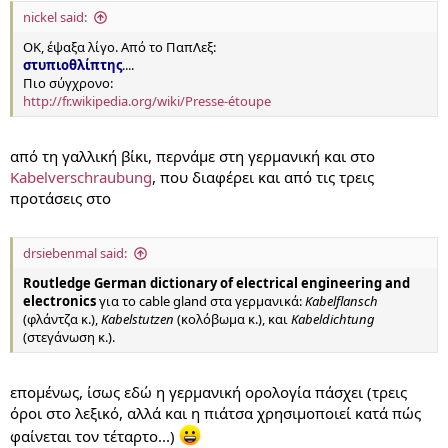
nickel said:
ΟΚ, έψαξα λίγο. Από το ΠαπΛεξ:
στυπιοθλίπτης
....
Πιο σύγχρονο:
http://fr.wikipedia.org/wiki/Presse-étoupe
από τη γαλλική βίκι, περνάμε στη γερμανική και στο
Kabelverschraubung
, που διαφέρει και από τις τρεις
προτάσεις στο
drsiebenmal said:
Routledge German dictionary of electrical engineering and
electronics
για το cable gland στα γερμανικά:
Kabelflansch
(φλάντζα κ.),
Kabelstutzen
(κολόβωμα κ.), και
Kabeldichtung
(στεγάνωση κ.).
επομένως, ίσως εδώ η γερμανική ορολογία πάσχει (τρεις
όροι στο λεξικό, αλλά και η πιάτσα χρησιμοποιεί κατά πώς
φαίνεται τον τέταρτο...)