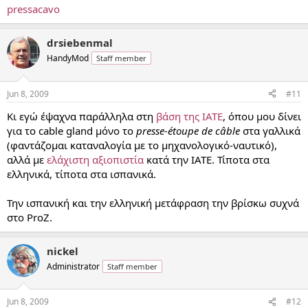
pressacavo
drsiebenmal
HandyMod
Staff member
Jun 8, 2009
#11
Κι εγώ έψαχνα παράλληλα στη
βάση της ΙΑΤΕ
, όπου μου δίνει
για το cable gland μόνο το
presse-étoupe de câble
στα γαλλικά
(φαντάζομαι καταναλογία με το μηχανολογικό-ναυτικό),
αλλά με
ελάχιστη αξιοπιστία
κατά την ΙΑΤΕ. Τίποτα στα
ελληνικά, τίποτα στα ισπανικά.
Την ισπανική και την ελληνική μετάφραση την βρίσκω συχνά
στο ProZ.
nickel
Administrator
Staff member
Jun 8, 2009
#12