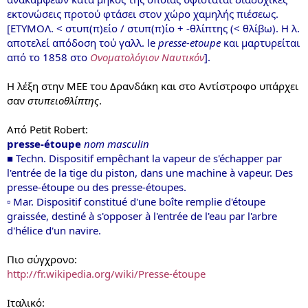
εκτονώσεις προτού φτάσει στον χώρο χαμηλής πιέσεως.
[ΕΤΥΜΟΛ. < στυπ(π)είο / στυπ(π)ίο + -θλίπτης (< θλίβω). Η λ.
αποτελεί απόδοση τού γαλλ. le
presse-etoupe
και μαρτυρείται
από το 1858 στο
Ονοματολόγιον Ναυτικόν
].
Η λέξη στην ΜΕΕ του Δρανδάκη και στο Αντίστροφο υπάρχει
σαν
στυπειοθλίπτης
.
Από Petit Robert:
presse-étoupe
nom masculin
■ Techn. Dispositif empêchant la vapeur de s'échapper par
l'entrée de la tige du piston, dans une machine à vapeur. Des
presse-étoupe ou des presse-étoupes.
▫ Mar. Dispositif constitué d'une boîte remplie d'étoupe
graissée, destiné à s'opposer à l'entrée de l'eau par l'arbre
d'hélice d'un navire.
Πιο σύγχρονο:
http://fr.wikipedia.org/wiki/Presse-étoupe
Ιταλικό: