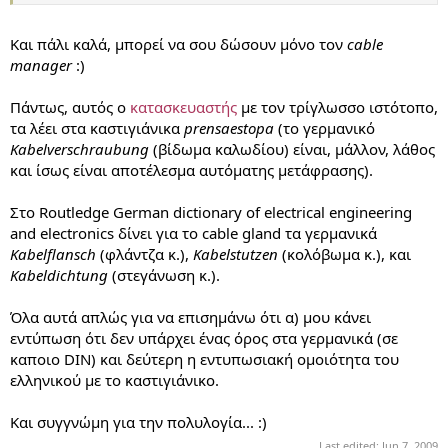
Και πάλι καλά, μπορεί να σου δώσουν μόνο τον
cable
manager
:)
Πάντως, αυτός ο
κατασκευαστής
με τον τρίγλωσσο ιστότοπο,
τα λέει στα καστιγιάνικα
prensaestopa
(το γερμανικό
Kabelverschraubung
(βίδωμα καλωδίου) είναι, μάλλον, λάθος
και ίσως είναι αποτέλεσμα αυτόματης μετάφρασης).
Στο Routledge German dictionary of electrical engineering
and electronics δίνει για το cable gland τα γερμανικά
Kabelflansch
(φλάντζα κ.),
Kabelstutzen
(κολόβωμα κ.), και
Kabeldichtung
(στεγάνωση κ.).
Όλα αυτά απλώς για να επισημάνω ότι α) μου κάνει
εντύπωση ότι δεν υπάρχει ένας όρος στα γερμανικά (σε
καποιο DIN) και δεύτερη η εντυπωσιακή ομοιότητα του
ελληνικού με το καστιγιάνικο.
Και συγγνώμη για την πολυλογία... :)
Last edited:
Jun 7, 2009