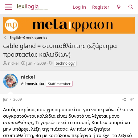
Log in
Register
English–Greek queries
cable gland = στυπιοθλίπτης (εξάρτημα
προστασίας καλωδίων)
T
S
T
nickel
Jun 7, 2009
technology
h
t
a
r
a
g
nickel
e
r
s
Administrator
Staff member
a
t
d
d
s
a
Jun 7, 2009
#1
t
t
a
e
Αυτός ο κρίκος που χρησιμοποιείται για να περνάνε ή/και να
r
συγκρατούνται καλώδια είναι δυνατό να λέγεται μόνο
t
στυπιοθλίπτης
; Τι γυρεύει εκεί το στουπί; Και δεν μπορεί να
e
μην υπάρχει λέξη της πιάτσας. Αν πάω να ζητήσω
r
στυπιοθλίπτη, θα με κοιτάξουν περίεργα ή το έχει το λεξικό