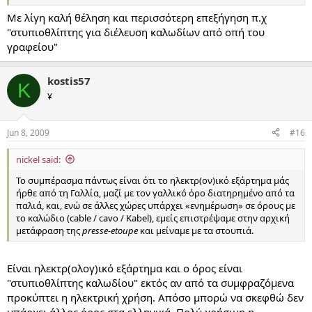
Με λίγη καλή θέληση και περισσότερη επεξήγηση π.χ
"στυπιοθλίπτης για διέλευση καλωδίων από οπή του
γραφείου"
kostis57
K
¥
Jun 8, 2009
#16
nickel said:
Το συμπέρασμα πάντως είναι ότι το ηλεκτρ(ον)ικό εξάρτημα μάς
ήρθε από τη Γαλλία, μαζί με τον γαλλικό όρο διατηρημένο από τα
παλιά, και, ενώ σε άλλες χώρες υπάρχει «ενημέρωση» σε όρους με
το καλώδιο (cable / cavo / Kabel), εμείς επιστρέψαμε στην αρχική
μετάφραση της
presse-etoupe
και μείναμε με τα στουπιά.
Είναι ηλεκτρ(ολογ)ικό εξάρτημα και ο όρος είναι
"στυπιοθλίπτης καλωδίου" εκτός αν από τα συμφραζόμενα
προκύπτει η ηλεκτρική χρήση. Απόσο μπορώ να σκεφθώ δεν