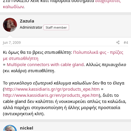
Στο ΠΛΑΙΣΙΟ λένε κάτι παρόμοια συστήματα
διαχειριστές
καλωδίων
.
Zazula
Administrator
Staff member
Jun 7, 2009
#4
Κι όμως θα το βρεις
στυπιοθλίπτη
:
Πολυπολικά φις - πρίζες
με στυπιοθλήπτη
=
Multipole connectors with cable gland
. Αλλιώς
περιαυχένιο
(κν.
κολάρο
)
στυπιοθλίπτη
.
Το γενικόλογο
εξωτερικό κάλυμμα καλωδίων
δεν θα το έλεγα
(
http://www.kassidiaris.gr/gr/products_epe.htm
=
http://www.kassidiaris.gr/en/products_epe.htm
), διότι το
cable gland δεν καλύπτει ή νοικοκυρεύει απλώς τα καλώδια,
αλλά παρέχει στεγανοποίηση ή άλλης μορφής προστασία
(αντιεκρηκτική κλπ).
nickel