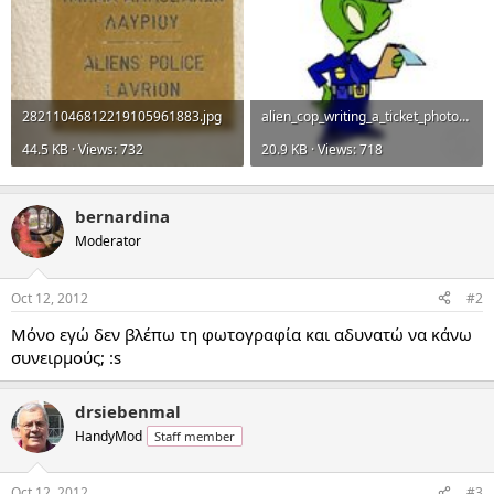
28211046812219105961883.jpg
alien_cop_writing_a_ticket_photosculpture-p153649348087146929env3c_400.jpg
44.5 KB · Views: 732
20.9 KB · Views: 718
bernardina
Moderator
Oct 12, 2012
#2
Μόνο εγώ δεν βλέπω τη φωτογραφία και αδυνατώ να κάνω
συνειρμούς; :s
drsiebenmal
HandyMod
Staff member
Oct 12, 2012
#3