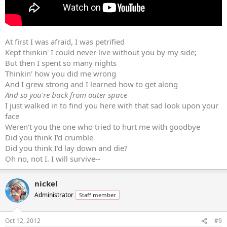
At first I was afraid, I was petrified
Kept thinkin' I could never live without you by my side;
But then I spent so many nights
Thinkin' how you did me wrong
And I grew strong and I learned how to get along
And so you're back from outer space
I just walked in to find you here with that sad look upon your
face
Weren't you the one who tried to hurt me with goodbye
Did you think I'd crumble
Did you think I'd lay down and die?
Oh no, not I. I will survive--
nickel
Administrator
Staff member
Oct 12, 2012
#9