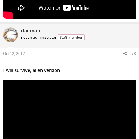
daeman
not an administrator
Staff member
Oct 12, 2012
#8
...
I will survive, alien version