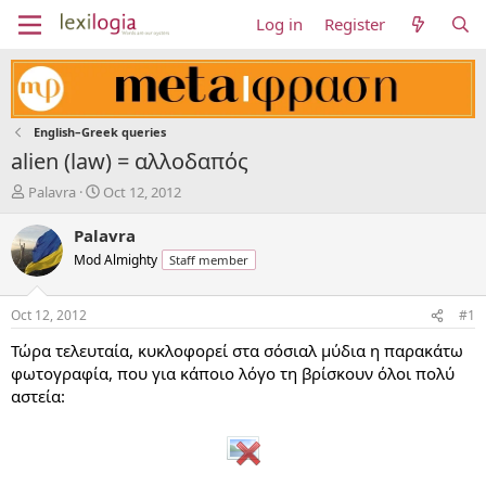
Log in
Register
English–Greek queries
alien (law) = αλλοδαπός
T
S
Palavra
Oct 12, 2012
h
t
r
a
Palavra
e
r
Mod Almighty
Staff member
a
t
d
d
s
a
Oct 12, 2012
#1
t
t
a
e
Τώρα τελευταία, κυκλοφορεί στα σόσιαλ μύδια η παρακάτω
r
φωτογραφία, που για κάποιο λόγο τη βρίσκουν όλοι πολύ
t
αστεία:
e
r