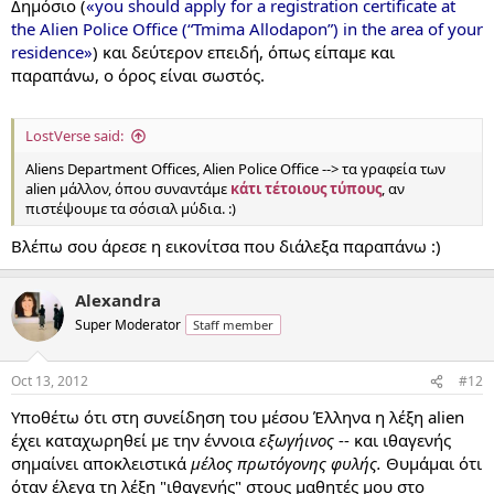
Δημόσιο (
«you should apply for a registration certificate at
the Alien Police Office (“Tmima Allodapon”) in the area of your
residence»
) και δεύτερον επειδή, όπως είπαμε και
παραπάνω, ο όρος είναι σωστός.
LostVerse said:
Aliens Department Offices, Alien Police Office --> τα γραφεία των
alien μάλλον, όπου συναντάμε
κάτι τέτοιους τύπους
, αν
πιστέψουμε τα σόσιαλ μύδια. :)
Βλέπω σου άρεσε η εικονίτσα που διάλεξα παραπάνω :)
Alexandra
Super Moderator
Staff member
Oct 13, 2012
#12
Υποθέτω ότι στη συνείδηση του μέσου Έλληνα η λέξη alien
έχει καταχωρηθεί με την έννοια
εξωγήινος
-- και ιθαγενής
σημαίνει αποκλειστικά
μέλος πρωτόγονης φυλής.
Θυμάμαι ότι
όταν έλεγα τη λέξη "ιθαγενής" στους μαθητές μου στο