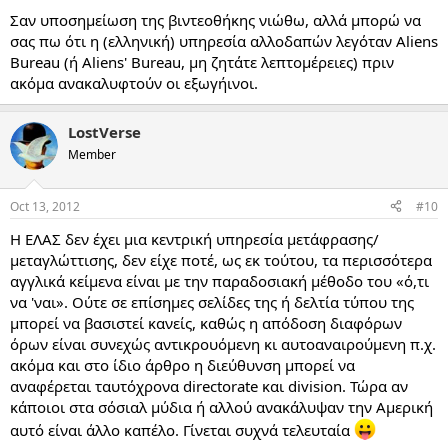
Σαν υποσημείωση της βιντεοθήκης νιώθω, αλλά μπορώ να
σας πω ότι η (ελληνική) υπηρεσία αλλοδαπών λεγόταν Aliens
Bureau (ή Aliens' Bureau, μη ζητάτε λεπτομέρειες) πριν
ακόμα ανακαλυφτούν οι εξωγήινοι.
LostVerse
Member
Oct 13, 2012
#10
Η ΕΛΑΣ δεν έχει μια κεντρική υπηρεσία μετάφρασης/
μεταγλώττισης, δεν είχε ποτέ, ως εκ τούτου, τα περισσότερα
αγγλικά κείμενα είναι με την παραδοσιακή μέθοδο του «ό,τι
να 'ναι». Ούτε σε επίσημες σελίδες της ή δελτία τύπου της
μπορεί να βασιστεί κανείς, καθώς η απόδοση διαφόρων
όρων είναι συνεχώς αντικρουόμενη κι αυτοαναιρούμενη π.χ.
ακόμα και στο ίδιο άρθρο η διεύθυνση μπορεί να
αναφέρεται ταυτόχρονα directorate και division. Τώρα αν
κάποιοι στα σόσιαλ μύδια ή αλλού ανακάλυψαν την Αμερική
αυτό είναι άλλο καπέλο. Γίνεται συχνά τελευταία