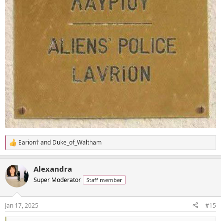
Earion†
and
Duke_of_Waltham
R
e
a
Alexandra
c
t
Super Moderator
Staff member
i
o
n
Jan 17, 2025
#15
s
: