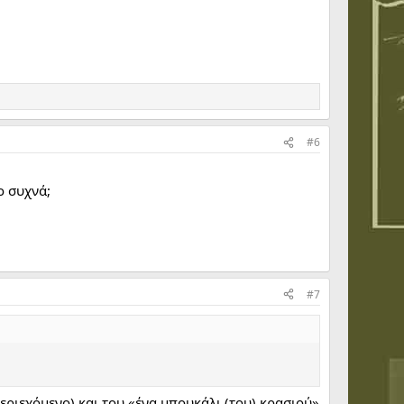
#6
ο συχνά;
#7
ριεχόμενο) και του «ένα μπουκάλι (του) κρασιού»