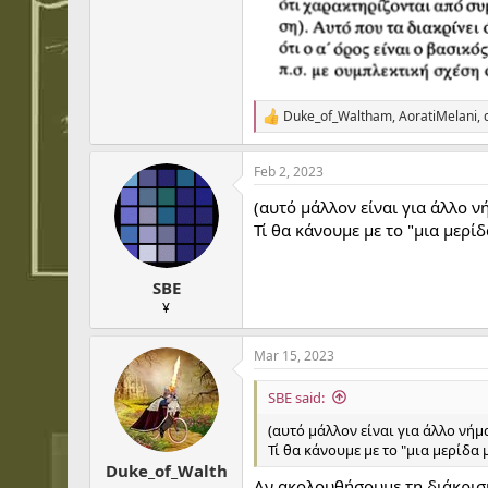
Duke_of_Waltham
,
AoratiMelani
,
R
e
a
Feb 2, 2023
c
t
(αυτό μάλλον είναι για άλλο ν
i
o
Τί θα κάνουμε με το "μια μερί
n
s
:
SBE
¥
Mar 15, 2023
SBE said:
(αυτό μάλλον είναι για άλλο νήμ
Τί θα κάνουμε με το "μια μερίδα
Duke_of_Walth
Αν ακολουθήσουμε τη διάκριση