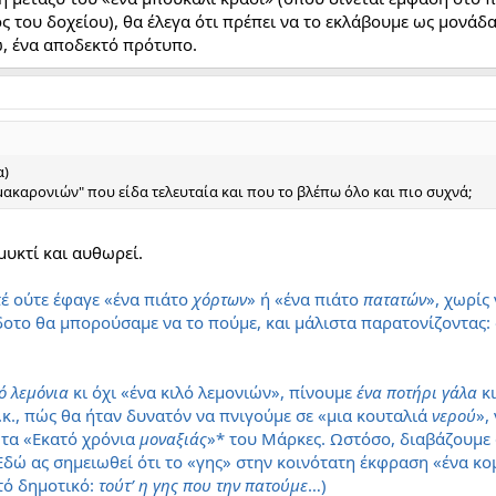
ς του δοχείου), θα έλεγα ότι πρέπει να το εκλάβουμε ως μονάδ
ώ, ένα αποδεκτό πρότυπο.
α)
 μακαρονιών" που είδα τελευταία και που το βλέπω όλο και πιο συχνά;
υκτί και αυθωρεί.
τέ ούτε έφαγε «ένα πιάτο
χόρτων
» ή «ένα πιάτο
πατατών
», χωρίς 
δοτο θα μπορούσαμε να το πούμε, και μάλιστα παρατονίζοντας:
λό λεμόνια
κι όχι «ένα κιλό λεμονιών», πίνουμε
ένα ποτήρι γάλα
κ
.κ., πώς θα ήταν δυνατόν να πνιγούμε σε «μια κουταλιά
νερού
»,
τα «Εκατό χρόνια
μοναξιάς
»* του Μάρκες. Ωστόσο, διαβάζουμε 
(Εδώ ας σημειωθεί ότι το «γης» στην κοινότατη έκφραση «ένα κο
τό δημοτικό:
τούτ’ η γης που την πατούμε
…)