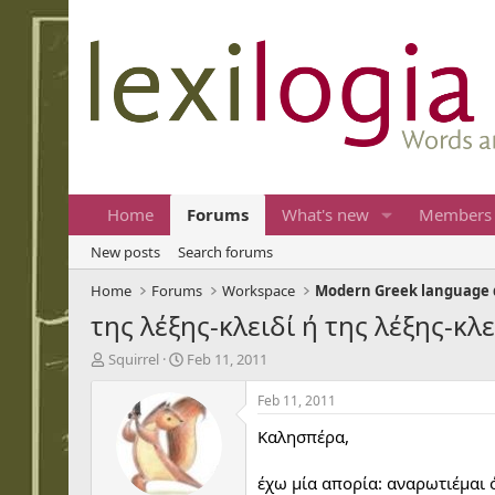
Home
Forums
What's new
Members
New posts
Search forums
Home
Forums
Workspace
Modern Greek language 
της λέξης-κλειδί ή της λέξης-κλε
T
S
Squirrel
Feb 11, 2011
h
t
r
a
Feb 11, 2011
e
r
Καλησπέρα,
a
t
d
d
s
a
έχω μία απορία: αναρωτιέμαι 