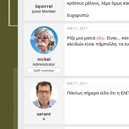
t
t
κράτους μέλους, λέμε όμως και
Squirrel
a
e
r
Junior Member
Ευχαριστώ
t
e
r
Feb 11, 2011
Ρίξε μια ματιά
εδώ
. Είναι... 
κλειδιών
είναι πάμπολλα, τα ε
nickel
Administrator
Staff member
Feb 11, 2011
Πάντως σήμερα είδα ότι η ΕΛΕΤΟ
sarant
¥