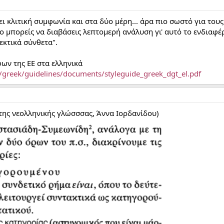
ι κλιτική συμφωνία και στα δύο μέρη... άρα πιο σωστό για τους
όνο μπορείς να διαβάσεις λεπτομερή ανάλυση γι' αυτό το ενδια
εκτικά σύνθετα".
ων της ΕΕ στα ελληνικά
on/greek/guidelines/documents/styleguide_greek_dgt_el.pdf
της νεολληνικής γλώσσσας, Άννα Ιορδανίδου)