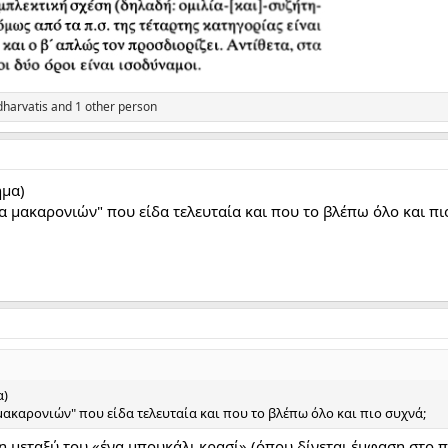
dharvatis
and 1 other person
ήμα)
δα μακαρονιών" που είδα τελευταία και που το βλέπω όλο και πι
α)
 μακαρονιών" που είδα τελευταία και που το βλέπω όλο και πιο συχνά;
 μεταξύ του «ένα μπουκάλι κρασί» (όπου δίνεται έμφαση στο πε