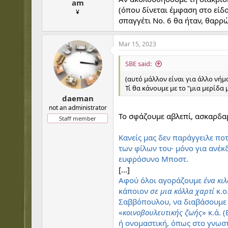
am
(όπου δίνεται έμφαση στο είδο
¥
σπαγγέτι Νο. 6 θα ήταν, θαρρ
Mar 15, 2023
SBE said:
(αυτό μάλλον είναι για άλλο νήμ
Τί θα κάνουμε με το "μια μερίδα
daeman
not an administrator
Το σφάζουμε αβλεπί, ασκαρδαμ
Staff member
Κανείς μας δεν παράγγειλε πο
των φίλων του· μόνο για ανέκ
ευφρόσυνο Μποστ.
[...]
Αφού όλοι αγοράζουμε
ένα κι
κάποιον
σε μια κόλλα χαρτί
κ.ο
Σαββόπουλου, να διαβάσουμε 
«
κοινοβουλευτικής ζωής
» κ.ά. 
ή ονομαστική, όπως στο γνωσ