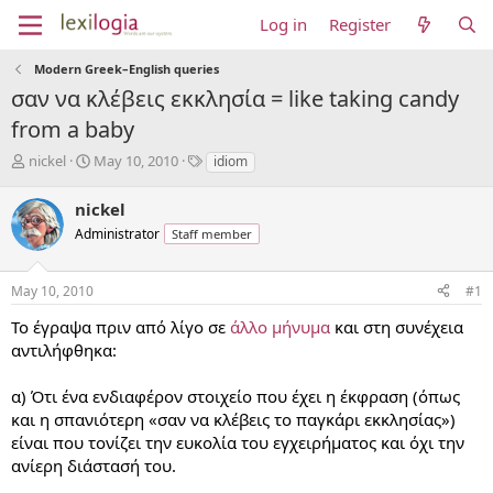
Log in
Register
Modern Greek–English queries
σαν να κλέβεις εκκλησία = like taking candy
from a baby
T
S
T
nickel
May 10, 2010
idiom
h
t
a
r
a
g
nickel
e
r
s
Administrator
Staff member
a
t
d
d
s
a
May 10, 2010
#1
t
t
a
e
Το έγραψα πριν από λίγο σε
άλλο μήνυμα
και στη συνέχεια
r
αντιλήφθηκα:
t
e
α) Ότι ένα ενδιαφέρον στοιχείο που έχει η έκφραση (όπως
r
και η σπανιότερη «σαν να κλέβεις το παγκάρι εκκλησίας»)
είναι που τονίζει την ευκολία του εγχειρήματος και όχι την
ανίερη διάστασή του.