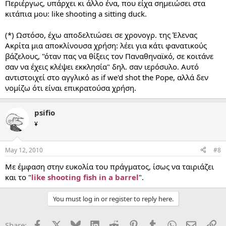
Περιέργως, υπάρχει κι άλλο ένα, που είχα σημειώσει στα
κιτάπια μου: like shooting a sitting duck.
(*) Ωστόσο, έχω αποδελτιώσει σε χρονογρ. της Έλενας
Ακρίτα μια αποκλίνουσα χρήση: λέει για κάτι φανατικούς
βάζελους, "όταν πας να θίξεις τον Παναθηναϊκό, σε κοιτάνε
σαν να έχεις κλέψει εκκλησία" δηλ. σαν ιερόσυλο. Αυτό
αντιστοιχεί στο αγγλικό as if we'd shot the Pope, αλλά δεν
νομίζω ότι είναι επικρατούσα χρήση.
psifio
¥
May 12, 2010
#8
Με έμφαση στην ευκολία του πράγματος, ίσως να ταιριάζει
και το "
like shooting fish in a barrel
".
You must log in or register to reply here.
Facebook
X
Bluesky
LinkedIn
Reddit
Pinterest
Tumblr
WhatsApp
Email
Li
Share: