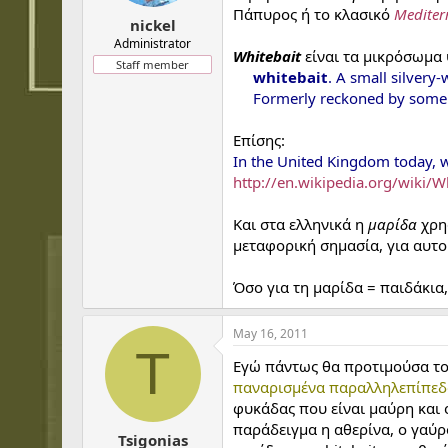
t
t
Πάπυρος ή το κλασικό
Mediter
a
e
nickel
r
Administrator
Whitebait
είναι τα μικρόσωμα 
t
Staff member
e
whitebait
. A small silvery
r
Formerly reckoned by some as
Επίσης:
In the United Kingdom today, w
http://en.wikipedia.org/wiki/
Και στα ελληνικά η
μαρίδα
χρησ
μεταφορική σημασία, για αυτο
Όσο για τη μαρίδα = παιδάκια
May 16, 2011
T
Εγώ πάντως θα προτιμούσα το p
παναρισμένα παραλληλεπίπεδα
φυκάδας που είναι μαύρη και 
παράδειγμα η αθερίνα, ο γαύρο
Tsigonias