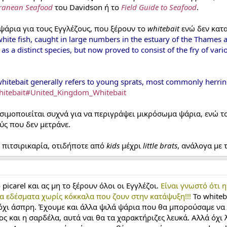
ranean Seafood
του Davidson ή το
Field Guide to Seafood
.
ψάρια για τους Εγγλέζους, που ξέρουν το
whitebait
ενώ δεν κατ
-white fish, caught in large numbers in the estuary of the Thames
 a distinct species, but now proved to consist of the fry of variou
hitebait generally refers to young sprats, most commonly herrin
Whitebait#United_Kingdom_Whitebait
ιμοποιείται συχνά για να περιγράψει μικρόσωμα ψάρια, ενώ τ
ύς που δεν μετράνε.
, πιτσιρικαρία, οτιδήποτε από
kids
μέχρι
little brats
, ανάλογα με 
icarel και ας μη το ξέρουν όλοι οι Εγγλέζοι.
Είναι γνωστό ότι 
 εδέσματα χωρίς κόκκαλα που ζουν στην κατάψυξη!!!
Το whiteb
όχι άσπρη. Έχουμε και άλλα ψιλά ψάρια που θα μπορούσαμε να π
ς και η σαρδέλα, αυτά ναι θα τα χαρακτήριζες λευκά. Αλλά όχι λ