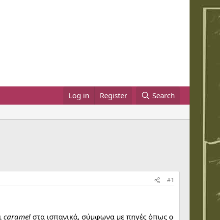
Log in
Register
Search
#1
ι
caramel
στα ισπανικά, σύμφωνα με πηγές όπως ο