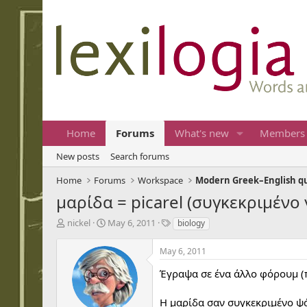
Home
Forums
What's new
Members
New posts
Search forums
Home
Forums
Workspace
Modern Greek–English q
μαρίδα = picarel (συγκεκριμένο 
T
S
T
nickel
May 6, 2011
biology
h
t
a
r
a
g
May 6, 2011
e
r
s
a
t
Έγραψα σε ένα άλλο φόρουμ (
d
d
s
a
Η μαρίδα σαν συγκεκριμένο ψά