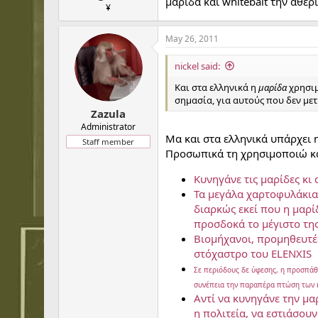
μαρίδα και whitebait την αθερ
¥
May 26, 2011
nickel said:
Και στα ελληνικά η
μαρίδα
χρησιμ
σημασία, για αυτούς που δεν μετ
Zazula
Administrator
Μα και στα ελληνικά υπάρχει
Staff member
Προσωπικά τη χρησιμοποιώ κα
Κυνηγάνε τις μαρίδες κι
Τα μεγάλα χαρτοφυλάκια
διαρκώς εκεί που η μαρί
προσδοκά το μέγιστο τη
Βιομήχανοι, προμηθευτές
στόχαστρο του ELENXIS
Σε περιόδους δε ύφεσης, η προσπάθε
συνέπεια την παραπέρα πτώση των 
Aντί να κυνηγάνε την μα
η πολιτεία, να εστιάσου