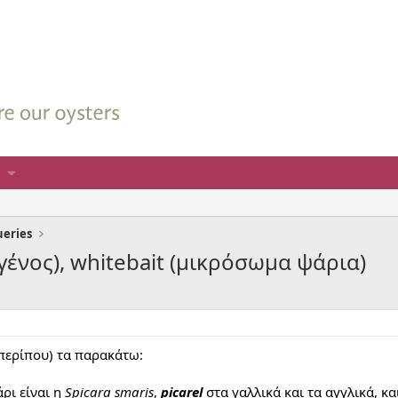
ueries
γένος), whitebait (μικρόσωμα ψάρια)
περίπου) τα παρακάτω:
ρι είναι η
Spicara smaris
,
picarel
στα γαλλικά και τα αγγλικά, κα