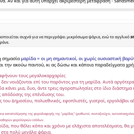
ίνα. Αν και για αυτή υπάρχει ακριβέστερη μετάφραση - sandsmel
οποιείται συχνά για να περιγράψει μικρόσωμα ψάρια, ενώ το αγγλικό
sm
ράνε.
 η σημασία
μαρίδα = οι μη σημαντικοί, οι χωρίς ουσιαστική βαρύ
ι την ακούω παντού, κι ας δώσω και κάποια παραδείγματα χρή
 αφήνουν τους μεγαλοκαρχαρίες
 δεν νοιάζονται επί του παρόντος για τη μαρίδα. Αυτά αργότε
δα κάνει μια, δυο, άντε τρεις αγοραπωλησίες στο ίδιο διάστημα
ς απόδοσης της επένδυσης του.
 του Δημοσίου, πολυεθνικές, εφοπλιστές, γιατροί, εργολάβοι 
ια καταπολέμησης της φοροδιαφυγής της "μαρίδας" (μισθωτοί, συνταξιούχοι, αυτοαπασχολούμ
καθαρών φορολογικών εσόδων.
ρίδα, που θέλει κόπο και χρόνο με ελάχιστα αποτελέσματα, θα
ν στα πολύ μεγάλα ψάρια.