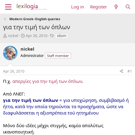
Log in
Register
Modern Greek–English queries
για την τιμή των όπλων
T
S
T
nickel
Apr 26, 2010
idiom
h
t
a
r
a
g
nickel
e
r
s
Administrator
Staff member
a
t
d
d
s
a
Apr 26, 2010
#1
t
t
a
e
Π.χ.
απεργίες για την τιμή των όπλων
.
r
t
Από ΛΝΕΓ:
e
για την τιμή των όπλων
= για υποχώρηση, συμβιβασμό ή
r
ήττα, κατά την οποία τηρούνται τα προσχήματα, ώστε να
διαφυλάσσεται η αξιοπρέπεια τού ηττημένου
Μόνο δύο ιδέες μέχρι στιγμής, καμία απολύτως
ικανοποιητική.