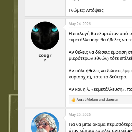
Γνώμες; Απόψεις;
May 24, 2026
Η επιλογή θα εξαρτόταν από τ
εκμετάλλευσης θα ήθελες να το
Αν θέλεις να δώσεις έμφαση σ
cougr
μικρότερων εθνών) τότε επίλε
¥
Αν πάλι ήθελες να δώσεις έμφ
κυριαρχία), τότε το δεύτερο.
Αν και η λ. «εκμετάλλευση», πο
AoratiMelani
and
daeman
R
e
a
May 25, 2026
c
t
Για να μπω ακόμα περισσότερο
i
o
όταν κάποιο ευτελές αντικείμ