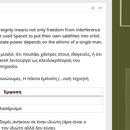
#1
overeignty means not only freedom from interference
used SpaceX to put their own satellites into orbit.
 of state power depends on the whims of a single man.
υαλό: ότι πουλάει χάντρες στους ιθαγενείς, ή ότι
paceX λειτουργεί ως κλειδοκράτορας του
υπηρεσία.
νώνυμες. Η πάντα έμπιστη (...not) τεχνητή
Έμφαση
πλασάρισμα
οδομές ανήκουν σε έναν ιδιώτη (άρα είναι ο
τον ιδιώτη αλλά δεν είναι).