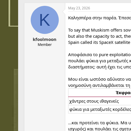
h
t
r
a
May 23, 2026
e
r
K
Καλησπέρα στην παρέα. Έπεσα
a
t
d
d
s
a
To say that Muskism offers sove
t
t
but also the capacity to act, t
kfoolmoon
a
e
Spain called its SpaceX satelli
r
Member
t
Αποφάσισα το pure exploitatio
e
r
πουλάει φύκια για μεταξωτές 
διαστήματος: αυτή έχει τις υ
Μου είναι ωστόσο αδύνατο να 
νοημοσύνη αντιλαμβάνεται τη
Έκφρα
χάντρες στους ιθαγενείς
φύκια για μεταξωτές κορδέλε
...και προτείνει τα φύκια. Μα
ισχυρός) και πουλάει τις σχετ