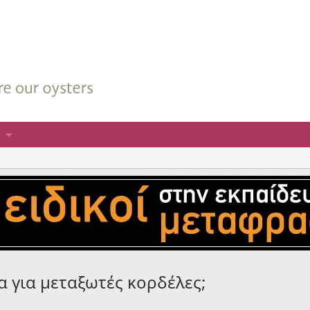
α για μεταξωτές κορδέλες;