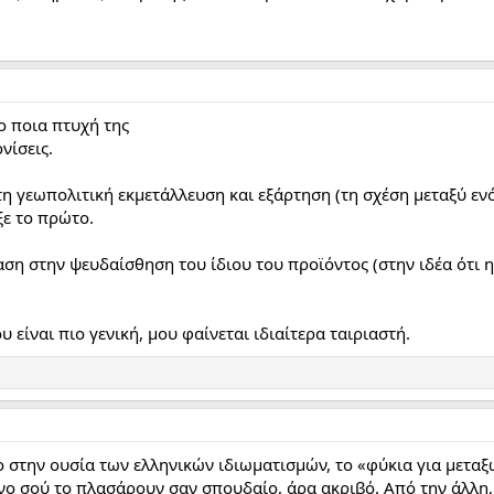
ο ποια πτυχή της
νίσεις.
τη γεωπολιτική εκμετάλλευση και εξάρτηση (τη σχέση μεταξύ εν
ξε το πρώτο.
αση στην ψευδαίσθηση του ίδιου του προϊόντος (στην ιδέα ότι η
υ είναι πιο γενική, μου φαίνεται ιδιαίτερα ταιριαστή.
 στην ουσία των ελληνικών ιδιωματισμών, το «φύκια για μεταξ
ενο σού το πλασάρουν σαν σπουδαίο, άρα ακριβό. Από την άλλη, 