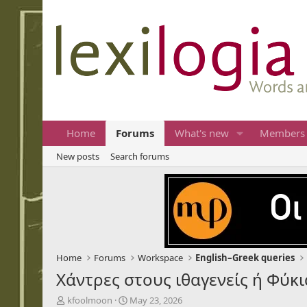
Home
Forums
What's new
Members
New posts
Search forums
Home
Forums
Workspace
English–Greek queries
Χάντρες στους ιθαγενείς ή Φύκι
T
S
kfoolmoon
May 23, 2026