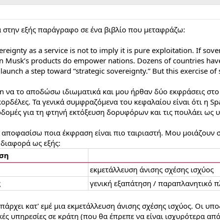
 στην εξής παράγραφο σε ένα βιβλίο που μεταφράζω:
reignty as a service is not to imply it is pure exploitation. If s
hen Musk’s products do empower nations. Dozens of countries have 
te launch a step toward “strategic sovereignty.” But this exercise
n να το αποδώσω ιδιωματικά και μου ήρθαν δύο εκφράσεις στο μ
κορδέλες. Τα γενικά συμφραζόμενα του κεφαλαίου είναι ότι η S
ποδομές για τη φτηνή εκτόξευση δορυφόρων και τις πουλάει ως 
αποφασίσω ποια έκφραση είναι πιο ταιριαστή. Μου μοιάζουν συ
 διαφορά ως εξής:
ση
εκμετάλλευση άνισης σχέσης ισχύος
ς
γενική εξαπάτηση / παραπλανητικό 
 υπάρχει κατ' εμέ μια εκμετάλλευση άνισης σχέσης ισχύος. Οι υπ
ικές υπηρεσίες σε κράτη (που θα έπρεπε να είναι ισχυρότερα από 