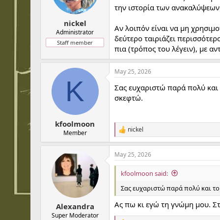
n
την ιστορία των ανακαλύψεων 
s
:
nickel
Αν λοιπόν είναι να μη χρησιμο
Administrator
δεύτερο ταιριάζει περισσότερο
Staff member
πια (τρόπος του λέγειν), με α
May 25, 2026
K
Σας ευχαριστώ παρά πολύ και τ
σκεφτώ.
kfoolmoon
nickel
R
Member
e
a
May 25, 2026
c
t
i
kfoolmoon said:
o
n
Σας ευχαριστώ παρά πολύ και του
s
:
Ας πω κι εγώ τη γνώμη μου. Σ
Alexandra
Super Moderator