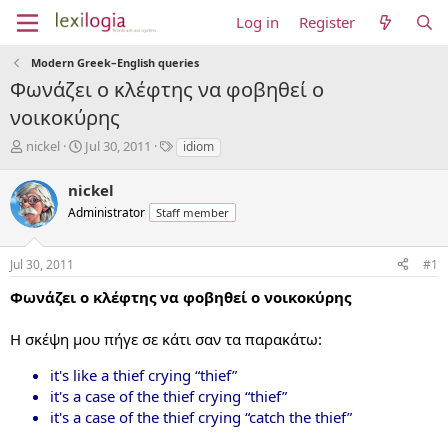
Log in
Register
Modern Greek–English queries
Φωνάζει ο κλέφτης να φοβηθεί ο
νοικοκύρης
T
S
T
nickel
Jul 30, 2011
idiom
h
t
a
r
a
g
nickel
e
r
s
Administrator
Staff member
a
t
d
d
s
a
Jul 30, 2011
#1
t
t
a
e
Φωνάζει ο κλέφτης να φοβηθεί ο νοικοκύρης
r
t
Η σκέψη μου πήγε σε κάτι σαν τα παρακάτω:
e
r
it's like a thief crying “thief”
it's a case of the thief crying “thief”
it's a case of the thief crying “catch the thief”