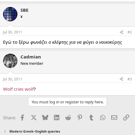
SBE
¥
Jul 30, 2011
#2
Εγώ το ξέρω
φωνάζει ο κλέφτης για να φύγει ο νοικοκύρης
Cadmian
New member
Jul 30, 2011
#3
Wolf cries wolf
?
You must log in or register to reply here.
Facebook
X
Bluesky
LinkedIn
Reddit
Pinterest
Tumblr
WhatsApp
Email
Li
Share:
Modern Greek–English queries