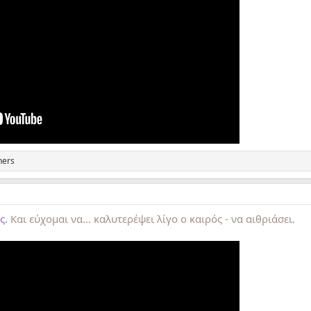
hers
ές.
Και εύχομαι να... καλυτερέψει λίγο ο καιρός - να αιθριάσει.