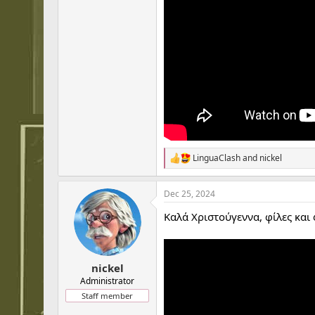
LinguaClash
and
nickel
R
e
a
Dec 25, 2024
c
t
Καλά Χριστούγεννα, φίλες και 
i
o
n
s
:
nickel
Administrator
Staff member