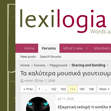
Home
Forums
What's new
Members
New posts
Search forums
Home
Forums
Playground
Sharing and bonding
Τα καλύτερα μουσικά γιουτιου
T
S
nickel
Apr 7, 2008
h
t
Prev
1
…
162
163
164
165
166
Next
r
a
e
r
a
t
Jul 11, 2024
d
d
Εξαιρετική εκδοχή! Η κοπέλα 
s
a