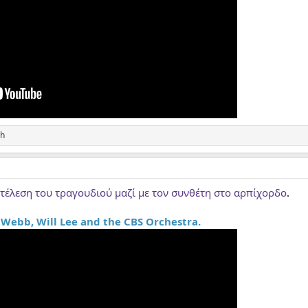
sh
εκτέλεση του τραγουδιού μαζί με τον συνθέτη στο αρπίχορδο
.
Webb, Will Lee and the CBS Orchestra.