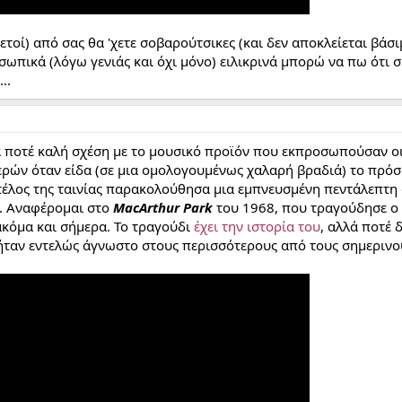
κετοί) από σας θα 'χετε σοβαρούτσικες (και δεν αποκλείεται βάσ
οσωπικά (λόγω γενιάς και όχι μόνο) ειλικρινά μπορώ να πω ότι
..
α ποτέ καλή σχέση με το μουσικό προϊόν που εκπροσωπούσαν οι 
ρών όταν είδα (σε μια ομολογουμένως χαλαρή βραδιά) το πρόσφ
 τέλος της ταινίας παρακολούθησα μια εμπνευσμένη πεντάλεπτη
ς. Αναφέρομαι στο
MacArthur Park
του 1968, που τραγούδησε ο 
 ακόμα και σήμερα. Το τραγούδι
έχει την ιστορία του
, αλλά ποτέ 
ι ήταν εντελώς άγνωστο στους περισσότερους από τους σημερινο