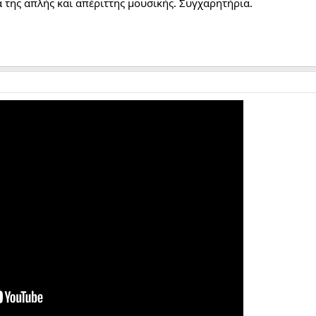
 της απλής και απέριττης μουσικής. Συγχαρητήρια.