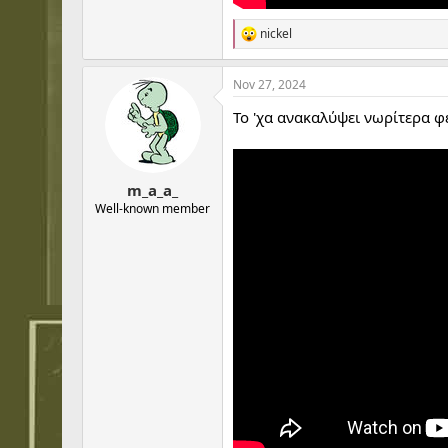
nickel
R
e
a
Nov 27, 2024
c
t
Το 'χα ανακαλύψει νωρίτερα φ
i
o
n
s
:
m_a_a_
Well-known member