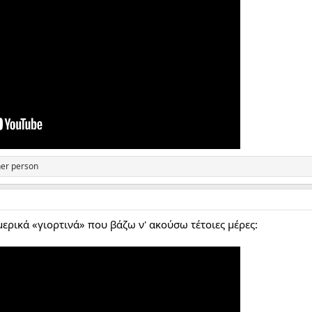
her person
ερικά «γιορτινά» που βάζω ν' ακούσω τέτοιες μέρες: