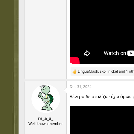
LinguaClash
,
skol
,
nickel
and 1 ot
R
e
a
Dec 31, 2024
c
t
Δέντρο δε στολίζω· έχω όμως μ
i
o
n
s
:
m_a_a_
Well-known member