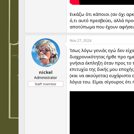
Εικάζω ότι κάποιοι (αν όχι αρ
ό,τι αυτό πρεσβεύει, αλλά πρ
αποτύπωμα που έχουν αφήσει.
Nov 27, 2024
Ίσως λόγω γενιάς εγώ δεν είχ
διαχρονικότητας ήρθε προ ημε
γνήσια έκπληξη όταν προς το
επιτυχία της δικής μου εποχή
nickel
(και να ακούγεται) ευχάριστα
Administrator
λόγια του. Είμαι σίγουρος ότ
Staff member