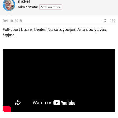
nickel
Administrator
Staff member
Dec 10, 2015
#30
Full-court buzzer beater. Να καταγραφεί. Από δύο γωνίες
λήψης.