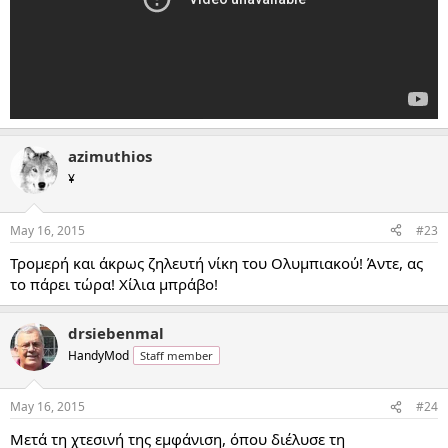
azimuthios
¥
May 16, 2015
#23
Τρομερή και άκρως ζηλευτή νίκη του Ολυμπιακού! Άντε, ας
το πάρει τώρα! Χίλια μπράβο!
drsiebenmal
HandyMod
Staff member
May 16, 2015
#24
Μετά τη χτεσινή της εμφάνιση, όπου διέλυσε τη