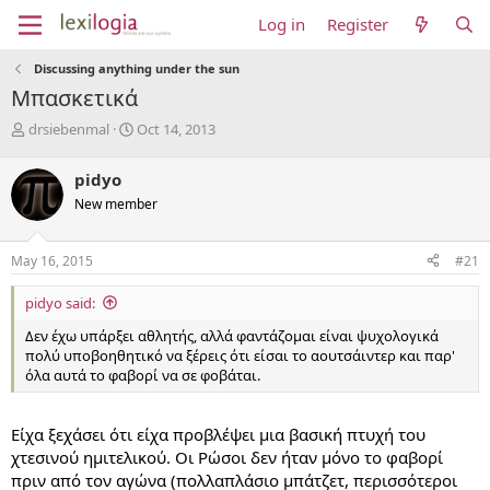
Log in
Register
Discussing anything under the sun
Μπασκετικά
T
S
drsiebenmal
Oct 14, 2013
h
t
r
a
pidyo
e
r
New member
a
t
d
d
s
a
May 16, 2015
#21
t
t
a
e
pidyo said:
r
t
Δεν έχω υπάρξει αθλητής, αλλά φαντάζομαι είναι ψυχολογικά
e
πολύ υποβοηθητικό να ξέρεις ότι είσαι το αουτσάιντερ και παρ'
r
όλα αυτά το φαβορί να σε φοβάται.
Είχα ξεχάσει ότι είχα προβλέψει μια βασική πτυχή του
χτεσινού ημιτελικού. Οι Ρώσοι δεν ήταν μόνο το φαβορί
πριν από τον αγώνα (πολλαπλάσιο μπάτζετ, περισσότεροι