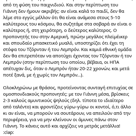
από τη φύση του παιχνιδιού. Και στην περίπτωση του
Γιάννη δεν ήμουν ακριβής: αν είναι καλά το παιδί, δεν θα
λέμε στο εγγύς μέλλον ότι θα είναι ανάμεσα στους 5-10
καλύτερους του κόσμου, θα συζητάμε στα σοβαρά αν είναι ο
καλύτερος ή, στη χειρότερη, ο δεύτερος καλύτερος. Ο
προπονητής του στην Αμερική, πρώην μεγάλος πλεϊμέικερ
και σπουδαίο μπασκετικό μυαλό, υποστηρίζει ότι έχει τη
στόφα του Τζόρνταν ή του Λεμπρόν. Και καμιά εθνική ομάδα
δεν θα επιτρεπόταν να αποτύχει έχοντας τον Τζόρνταν ή τον
Λεμπρόν (στην περίπτωση του οποίου, βέβαια, οι ΗΠΑ
απέτυχαν δις, όταν ο Λεμπρόν ήταν 20-22 χρονών, και μετά
ποτέ ξανά, με ή χωρίς τον Λεμπρόν...).
Ολοκληρώνω με θράσος, προτείνοντας συνταγή επιτυχίας σε
ομοσπονδιακούς προπονητές: με τον Γιάννη μέσα, βρίσκεις
2-3 καλούς αμυντικούς ψηλούς (δηλ. τίποτα το ιδιαίτερο
από ταλέντο) και φροντίζεις γύρω-γύρω οι κοντοί, ό,τι άλλο
κι αν είναι, να μπορούν να σουτάρουν, να απειλούν από την
περιφέρεια, για να μην κλείνουν οι άμυνες πάνω στον
Γιάννη. Το κάνεις αυτό και αρχίζεις να μετράς μετάλλια!
:clap: