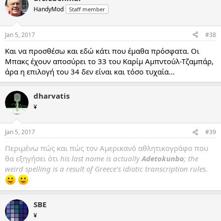
HandyMod
Staff member
Jan 5, 2017
#38
Και να προσθέσω και εδώ κάτι που έμαθα πρόσφατα. Οι
Μπακς έχουν αποσύρει το 33 του Καρίμ Αμπντούλ-Τζαμπάρ,
άρα η επιλογή του 34 δεν είναι και τόσο τυχαία...
dharvatis
¥
Jan 5, 2017
#39
Περιμένω πώς και πώς τον Αμερικανό αθλητικογράφο που
θα εξηγήσει ότι
his last name is actually
Adetokunbo
; the
weird spelling is a result of Greece's idiotic transcription rules
.
SBE
¥