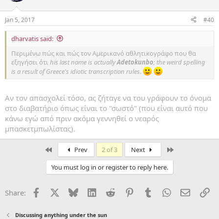
Jan 5, 2017
#40
dharvatis said:
Περιμένω πώς και πώς τον Αμερικανό αθλητικογράφο που θα
εξηγήσει ότι
his last name is actually
Adetokunbo
; the weird spelling
is a result of Greece's idiotic transcription rules
.
Αν τον απασχολεί τόσο, ας ζήταγε να του γράφουν το όνομα
στο διαβατήριο όπως είναι το "σωστό" (που είναι αυτό που
κάνω εγώ από πριν ακόμα γεννηθεί ο νεαρός
μπασκετμπωλίστας).
First
Last
Prev
2 of 3
Next
You must log in or register to reply here.
Facebook
X
Bluesky
LinkedIn
Reddit
Pinterest
Tumblr
WhatsApp
Email
Li
Share:
Discussing anything under the sun