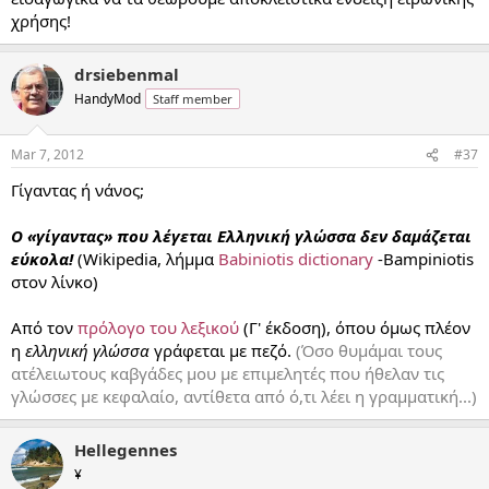
χρήσης!
drsiebenmal
HandyMod
Staff member
Mar 7, 2012
#37
Γίγαντας ή νάνος;
Ο «γίγαντας» που λέγεται Ελληνική γλώσσα δεν δαμάζεται
εύκολα!
(Wikipedia, λήμμα
Babiniotis dictionary
-Bampiniotis
στον λίνκο)
Από τον
πρόλογο του λεξικού
(Γ' έκδοση), όπου όμως πλέον
η
ελληνική γλώσσα
γράφεται με πεζό.
(Όσο θυμάμαι τους
ατέλειωτους καβγάδες μου με επιμελητές που ήθελαν τις
γλώσσες με κεφαλαίο, αντίθετα από ό,τι λέει η γραμματική...)
Hellegennes
¥