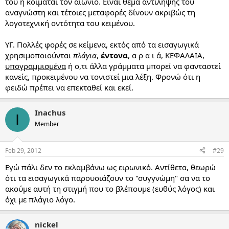
του ή κοιμάται τον αιώνιο. Είναι θέμα αντίληψης του
αναγνώστη και τέτοιες μεταφορές δίνουν ακριβώς τη
λογοτεχνική οντότητα του κειμένου.
ΥΓ. Πολλές φορές σε κείμενα, εκτός από τα εισαγωγικά
χρησιμοποιούνται
πλάγια
,
έντονα
, α ρ α ι ά, ΚΕΦΑΛΑΙΑ,
υπογραμμισμένα
ή ο,τι άλλα γράμματα μπορεί να φανταστεί
κανείς, προκειμένου να τονιστεί μια λέξη. Φρονώ ότι η
φειδώ πρέπει να επεκταθεί και εκεί.
Inachus
I
Member
Feb 29, 2012
#29
Εγώ πάλι δεν το εκλαμβάνω ως ειρωνικό. Αντίθετα, θεωρώ
ότι τα εισαγωγικά παρουσιάζουν το "συγγνώμη" σα να το
ακούμε αυτή τη στιγμή που το βλέπουμε (ευθύς λόγος) και
όχι με πλάγιο λόγο.
nickel