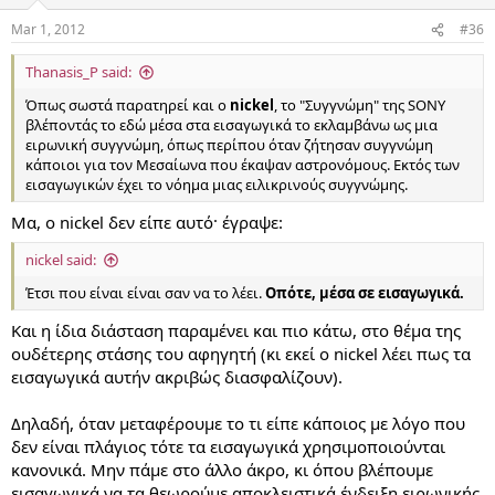
Mar 1, 2012
#36
Thanasis_P said:
Όπως σωστά παρατηρεί και ο
nickel
, το "Συγγνώμη" της SONY
βλέποντάς το εδώ μέσα στα εισαγωγικά το εκλαμβάνω ως μια
ειρωνική συγγνώμη, όπως περίπου όταν ζήτησαν συγγνώμη
κάποιοι για τον Μεσαίωνα που έκαψαν αστρονόμους. Εκτός των
εισαγωγικών έχει το νόημα μιας ειλικρινούς συγγνώμης.
Μα, ο nickel δεν είπε αυτό· έγραψε:
nickel said:
Έτσι που είναι είναι σαν να το λέει.
Οπότε, μέσα σε εισαγωγικά.
Και η ίδια διάσταση παραμένει και πιο κάτω, στο θέμα της
ουδέτερης στάσης του αφηγητή (κι εκεί ο nickel λέει πως τα
εισαγωγικά αυτήν ακριβώς διασφαλίζουν).
Δηλαδή, όταν μεταφέρουμε το τι είπε κάποιος με λόγο που
δεν είναι πλάγιος τότε τα εισαγωγικά χρησιμοποιούνται
κανονικά. Μην πάμε στο άλλο άκρο, κι όπου βλέπουμε
εισαγωγικά να τα θεωρούμε αποκλειστικά ένδειξη ειρωνικής