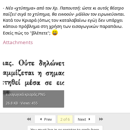
- Νέο «χτύπημα» από τον Χρ. Παπουτσή: ώστε κι αυτός θέατρο
παίζει! σιγά το χτύπημα, θα εννοούν· μάλλον τον ειρωνεύονται.
Κατά τον Κριαρά (όπως τον καταλαβαίνω εγώ) δεν υπάρχει
κάποιο πρόβλημα στη χρήση των εισαγωγικών παραπάνω.
Εσείς πώς το "βλέπετε";
Attachments
εισαγωγικά κριαράς.PNG
26.8 KB · Views: 455
First
Last
Prev
2 of 6
Next
You must log in or register to reply here.