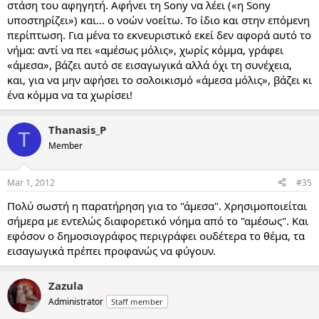
στάση του αφηγητή. Αφήνει τη Sony να λέει («η Sony
υποστηρίζει») και... ο νοών νοείτω. Το ίδιο και στην επόμενη
περίπτωση. Για μένα το εκνευριστικό εκεί δεν αφορά αυτό το
νήμα: αντί να πει «αμέσως μόλις», χωρίς κόμμα, γράφει
«άμεσα», βάζει αυτό σε εισαγωγικά αλλά όχι τη συνέχεια,
και, για να μην αφήσει το σολοικισμό «άμεσα μόλις», βάζει κι
ένα κόμμα να τα χωρίσει!
Thanasis_P
T
Member
Mar 1, 2012
#35
Πολύ σωστή η παρατήρηση για το "άμεσα". Χρησιμοποιείται
σήμερα με εντελώς διαφορετικό νόημα από το "αμέσως". Και
εφόσον ο δημοσιογράφος περιγράφει ουδέτερα το θέμα, τα
εισαγωγικά πρέπει προφανώς να φύγουν.
Zazula
Administrator
Staff member