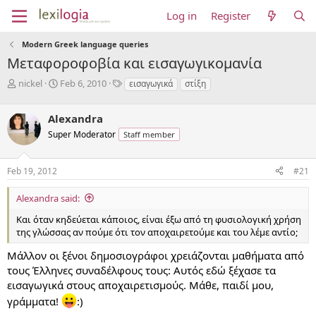
Log in
Register
Modern Greek language queries
Μεταφοροφοβία και εισαγωγικομανία
T
S
T
nickel
Feb 6, 2010
εισαγωγικά
στίξη
h
t
a
r
a
g
Alexandra
e
r
s
a
t
Super Moderator
Staff member
d
d
s
a
Feb 19, 2012
#21
t
t
a
e
r
Alexandra said:
t
Και όταν κηδεύεται κάποιος, είναι έξω από τη φυσιολογική χρήση
e
της γλώσσας αν πούμε ότι τον αποχαιρετούμε και του λέμε αντίο;
r
Μάλλον οι ξένοι δημοσιογράφοι χρειάζονται μαθήματα από
τους Έλληνες συναδέλφους τους: Αυτός εδώ ξέχασε τα
εισαγωγικά στους αποχαιρετισμούς. Μάθε, παιδί μου,
γράμματα!
:)