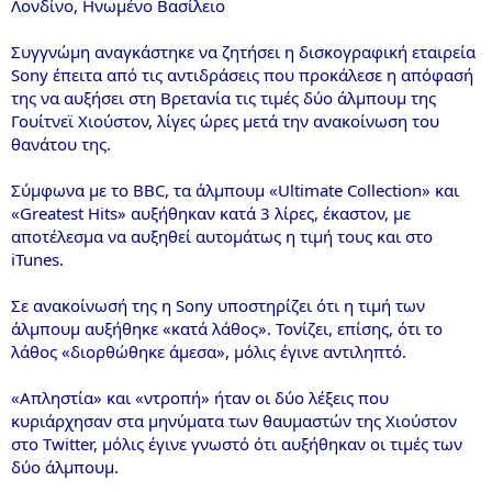
Λονδίνο, Ηνωμένο Βασίλειο
Συγγνώμη αναγκάστηκε να ζητήσει η δισκογραφική εταιρεία
Sony έπειτα από τις αντιδράσεις που προκάλεσε η απόφασή
της να αυξήσει στη Βρετανία τις τιμές δύο άλμπουμ της
Γουίτνεϊ Χιούστον, λίγες ώρες μετά την ανακοίνωση του
θανάτου της.
Σύμφωνα με το ΒΒC, τα άλμπουμ «Ultimate Collection» και
«Greatest Hits» αυξήθηκαν κατά 3 λίρες, έκαστον, με
αποτέλεσμα να αυξηθεί αυτομάτως η τιμή τους και στο
iTunes.
Σε ανακοίνωσή της η Sony υποστηρίζει ότι η τιμή των
άλμπουμ αυξήθηκε «κατά λάθος». Τονίζει, επίσης, ότι το
λάθος «διορθώθηκε άμεσα», μόλις έγινε αντιληπτό.
«Απληστία» και «ντροπή» ήταν οι δύο λέξεις που
κυριάρχησαν στα μηνύματα των θαυμαστών της Χιούστον
στο Twitter, μόλις έγινε γνωστό ότι αυξήθηκαν οι τιμές των
δύο άλμπουμ.