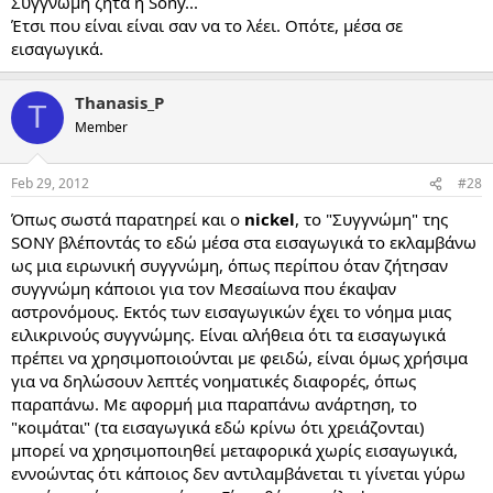
Συγγνώμη ζητά η Sony...
Έτσι που είναι είναι σαν να το λέει. Οπότε, μέσα σε
εισαγωγικά.
Thanasis_P
T
Member
Feb 29, 2012
#28
Όπως σωστά παρατηρεί και ο
nickel
, το "Συγγνώμη" της
SONY βλέποντάς το εδώ μέσα στα εισαγωγικά το εκλαμβάνω
ως μια ειρωνική συγγνώμη, όπως περίπου όταν ζήτησαν
συγγνώμη κάποιοι για τον Μεσαίωνα που έκαψαν
αστρονόμους. Εκτός των εισαγωγικών έχει το νόημα μιας
ειλικρινούς συγγνώμης. Είναι αλήθεια ότι τα εισαγωγικά
πρέπει να χρησιμοποιούνται με φειδώ, είναι όμως χρήσιμα
για να δηλώσουν λεπτές νοηματικές διαφορές, όπως
παραπάνω. Με αφορμή μια παραπάνω ανάρτηση, το
"κοιμάται" (τα εισαγωγικά εδώ κρίνω ότι χρειάζονται)
μπορεί να χρησιμοποιηθεί μεταφορικά χωρίς εισαγωγικά,
εννοώντας ότι κάποιος δεν αντιλαμβάνεται τι γίνεται γύρω