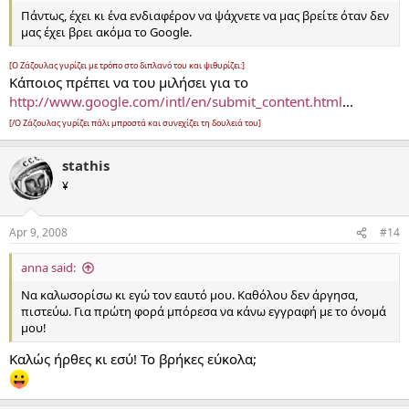
Πάντως, έχει κι ένα ενδιαφέρον να ψάχνετε να μας βρείτε όταν δεν
μας έχει βρει ακόμα το Google.
[Ο Ζάζουλας γυρίζει με τρόπο στο διπλανό του και ψιθυρίζει:]
Κάποιος πρέπει να του μιλήσει για το
http://www.google.com/intl/en/submit_content.html
...
[/Ο Ζάζουλας γυρίζει πάλι μπροστά και συνεχίζει τη δουλειά του]
stathis
¥
Apr 9, 2008
#14
anna said:
Να καλωσορίσω κι εγώ τον εαυτό μου. Καθόλου δεν άργησα,
πιστεύω. Για πρώτη φορά μπόρεσα να κάνω εγγραφή με το όνομά
μου!
Καλώς ήρθες κι εσύ! Το βρήκες εύκολα;