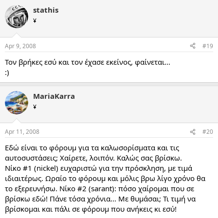
stathis
¥
Apr 9, 2008
#19
Τον βρήκες εσύ και τον έχασε εκείνος, φαίνεται...
:)
MariaKarra
¥
Apr 11, 2008
#20
Εδώ είναι το φόρουμ για τα καλωσορίσματα και τις
αυτοσυστάσεις; Χαίρετε, λοιπόν. Καλώς σας βρίσκω.
Νίκο #1 (nickel) ευχαριστώ για την πρόσκληση, με τιμά
ιδιαιτέρως. Ωραίο το φόρουμ και μόλις βρω λίγο χρόνο θα
το εξερευνήσω. Νίκο #2 (sarant): πόσο χαίρομαι που σε
βρίσκω εδώ! Πάνε τόσα χρόνια... Με θυμάσαι; Τι τιμή να
βρίσκομαι και πάλι σε φόρουμ που ανήκεις κι εσύ!