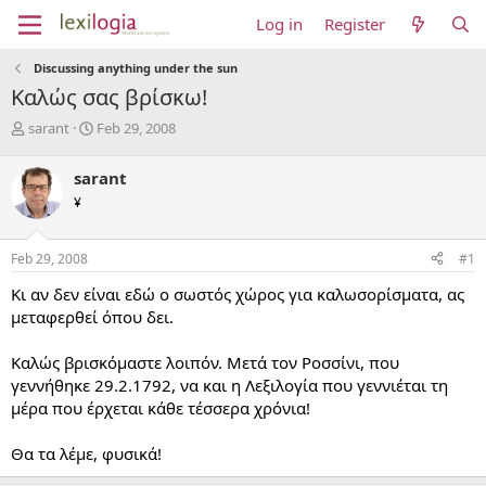
Log in
Register
Discussing anything under the sun
Καλώς σας βρίσκω!
T
S
sarant
Feb 29, 2008
h
t
r
a
sarant
e
r
¥
a
t
d
d
s
a
Feb 29, 2008
#1
t
t
a
e
Κι αν δεν είναι εδώ ο σωστός χώρος για καλωσορίσματα, ας
r
μεταφερθεί όπου δει.
t
e
Καλώς βρισκόμαστε λοιπόν. Μετά τον Ροσσίνι, που
r
γεννήθηκε 29.2.1792, να και η Λεξιλογία που γεννιέται τη
μέρα που έρχεται κάθε τέσσερα χρόνια!
Θα τα λέμε, φυσικά!