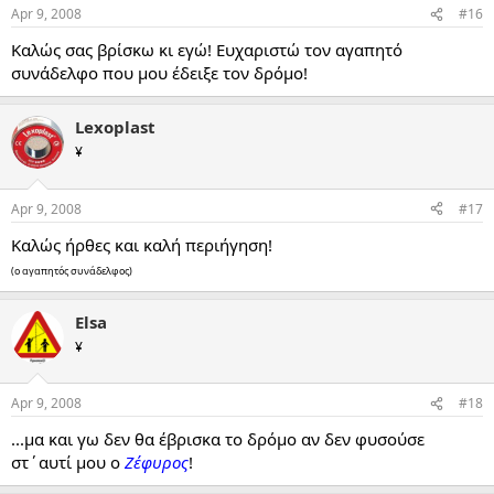
Apr 9, 2008
#16
Καλώς σας βρίσκω κι εγώ! Ευχαριστώ τον αγαπητό
συνάδελφο που μου έδειξε τον δρόμο!
Lexoplast
¥
Apr 9, 2008
#17
Καλώς ήρθες και καλή περιήγηση!
(ο αγαπητός συνάδελφος)
Elsa
¥
Apr 9, 2008
#18
...μα και γω δεν θα έβρισκα το δρόμο αν δεν φυσούσε
στ΄αυτί μου ο
Ζέφυρος
!