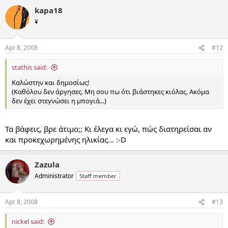
kapa18
¥
Apr 8, 2008
#12
stathis said:
Καλώστην και δημοσίως!
(Καθόλου δεν άργησες. Μη σου πω ότι βιάστηκες κιόλας. Ακόμα
δεν έχει στεγνώσει η μπογιά...)
Τα βάφεις, βρε άτιμο;; Κι έλεγα κι εγώ, πώς διατηρείσαι αν
και προκεχωρημένης ηλικίας... :-D
Zazula
Administrator
Staff member
Apr 8, 2008
#13
nickel said: