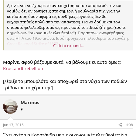
Α, αν είναι να έχουμε το αντεπιχείρημα του υπαρκτού... αν και
νομίζω ότι αν ρωτήσεις στη σημερινή Βουλγαρία π.χ. για την
κατάσταση όσον αφορά τις συνθήκες εργασίας δεν θα
ευχαριστηθείς πολύ από την απάντηση. Για να δούμε και τον
υπαρκτό φιλελευθερισμό ως προς αυτό το ειδικό ζήτημα (του τι
σημαίνουν "οικονομικές ελευθερίες"). Παραπάνω αναφέρθηκες
στις ΗΠΑ του 19ου αιώνα. Ιδού πρόχειρα η ελευθερία του εργάτη:
Great Railroad Strike of 1877
Click to expand...
Rock Springs massacre (1885)
Bay View Massacre (1886)
Haymarket (1886)
Μαρίνε, αφού βάζουμε αυτά, να βάλουμε κι αυτό όμως:
Thibodaux Massacre (1887)
Krostandt rebellion
Morewood massacre (1891)
Homestead strike (1892)
[/έριξε το μπουρλότο και αποχωρεί στα νύχια των ποδιών
Coeur d'Alene, Idaho labor strike of 1892
τρίβοντας τα χέρια της]
Lattimer massacre (1897)
Marinos
¥
Jun 17, 2015
#98
Έχει σχέση η Κροστάνδη με τις οικονομικές ελευθερίες; Να