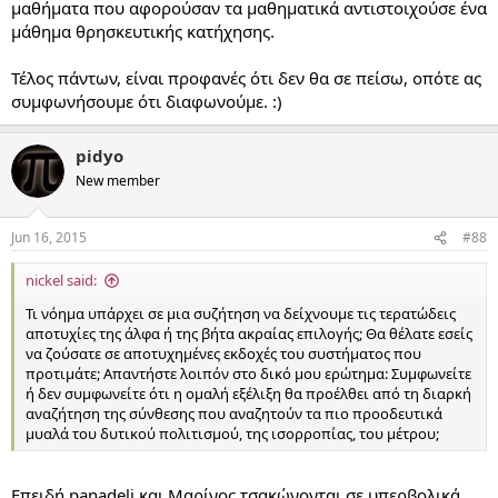
μαθήματα που αφορούσαν τα μαθηματικά αντιστοιχούσε ένα
μάθημα θρησκευτικής κατήχησης.
Τέλος πάντων, είναι προφανές ότι δεν θα σε πείσω, οπότε ας
συμφωνήσουμε ότι διαφωνούμε. :)
pidyo
New member
Jun 16, 2015
#88
nickel said:
Τι νόημα υπάρχει σε μια συζήτηση να δείχνουμε τις τερατώδεις
αποτυχίες της άλφα ή της βήτα ακραίας επιλογής; Θα θέλατε εσείς
να ζούσατε σε αποτυχημένες εκδοχές του συστήματος που
προτιμάτε; Απαντήστε λοιπόν στο δικό μου ερώτημα: Συμφωνείτε
ή δεν συμφωνείτε ότι η ομαλή εξέλιξη θα προέλθει από τη διαρκή
αναζήτηση της σύνθεσης που αναζητούν τα πιο προοδευτικά
μυαλά του δυτικού πολιτισμού, της ισορροπίας, του μέτρου;
Επειδή panadeli και Μαρίνος τσακώνονται σε υπερβολικά