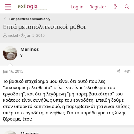
Log in
Register
For political animals only
Επτά μεταπολιτευτικοί μύθοι
T
S
nickel
Jun 5, 2015
h
t
r
a
Marinos
e
r
¥
a
t
d
d
s
a
Jun 16, 2015
#81
t
t
a
e
Το βασικό επιχείρημά μου είναι ότι αυτό που λες
r
"οικονομική ελευθερία" τείνει να είναι "ελευθερία του
t
εργοδότη", και ότι η λεγόμενη "μη παρεμβατικότητα" του
e
κράτους είναι συνήθως υπέρ του εργοδότη. Επειδή ζούμε
r
στον υπαρκτό καπιταλισμό, η παρεμβατικότητα είναι επίσης
υπέρ του εργοδότη, συνήθως. Για το παράδειγμα της Χιλής
ξέρουμε, έτσι;
Marinos