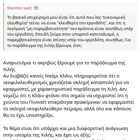
Marinos said:
Το βασικό επιχείρημά μου είναι ότι αυτό που λες "οικονομική
ελευθερία" τείνει να είναι "ελευθερία του εργοδότη", και ότι η
λεγόμενη "μη παρεμβατικότητα" του κράτους είναι συνήθως υπέρ
του εργοδότη. Επειδή ζούμε στον υπαρκτό καπιταλισμό, η
παρεμβατικότητα είναι επίσης υπέρ του εργοδότη, συνήθως. Για
το παράδειγμα της Χιλής ξέρουμε, έτσι;
Αναρωτιέμαι τι ακριβώς ξέρουμε για το παράδειγμα της
Χιλής.
Αν διαβάζει κανείς Ναόμι Κλάιν, πληροφορείται ότι ο
νεοφιλελευθερισμός χρειάζεται σκληρή καταστολή για να
εφαρμοστεί, με χαρακτηριστικό παράδειγμα τη Χιλή. Δεν
νομίζω ότι η Κλάιν φτάνει στο σημείο να ισχυριστεί ότι η
χούντα του Πινοσέτ επικράτησε
προκείμενου
να εφαρμοστεί
το σκληρό νεοφιλελεύθερο πείραμα, αλλά όλο και κάποιος
θα το έχει υποστηρίξει.
Το θέμα είναι ότι υπάρχει και μια διαφορετική ανάγνωση
στην ιστορία της Χιλής, και έχει ως εξής: