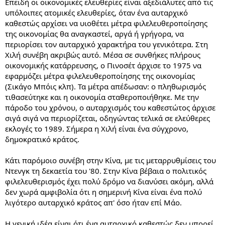
Επειδή οι οικονομικές ελευθερίες είναι αξεδιάλυτες από τις
υπόλοιπες ατομικές ελευθερίες, όταν ένα αυταρχικό
καθεστώς αρχίσει να υιοθέτει μέτρα φιλελευθεροποίησης
της οικονομίας θα αναγκαστεί, αργά ή γρήγορα, να
περιορίσει τον αυταρχικό χαρακτήρα του γενικότερα. Στη
Χιλή συνέβη ακριβώς αυτό. Μέσα σε συνθήκες πλήρους
οικονομικής κατάρρευσης, ο Πινοσέτ άρχισε το 1975 να
εφαρμόζει μέτρα φιλελευθεροποίησης της οικονομίας
(Σικάγο Μπόις κλπ). Τα μέτρα απέδωσαν: ο πληθωρισμός
τιθασεύτηκε και η οικονομία σταθεροποιήθηκε. Με την
πάροδο του χρόνου, ο αυταρχισμός του καθεστώτος άρχισε
σιγά σιγά να περιορίζεται, οδηγώντας τελικά σε ελεύθερες
εκλογές το 1989. Σήμερα η Χιλή είναι ένα σύγχρονο,
δημοκρατικό κράτος.
Κάτι παρόμοιο συνέβη στην Κίνα, με τις μεταρρυθμίσεις του
Ντενγκ τη δεκαετία του '80. Στην Κίνα βέβαια ο πολιτικός
φιλελευθερισμός έχει πολύ δρόμο να διανύσει ακόμη, αλλά
δεν χωρά αμφιβολία ότι η σημερινή Κίνα είναι ένα πολύ
λιγότερο αυταρχικό κράτος απ' όσο ήταν επί Μάο.
Η γενική ιδέα είναι ότι ένα αυταρχικό καθεστώς δεν μπορεί