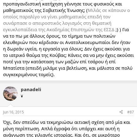
προπαγανδιστική κατήχηση γέννησε τους φυσικούς και
μαθηματικούς της Σοβιετικής Ένωσης; (
Μιλάς σε κάποιον ο
οποίος παραλίγο να γίνει μαθηματικός επειδή τον
συνάρπασε ο απειροστικός λογισμός στη θεματική
εγκυκλοπαίδεια της Ακαδημίας Επιστημών της ΕΣΣΔ
;) ) Για
να το πω με άλλους όρους, το τίμημα των πολιτικών
ελευθεριών που κέρδισαν οι Ανατολικοευρωπαίοι δεν ήταν
η δωρεάν υγεία, η εργασία για όλους; Δεν έχεις ακούσει για
το ιατρικό θαύμα της Κούβας; Κάνεις σα να μην έχεις ακούσει
ποτέ για την κατάσταση των μαζών επί τσάρου ή επί
Μπατίστα (επειδή μιλάμε για βελτίωση, και μάλιστα σε πολύ
συγκεκριμένους τομείς).
panadeli
¥
Jun 16, 2015
#87
Όχι, δεν σπεύδω να τεκμηριώσω αιτιακή σχέση από μία και
μόνη περίπτωση. Απλά έγραψα ότι υπάρχει
και
αυτή η
ανάγνωση της χιλιανής ιστορίας. Και ότι, σε μικρότερο