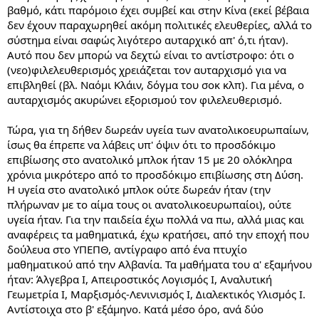
βαθμό, κάτι παρόμοιο έχει συμβεί και στην Κίνα (εκεί βέβαια
δεν έχουν παραχωρηθεί ακόμη πολιτικές ελευθερίες, αλλά το
σύστημα είναι σαφώς λιγότερο αυταρχικό απ' ό,τι ήταν).
Αυτό που δεν μπορώ να δεχτώ είναι το αντίστροφο: ότι ο
(νεο)φιλελευθερισμός χρειάζεται τον αυταρχισμό για να
επιβληθεί (βλ. Ναόμι Κλάιν, δόγμα του σοκ κλπ). Για μένα, ο
αυταρχισμός ακυρώνει εξορισμού τον φιλελευθερισμό.
Τώρα, για τη δήθεν δωρεάν υγεία των ανατολικοευρωπαίων,
ίσως θα έπρεπε να λάβεις υπ' όψιν ότι το προσδόκιμο
επιβίωσης στο ανατολικό μπλοκ ήταν 15 με 20 ολόκληρα
χρόνια μικρότερο από το προσδόκιμο επιβίωσης στη Δύση.
Η υγεία στο ανατολικό μπλοκ ούτε δωρεάν ήταν (την
πλήρωναν με το αίμα τους οι ανατολικοευρωπαίοι), ούτε
υγεία ήταν. Για την παιδεία έχω πολλά να πω, αλλά μιας και
αναφέρεις τα μαθηματικά, έχω κρατήσει, από την εποχή που
δούλευα στο ΥΠΕΠΘ, αντίγραφο από ένα πτυχίο
μαθηματικού από την Αλβανία. Τα μαθήματα του α' εξαμήνου
ήταν: Άλγεβρα Ι, Απειροστικός Λογισμός Ι, Αναλυτική
Γεωμετρία Ι, Μαρξισμός-Λενινισμός Ι, Διαλεκτικός Υλισμός Ι.
Αντίστοιχα στο β' εξάμηνο. Κατά μέσο όρο, ανά δύο