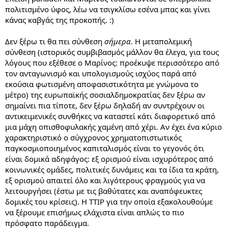
πολιτισμένο ύφος, λέω να τσιγκλίσω εσένα μπας και γίνει
κάνας καβγάς της προκοπής. :)
Δεν ξέρω τι θα πει σύνθεση
σήμερα
. Η μεταπολεμική
σύνθεση (ιστορικός συμβιβασμός μάλλον θα έλεγα, για τους
λόγους που εξέθεσε ο Μαρίνος: προέκυψε περισσότερο από
τον ανταγωνισμό και υπολογισμούς ισχύος παρά από
εκούσια φωτισμένη αποφασιστικότητα με γνώμονα το
μέτρο) της ευρωπαϊκής σοσιαλδημοκρατίας δεν ξέρω αν
σημαίνει πια τίποτε, δεν ξέρω δηλαδή αν συντρέχουν οι
αντικειμενικές συνθήκες να καταστεί κάτι διαφορετικό από
μια μάχη οπισθοφυλακής χαμένη από χέρι. Αν έχει ένα κύριο
χαρακτηριστικό ο σύγχρονος χρηματοπιστωτικός
παγκοσμιοποιημένος καπιταλισμός είναι το γεγονός ότι
είναι δομικά αδηφάγος: εξ ορισμού είναι ισχυρότερος από
κοινωνικές ομάδες, πολιτικές δυνάμεις και τα ίδια τα κράτη,
εξ ορισμού απαιτεί όλο και λιγότερους φραγμούς για να
λειτουργήσει (έστω με τις βαθύτατες και αναπόφευκτες
δομικές του κρίσεις). H TTIP για την οποία εξακολουθούμε
να ξέρουμε επισήμως ελάχιστα είναι απλώς το πιο
πρόσφατο παράδειγμα.